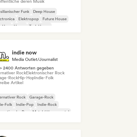
öffentliche deren Musik
silianischer Funk
Deep House
ctronica
Elektropop
Future House
p-Hop
House
Tech House
indie now
Media Outlet/Journalist
> 2400 Antworten gegeben
ernativer Rock
Elektronischer Rock
age-Rock
Hip-Hop
Indie-Folk
eibe Artikel
ernativer Rock
Garage-Rock
ie-Folk
Indie-Pop
Indie-Rock
ernationaler Rap
Metal / Heavy metal
p-Rock