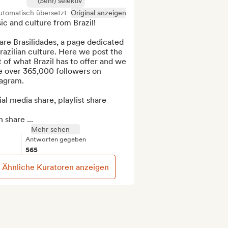
(Sehr) selektiv
utomatisch übersetzt
Original anzeigen
c and culture from Brazil!

re Brasilidades, a page dedicated 
razilian culture. Here we post the 
 of what Brazil has to offer and we 
e over 365,000 followers on 
agram.

al media share, playlist share

n share ...
Mehr sehen
Antworten gegeben
565
Ähnliche Kuratoren anzeigen