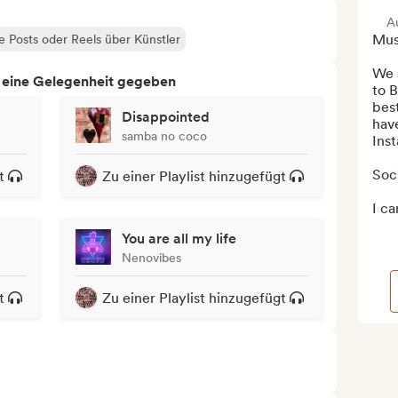
A
Musi
le Posts oder Reels über Künstler
We a
h eine Gelegenheit gegeben
to B
best
Disappointed
hav
samba no coco
Inst
Soci
t
Zu einer Playlist hinzugefügt
I ca
You are all my life
Nenovibes
t
Zu einer Playlist hinzugefügt