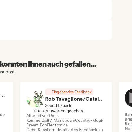
könnten Ihnen auch gefallen...
esuchst.
Eingehendes Feedback
RAP FRANÇAIS 2026 🔥🇫🇷 (Way Records)
Rob Tavaglione/Catalyst Recording
Sound Experte
> 800 Antworten gegeben
Hop
Bas
Alternativer Rock
Bras
Kommerziell / Mainstream
Country-Musik
Bie
Dream Pop
Electronica
Neh
Gebe Künstlern detailliertes Feedback zu