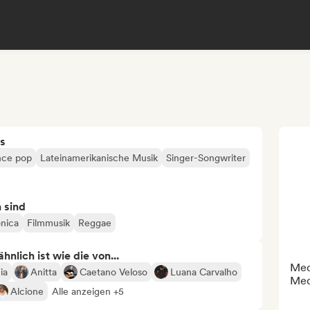
s
ce pop
Lateinamerikanische Musik
Singer-Songwriter
n sind
onica
Filmmusik
Reggae
nlich ist wie die von...
Medi
ia
Anitta
Caetano Veloso
Luana Carvalho
Med
Alcione
Alle anzeigen +5