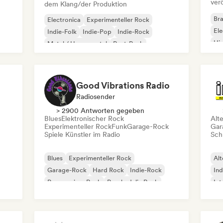
ver
dem Klang/der Produktion
Bra
Electronica
Experimenteller Rock
Ele
Indie-Folk
Indie-Pop
Indie-Rock
Hi
Metal / Heavy metal
Post-Punk
Rock & Roll / Klassischer Rock
Good Vibrations Radio
Radiosender
> 2900 Antworten gegeben
Blues
Elektronischer Rock
Alt
Experimenteller Rock
Funk
Garage-Rock
Gar
Spiele Künstler im Radio
Schr
Blues
Experimenteller Rock
Alt
Garage-Rock
Hard Rock
Indie-Rock
Ind
Progressiver Rock
Psychedelic Rock
Int
Rock & Roll / Klassischer Rock
Po