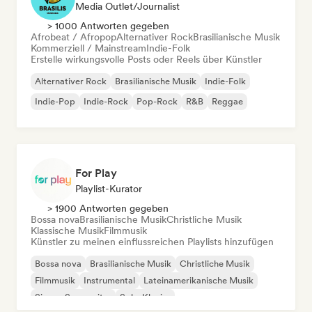
Media Outlet/Journalist
> 1000 Antworten gegeben
Afrobeat / Afropop
Alternativer Rock
Brasilianische Musik
Kommerziell / Mainstream
Indie-Folk
Erstelle wirkungsvolle Posts oder Reels über Künstler
Alternativer Rock
Brasilianische Musik
Indie-Folk
Indie-Pop
Indie-Rock
Pop-Rock
R&B
Reggae
For Play
Playlist-Kurator
> 1900 Antworten gegeben
Bossa nova
Brasilianische Musik
Christliche Musik
Klassische Musik
Filmmusik
Künstler zu meinen einflussreichen Playlists hinzufügen
Bossa nova
Brasilianische Musik
Christliche Musik
Filmmusik
Instrumental
Lateinamerikanische Musik
Singer-Songwriter
Solo-Klavier