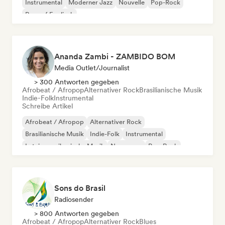
Instrumental
Moderner Jazz
Nouvelle
Pop-Rock
Rap auf Englisch
Ananda Zambi - ZAMBIDO BOM
Media Outlet/Journalist
> 300 Antworten gegeben
Afrobeat / Afropop
Alternativer Rock
Brasilianische Musik
Indie-Folk
Instrumental
Schreibe Artikel
Afrobeat / Afropop
Alternativer Rock
Brasilianische Musik
Indie-Folk
Instrumental
Lateinamerikanische Musik
New wave
Pop-Rock
Sons do Brasil
Radiosender
> 800 Antworten gegeben
Afrobeat / Afropop
Alternativer Rock
Blues