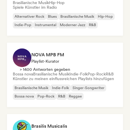
Brasilianische Musik
Hip-Hop
Spiele Künstler im Radio
Alternativer Rock
Blues
Brasilianische Musik
Hip-Hop
Indie-Pop
Instrumental
Moderner Jazz
R&B
NOVA MPB FM
Playlist-Kurator
> 1400 Antworten gegeben
Bossa nova
Brasilianische Musik
Indie-Folk
Pop-Rock
R&B
Künstler zu meinen einflussreichen Playlists hinzufügen
Brasilianische Musik
Indie-Folk
Singer-Songwriter
Bossa nova
Pop-Rock
R&B
Reggae
Brasilis Musicalis