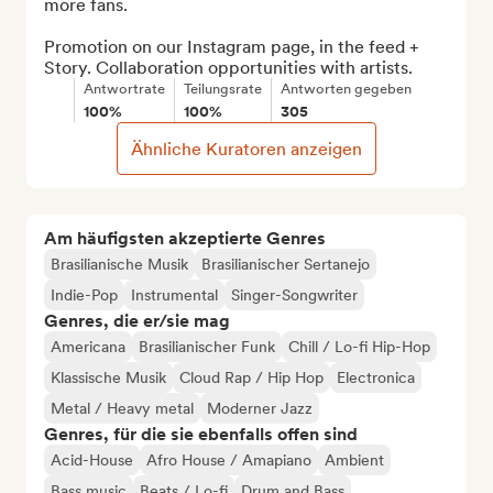
more fans.

Promotion on our Instagram page, in the feed + 
Story. Collaboration opportunities with artists.
Antwortrate
Teilungsrate
Antworten gegeben
100%
100%
305
Ähnliche Kuratoren anzeigen
Am häufigsten akzeptierte Genres
Brasilianische Musik
Brasilianischer Sertanejo
Indie-Pop
Instrumental
Singer-Songwriter
Genres, die er/sie mag
Americana
Brasilianischer Funk
Chill / Lo-fi Hip-Hop
Klassische Musik
Cloud Rap / Hip Hop
Electronica
Metal / Heavy metal
Moderner Jazz
Genres, für die sie ebenfalls offen sind
Acid-House
Afro House / Amapiano
Ambient
Bass music
Beats / Lo-fi
Drum and Bass