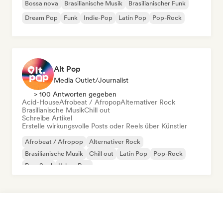
Bossa nova
Brasilianische Musik
Brasilianischer Funk
Dream Pop
Funk
Indie-Pop
Latin Pop
Pop-Rock
Alt Pop
Media Outlet/Journalist
> 100 Antworten gegeben
Acid-House
Afrobeat / Afropop
Alternativer Rock
Brasilianische Musik
Chill out
Schreibe Artikel
Erstelle wirkungsvolle Posts oder Reels über Künstler
Afrobeat / Afropop
Alternativer Rock
Brasilianische Musik
Chill out
Latin Pop
Pop-Rock
Pop-Soul
Urban Pop