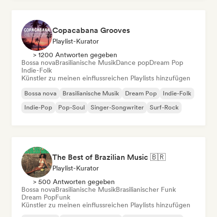
Copacabana Grooves
Playlist-Kurator
> 1200 Antworten gegeben
Bossa nova
Brasilianische Musik
Dance pop
Dream Pop
Indie-Folk
Künstler zu meinen einflussreichen Playlists hinzufügen
Bossa nova
Brasilianische Musik
Dream Pop
Indie-Folk
Indie-Pop
Pop-Soul
Singer-Songwriter
Surf-Rock
The Best of Brazilian Music 🇧🇷
Playlist-Kurator
> 500 Antworten gegeben
Bossa nova
Brasilianische Musik
Brasilianischer Funk
Dream Pop
Funk
Künstler zu meinen einflussreichen Playlists hinzufügen