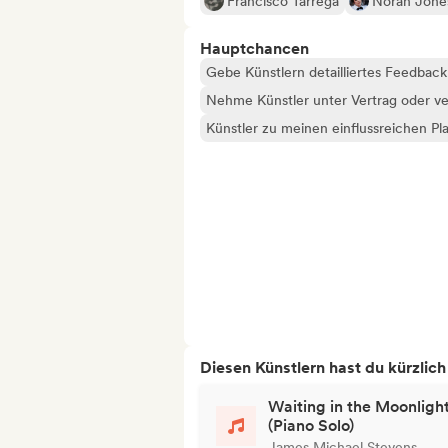
Francisco Tárrega
Norah Jone
Hauptchancen
Gebe Künstlern detailliertes Feedbac
Nehme Künstler unter Vertrag oder ve
Künstler zu meinen einflussreichen Pla
Diesen Künstlern hast du kürzlic
Waiting in the Moonligh
(Piano Solo)
James Michael Stevens