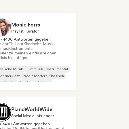
Monie Forrs
Playlist-Kurator
> 4400 Antworten gegeben
ient
Chill out
Klassische Musik
mmusik
Instrumental
stler zu meinen einflussreichen
lists hinzufügen
ssische Musik
Filmmusik
Instrumental
derner Jazz
Neo / Modern Klassisch
o-Klavier
Ambient
Chill out
PianoWorldWide
Social Media Influencer
> 1400 Antworten gegeben
ssische Musik
Filmmusik
Instrumental