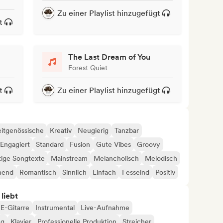
Zu einer Playlist hinzugefügt
t
The Last Dream of You
Forest Quiet
t
Zu einer Playlist hinzugefügt
itgenössische
Kreativ
Neugierig
Tanzbar
Engagiert
Standard
Fusion
Gute Vibes
Groovy
tige Songtexte
Mainstream
Melancholisch
Melodisch
nend
Romantisch
Sinnlich
Einfach
Fesselnd
Positiv
 liebt
E-Gitarre
Instrumental
Live-Aufnahme
ug
Klavier
Professionelle Produktion
Streicher