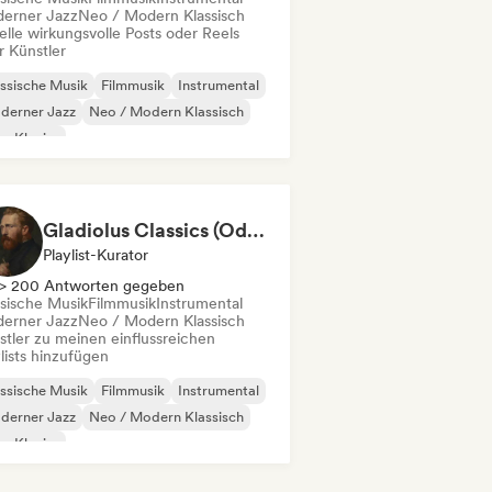
erner Jazz
Neo / Modern Klassisch
elle wirkungsvolle Posts oder Reels
r Künstler
ssische Musik
Filmmusik
Instrumental
derner Jazz
Neo / Modern Klassisch
o-Klavier
Gladiolus Classics (Odak Arttırıcı Müzikler)
Playlist-Kurator
> 200 Antworten gegeben
ssische Musik
Filmmusik
Instrumental
erner Jazz
Neo / Modern Klassisch
stler zu meinen einflussreichen
lists hinzufügen
ssische Musik
Filmmusik
Instrumental
derner Jazz
Neo / Modern Klassisch
o-Klavier