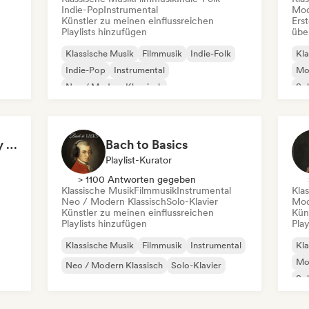
Indie-Pop
Instrumental
Mod
Künstler zu meinen einflussreichen
Erst
Playlists hinzufügen
übe
Klassische Musik
Filmmusik
Indie-Folk
Kla
Indie-Pop
Instrumental
Mo
Neo / Modern Klassisch
Sol
Singer-Songwriter
Solo-Klavier
Background Music (by Pianoman)
Bach to Basics
Playlist-Kurator
> 1100 Antworten gegeben
Klassische Musik
Filmmusik
Instrumental
Kla
Neo / Modern Klassisch
Solo-Klavier
Mod
Künstler zu meinen einflussreichen
Kün
Playlists hinzufügen
Play
Klassische Musik
Filmmusik
Instrumental
Kla
Mo
Neo / Modern Klassisch
Solo-Klavier
Sol