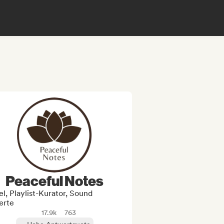
Peaceful Notes
l, Playlist-Kurator, Sound
erte
17.9k
763