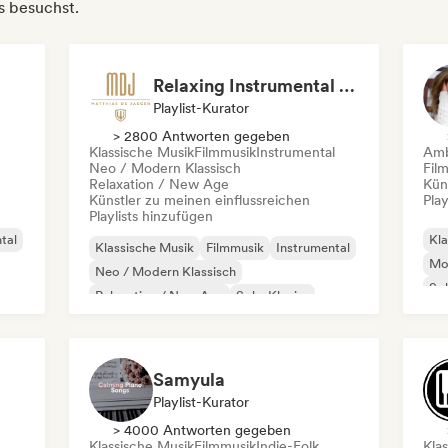
s besuchst.
Relaxing Instrumental (MDJ Matthias De Jaeger)
Playlist-Kurator
> 2800 Antworten gegeben
Klassische Musik
Filmmusik
Instrumental
Amb
Neo / Modern Klassisch
Fil
Relaxation / New Age
Kün
Künstler zu meinen einflussreichen
Play
Playlists hinzufügen
tal
Kla
Klassische Musik
Filmmusik
Instrumental
Mo
Neo / Modern Klassisch
Sol
Relaxation / New Age
Solo-Klavier
Samyula
Playlist-Kurator
> 4000 Antworten gegeben
Klassische Musik
Filmmusik
Indie-Folk
Kla