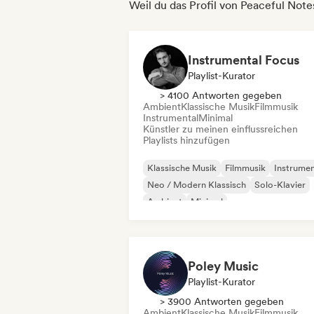
Weil du das Profil von Peaceful Note
Instrumental Focus
Playlist-Kurator
> 4100 Antworten gegeben
Ambient
Klassische Musik
Filmmusik
Instrumental
Minimal
Künstler zu meinen einflussreichen
Playlists hinzufügen
Klassische Musik
Filmmusik
Instrumen
Neo / Modern Klassisch
Solo-Klavier
Ambient
Minimal
Poley Music
Playlist-Kurator
> 3900 Antworten gegeben
Ambient
Klassische Musik
Filmmusik