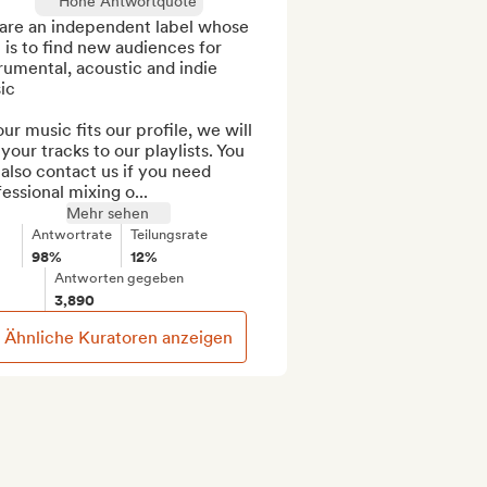
Hohe Antwortquote
are an independent label whose 
 is to find new audiences for 
rumental, acoustic and indie  
c

our music fits our profile, we will 
your tracks to our playlists. You 
also contact us if you need 
essional mixing o...
Mehr sehen
Antwortrate
Teilungsrate
98%
12%
Antworten gegeben
3,890
Ähnliche Kuratoren anzeigen