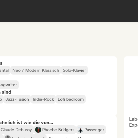
s
ental
Neo / Modern Klassisch
Solo-Klavier
ongwriter
n sind
p
Jazz-Fusion
Indie-Rock
Lofi bedroom
Labe
nlich ist wie die von...
Exp
Claude Debussy
Phoebe Bridgers
Passenger