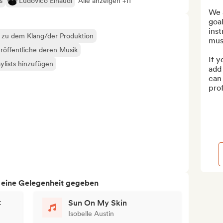
s
Ludovico Einaudi
Alle anzeigen +11
We 
goal
inst
k zu dem Klang/der Produktion
musi
röffentliche deren Musik
If y
ylists hinzufügen
add 
can 
prof
h eine Gelegenheit gegeben
t
Sun On My Skin
Isobelle Austin