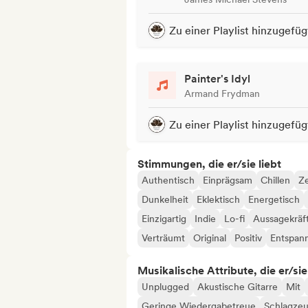
Zu einer Playlist hinzugefüg
Painter's Idyl
Armand Frydman
Zu einer Playlist hinzugefüg
Stimmungen, die er/sie liebt
Authentisch
Einprägsam
Chillen
Ze
Dunkelheit
Eklektisch
Energetisch
Einzigartig
Indie
Lo-fi
Aussagekräf
Verträumt
Original
Positiv
Entspan
Musikalische Attribute, die er/sie
Unplugged
Akustische Gitarre
Mit
Geringe Wiedergabetreue
Schlagze