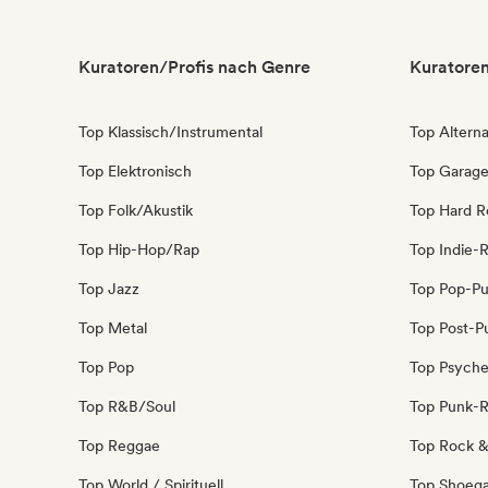
Kuratoren/Profis nach Genre
Kuratoren
Top Klassisch/Instrumental
Top Alterna
Top Elektronisch
Top Garag
Top Folk/Akustik
Top Hard R
Top Hip-Hop/Rap
Top Indie-
Top Jazz
Top Pop-P
Top Metal
Top Post-P
Top Pop
Top Psyche
Top R&B/Soul
Top Punk-
Top Reggae
Top Rock & 
Top World / Spirituell
Top Shoeg