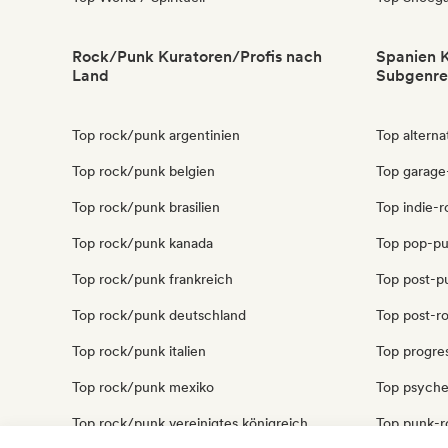
Rock/Punk Kuratoren/Profis nach
Spanien K
Land
Subgenre
Top rock/punk argentinien
Top alterna
Top rock/punk belgien
Top garage
Top rock/punk brasilien
Top indie-r
Top rock/punk kanada
Top pop-pu
Top rock/punk frankreich
Top post-p
Top rock/punk deutschland
Top post-r
Top rock/punk italien
Top progres
Top rock/punk mexiko
Top psyche
Top rock/punk vereinigtes königreich
Top punk-r