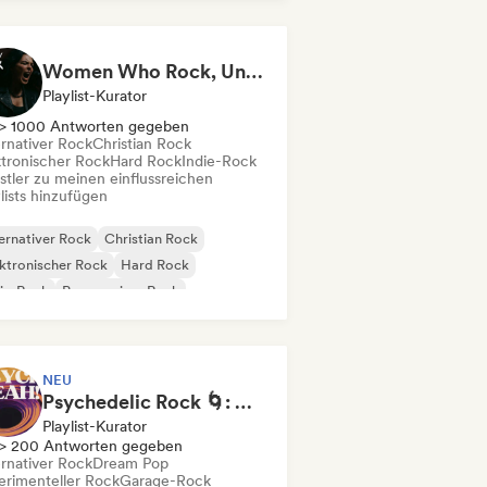
nk-Rock
Rock & Roll / Klassischer Rock
Women Who Rock, Unapologetically
Playlist-Kurator
> 1000 Antworten gegeben
ernativer Rock
Christian Rock
ktronischer Rock
Hard Rock
Indie-Rock
stler zu meinen einflussreichen
lists hinzufügen
ernativer Rock
Christian Rock
ktronischer Rock
Hard Rock
ie-Rock
Progressiver Rock
chedelic Rock
Shoegaze
NEU
Psychedelic Rock 🌀: Modern Psych & Turkish Vibes
Playlist-Kurator
> 200 Antworten gegeben
ernativer Rock
Dream Pop
erimenteller Rock
Garage-Rock