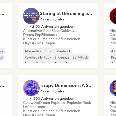
Beach vibes: Palm Tree Breezes 🌴 Indie Folk, Acoustic & Singer-Songwriter
Staring at the ceiling at 2am
Playlist-Kurator
> 2100 Antworten gegeben
Alternativer Rock
Blues
Coldwave
Alt
Dream Pop
Filmmusik
Gar
Künstler zu meinen einflussreichen
Kün
Playlists hinzufügen
Play
ock
Alternativer Rock
Indie-Rock
Alt
ck
Psychedelic Rock
Shoegaze
Surf-Rock
Psy
Blues
Coldwave
Dream Pop
Ga
Witchy Whispers & Spells 🔮 Ethereal Art Pop & Dream Pop
Trippy Dimensions: A Sonic Voyage
Playlist-Kurator
> 1200 Antworten gegeben
Coldwave
Dream Pop
Indie-Pop
Indie-Rock
Alt
Lofi bedroom
Pop
Künstler zu meinen einflussreichen
Kün
Playlists hinzufügen
Play