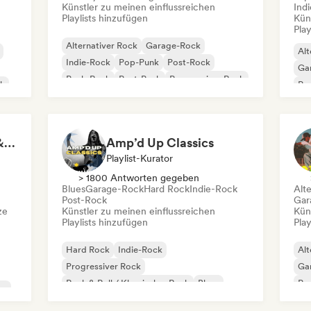
Künstler zu meinen einflussreichen
Ind
Playlists hinzufügen
Kün
Play
Alternativer Rock
Garage-Rock
Alt
Indie-Rock
Pop-Punk
Post-Rock
Ga
Punk-Rock
Post-Punk
Progressiver Rock
ck
Psy
Rock for Salted Hair & Sandy Toes
Amp’d Up Classics
Playlist-Kurator
> 1800 Antworten gegeben
Blues
Garage-Rock
Hard Rock
Indie-Rock
Alt
Post-Rock
Gar
ze
Künstler zu meinen einflussreichen
Kün
Playlists hinzufügen
Play
Hard Rock
Indie-Rock
Alt
Progressiver Rock
Ga
Rock & Roll / Klassischer Rock
Blues
Psy
ze
Garage-Rock
Post-Rock
Surf-Rock