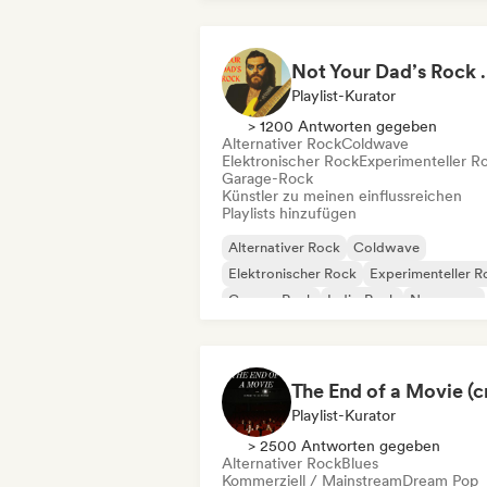
Not Your Dad’s Rock 🤘
Playlist-Kurator
> 1200 Antworten gegeben
Alternativer Rock
Coldwave
Elektronischer Rock
Experimenteller R
Garage-Rock
Künstler zu meinen einflussreichen
Playlists hinzufügen
Alternativer Rock
Coldwave
Elektronischer Rock
Experimenteller R
Garage-Rock
Indie-Rock
New wave
Post-Rock
Playlist-Kurator
> 2500 Antworten gegeben
Alternativer Rock
Blues
Kommerziell / Mainstream
Dream Pop