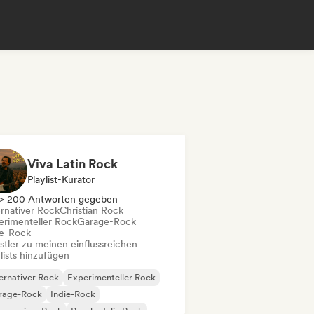
Viva Latin Rock
Playlist-Kurator
> 200 Antworten gegeben
ernativer Rock
Christian Rock
erimenteller Rock
Garage-Rock
ie-Rock
stler zu meinen einflussreichen
lists hinzufügen
ernativer Rock
Experimenteller Rock
rage-Rock
Indie-Rock
gressiver Rock
Psychedelic Rock