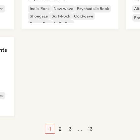
ze
Indie-Rock
New wave
Psychedelic Rock
Alt
Shoegaze
Surf-Rock
Coldwave
Po
Dream Pop
Indie-Pop
hts
ze
1
2
3
...
13