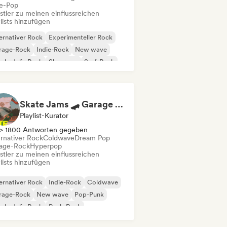
ie-Pop
stler zu meinen einflussreichen
lists hinzufügen
ernativer Rock
Experimenteller Rock
rage-Rock
Indie-Rock
New wave
chedelic Rock
Shoegaze
Surf-Rock
Skate Jams 🛹 Garage Rock, Surf Rock & Neo-Psych
Playlist-Kurator
> 1800 Antworten gegeben
ernativer Rock
Coldwave
Dream Pop
age-Rock
Hyperpop
stler zu meinen einflussreichen
lists hinzufügen
ernativer Rock
Indie-Rock
Coldwave
rage-Rock
New wave
Pop-Punk
chedelic Rock
Punk-Rock