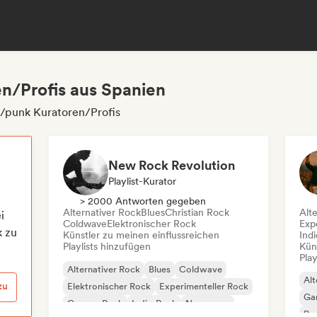
n/Profis aus Spanien
/punk Kuratoren/Profis
New Rock Revolution
Playlist-Kurator
> 2000 Antworten gegeben
Alternativer Rock
Blues
Christian Rock
Alt
i
Coldwave
Elektronischer Rock
Exp
k zu
Künstler zu meinen einflussreichen
Ind
Playlists hinzufügen
Kün
Play
Alternativer Rock
Blues
Coldwave
Alt
zu
Elektronischer Rock
Experimenteller Rock
Ga
Garage-Rock
Indie-Rock
New wave
Pro