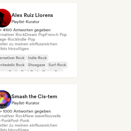
Alex Ruiz Llorens
Playlist-Kurator
> 4100 Antworten gegeben
ernativer Rock
Dream Pop
French Pop
age-Rock
Indie-Pop
stler zu meinen einflussreichen
lists hinzufügen
ernativer Rock
Indie-Rock
chedelic Rock
Shoegaze
Surf-Rock
rage-Rock
Post-Punk
Dream Pop
Smash the Cis-tem
Playlist-Kurator
> 1000 Antworten gegeben
ernativer Rock
New wave
Nouvelle
-Punk
Post-Punk
stler zu meinen einflussreichen
lists hinzufügen