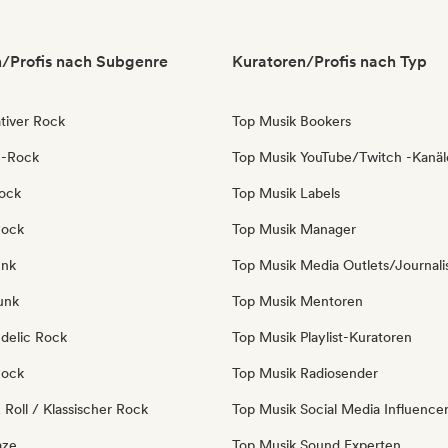
/Profis nach Subgenre
Kuratoren/Profis nach Typ
tiver Rock
Top Musik Bookers
e-Rock
Top Musik YouTube/Twitch -Kanäl
ock
Top Musik Labels
Rock
Top Musik Manager
unk
Top Musik Media Outlets/Journali
unk
Top Musik Mentoren
delic Rock
Top Musik Playlist-Kuratoren
Rock
Top Musik Radiosender
Roll / Klassischer Rock
Top Musik Social Media Influence
aze
Top Musik Sound Experten