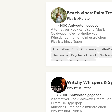
Playlist-Kurator
> 1400 Antworten gegeben
Alternativer Rock
Karibische Musik
Coldwave
Indie-Folk
Indie-Pop
Künstler zu meinen einflussreichen
Playlists hinzufügen
Alternativer Rock
Coldwave
Indie-R
New wave
Psychedelic Rock
Surf-Ro
Indie-Folk
Psychedelic Pop
Playlist-Kurator
> 2000 Antworten gegeben
Alternativer Rock
Coldwave
Dream Pop
Filmmusik
Hyperpop
Künstler zu meinen einflussreichen
Playlists hinzufügen