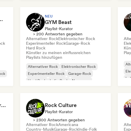
Pu
NEU
 Garage Rock, Alt-Rock & Indie Anthems
GYM Beast
Playlist-Kurator
> 200 Antworten gegeben
Alternativer Rock
Elektronischer Rock
Alt
ock
Experimenteller Rock
Garage-Rock
Ele
Hard Rock
Kün
Künstler zu meinen einflussreichen
Play
Playlists hinzufügen
Alt
Alternativer Rock
Elektronischer Rock
Ele
ock
Experimenteller Rock
Garage-Rock
Ind
Hard Rock
Indie-Rock
New wave
Psy
Pop-Punk
The End of a Movie (credit scenes) 🎞️ Cinematic Dream Pop & Bedroom Indie
Rock Culture
Playlist-Kurator
> 2300 Antworten gegeben
Alternativer Rock
Americana
Alt
Country-Musik
Garage-Rock
Indie-Folk
Exp