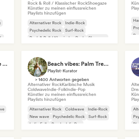
Rock & Roll / Klassischer Rock
Shoegaze
Kün
Künstler zu meinen einflussreichen
Play
Playlists hinzufügen
Ha
k
Alternativer Rock
Indie-Rock
Pro
Psychedelic Rock
Surf-Rock
Roc
ck
Rock & Roll / Klassischer Rock
Shoegaze
Ga
Skate Jams 🛹 Garage Rock, Surf Rock & Neo-Psych
Beach vibes: Palm Tree Breezes 🌴 Indie Folk, Acoustic & Singer-Songwriter
Playlist-Kurator
> 1400 Antworten gegeben
Alternativer Rock
Karibische Musik
Alt
Coldwave
Indie-Folk
Indie-Pop
Dre
Künstler zu meinen einflussreichen
Kün
Playlists hinzufügen
Play
ve
Alternativer Rock
Coldwave
Indie-Rock
Alt
New wave
Psychedelic Rock
Surf-Rock
Psy
Indie-Folk
Psychedelic Pop
Blu