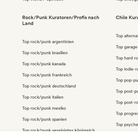
Rock/Punk Kuratoren/Profis nach
Chile Kur
Land
Top alterna
Top rock/punk argentinien
Top garage
Top rock/punk brasilien
Top hard ro
Top rock/punk kanada
Top indie-r
Top rock/punk frankreich
Top pop-pu
Top rock/punk deutschland
Top post-p
Top rock/punk italien
Top post-ro
Top rock/punk mexiko
Top progres
Top rock/punk spanien
Top psyched
Top rock/punk vereinigtes königreich
Top punk-r