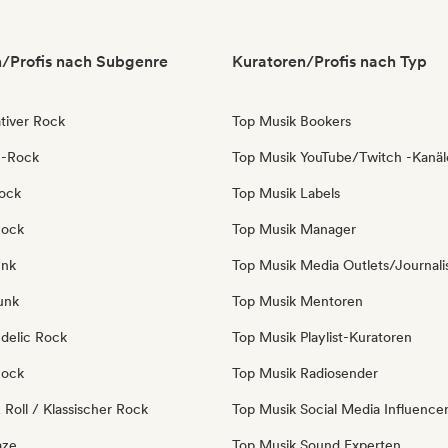
/Profis nach Subgenre
Kuratoren/Profis nach Typ
tiver Rock
Top Musik Bookers
e-Rock
Top Musik YouTube/Twitch -Kanäl
ock
Top Musik Labels
Rock
Top Musik Manager
unk
Top Musik Media Outlets/Journali
unk
Top Musik Mentoren
delic Rock
Top Musik Playlist-Kuratoren
Rock
Top Musik Radiosender
Roll / Klassischer Rock
Top Musik Social Media Influence
aze
Top Musik Sound Experten