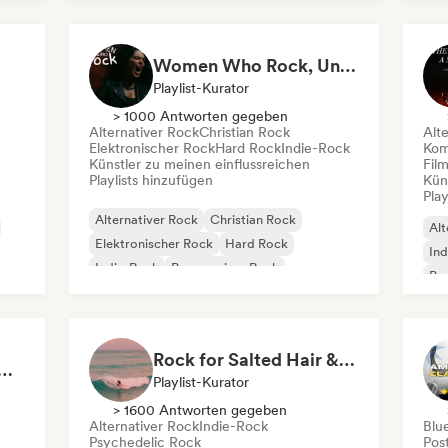
Po
Women Who Rock, Unapologetically
Playlist-Kurator
> 1000 Antworten gegeben
Alternativer Rock
Christian Rock
Alt
Elektronischer Rock
Hard Rock
Indie-Rock
Kom
Künstler zu meinen einflussreichen
Fil
Playlists hinzufügen
Kün
Play
Alternativer Rock
Christian Rock
Alt
Elektronischer Rock
Hard Rock
Ind
Indie-Rock
Progressiver Rock
Psy
Psychedelic Rock
Shoegaze
Rock for Salted Hair & Sandy Toes
ic Rock 🌀: Modern Psych & Turkish Vibes
Playlist-Kurator
> 1600 Antworten gegeben
Alternativer Rock
Indie-Rock
Blu
Psychedelic Rock
Pos