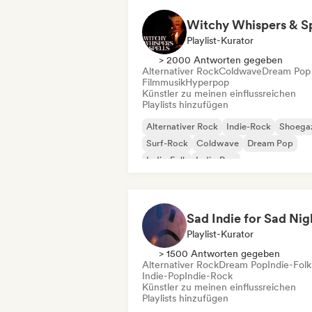
Playlist-Kurator
> 2000 Antworten gegeben
Alternativer Rock
Coldwave
Dream Pop
Filmmusik
Hyperpop
Künstler zu meinen einflussreichen
Playlists hinzufügen
Alternativer Rock
Indie-Rock
Shoega
Surf-Rock
Coldwave
Dream Pop
Indie-Folk
Indie-Pop
Sad Indie for Sad Nig
Playlist-Kurator
> 1500 Antworten gegeben
Alternativer Rock
Dream Pop
Indie-Folk
Indie-Pop
Indie-Rock
Künstler zu meinen einflussreichen
Playlists hinzufügen