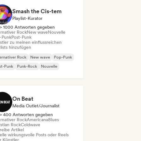
Smash the Cis-tem
Playlist-Kurator
> 1000 Antworten gegeben
ernativer Rock
New wave
Nouvelle
-Punk
Post-Punk
stler zu meinen einflussreichen
lists hinzufügen
ernativer Rock
New wave
Pop-Punk
st-Punk
Punk-Rock
Nouvelle
On Beat
Media Outlet/Journalist
> 400 Antworten gegeben
ernativer Rock
Americana
Blues
istian Rock
Coldwave
eibe Artikel
elle wirkungsvolle Posts oder Reels
r Künstler