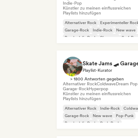
Indie-Pop
Künstler zu meinen einflussreichen
Playlists hinzufügen
Alternativer Rock
Experimenteller Roc
Garage-Rock
Indie-Rock
New wave
Psychedelic Rock
Shoegaze
Surf-Ro
Playlist-Kurator
> 1800 Antworten gegeben
Alternativer Rock
Coldwave
Dream Pop
Garage-Rock
Hyperpop
Künstler zu meinen einflussreichen
Playlists hinzufügen
Alternativer Rock
Indie-Rock
Coldwa
Garage-Rock
New wave
Pop-Punk
Psychedelic Rock
Punk-Rock