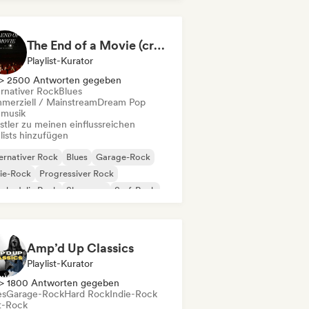
st-Rock
The End of a Movie (credit scenes) 🎞️ Cinematic Dream Pop & Bedroom Indie
Playlist-Kurator
> 2500 Antworten gegeben
ernativer Rock
Blues
merziell / Mainstream
Dream Pop
mmusik
stler zu meinen einflussreichen
lists hinzufügen
ernativer Rock
Blues
Garage-Rock
ie-Rock
Progressiver Rock
chedelic Rock
Shoegaze
Surf-Rock
Amp’d Up Classics
Playlist-Kurator
> 1800 Antworten gegeben
es
Garage-Rock
Hard Rock
Indie-Rock
t-Rock