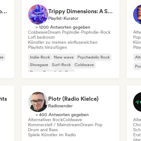
Witchy Whispers & Spells 🔮 Ethereal Art Pop & Dream Pop
Trippy Dimensions: A Sonic Voyage
Playlist-Kurator
> 1200 Antworten gegeben
Coldwave
Dream Pop
Indie-Pop
Indie-Rock
Alt
Lofi bedroom
Pop
Künstler zu meinen einflussreichen
Kün
Playlists hinzufügen
Play
ze
Indie-Rock
New wave
Psychedelic Rock
Alt
Shoegaze
Surf-Rock
Coldwave
Po
Dream Pop
Indie-Pop
hts
Piotr (Radio Kielce)
Radiosender
> 400 Antworten gegeben
Alternativer Rock
Coldwave
Alt
Kommerziell / Mainstream
Dream Pop
Chr
Drum and Bass
Schr
Spiele Künstler im Radio
Erst
übe