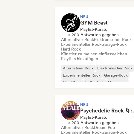
NEU
GYM Beast
Playlist-Kurator
> 200 Antworten gegeben
Alternativer Rock
Elektronischer Rock
Experimenteller Rock
Garage-Rock
Hard Rock
Künstler zu meinen einflussreichen
Playlists hinzufügen
Alternativer Rock
Elektronischer Rock
Experimenteller Rock
Garage-Rock
Hard Rock
Indie-Rock
New wave
Pop-Punk
NEU
Psychedel
Playlist-Kurator
> 200 Antworten gegeben
Alternativer Rock
Dream Pop
Experimenteller Rock
Garage-Rock