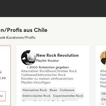
n/Profis aus Chile
unk Kuratoren/Profis
New Rock Revolution
Playlist-Kurator
> 2000 Antworten gegeben
Alternativer Rock
Blues
Christian Rock
Alt
i
Coldwave
Elektronischer Rock
Ele
k zu
Künstler zu meinen einflussreichen
Gar
Playlists hinzufügen
Kün
Play
Alternativer Rock
Blues
Coldwave
Alt
zu
Elektronischer Rock
Experimenteller Rock
Ele
Garage-Rock
Indie-Rock
New wave
Ga