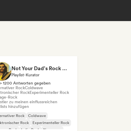
Not Your Dad’s Rock 🤘 Garage Rock, Alt-Rock & Indie Anthems
Playlist-Kurator
> 1200 Antworten gegeben
ernativer Rock
Coldwave
ktronischer Rock
Experimenteller Rock
age-Rock
stler zu meinen einflussreichen
lists hinzufügen
ernativer Rock
Coldwave
ktronischer Rock
Experimenteller Rock
rage-Rock
Indie-Rock
New wave