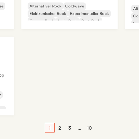
ze
Alternativer Rock
Coldwave
Alt
Elektronischer Rock
Experimenteller Rock
Co
Garage-Rock
Indie-Rock
Post-Punk
Exp
Progressiver Rock
Ha
op
k
ze
1
2
3
...
10