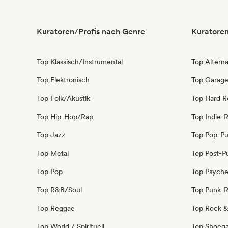
Kuratoren/Profis nach Genre
Kuratoren
Top Klassisch/Instrumental
Top Alterna
Top Elektronisch
Top Garag
Top Folk/Akustik
Top Hard R
Top Hip-Hop/Rap
Top Indie-
Top Jazz
Top Pop-P
Top Metal
Top Post-P
Top Pop
Top Psyche
Top R&B/Soul
Top Punk-
Top Reggae
Top Rock & 
Top World / Spirituell
Top Shoeg