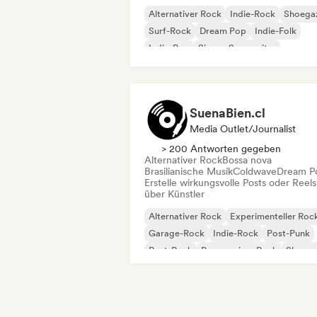
Alternativer Rock
Indie-Rock
Shoega
Surf-Rock
Dream Pop
Indie-Folk
Indie-Pop
Singer-Songwriter
SuenaBien.cl
Media Outlet/Journalist
> 200 Antworten gegeben
Alternativer Rock
Bossa nova
Brasilianische Musik
Coldwave
Dream P
Erstelle wirkungsvolle Posts oder Reels
über Künstler
Alternativer Rock
Experimenteller Roc
Garage-Rock
Indie-Rock
Post-Punk
Post-Rock
Progressiver Rock
Shoega