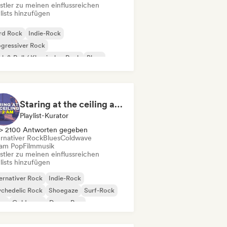
stler zu meinen einflussreichen
lists hinzufügen
rd Rock
Indie-Rock
gressiver Rock
k & Roll / Klassischer Rock
Blues
rage-Rock
Post-Rock
Surf-Rock
Staring at the ceiling at 2am
Playlist-Kurator
> 2100 Antworten gegeben
ernativer Rock
Blues
Coldwave
am Pop
Filmmusik
stler zu meinen einflussreichen
lists hinzufügen
ernativer Rock
Indie-Rock
chedelic Rock
Shoegaze
Surf-Rock
es
Coldwave
Dream Pop