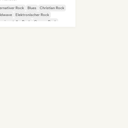
ernativer Rock
Blues
Christian Rock
ldwave
Elektronischer Rock
erimenteller Rock
Garage-Rock
rd Rock