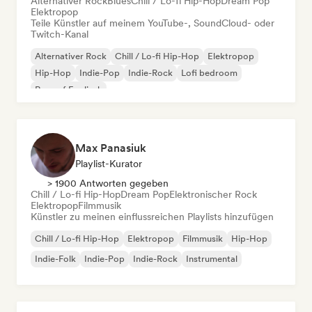
Alternativer Rock
Blues
Chill / Lo-fi Hip-Hop
Dream Pop
Elektropop
Teile Künstler auf meinem YouTube-, SoundCloud- oder
Twitch-Kanal
Alternativer Rock
Chill / Lo-fi Hip-Hop
Elektropop
Hip-Hop
Indie-Pop
Indie-Rock
Lofi bedroom
Rap auf Englisch
Max Panasiuk
Playlist-Kurator
> 1900 Antworten gegeben
Chill / Lo-fi Hip-Hop
Dream Pop
Elektronischer Rock
Elektropop
Filmmusik
Künstler zu meinen einflussreichen Playlists hinzufügen
Chill / Lo-fi Hip-Hop
Elektropop
Filmmusik
Hip-Hop
Indie-Folk
Indie-Pop
Indie-Rock
Instrumental