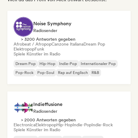
Noise Symphony
Radiosender
> 3200 Antworten gegeben
Afrobeat / Afropop
Canzone Italiana
Dream Pop
Elektropop
Funk
Spiele Künstler im Radio
Dream Pop
Hip-Hop
Indie-Pop
Internationaler Pop
Pop-Rock
Pop-Soul
Rap auf Englisch
R&B
Indieffusione
Radiosender
> 2000 Antworten gegeben
Electronica
Elektropop
Hip-Hop
Indie-Pop
Indie-Rock
Spiele Künstler im Radio