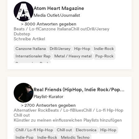
Atom Heart Magazine
Media Outlet/Journalist
> 3000 Antworten gegeben
Beats / Lo-fi
Canzone Italiana
Chill out
Drill/Jersey
Dubstep
Schreibe Artikel
Canzone Italiana
Drill/Jersey
Hip-Hop
Indie-Rock
Internationaler Rap
Metal / Heavy metal
Pop-Rock
Progressiver Rock
Real Friends (HipHop, Indie Rock/Pop, Chill Out, Soul, Techno)
Playlist-Kurator
> 2700 Antworten gegeben
Alternativer Rock
Beats / Lo-fi
Blues
Chill / Lo-fi Hip-Hop
Chill out
Künstler zu meinen einflussreichen Playlists hinzufügen
Chill / Lo-fi Hip-Hop
Chill out
Electronica
Hip-Hop
Indie-Pop
Indie-Rock
Melodic Techno