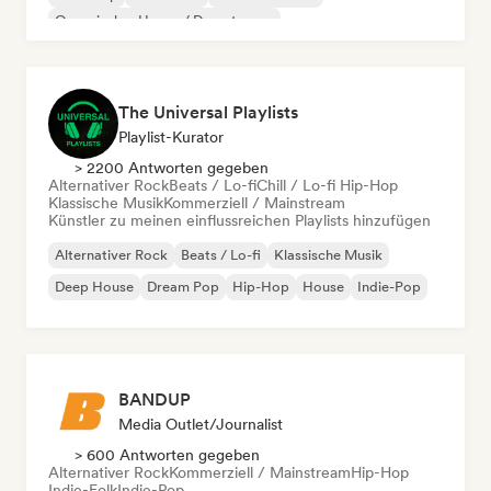
Organischer House / Downtempo
The Universal Playlists
Playlist-Kurator
> 2200 Antworten gegeben
Alternativer Rock
Beats / Lo-fi
Chill / Lo-fi Hip-Hop
Klassische Musik
Kommerziell / Mainstream
Künstler zu meinen einflussreichen Playlists hinzufügen
Alternativer Rock
Beats / Lo-fi
Klassische Musik
Deep House
Dream Pop
Hip-Hop
House
Indie-Pop
BANDUP
Media Outlet/Journalist
> 600 Antworten gegeben
Alternativer Rock
Kommerziell / Mainstream
Hip-Hop
Indie-Folk
Indie-Pop