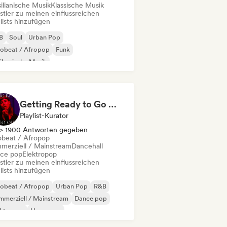
ilianische Musik
Klassische Musik
stler zu meinen einflussreichen
lists hinzufügen
B
Soul
Urban Pop
robeat / Afropop
Funk
ikanische Musik
merziell / Mainstream
Hip-Hop
Getting Ready to Go Out 🍒💋
Playlist-Kurator
> 1900 Antworten gegeben
obeat / Afropop
merziell / Mainstream
Dancehall
ce pop
Elektropop
stler zu meinen einflussreichen
lists hinzufügen
robeat / Afropop
Urban Pop
R&B
merziell / Mainstream
Dance pop
ektropop
Hyperpop
ernationaler Pop