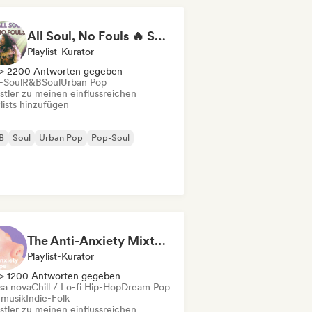
All Soul, No Fouls 🔥 Smooth Contemporary R&B & Neo Soul
Playlist-Kurator
> 2200 Antworten gegeben
-Soul
R&B
Soul
Urban Pop
stler zu meinen einflussreichen
lists hinzufügen
B
Soul
Urban Pop
Pop-Soul
The Anti-Anxiety Mixtape
Playlist-Kurator
> 1200 Antworten gegeben
sa nova
Chill / Lo-fi Hip-Hop
Dream Pop
mmusik
Indie-Folk
stler zu meinen einflussreichen