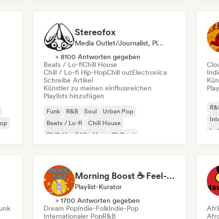
Lo
Stereofox
Media Outlet/Journalist, Playlist-Kurator
> 8100 Antworten gegeben
Beats / Lo-fi
Chill House
Clo
Chill / Lo-fi Hip-Hop
Chill out
Electronica
Ind
Schreibe Artikel
Kün
Künstler zu meinen einflussreichen
Play
Playlists hinzufügen
R&
Funk
R&B
Soul
Urban Pop
Int
Pop
Beats / Lo-fi
Chill House
Ind
Chill / Lo-fi Hip-Hop
Chill out
Morning Boost ☕ Feel-Good Funk, Soul & Neo-Soul to Wake Up
Playlist-Kurator
> 1700 Antworten gegeben
unk
Dream Pop
Indie-Folk
Indie-Pop
Afr
Internationaler Pop
R&B
Afr