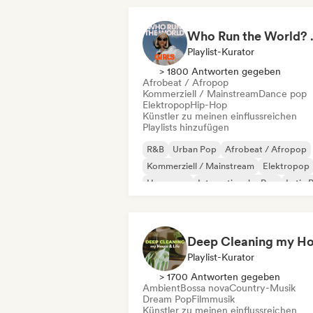
Who Run the World?
Playlist-Kurator
> 1800 Antworten gegeben
Afrobeat / Afropop
Kommerziell / Mainstream
Dance pop
Elektropop
Hip-Hop
Künstler zu meinen einflussreichen
Playlists hinzufügen
R&B
Urban Pop
Afrobeat / Afropop
Kommerziell / Mainstream
Elektropop
Hyperpop
Internationaler Pop
Latin 
Playlist-Kurator
> 1700 Antworten gegeben
Ambient
Bossa nova
Country-Musik
Dream Pop
Filmmusik
Künstler zu meinen einflussreichen