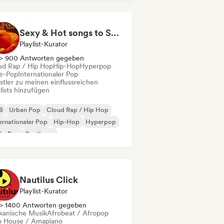
fi bedroom
Sexy & Hot songs to Set the Mood 🥀 🥵
Playlist-Kurator
> 900 Antworten gegeben
ud Rap / Hip Hop
Hip-Hop
Hyperpop
ie-Pop
Internationaler Pop
stler zu meinen einflussreichen
lists hinzufügen
B
Urban Pop
Cloud Rap / Hip Hop
ernationaler Pop
Hip-Hop
Hyperpop
ie-Pop
Synthpop
Nautilus Click
Playlist-Kurator
> 1400 Antworten gegeben
ikanische Musik
Afrobeat / Afropop
o House / Amapiano