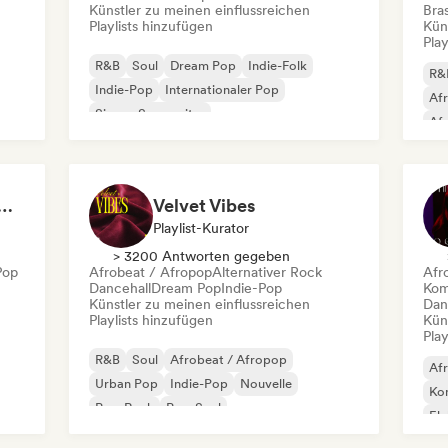
Künstler zu meinen einflussreichen
Bras
Playlists hinzufügen
Kün
Play
R&B
Soul
Dream Pop
Indie-Folk
R&
Indie-Pop
Internationaler Pop
Af
Singer-Songwriter
Afr
Kom
at 💖 Romantic Indie Pop, Neo Soul & Singer-Songwriter
Velvet Vibes
Playlist-Kurator
> 3200 Antworten gegeben
Pop
Afrobeat / Afropop
Alternativer Rock
Afr
Dancehall
Dream Pop
Indie-Pop
Kom
Künstler zu meinen einflussreichen
Dan
Playlists hinzufügen
Kün
Play
R&B
Soul
Afrobeat / Afropop
Af
Urban Pop
Indie-Pop
Nouvelle
Kom
Pop-Rock
Pop-Soul
El
Int