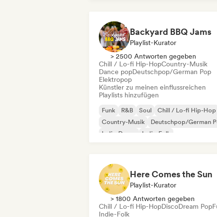
Backyard BBQ Jams
Playlist-Kurator
> 2500 Antworten gegeben
Chill / Lo-fi Hip-Hop
Country-Musik
Dance pop
Deutschpop/German Pop
Elektropop
Künstler zu meinen einflussreichen
Playlists hinzufügen
Funk
R&B
Soul
Chill / Lo-fi Hip-Hop
Country-Musik
Deutschpop/German 
Indie-Dance
Indie-Folk
Here Comes the Sun
Playlist-Kurator
> 1800 Antworten gegeben
Chill / Lo-fi Hip-Hop
Disco
Dream Pop
F
Indie-Folk