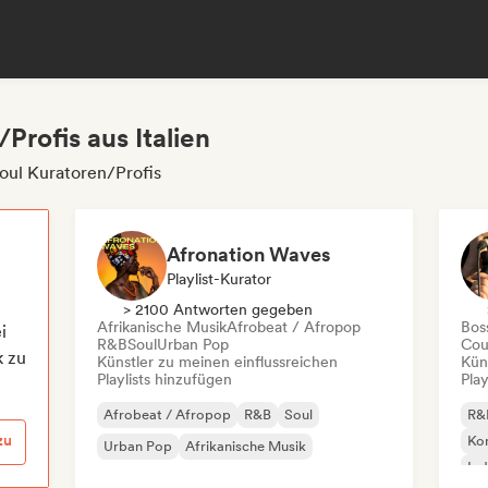
Profis aus Italien
oul Kuratoren/Profis
Afronation Waves
Playlist-Kurator
> 2100 Antworten gegeben
Afrikanische Musik
Afrobeat / Afropop
Bos
i
R&B
Soul
Urban Pop
Cou
k zu
Künstler zu meinen einflussreichen
Kün
Playlists hinzufügen
Play
Afrobeat / Afropop
R&B
Soul
R&
zu
Kom
Urban Pop
Afrikanische Musik
Ind