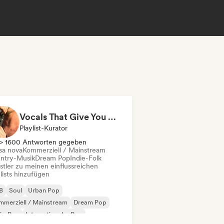
Vocals That Give You Chills
Playlist-Kurator
> 1600 Antworten gegeben
sa nova
Kommerziell / Mainstream
ntry-Musik
Dream Pop
Indie-Folk
stler zu meinen einflussreichen
lists hinzufügen
B
Soul
Urban Pop
merziell / Mainstream
Dream Pop
ie-Pop
Internationaler Pop