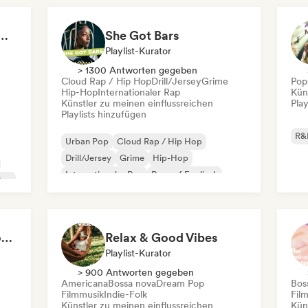
 Girls! 🔥 Female Empowerment Pop & Girl-Power Anthems
She Got Bars
Playlist-Kurator
> 1300 Antworten gegeben
Cloud Rap / Hip Hop
Drill/Jersey
Grime
Pop
Hip-Hop
Internationaler Rap
Kün
Künstler zu meinen einflussreichen
Play
Playlists hinzufügen
R&
Urban Pop
Cloud Rap / Hip Hop
Drill/Jersey
Grime
Hip-Hop
Internationaler Rap
Rap auf Englisch
Pop
Französischer Rap
Deep Cleaning my House and Life 🫧 Bedroom Pop & Indie Pop
Relax & Good Vibes
Playlist-Kurator
> 900 Antworten gegeben
Americana
Bossa nova
Dream Pop
Bos
Filmmusik
Indie-Folk
Fil
Künstler zu meinen einflussreichen
Kün