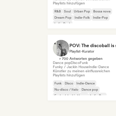
Playlists hinzufügen
R&B
Soul
Urban Pop
Bossa nova
Dream Pop
Indie-Folk
Indie-Pop
Indie-Rock
Playlist-Kurator
> 700 Antworten gegeben
Dance pop
Disco
Funk
Funky / Jackin House
Indie-Dance
Künstler zu meinen einflussreichen
Playlists hinzufügen
Funk
Disco
Indie-Dance
Nu-disco / Italo
Dance pop
Funky / Jackin House
Indie-Pop
Internationaler Pop