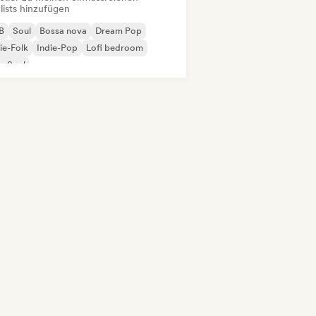
lists hinzufügen
B
Soul
Bossa nova
Dream Pop
ie-Folk
Indie-Pop
Lofi bedroom
p-Soul