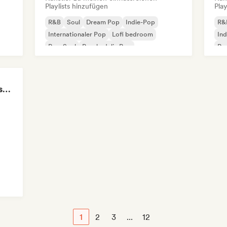
Playlists hinzufügen
Play
R&B
Soul
Dream Pop
Indie-Pop
R&
Internationaler Pop
Lofi bedroom
Ind
Pop-Soul
Psychedelic Pop
Po
POV: The discoball is spinning, and you’re the star
1
2
3
...
12