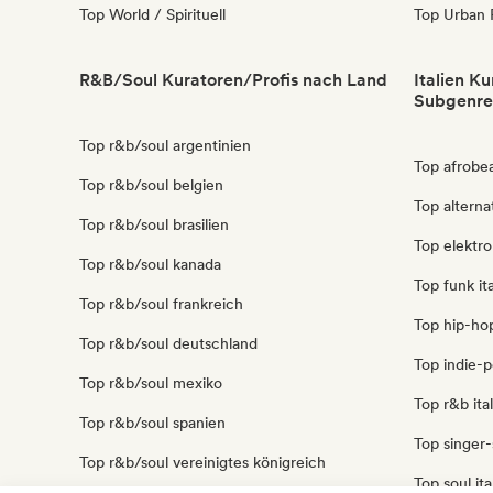
Top World / Spirituell
Top Urban 
R&B/Soul Kuratoren/Profis nach Land
Italien K
Subgenre
Top r&b/soul argentinien
Top afrobea
Top r&b/soul belgien
Top alternat
Top r&b/soul brasilien
Top elektro
Top r&b/soul kanada
Top funk ita
Top r&b/soul frankreich
Top hip-hop
Top r&b/soul deutschland
Top indie-p
Top r&b/soul mexiko
Top r&b ita
Top r&b/soul spanien
Top singer-
Top r&b/soul vereinigtes königreich
Top soul ita