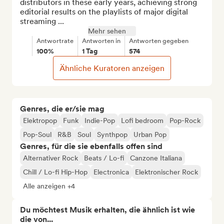
distributors in these early years, achieving strong 
editorial results on the playlists of major digital 
streaming ...
Mehr sehen
Antwortrate
Antworten in
Antworten gegeben
100%
1 Tag
574
Ähnliche Kuratoren anzeigen
Genres, die er/sie mag
Elektropop
Funk
Indie-Pop
Lofi bedroom
Pop-Rock
Pop-Soul
R&B
Soul
Synthpop
Urban Pop
Genres, für die sie ebenfalls offen sind
Alternativer Rock
Beats / Lo-fi
Canzone Italiana
Chill / Lo-fi Hip-Hop
Electronica
Elektronischer Rock
Alle anzeigen +4
Du möchtest Musik erhalten, die ähnlich ist wie
die von...