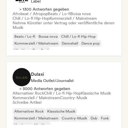
Label
> 1300 Antworten gegeben
Afrobeat / Afropop
Beats / Lo-fi
Bossa nova
Chill / Lo-fi Hip-Hop
Kommerziell / Mainstream
Nehme Künstler unter Vertrag oder veröffentliche deren
Musik
Beats / Lo-fi
Bossa nova
Chill / Lo-fi Hip-Hop
Kommerziell / Mainstream
Dancehall
Dance pop
Hip-Hop
Pop-Soul
Dulaxi
Media Outlet/Journalist
> 3000 Antworten gegeben
Alternativer Rock
Chill / Lo-fi Hip-Hop
Klassische Musik
Kommerziell / Mainstream
Country-Musik
Schreibe Artikel
Alternativer Rock
Klassische Musik
Kommerziell / Mainstream
Country-Musik
Dub
Funk
Hardcore
Hip-Hop