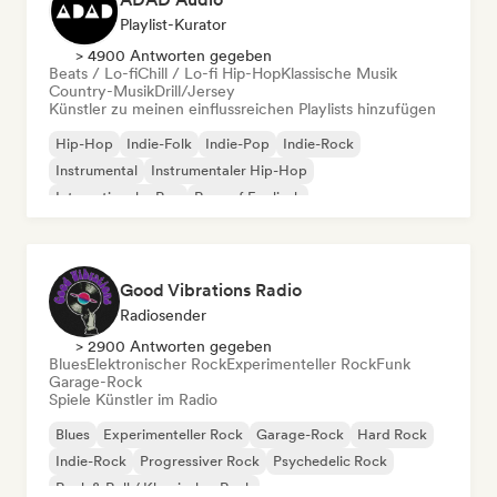
Playlist-Kurator
> 4900 Antworten gegeben
Beats / Lo-fi
Chill / Lo-fi Hip-Hop
Klassische Musik
Country-Musik
Drill/Jersey
Künstler zu meinen einflussreichen Playlists hinzufügen
Hip-Hop
Indie-Folk
Indie-Pop
Indie-Rock
Instrumental
Instrumentaler Hip-Hop
Internationaler Rap
Rap auf Englisch
Good Vibrations Radio
Radiosender
> 2900 Antworten gegeben
Blues
Elektronischer Rock
Experimenteller Rock
Funk
Garage-Rock
Spiele Künstler im Radio
Blues
Experimenteller Rock
Garage-Rock
Hard Rock
Indie-Rock
Progressiver Rock
Psychedelic Rock
Rock & Roll / Klassischer Rock