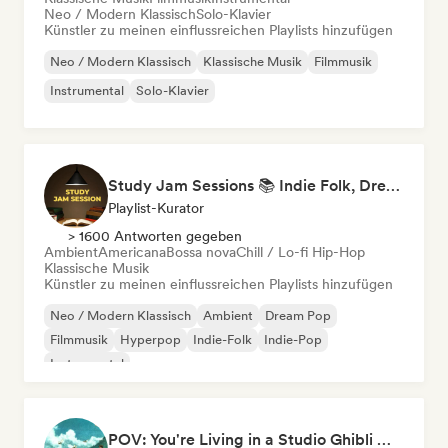
Neo / Modern Klassisch
Solo-Klavier
Künstler zu meinen einflussreichen Playlists hinzufügen
Neo / Modern Klassisch
Klassische Musik
Filmmusik
Instrumental
Solo-Klavier
Study Jam Sessions 📚 Indie Folk, Dream Pop & Singer-Songwriter
Playlist-Kurator
> 1600 Antworten gegeben
Ambient
Americana
Bossa nova
Chill / Lo-fi Hip-Hop
Klassische Musik
Künstler zu meinen einflussreichen Playlists hinzufügen
Neo / Modern Klassisch
Ambient
Dream Pop
Filmmusik
Hyperpop
Indie-Folk
Indie-Pop
Instrumental
POV: You're Living in a Studio Ghibli Movie 🌱 Neo-Classical Piano & Dream Pop