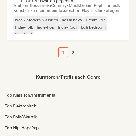
> 1700 Antworten gegeben
Ambient
Bossa nova
Country-Musik
Dream Pop
Filmmusik
Künstler zu meinen einflussreichen Playlists hinzufügen
Neo / Modern Klassisch
Bossa nova
Dream Pop
Indie-Folk
Indie-Pop
Indie-Rock
Lofi bedroom
Pop-Soul
1
2
Kuratoren/Profis nach Genre
Top Klassisch/Instrumental
Top Elektronisch
Top Folk/Akustik
Top Hip-Hop/Rap