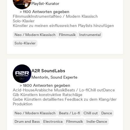
Playlist-Kurator
> 1100 Antworten gegeben
Filmmusik
Instrumental
Neo / Modern Klassisch
Solo-Klavier
Künstler zu meinen einflussreichen Playlists hinzufügen
Neo / Modern Klassisch
Filmmusik
Instrumental
Solo-Klavier
A2R SoundLabs
Mentorin, Sound Experte
> 1800 Antworten gegeben
Acid-House
Arabische Musik
Beats / Lo-fi
Chill out
Dance
Gib Künstlern konstruktive Ratschläge
Gebe Künstlern detailliertes Feedback zu dem Klang/der
Produktion
Neo / Modern Klassisch
Beats / Lo-fi
Chill out
Dance
Drum and Bass
Electronica
Filmmusik
Indie-Dance