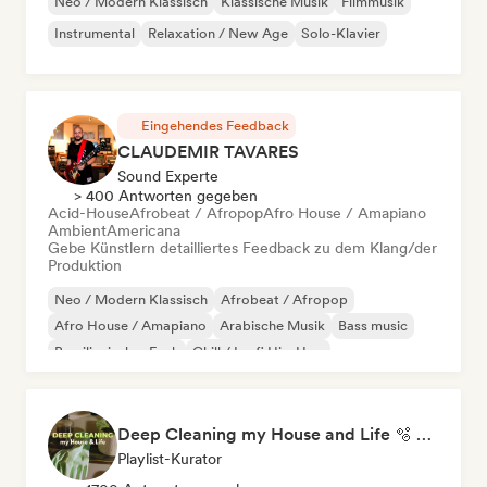
Neo / Modern Klassisch
Klassische Musik
Filmmusik
Instrumental
Relaxation / New Age
Solo-Klavier
Eingehendes Feedback
CLAUDEMIR TAVARES
Sound Experte
> 400 Antworten gegeben
Acid-House
Afrobeat / Afropop
Afro House / Amapiano
Ambient
Americana
Gebe Künstlern detailliertes Feedback zu dem Klang/der
Produktion
Neo / Modern Klassisch
Afrobeat / Afropop
Afro House / Amapiano
Arabische Musik
Bass music
Brasilianischer Funk
Chill / Lo-fi Hip-Hop
Klassische Musik
Deep Cleaning my House and Life 🫧 Bedroom Pop & Indie Pop
Playlist-Kurator