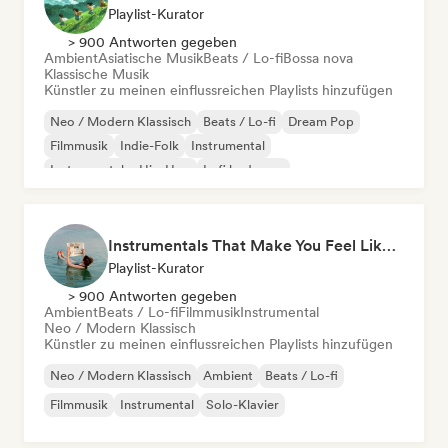
Playlist-Kurator
> 900 Antworten gegeben
Ambient
Asiatische Musik
Beats / Lo-fi
Bossa nova
Klassische Musik
Künstler zu meinen einflussreichen Playlists hinzufügen
Neo / Modern Klassisch
Beats / Lo-fi
Dream Pop
Filmmusik
Indie-Folk
Instrumental
Instrumentaler Hip-Hop
Lofi bedroom
Instrumentals That Make You Feel Like Floating
Playlist-Kurator
> 900 Antworten gegeben
Ambient
Beats / Lo-fi
Filmmusik
Instrumental
Neo / Modern Klassisch
Künstler zu meinen einflussreichen Playlists hinzufügen
Neo / Modern Klassisch
Ambient
Beats / Lo-fi
Filmmusik
Instrumental
Solo-Klavier