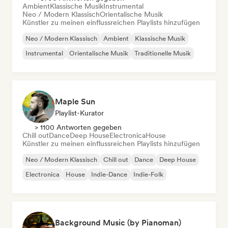
Ambient
Klassische Musik
Instrumental
Neo / Modern Klassisch
Orientalische Musik
Künstler zu meinen einflussreichen Playlists hinzufügen
Neo / Modern Klassisch
Ambient
Klassische Musik
Instrumental
Orientalische Musik
Traditionelle Musik
Maple Sun
Playlist-Kurator
> 1100 Antworten gegeben
Chill out
Dance
Deep House
Electronica
House
Künstler zu meinen einflussreichen Playlists hinzufügen
Neo / Modern Klassisch
Chill out
Dance
Deep House
Electronica
House
Indie-Dance
Indie-Folk
Background Music (by Pianoman)