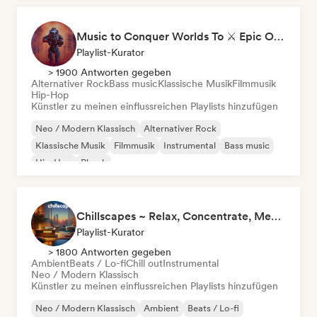
Music to Conquer Worlds To ⚔️ Epic Orchestral, Cinematic & Trailer Music
Playlist-Kurator
> 1900 Antworten gegeben
Alternativer Rock
Bass music
Klassische Musik
Filmmusik
Hip-Hop
Künstler zu meinen einflussreichen Playlists hinzufügen
Neo / Modern Klassisch
Alternativer Rock
Klassische Musik
Filmmusik
Instrumental
Bass music
Hip-Hop
Phonk
Chillscapes ~ Relax, Concentrate, Meditate, Sleep, Dream
Playlist-Kurator
> 1800 Antworten gegeben
Ambient
Beats / Lo-fi
Chill out
Instrumental
Neo / Modern Klassisch
Künstler zu meinen einflussreichen Playlists hinzufügen
Neo / Modern Klassisch
Ambient
Beats / Lo-fi