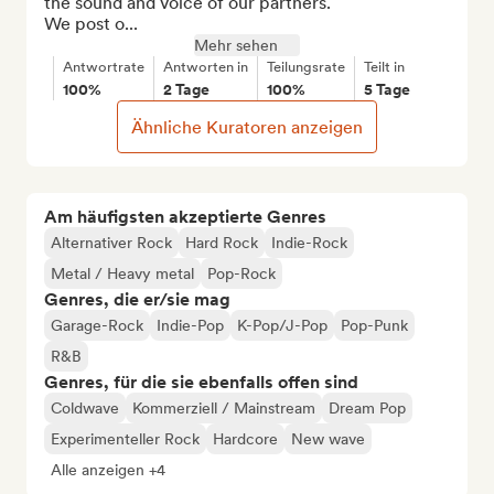
the sound and voice of our partners.

We post o...
Mehr sehen
Antwortrate
Antworten in
Teilungsrate
Teilt in
100%
2 Tage
100%
5 Tage
Ähnliche Kuratoren anzeigen
Am häufigsten akzeptierte Genres
Alternativer Rock
Hard Rock
Indie-Rock
Metal / Heavy metal
Pop-Rock
Genres, die er/sie mag
Garage-Rock
Indie-Pop
K-Pop/J-Pop
Pop-Punk
R&B
Genres, für die sie ebenfalls offen sind
Coldwave
Kommerziell / Mainstream
Dream Pop
Experimenteller Rock
Hardcore
New wave
Alle anzeigen +4