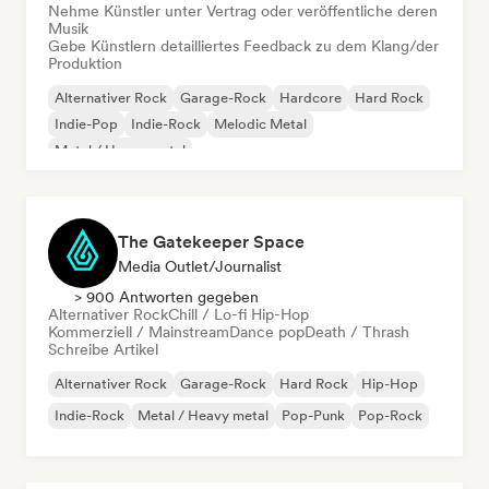
Nehme Künstler unter Vertrag oder veröffentliche deren
Musik
Gebe Künstlern detailliertes Feedback zu dem Klang/der
Produktion
Alternativer Rock
Garage-Rock
Hardcore
Hard Rock
Indie-Pop
Indie-Rock
Melodic Metal
Metal / Heavy metal
The Gatekeeper Space
Media Outlet/Journalist
> 900 Antworten gegeben
Alternativer Rock
Chill / Lo-fi Hip-Hop
Kommerziell / Mainstream
Dance pop
Death / Thrash
Schreibe Artikel
Alternativer Rock
Garage-Rock
Hard Rock
Hip-Hop
Indie-Rock
Metal / Heavy metal
Pop-Punk
Pop-Rock