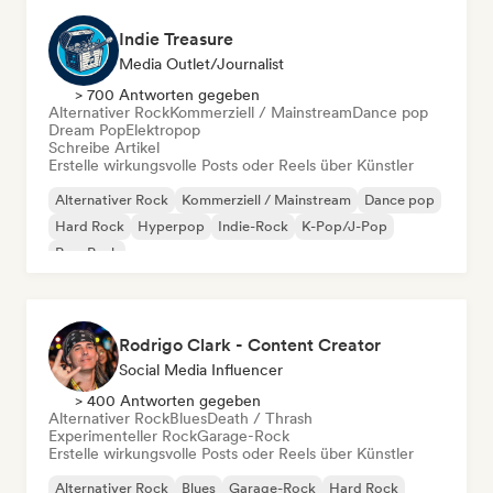
Indie Treasure
Media Outlet/Journalist
> 700 Antworten gegeben
Alternativer Rock
Kommerziell / Mainstream
Dance pop
Dream Pop
Elektropop
Schreibe Artikel
Erstelle wirkungsvolle Posts oder Reels über Künstler
Alternativer Rock
Kommerziell / Mainstream
Dance pop
Hard Rock
Hyperpop
Indie-Rock
K-Pop/J-Pop
Pop-Punk
Rodrigo Clark - Content Creator
Social Media Influencer
> 400 Antworten gegeben
Alternativer Rock
Blues
Death / Thrash
Experimenteller Rock
Garage-Rock
Erstelle wirkungsvolle Posts oder Reels über Künstler
Alternativer Rock
Blues
Garage-Rock
Hard Rock