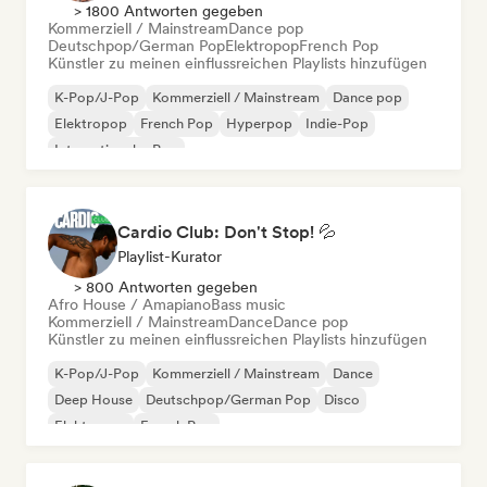
> 1800 Antworten gegeben
Kommerziell / Mainstream
Dance pop
Deutschpop/German Pop
Elektropop
French Pop
Künstler zu meinen einflussreichen Playlists hinzufügen
K-Pop/J-Pop
Kommerziell / Mainstream
Dance pop
Elektropop
French Pop
Hyperpop
Indie-Pop
Internationaler Pop
Cardio Club: Don't Stop! 💦
Playlist-Kurator
> 800 Antworten gegeben
Afro House / Amapiano
Bass music
Kommerziell / Mainstream
Dance
Dance pop
Künstler zu meinen einflussreichen Playlists hinzufügen
K-Pop/J-Pop
Kommerziell / Mainstream
Dance
Deep House
Deutschpop/German Pop
Disco
Elektropop
French Pop