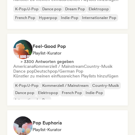
K-Pop/J-Pop
Dance pop
Dream Pop
Elektropop
French Pop
Hyperpop
Indie-Pop
Internationaler Pop
Feel-Good Pop
Playlist-Kurator
> 3300 Antworten gegeben
Americana
Kommerziell / Mainstream
Country-Musik
Dance pop
Deutschpop/German Pop
Künstler zu meinen einflussreichen Playlists hinzufügen
K-Pop/J-Pop
Kommerziell / Mainstream
Country-Musik
Dance pop
Elektropop
French Pop
Indie-Pop
Internationaler Pop
Pop Euphoria
Playlist-Kurator