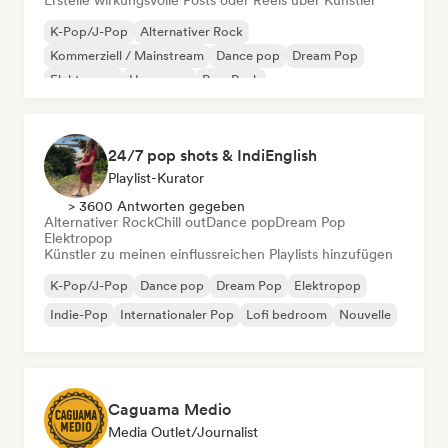
Erstelle wirkungsvolle Posts oder Reels über Künstler
K-Pop/J-Pop
Alternativer Rock
Kommerziell / Mainstream
Dance pop
Dream Pop
Elektropop
Hyperpop
Pop-Punk
24/7 pop shots & IndiEnglish
Playlist-Kurator
> 3600 Antworten gegeben
Alternativer Rock
Chill out
Dance pop
Dream Pop
Elektropop
Künstler zu meinen einflussreichen Playlists hinzufügen
K-Pop/J-Pop
Dance pop
Dream Pop
Elektropop
Indie-Pop
Internationaler Pop
Lofi bedroom
Nouvelle
Caguama Medio
Media Outlet/Journalist