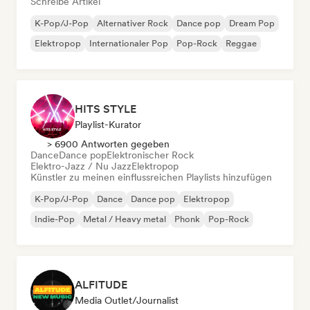
Schreibe Artikel
K-Pop/J-Pop
Alternativer Rock
Dance pop
Dream Pop
Elektropop
Internationaler Pop
Pop-Rock
Reggae
HITS STYLE
Playlist-Kurator
> 6900 Antworten gegeben
Dance
Dance pop
Elektronischer Rock
Elektro-Jazz / Nu Jazz
Elektropop
Künstler zu meinen einflussreichen Playlists hinzufügen
K-Pop/J-Pop
Dance
Dance pop
Elektropop
Indie-Pop
Metal / Heavy metal
Phonk
Pop-Rock
ALFITUDE
Media Outlet/Journalist