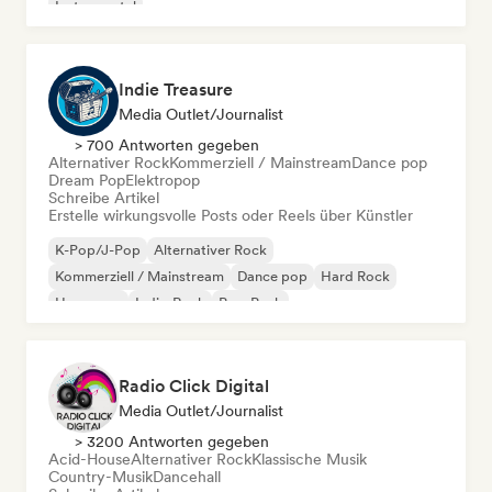
Instrumental
Indie Treasure
Media Outlet/Journalist
> 700 Antworten gegeben
Alternativer Rock
Kommerziell / Mainstream
Dance pop
Dream Pop
Elektropop
Schreibe Artikel
Erstelle wirkungsvolle Posts oder Reels über Künstler
K-Pop/J-Pop
Alternativer Rock
Kommerziell / Mainstream
Dance pop
Hard Rock
Hyperpop
Indie-Rock
Pop-Punk
Radio Click Digital
Media Outlet/Journalist
> 3200 Antworten gegeben
Acid-House
Alternativer Rock
Klassische Musik
Country-Musik
Dancehall