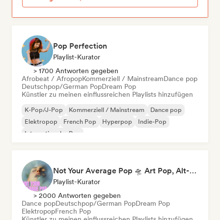
Pop Perfection
Playlist-Kurator
> 1700 Antworten gegeben
Afrobeat / Afropop
Kommerziell / Mainstream
Dance pop
Deutschpop/German Pop
Dream Pop
Künstler zu meinen einflussreichen Playlists hinzufügen
K-Pop/J-Pop
Kommerziell / Mainstream
Dance pop
Elektropop
French Pop
Hyperpop
Indie-Pop
Internationaler Pop
Not Your Average Pop 🛸 Art Pop, Alt-Pop & Indie Pop
Playlist-Kurator
> 2000 Antworten gegeben
Dance pop
Deutschpop/German Pop
Dream Pop
Elektropop
French Pop
Künstler zu meinen einflussreichen Playlists hinzufügen