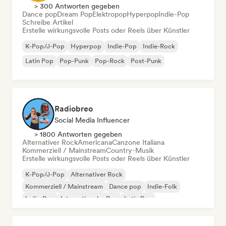
> 300 Antworten gegeben
Dance pop
Dream Pop
Elektropop
Hyperpop
Indie-Pop
Schreibe Artikel
Erstelle wirkungsvolle Posts oder Reels über Künstler
K-Pop/J-Pop
Hyperpop
Indie-Pop
Indie-Rock
Latin Pop
Pop-Punk
Pop-Rock
Post-Punk
Radiobreo
Social Media Influencer
> 1800 Antworten gegeben
Alternativer Rock
Americana
Canzone Italiana
Kommerziell / Mainstream
Country-Musik
Erstelle wirkungsvolle Posts oder Reels über Künstler
K-Pop/J-Pop
Alternativer Rock
Kommerziell / Mainstream
Dance pop
Indie-Folk
Indie-Pop
Internationaler Pop
Latin Pop