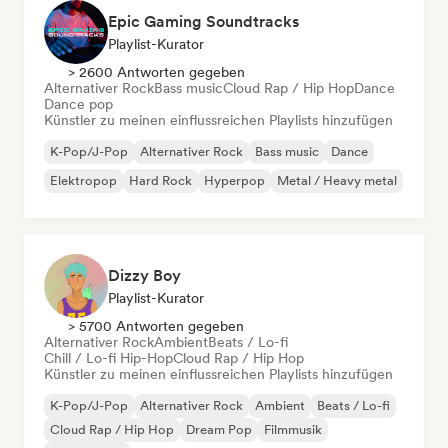
Epic Gaming Soundtracks
Playlist-Kurator
> 2600 Antworten gegeben
Alternativer Rock
Bass music
Cloud Rap / Hip Hop
Dance
Dance pop
Künstler zu meinen einflussreichen Playlists hinzufügen
K-Pop/J-Pop
Alternativer Rock
Bass music
Dance
Elektropop
Hard Rock
Hyperpop
Metal / Heavy metal
Dizzy Boy
Playlist-Kurator
> 5700 Antworten gegeben
Alternativer Rock
Ambient
Beats / Lo-fi
Chill / Lo-fi Hip-Hop
Cloud Rap / Hip Hop
Künstler zu meinen einflussreichen Playlists hinzufügen
K-Pop/J-Pop
Alternativer Rock
Ambient
Beats / Lo-fi
Cloud Rap / Hip Hop
Dream Pop
Filmmusik