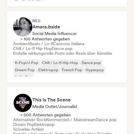
Psychedelic Pop
NEU
Amara.bside
Social Media Influencer
> 100 Antworten gegeben
Ambient
Beats / Lo-fi
Canzone Italiana
Chill / Lo-fi Hip-Hop
Dance pop
Erstelle wirkungsvolle Posts oder Reels über Künstler
K-Pop/J-Pop
Chill / Lo-fi Hip-Hop
Dance pop
Dream Pop
Elektropop
French Pop
Hyperpop
Indie-Pop
This Is The Scene
Media Outlet/Journalist
> 500 Antworten gegeben
Alternativer Rock
Kommerziell / Mainstream
Dance pop
Dream Pop
Elektropop
Schreibe Artikel