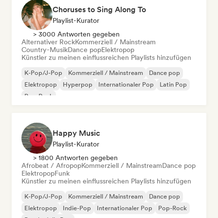
Choruses to Sing Along To
Playlist-Kurator
> 3000 Antworten gegeben
Alternativer Rock
Kommerziell / Mainstream
Country-Musik
Dance pop
Elektropop
Künstler zu meinen einflussreichen Playlists hinzufügen
K-Pop/J-Pop
Kommerziell / Mainstream
Dance pop
Elektropop
Hyperpop
Internationaler Pop
Latin Pop
Pop-Rock
Happy Music
Playlist-Kurator
> 1800 Antworten gegeben
Afrobeat / Afropop
Kommerziell / Mainstream
Dance pop
Elektropop
Funk
Künstler zu meinen einflussreichen Playlists hinzufügen
K-Pop/J-Pop
Kommerziell / Mainstream
Dance pop
Elektropop
Indie-Pop
Internationaler Pop
Pop-Rock