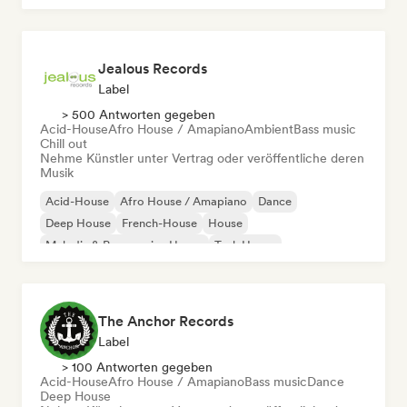
Jealous Records
Label
> 500 Antworten gegeben
Acid-House
Afro House / Amapiano
Ambient
Bass music
Chill out
Nehme Künstler unter Vertrag oder veröffentliche deren
Musik
Acid-House
Afro House / Amapiano
Dance
Deep House
French-House
House
Melodic & Progressive House
Tech House
The Anchor Records
Label
> 100 Antworten gegeben
Acid-House
Afro House / Amapiano
Bass music
Dance
Deep House