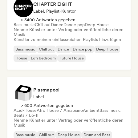
CHAPTER EIGHT
Label, Playlist-Kurator
> 3400 Antworten gegeben
Bass music
Chill out
Dance
Dance pop
Deep House
Nehme Künstler unter Vertrag oder veröffentliche deren
Musik
Künstler zu meinen einflussreichen Playlists hinzufügen
Bass music
Chill out
Dance
Dance pop
Deep House
House
Lofi bedroom
Future House
Plasmapool
Label
> 600 Antworten gegeben
Acid-House
Afro House / Amapiano
Ambient
Bass music
Beats / Lo-fi
Nehme Künstler unter Vertrag oder veröffentliche deren
Musik
Bass music
Chill out
Deep House
Drum and Bass