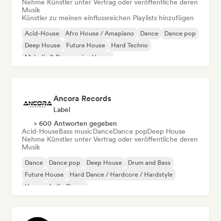
Nehme Künstler unter Vertrag oder veröffentliche deren
Musik
Künstler zu meinen einflussreichen Playlists hinzufügen
Acid-House
Afro House / Amapiano
Dance
Dance pop
Deep House
Future House
Hard Techno
Melodic & Progressive House
Ancora Records
Label
> 600 Antworten gegeben
Acid-House
Bass music
Dance
Dance pop
Deep House
Nehme Künstler unter Vertrag oder veröffentliche deren
Musik
Dance
Dance pop
Deep House
Drum and Bass
Future House
Hard Dance / Hardcore / Hardstyle
House
Indie-Dance