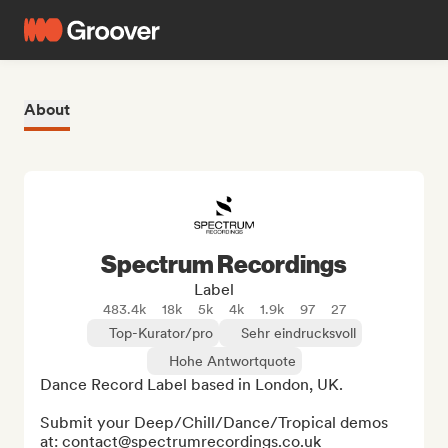
About
Spectrum Recordings
Label
483.4k
18k
5k
4k
1.9k
97
27
Top-Kurator/pro
Sehr eindrucksvoll
Hohe Antwortquote
Dance Record Label based in London, UK.

Submit your Deep/Chill/Dance/Tropical demos 
at: contact@spectrumrecordings.co.uk
