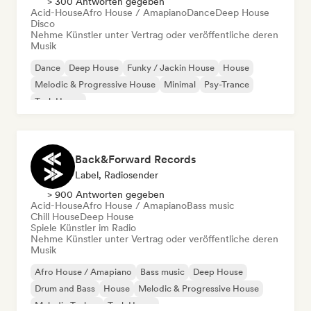
> 300 Antworten gegeben
Acid-House
Afro House / Amapiano
Dance
Deep House
Disco
Nehme Künstler unter Vertrag oder veröffentliche deren
Musik
Dance
Deep House
Funky / Jackin House
House
Melodic & Progressive House
Minimal
Psy-Trance
Tech House
Back&Forward Records
Label, Radiosender
> 900 Antworten gegeben
Acid-House
Afro House / Amapiano
Bass music
Chill House
Deep House
Spiele Künstler im Radio
Nehme Künstler unter Vertrag oder veröffentliche deren
Musik
Afro House / Amapiano
Bass music
Deep House
Drum and Bass
House
Melodic & Progressive House
Melodic Techno
Tech House