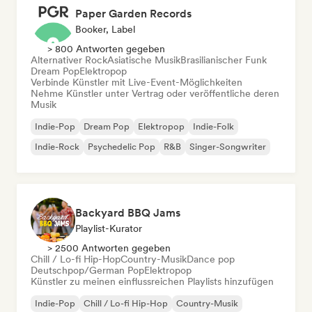
Paper Garden Records
Booker, Label
> 800 Antworten gegeben
Alternativer Rock
Asiatische Musik
Brasilianischer Funk
Dream Pop
Elektropop
Verbinde Künstler mit Live-Event-Möglichkeiten
Nehme Künstler unter Vertrag oder veröffentliche deren
Musik
Indie-Pop
Dream Pop
Elektropop
Indie-Folk
Indie-Rock
Psychedelic Pop
R&B
Singer-Songwriter
Backyard BBQ Jams
Playlist-Kurator
> 2500 Antworten gegeben
Chill / Lo-fi Hip-Hop
Country-Musik
Dance pop
Deutschpop/German Pop
Elektropop
Künstler zu meinen einflussreichen Playlists hinzufügen
Indie-Pop
Chill / Lo-fi Hip-Hop
Country-Musik