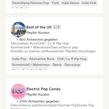
Deutschpop/German Pop
Funk
Indie-Dance
Indie-Folk
Indie-Rock
Best of the UK 🇬🇧
Playlist-Kurator
> 900 Antworten gegeben
Alternativer Rock
Chill / Lo-fi Hip-Hop
Kommerziell / Mainstream
Dance
Dance pop
Künstler zu meinen einflussreichen Playlists hinzufügen
Indie-Pop
Alternativer Rock
Chill / Lo-fi Hip-Hop
Kommerziell / Mainstream
Dance
Dance pop
Dream Pop
Indie-Rock
Electric Pop Candy
Playlist-Kurator
> 2700 Antworten gegeben
Dance
Dance pop
Deutschpop/German Pop
Dream Pop