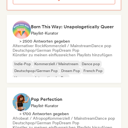
Born This Way: Unapologetically Queer
Playlist-Kurator
> 2500 Antworten gegeben
Alternativer Rock
Kommerziell / Mainstream
Dance pop
Deutschpop/German Pop
Dream Pop
Künstler zu meinen einflussreichen Playlists hinzufügen
Indie-Pop
Kommerziell / Mainstream
Dance pop
Deutschpop/German Pop
Dream Pop
French Pop
Hyperpop
Internationaler Pop
Pop Perfection
Playlist-Kurator
> 1700 Antworten gegeben
Afrobeat / Afropop
Kommerziell / Mainstream
Dance pop
Deutschpop/German Pop
Dream Pop
Künstler zu meinen einflussreichen Playlists hinzufügen