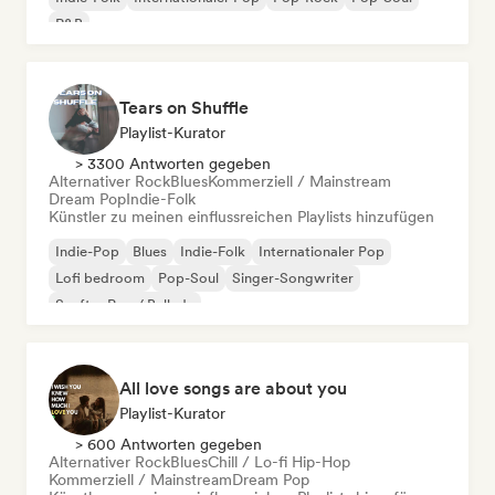
R&B
Tears on Shuffle
Playlist-Kurator
> 3300 Antworten gegeben
Alternativer Rock
Blues
Kommerziell / Mainstream
Dream Pop
Indie-Folk
Künstler zu meinen einflussreichen Playlists hinzufügen
Indie-Pop
Blues
Indie-Folk
Internationaler Pop
Lofi bedroom
Pop-Soul
Singer-Songwriter
Sanfter Pop / Ballade
All love songs are about you
Playlist-Kurator
> 600 Antworten gegeben
Alternativer Rock
Blues
Chill / Lo-fi Hip-Hop
Kommerziell / Mainstream
Dream Pop