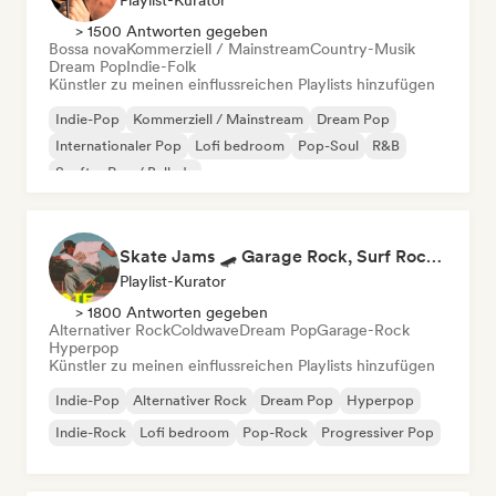
Playlist-Kurator
> 1500 Antworten gegeben
Bossa nova
Kommerziell / Mainstream
Country-Musik
Dream Pop
Indie-Folk
Künstler zu meinen einflussreichen Playlists hinzufügen
Indie-Pop
Kommerziell / Mainstream
Dream Pop
Internationaler Pop
Lofi bedroom
Pop-Soul
R&B
Sanfter Pop / Ballade
Skate Jams 🛹 Garage Rock, Surf Rock & Neo-Psych
Playlist-Kurator
> 1800 Antworten gegeben
Alternativer Rock
Coldwave
Dream Pop
Garage-Rock
Hyperpop
Künstler zu meinen einflussreichen Playlists hinzufügen
Indie-Pop
Alternativer Rock
Dream Pop
Hyperpop
Indie-Rock
Lofi bedroom
Pop-Rock
Progressiver Pop