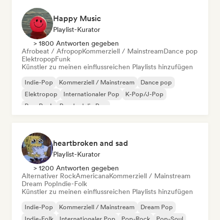
Happy Music
Playlist-Kurator
> 1800 Antworten gegeben
Afrobeat / Afropop
Kommerziell / Mainstream
Dance pop
Elektropop
Funk
Künstler zu meinen einflussreichen Playlists hinzufügen
Indie-Pop
Kommerziell / Mainstream
Dance pop
Elektropop
Internationaler Pop
K-Pop/J-Pop
Pop-Rock
Psychedelic Pop
heartbroken and sad
Playlist-Kurator
> 1200 Antworten gegeben
Alternativer Rock
Americana
Kommerziell / Mainstream
Dream Pop
Indie-Folk
Künstler zu meinen einflussreichen Playlists hinzufügen
Indie-Pop
Kommerziell / Mainstream
Dream Pop
Indie-Folk
Internationaler Pop
Pop-Rock
Pop-Soul