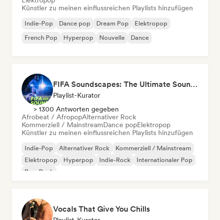
Elektropop
Künstler zu meinen einflussreichen Playlists hinzufügen
Indie-Pop
Dance pop
Dream Pop
Elektropop
French Pop
Hyperpop
Nouvelle
Dance
FIFA Soundscapes: The Ultimate Soundtrack ⚽️ Festival Indie, Electropop & Dance Anthems
Playlist-Kurator
> 1300 Antworten gegeben
Afrobeat / Afropop
Alternativer Rock
Kommerziell / Mainstream
Dance pop
Elektropop
Künstler zu meinen einflussreichen Playlists hinzufügen
Indie-Pop
Alternativer Rock
Kommerziell / Mainstream
Elektropop
Hyperpop
Indie-Rock
Internationaler Pop
Pop-Rock
Vocals That Give You Chills