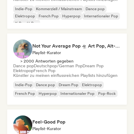
Indie-Pop
Kommerziell / Mainstream
Dance pop
Elektropop
French Pop
Hyperpop
Internationaler Pop
K-Pop/J-Pop
Not Your Average Pop 🛸 Art Pop, Alt-Pop & Indie Pop
Playlist-Kurator
> 2000 Antworten gegeben
Dance pop
Deutschpop/German Pop
Dream Pop
Elektropop
French Pop
Künstler zu meinen einflussreichen Playlists hinzufügen
Indie-Pop
Dance pop
Dream Pop
Elektropop
French Pop
Hyperpop
Internationaler Pop
Pop-Rock
Feel-Good Pop
Playlist-Kurator