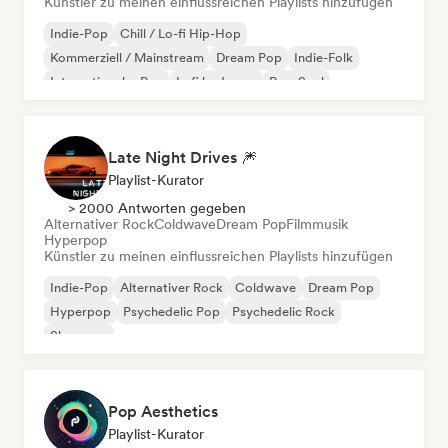
Künstler zu meinen einflussreichen Playlists hinzufügen
Indie-Pop
Chill / Lo-fi Hip-Hop
Kommerziell / Mainstream
Dream Pop
Indie-Folk
Internationaler Pop
Lofi bedroom
Pop-Soul
Late Night Drives 🎆
Playlist-Kurator
> 2000 Antworten gegeben
Alternativer Rock
Coldwave
Dream Pop
Filmmusik
Hyperpop
Künstler zu meinen einflussreichen Playlists hinzufügen
Indie-Pop
Alternativer Rock
Coldwave
Dream Pop
Hyperpop
Psychedelic Pop
Psychedelic Rock
Shoegaze
Pop Aesthetics
Playlist-Kurator