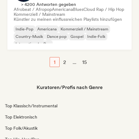
> 4200 Antworten gegeben
Afrobeat / Afropop
Americana
Blues
Cloud Rap / Hip Hop
Kommerziell / Mainstream
Künstler zu meinen einflussreichen Playlists hinzufügen
Indie-Pop
Americana
Kommerziell / Mainstream
Country-Musik
Dance pop
Gospel
Indie-Folk
Internationaler Pop
1
2
...
15
Kuratoren/Profis nach Genre
Top Klassisch/Instrumental
Top Elektronisch
Top Folk/Akustik