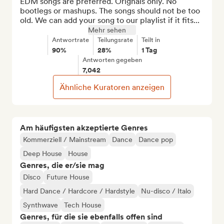
EDM songs are preferred. Orignals only. No 
bootlegs or mashups. The songs should not be too 
old. We can add your song to our playlist if it fits...
Mehr sehen
Antwortrate
Teilungsrate
Teilt in
90%
28%
1 Tag
Antworten gegeben
7,042
Ähnliche Kuratoren anzeigen
Am häufigsten akzeptierte Genres
Kommerziell / Mainstream
Dance
Dance pop
Deep House
House
Genres, die er/sie mag
Disco
Future House
Hard Dance / Hardcore / Hardstyle
Nu-disco / Italo
Synthwave
Tech House
Genres, für die sie ebenfalls offen sind