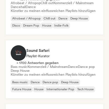
Afrobeat / Afropop
Chill out
Kommerziell / Mainstream
Dancehall
Dance
Künstler zu meinen einflussreichen Playlists hinzufügen
Afrobeat / Afropop
Chill out
Dance
Deep House
Disco
Dream Pop
House
Indie-Folk
Sound Safari
Playlist-Kurator
> 1700 Antworten gegeben
Bass music
Kommerziell / Mainstream
Dance
Dance pop
Deep House
Künstler zu meinen einflussreichen Playlists hinzufügen
Bass music
Dance
Dance pop
Deep House
Future House
House
Internationaler Pop
Tech House