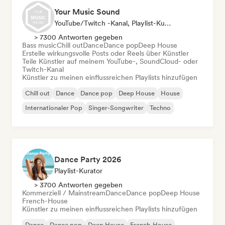
Your Music Sound
YouTube/Twitch -Kanal, Playlist-Kurator, Social Media Influencer
> 7300 Antworten gegeben
Bass music
Chill out
Dance
Dance pop
Deep House
Erstelle wirkungsvolle Posts oder Reels über Künstler
Teile Künstler auf meinem YouTube-, SoundCloud- oder
Twitch-Kanal
Künstler zu meinen einflussreichen Playlists hinzufügen
Chill out
Dance
Dance pop
Deep House
House
Internationaler Pop
Singer-Songwriter
Techno
Dance Party 2026
Playlist-Kurator
> 3700 Antworten gegeben
Kommerziell / Mainstream
Dance
Dance pop
Deep House
French-House
Künstler zu meinen einflussreichen Playlists hinzufügen
Dance
Dance pop
Deep House
French-House