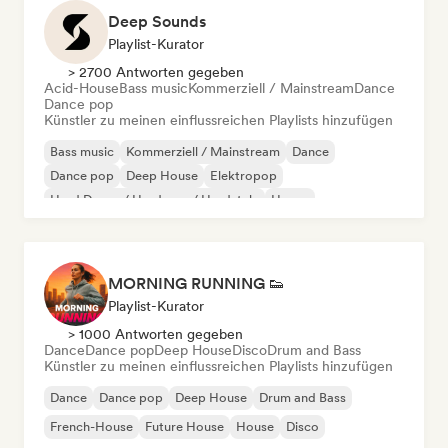
Deep Sounds
Playlist-Kurator
> 2700 Antworten gegeben
Acid-House
Bass music
Kommerziell / Mainstream
Dance
Dance pop
Künstler zu meinen einflussreichen Playlists hinzufügen
Bass music
Kommerziell / Mainstream
Dance
Dance pop
Deep House
Elektropop
Hard Dance / Hardcore / Hardstyle
House
MORNING RUNNING 👟
Playlist-Kurator
> 1000 Antworten gegeben
Dance
Dance pop
Deep House
Disco
Drum and Bass
Künstler zu meinen einflussreichen Playlists hinzufügen
Dance
Dance pop
Deep House
Drum and Bass
French-House
Future House
House
Disco