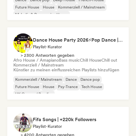
Future House
House
Kommerziell / Mainstream
Melodic & Progressive House
Dance House Party 2026⚡️Pop Dance | EDM | Pop EDM | Dance | Electro House | Tech House | Eurodance
Playlist-Kurator
> 2300 Antworten gegeben
Afro House / Amapiano
Bass music
Chill House
Chill out
Kommerziell / Mainstream
Künstler zu meinen einflussreichen Playlists hinzufügen
Kommerziell / Mainstream
Dance
Dance pop
Future House
House
Psy-Trance
Tech House
UK Garage / Bassline
Fifa Songs | +220k Followers
Playlist-Kurator
> 4200 Antworten gegeben