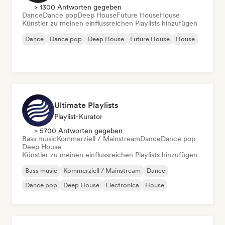
> 1300 Antworten gegeben
Dance
Dance pop
Deep House
Future House
House
Künstler zu meinen einflussreichen Playlists hinzufügen
Dance
Dance pop
Deep House
Future House
House
Ultimate Playlists
Playlist-Kurator
> 5700 Antworten gegeben
Bass music
Kommerziell / Mainstream
Dance
Dance pop
Deep House
Künstler zu meinen einflussreichen Playlists hinzufügen
Bass music
Kommerziell / Mainstream
Dance
Dance pop
Deep House
Electronica
House