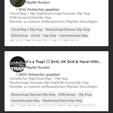
Playlist-Kurator
> 1200 Antworten gegeben
Cloud Rap / Hip Hop
Deutschrap/German Hip-Hop
Drill/Jersey
Grime
Hip-Hop
Künstler zu meinen einflussreichen Playlists hinzufügen
Cloud Rap / Hip Hop
Deutschrap/German Hip-Hop
Drill/Jersey
Grime
Hip-Hop
Internationaler Rap
Nederhop/Dutch Hip-Hop
Rap auf Englisch
It's a Trap! 💥 Drill, UK Drill & Hard-Hitting Trap
Playlist-Kurator
> 2600 Antworten gegeben
Christlicher Rap
Cloud Rap / Hip Hop
Deutschrap/German Hip-Hop
Drill/Jersey
Hip-Hop
Künstler zu meinen einflussreichen Playlists hinzufügen
Deutschrap/German Hip-Hop
Drill/Jersey
Hip-Hop
Internationaler Rap
Nederhop/Dutch Hip-Hop
Rap auf Englisch
Französischer Rap
Rap/Trap Italiano