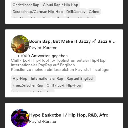
Christlicher Rap
Cloud Rap / Hip Hop
Deutschrap/German Hip-Hop
Drill/Jersey
Grime
Hip-Hop
Internationaler Rap
Rap auf Englisch
Boom Bap, But Make It Jazzy 🎷 Jazz Rap, Underground & Conscious Hip-Hop
Playlist-Kurator
> 1000 Antworten gegeben
Chill / Lo-fi Hip-Hop
Hip-Hop
Instrumentaler Hip-Hop
Internationaler Rap
Rap auf Englisch
Künstler zu meinen einflussreichen Playlists hinzufügen
Hip-Hop
Internationaler Rap
Rap auf Englisch
Französischer Rap
Chill / Lo-fi Hip-Hop
Instrumentaler Hip-Hop
Hype Basketball / Hip Hop, R&B, Afro
Playlist-Kurator