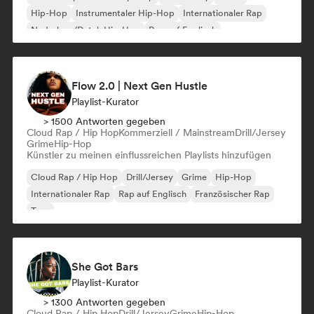
Hip-Hop
Instrumentaler Hip-Hop
Internationaler Rap
Nederhop/Dutch Hip-Hop
Rap auf Englisch
Flow 2.0 | Next Gen Hustle
Playlist-Kurator
> 1500 Antworten gegeben
Cloud Rap / Hip Hop
Kommerziell / Mainstream
Drill/Jersey
Grime
Hip-Hop
Künstler zu meinen einflussreichen Playlists hinzufügen
Cloud Rap / Hip Hop
Drill/Jersey
Grime
Hip-Hop
Internationaler Rap
Rap auf Englisch
Französischer Rap
Trap
She Got Bars
Playlist-Kurator
> 1300 Antworten gegeben
Cloud Rap / Hip Hop
Drill/Jersey
Grime
Hip-Hop