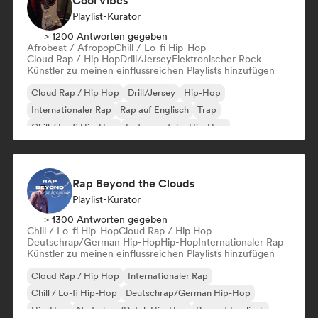
Cool Vibes
Playlist-Kurator
> 1200 Antworten gegeben
Afrobeat / Afropop
Chill / Lo-fi Hip-Hop
Cloud Rap / Hip Hop
Drill/Jersey
Elektronischer Rock
Künstler zu meinen einflussreichen Playlists hinzufügen
Cloud Rap / Hip Hop
Drill/Jersey
Hip-Hop
Internationaler Rap
Rap auf Englisch
Trap
Chill / Lo-fi Hip-Hop
Instrumentaler Hip-Hop
Rap Beyond the Clouds
Playlist-Kurator
> 1300 Antworten gegeben
Chill / Lo-fi Hip-Hop
Cloud Rap / Hip Hop
Deutschrap/German Hip-Hop
Hip-Hop
Internationaler Rap
Künstler zu meinen einflussreichen Playlists hinzufügen
Cloud Rap / Hip Hop
Internationaler Rap
Chill / Lo-fi Hip-Hop
Deutschrap/German Hip-Hop
Hip-Hop
Nederhop/Dutch Hip-Hop
Rap auf Englisch