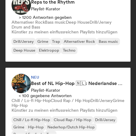
Reps to the Rhythm
Playlist-Kurator
> 1200 Antworten gegeben
Alternativer Rock
Bass music
Deep House
Drill/Jersey
Drum and Bass
Künstler zu meinen einflussreichen Playlists hinzufügen
Drill/Jersey
Grime
Trap
Alternativer Rock
Bass music
Deep House
Elektropop
Techno
NEU
Best of NL Hip-Hop 🇳🇱: Nederlandse Rap & Dutch Hip-Hop Hits
Playlist-Kurator
< 100 gegebene Antworten
Chill / Lo-fi Hip-Hop
Cloud Rap / Hip Hop
Drill/Jersey
Grime
Hip-Hop
Künstler zu meinen einflussreichen Playlists hinzufügen
Chill / Lo-fi Hip-Hop
Cloud Rap / Hip Hop
Drill/Jersey
Grime
Hip-Hop
Nederhop/Dutch Hip-Hop
Rap auf Englisch
Trap