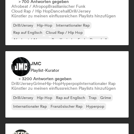
> 700 Antworten gegeben
Afrobeat / Afropop
Brasilianischer Funk
Cloud Rap / Hip Hop
Dancehall
Drill/Jersey
Künstler zu meinen einflussreichen Playlists hinzufügen
Drill/Jersey
Hip-Hop
Internationaler Rap
Rap auf Englisch
Cloud Rap / Hip Hop
Afrobeat / Afropop
Brasilianischer Funk
Dancehall
JMC
Playlist-Kurator
> 3200 Antworten gegeben
Drill/Jersey
Grime
Hip-Hop
Hyperpop
Internationaler Rap
Künstler zu meinen einflussreichen Playlists hinzufügen
Drill/Jersey
Hip-Hop
Rap auf Englisch
Trap
Grime
Internationaler Rap
Französischer Rap
Hyperpop