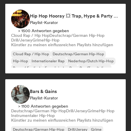
Hip Hop Hooray 💥 Trap, Hype & Party Rap Bangers
Playlist-Kurator
> 1500 Antworten gegeben
Cloud Rap / Hip Hop
Deutschrap/German Hip-Hop
Drill/Jersey
Grime
Hip-Hop
Künstler zu meinen einflussreichen Playlists hinzufügen
Cloud Rap / Hip Hop
Deutschrap/German Hip-Hop
Hip-Hop
Internationaler Rap
Nederhop/Dutch Hip-Hop
Rap auf Englisch
Französischer Rap
Rap/Trap Italiano
Bars & Gains
Playlist-Kurator
> 1100 Antworten gegeben
Deutschrap/German Hip-Hop
Drill/Jersey
Grime
Hip-Hop
Instrumentaler Hip-Hop
Künstler zu meinen einflussreichen Playlists hinzufügen
Deutschrap/German Hip-Hop
Drill/Jersey
Grime