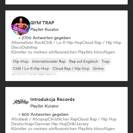
Französischer Rap
GYM TRAP
Playlist-Kurator
> 2700 Antworten gegeben
Alternativer Rock
Chill / Lo-fi Hip-Hop
Cloud Rap / Hip Hop
Disco
Dubstep
Künstler zu meinen einflussreichen Playlists hinzufügen
Hip-Hop
Internationaler Rap
Rap auf Englisch
Trap
Chill / Lo-fi Hip-Hop
Cloud Rap / Hip Hop
Grime
Instrumentaler Hip-Hop
Introdukcja Records
Playlist-Kurator
> 600 Antworten gegeben
Afrobeat / Afropop
Christlicher Rap
Cloud Rap / Hip Hop
Deutschrap/German Hip-Hop
Drill/Jersey
Künstler zu meinen einflussreichen Playlists hinzufügen