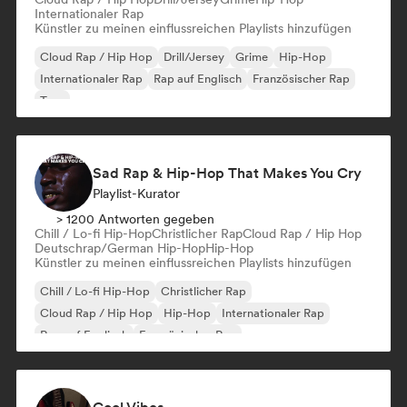
Internationaler Rap
Künstler zu meinen einflussreichen Playlists hinzufügen
Cloud Rap / Hip Hop
Drill/Jersey
Grime
Hip-Hop
Internationaler Rap
Rap auf Englisch
Französischer Rap
Trap
Sad Rap & Hip-Hop That Makes You Cry
Playlist-Kurator
> 1200 Antworten gegeben
Chill / Lo-fi Hip-Hop
Christlicher Rap
Cloud Rap / Hip Hop
Deutschrap/German Hip-Hop
Hip-Hop
Künstler zu meinen einflussreichen Playlists hinzufügen
Chill / Lo-fi Hip-Hop
Christlicher Rap
Cloud Rap / Hip Hop
Hip-Hop
Internationaler Rap
Rap auf Englisch
Französischer Rap
Deutschrap/German Hip-Hop