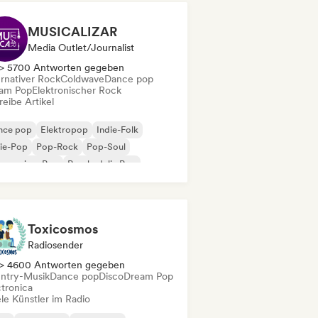
MUSICALIZAR
Media Outlet/Journalist
> 5700 Antworten gegeben
ernativer Rock
Coldwave
Dance pop
am Pop
Elektronischer Rock
eibe Artikel
nce pop
Elektropop
Indie-Folk
ie-Pop
Pop-Rock
Pop-Soul
gressiver Pop
Psychedelic Pop
Toxicosmos
Radiosender
> 4600 Antworten gegeben
ntry-Musik
Dance pop
Disco
Dream Pop
ctronica
le Künstler im Radio