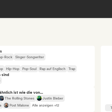
s
op-Rock
Singer-Songwriter
op
Hip-Hop
Pop-Soul
Rap auf Englisch
Trap
n sind
p
nlich ist wie die von...
The Rolling Stones
Justin Bieber
a
Post Malone
Alle anzeigen +12