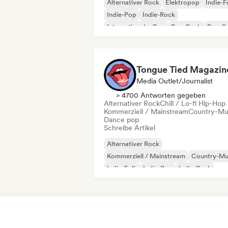
Alternativer Rock
Elektropop
Indie-F
Indie-Pop
Indie-Rock
Internationaler Pop
Pop-Rock
Pop-S
Tongue Tied Magazin
Media Outlet/Journalist
> 4700 Antworten gegeben
Alternativer Rock
Chill / Lo-fi Hip-Hop
Kommerziell / Mainstream
Country-Mu
Dance pop
Schreibe Artikel
Alternativer Rock
Kommerziell / Mainstream
Country-Mu
Indie-Folk
Indie-Pop
Indie-Rock
Pop-Rock
Singer-Songwriter