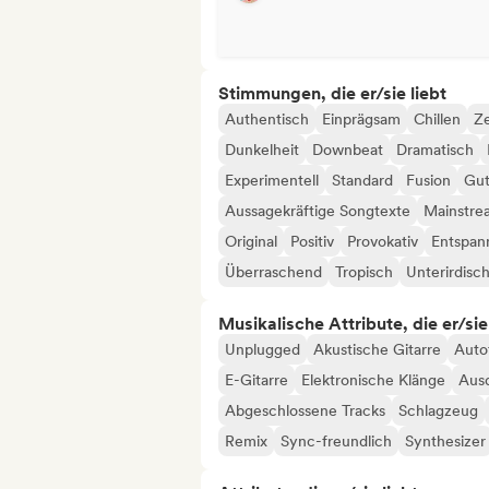
Stimmungen, die er/sie liebt
Authentisch
Einprägsam
Chillen
Ze
Dunkelheit
Downbeat
Dramatisch
Experimentell
Standard
Fusion
Gut
Aussagekräftige Songtexte
Mainstre
Original
Positiv
Provokativ
Entspan
Überraschend
Tropisch
Unterirdisc
Musikalische Attribute, die er/sie
Unplugged
Akustische Gitarre
Auto
E-Gitarre
Elektronische Klänge
Ausd
Abgeschlossene Tracks
Schlagzeug
Remix
Sync-freundlich
Synthesizer