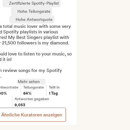
Zertifizierte Spotify-Playlist
Hohe Teilungsrate
Hohe Antwortquote
a total music lover with some very 
 Spotify playlists in various 
es! My Best Singers playlist with 
 21,500 followers is my diamond.

uld love to listen to your music, so 
it in!

n review songs for my Spotify 
.
Mehr sehen
ntwortrate
Teilungsrate
Teilt in
00%
64%
1 Tag
Antworten gegeben
9,053
Ähnliche Kuratoren anzeigen