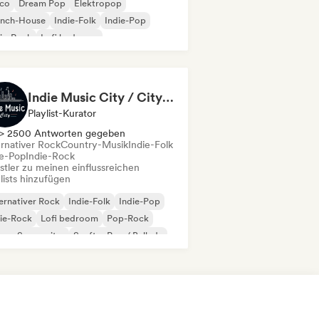
sco
Dream Pop
Elektropop
ench-House
Indie-Folk
Indie-Pop
ie-Rock
Lofi bedroom
Indie Music City / City of Melodies
Playlist-Kurator
> 2500 Antworten gegeben
ernativer Rock
Country-Musik
Indie-Folk
ie-Pop
Indie-Rock
stler zu meinen einflussreichen
lists hinzufügen
ernativer Rock
Indie-Folk
Indie-Pop
ie-Rock
Lofi bedroom
Pop-Rock
nger-Songwriter
Sanfter Pop / Ballade