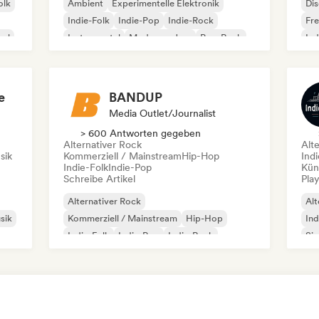
olk
Ambient
Experimentelle Elektronik
Di
Indie-Folk
Indie-Pop
Indie-Rock
Fr
oul
Instrumental
Moderner Jazz
Pop-Rock
Ind
e
BANDUP
Media Outlet/Journalist
> 600 Antworten gegeben
Alternativer Rock
Alt
sik
Kommerziell / Mainstream
Hip-Hop
Ind
Indie-Folk
Indie-Pop
Kün
Schreibe Artikel
Play
Alternativer Rock
Alt
sik
Kommerziell / Mainstream
Hip-Hop
Ind
Indie-Folk
Indie-Pop
Indie-Rock
Si
Melodic Metal
Pop-Rock