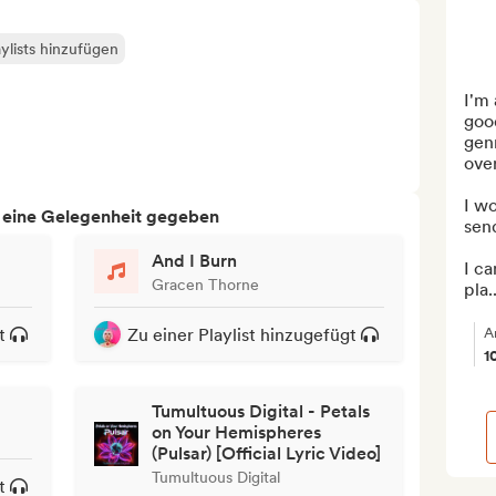
ylists hinzufügen
I'm 
good
genr
over
I wo
h eine Gelegenheit gegeben
send 
And I Burn
I ca
Gracen Thorne
pla..
t
Zu einer Playlist hinzugefügt
A
1
Tumultuous Digital - Petals
on Your Hemispheres
(Pulsar) [Official Lyric Video]
Tumultuous Digital
t