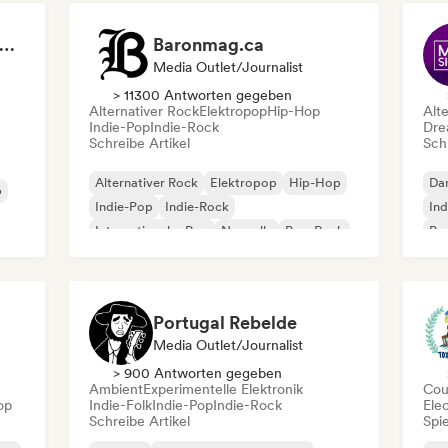
🆁🅺🅲 - Radio Kaos Caribou
Baronmag.ca
Media Outlet/Journalist
> 11300 Antworten gegeben
Alternativer Rock
Elektropop
Hip-Hop
Alt
Indie-Pop
Indie-Rock
Dre
Schreibe Artikel
Schr
Alternativer Rock
Elektropop
Hip-Hop
Da
p
Indie-Pop
Indie-Rock
Ind
Internationaler Pop
Nouvelle
Pop-Rock
Pro
Portugal Rebelde
Media Outlet/Journalist
> 900 Antworten gegeben
Ambient
Experimentelle Elektronik
Cou
op
Indie-Folk
Indie-Pop
Indie-Rock
Ele
Schreibe Artikel
Spie