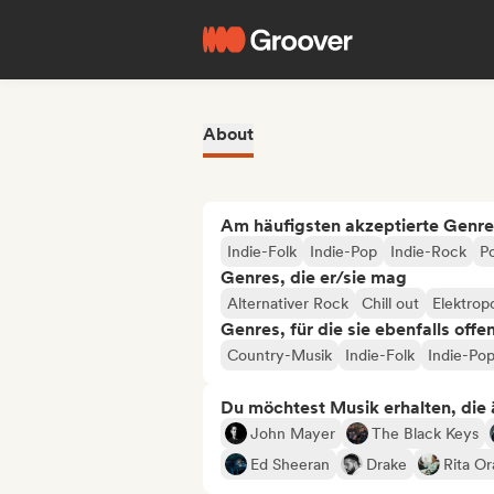
About
Am häufigsten akzeptierte Genre
Indie-Folk
Indie-Pop
Indie-Rock
P
Genres, die er/sie mag
Alternativer Rock
Chill out
Elektrop
Genres, für die sie ebenfalls offe
Country-Musik
Indie-Folk
Indie-Po
Du möchtest Musik erhalten, die äh
John Mayer
The Black Keys
Ed Sheeran
Drake
Rita Or