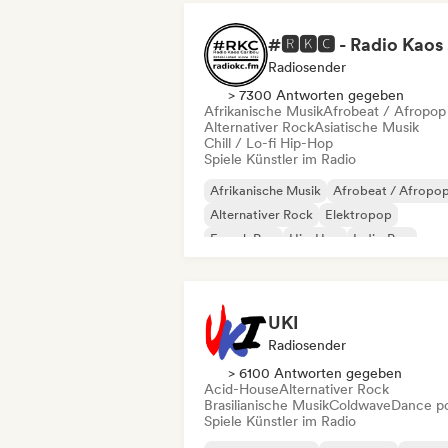
#
Radiosender
> 7300 Antworten gegeben
Afrikanische Musik
Afrobeat / Afropop
Alternativer Rock
Asiatische Musik
Chill / Lo-fi Hip-Hop
Spiele Künstler im Radio
Afrikanische Musik
Afrobeat / Afropo
Alternativer Rock
Elektropop
French Pop
Hip-Hop
Indie-Pop
Internationaler Pop
UKI
Radiosender
> 6100 Antworten gegeben
Acid-House
Alternativer Rock
Brasilianische Musik
Coldwave
Dance p
Spiele Künstler im Radio