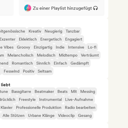
Zu einer Playlist hinzugefügt
itgenössische
Kreativ
Neugierig
Tanzbar
Exzenter
Eklektisch
Energetisch
Engagiert
e Vibes
Groovy
Einzigartig
Indie
Intensive
Lo-fi
am
Melancholisch
Melodisch
Midtempo
Verträumt
nend
Romantisch
Sinnlich
Einfach
Gedämpft
h
Fesselnd
Positiv
Seltsam
 liebt
tune
Bassgitarre
Beatmaker
Beats
Mit
Messing
rücklich
Freestyle
Instrumental
Live-Aufnahme
Klavier
Professionelle Produktion
Radio bearbeiten
Alle Stützen
Urbane Klänge
Videoclip
Gesang