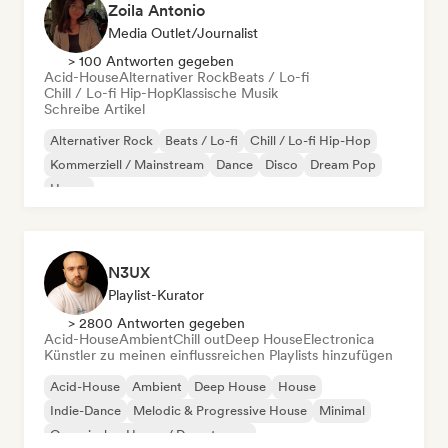
Zoila Antonio
Media Outlet/Journalist
> 100 Antworten gegeben
Acid-House
Alternativer Rock
Beats / Lo-fi
Chill / Lo-fi Hip-Hop
Klassische Musik
Schreibe Artikel
Alternativer Rock
Beats / Lo-fi
Chill / Lo-fi Hip-Hop
Kommerziell / Mainstream
Dance
Disco
Dream Pop
House
N3UX
Playlist-Kurator
> 2800 Antworten gegeben
Acid-House
Ambient
Chill out
Deep House
Electronica
Künstler zu meinen einflussreichen Playlists hinzufügen
Acid-House
Ambient
Deep House
House
Indie-Dance
Melodic & Progressive House
Minimal
Organischer House / Downtempo