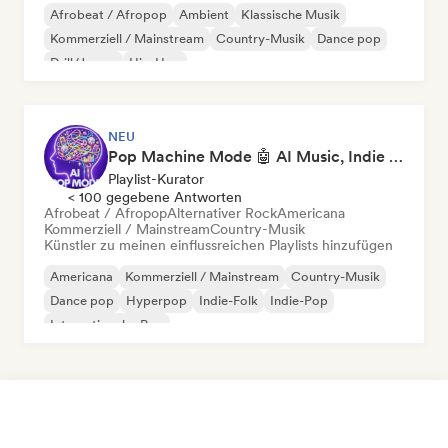
Afrobeat / Afropop
Ambient
Klassische Musik
Kommerziell / Mainstream
Country-Musik
Dance pop
Drill/Jersey
Hip-Hop
NEU
Pop Machine Mode 🤖 AI Music, Indie Pop & Dream Pop
Playlist-Kurator
< 100 gegebene Antworten
Afrobeat / Afropop
Alternativer Rock
Americana
Kommerziell / Mainstream
Country-Musik
Künstler zu meinen einflussreichen Playlists hinzufügen
Americana
Kommerziell / Mainstream
Country-Musik
Dance pop
Hyperpop
Indie-Folk
Indie-Pop
Internationaler Pop