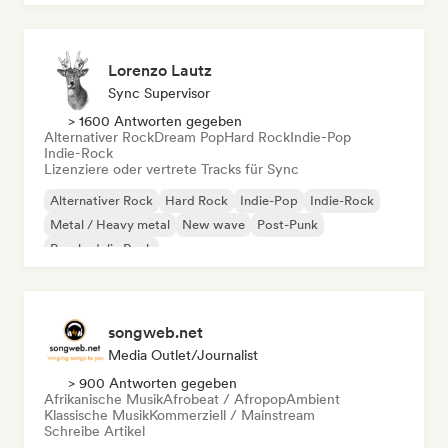
Lorenzo Lautz
Sync Supervisor
> 1600 Antworten gegeben
Alternativer Rock
Dream Pop
Hard Rock
Indie-Pop
Indie-Rock
Lizenziere oder vertrete Tracks für Sync
Alternativer Rock
Hard Rock
Indie-Pop
Indie-Rock
Metal / Heavy metal
New wave
Post-Punk
Psychedelic Rock
songweb.net
Media Outlet/Journalist
> 900 Antworten gegeben
Afrikanische Musik
Afrobeat / Afropop
Ambient
Klassische Musik
Kommerziell / Mainstream
Schreibe Artikel