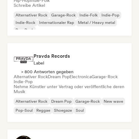
Hip-Hop
Indie-Folk
Schreibe Artikel
Alternativer Rock
Garage-Rock
Indie-Folk
Indie-Pop
Indie-Rock
Internationaler Rap
Metal / Heavy metal
Pop-Rock
Pravda Records
Label
> 800 Antworten gegeben
Alternativer Rock
Dream Pop
Electronica
Garage-Rock
Indie-Pop
Nehme Künstler unter Vertrag oder veröffentliche deren
Musik
Alternativer Rock
Dream Pop
Garage-Rock
New wave
Pop-Soul
Reggae
Shoegaze
Soul