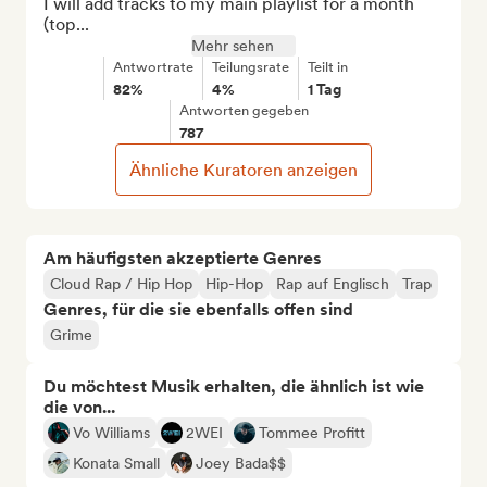
I will add tracks to my main playlist for a month 
(top...
Mehr sehen
Antwortrate
Teilungsrate
Teilt in
82%
4%
1 Tag
Antworten gegeben
787
Ähnliche Kuratoren anzeigen
Am häufigsten akzeptierte Genres
Cloud Rap / Hip Hop
Hip-Hop
Rap auf Englisch
Trap
Genres, für die sie ebenfalls offen sind
Grime
Du möchtest Musik erhalten, die ähnlich ist wie
die von...
Vo Williams
2WEI
Tommee Profitt
Konata Small
Joey Bada$$