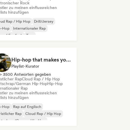
ktronischer Rock
stler zu meinen einflussreichen
lists hinzufügen
oud Rap / Hip Hop
Drill/Jersey
p-Hop
Internationaler Rap
 auf Englisch
Trap
ll / Lo-fi Hip-Hop
trumentaler Hip-Hop
Hip-hop that makes you nod in silence
Playlist-Kurator
> 3500 Antworten gegeben
stlicher Rap
Cloud Rap / Hip Hop
tschrap/German Hip-Hop
Hip-Hop
rnationaler Rap
stler zu meinen einflussreichen
lists hinzufügen
p-Hop
Rap auf Englisch
istlicher Rap
Cloud Rap / Hip Hop
utschrap/German Hip-Hop
ernationaler Rap