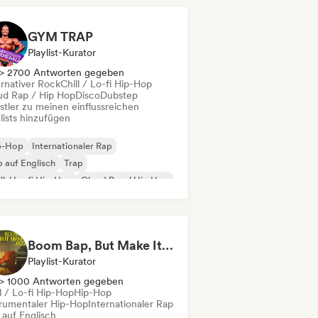
derhop/Dutch Hip-Hop
nzösischer Rap
GYM TRAP
Playlist-Kurator
> 2700 Antworten gegeben
ernativer Rock
Chill / Lo-fi Hip-Hop
ud Rap / Hip Hop
Disco
Dubstep
stler zu meinen einflussreichen
lists hinzufügen
p-Hop
Internationaler Rap
 auf Englisch
Trap
ll / Lo-fi Hip-Hop
Cloud Rap / Hip Hop
ime
Instrumentaler Hip-Hop
Boom Bap, But Make It Jazzy 🎷 Jazz Rap, Underground & Conscious Hip-Hop
Playlist-Kurator
> 1000 Antworten gegeben
l / Lo-fi Hip-Hop
Hip-Hop
trumentaler Hip-Hop
Internationaler Rap
 auf Englisch