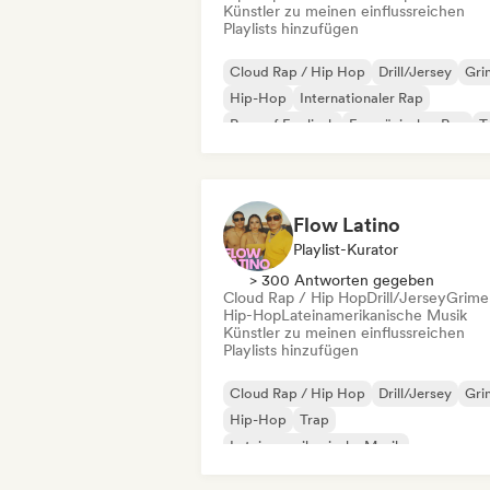
Künstler zu meinen einflussreichen
Playlists hinzufügen
Cloud Rap / Hip Hop
Drill/Jersey
Gri
Hip-Hop
Internationaler Rap
Rap auf Englisch
Französischer Rap
T
Flow Latino
Playlist-Kurator
> 300 Antworten gegeben
Cloud Rap / Hip Hop
Drill/Jersey
Grime
Hip-Hop
Lateinamerikanische Musik
Künstler zu meinen einflussreichen
Playlists hinzufügen
Cloud Rap / Hip Hop
Drill/Jersey
Gri
Hip-Hop
Trap
Lateinamerikanische Musik