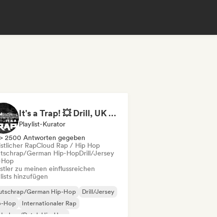
It's a Trap! 💥 Drill, UK Drill & Hard-Hitting Trap
Playlist-Kurator
> 2500 Antworten gegeben
stlicher Rap
Cloud Rap / Hip Hop
tschrap/German Hip-Hop
Drill/Jersey
-Hop
stler zu meinen einflussreichen
lists hinzufügen
utschrap/German Hip-Hop
Drill/Jersey
p-Hop
Internationaler Rap
derhop/Dutch Hip-Hop