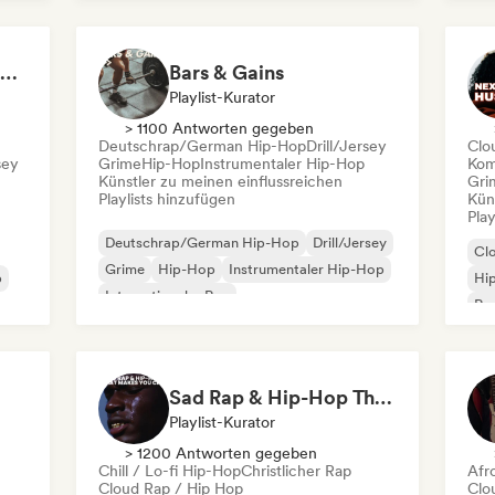
Nederhop/Dutch Hip-Hop
Rap
Rap auf Englisch
Rap
Hip Hop Hooray 💥 Trap, Hype & Party Rap Bangers
Bars & Gains
Playlist-Kurator
> 1100 Antworten gegeben
Deutschrap/German Hip-Hop
Drill/Jersey
Clo
sey
Grime
Hip-Hop
Instrumentaler Hip-Hop
Kom
Künstler zu meinen einflussreichen
Gri
Playlists hinzufügen
Kün
Play
Deutschrap/German Hip-Hop
Drill/Jersey
Cl
Grime
Hip-Hop
Instrumentaler Hip-Hop
p
Hi
Internationaler Rap
Rap
Nederhop/Dutch Hip-Hop
Rap auf Englisch
Sad Rap & Hip-Hop That Makes You Cry
Playlist-Kurator
> 1200 Antworten gegeben
Chill / Lo-fi Hip-Hop
Christlicher Rap
Afr
Cloud Rap / Hip Hop
Clo