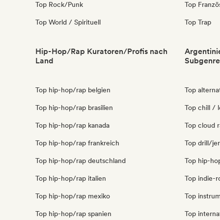
Top Rock/Punk
Top Franzö
Top World / Spirituell
Top Trap
Hip-Hop/Rap Kuratoren/Profis nach
Argentini
Land
Subgenre
Top hip-hop/rap belgien
Top alterna
Top hip-hop/rap brasilien
Top chill / 
Top hip-hop/rap kanada
Top cloud r
Top hip-hop/rap frankreich
Top drill/j
Top hip-hop/rap deutschland
Top hip-ho
Top hip-hop/rap italien
Top indie-r
Top hip-hop/rap mexiko
Top instrum
Top hip-hop/rap spanien
Top interna