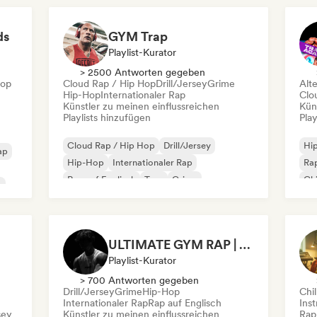
Ne
Fra
ds
GYM Trap
Playlist-Kurator
> 2500 Antworten gegeben
Hop
Cloud Rap / Hip Hop
Drill/Jersey
Grime
Alt
Hip-Hop
Internationaler Rap
Clo
Künstler zu meinen einflussreichen
Kün
Playlists hinzufügen
Play
Cloud Rap / Hip Hop
Drill/Jersey
Hi
ap
Hip-Hop
Internationaler Rap
Rap
Rap auf Englisch
Trap
Grime
Chi
p
Französischer Rap
Gr
ULTIMATE GYM RAP | WORKOUT PLAYLIST 2026 🔥
Playlist-Kurator
> 700 Antworten gegeben
Drill/Jersey
Grime
Hip-Hop
Chil
Internationaler Rap
Rap auf Englisch
Ins
sey
Künstler zu meinen einflussreichen
Rap