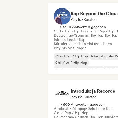
Rap Beyond the Clou
Playlist-Kurator
> 1300 Antworten gegeben
Chill / Lo-fi Hip-Hop
Cloud Rap / Hip 
Deutschrap/German Hip-Hop
Hip-Hop
Internationaler Rap
Künstler zu meinen einflussreichen
Playlists hinzufügen
Cloud Rap / Hip Hop
Internationaler R
Chill / Lo-fi Hip-Hop
Deutschrap/German Hip-Hop
Hip-Ho
Nederhop/Dutch Hip-Hop
Rap auf Englisch
Französischer Rap
Introdukcja Records
Playlist-Kurator
> 600 Antworten gegeben
Afrobeat / Afropop
Christlicher Rap
Cloud Rap / Hip Hop
Deutschrap/German Hip-Hop
Drill/Jer