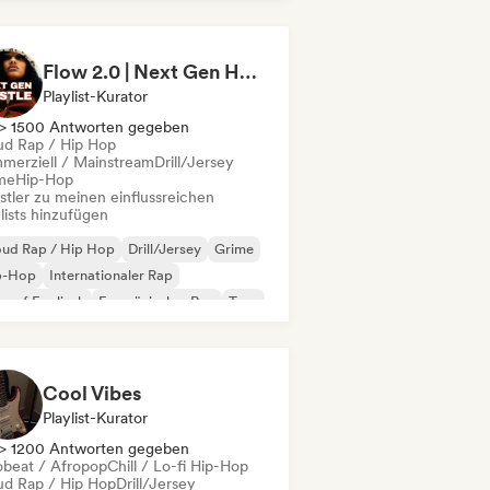
 auf Englisch
Französischer Rap
/Trap Italiano
Flow 2.0 | Next Gen Hustle
Playlist-Kurator
> 1500 Antworten gegeben
ud Rap / Hip Hop
merziell / Mainstream
Drill/Jersey
me
Hip-Hop
stler zu meinen einflussreichen
lists hinzufügen
oud Rap / Hip Hop
Drill/Jersey
Grime
p-Hop
Internationaler Rap
 auf Englisch
Französischer Rap
Trap
Cool Vibes
Playlist-Kurator
> 1200 Antworten gegeben
obeat / Afropop
Chill / Lo-fi Hip-Hop
ud Rap / Hip Hop
Drill/Jersey