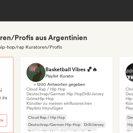
ren/Profis aus Argentinien
hip-hop/rap Kuratoren/Profis
Basketball Vibes 🏀🔥
Playlist-Kurator
> 1200 Antworten gegeben
Cloud Rap / Hip Hop
Chri
i
Deutschrap/German Hip-Hop
Drill/Jersey
Deu
k zu
Grime
Hip-Hop
Hip
Künstler zu meinen einflussreichen
Kün
Playlists hinzufügen
Play
Cloud Rap / Hip Hop
De
zu
Deutschrap/German Hip-Hop
Drill/Jersey
Hi
Grime
Hip-Hop
Internationaler Rap
Ne