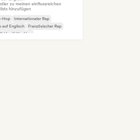
stler zu meinen einflussreichen
lists hinzufügen
p-Hop
Internationaler Rap
 auf Englisch
Französischer Rap
ll / Lo-fi Hip-Hop
trumentaler Hip-Hop