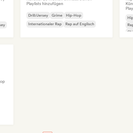
Playlists hinzufügen
Kün
Play
Drill/Jersey
Grime
Hip-Hop
Hi
Internationaler Rap
Rap auf Englisch
rsey
Rap
Chi
Ins
Hop