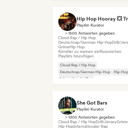
Playlist-Kurator
> 1500 Antworten gegeben
Cloud Rap / Hip Hop
Deutschrap/German Hip-Hop
Drill/Jer
Grime
Hip-Hop
Künstler zu meinen einflussreichen
Playlists hinzufügen
Cloud Rap / Hip Hop
Deutschrap/German Hip-Hop
Hip-Ho
Internationaler Rap
Nederhop/Dutch Hip-Hop
Rap auf Englisch
Französischer Rap
Rap/Trap Italiano
She Got Bars
Playlist-Kurator
> 1300 Antworten gegeben
Cloud Rap / Hip Hop
Drill/Jersey
Grime
Hip-Hop
Internationaler Rap