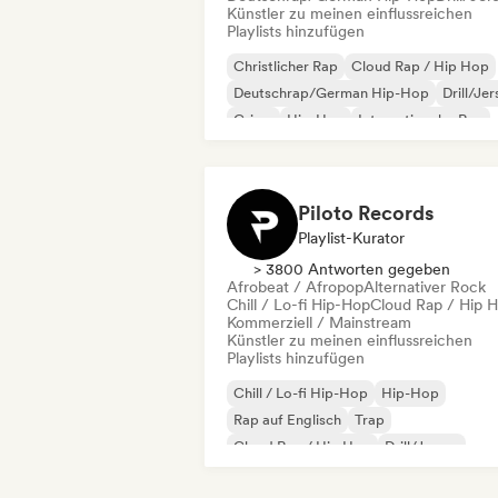
Künstler zu meinen einflussreichen
Playlists hinzufügen
Christlicher Rap
Cloud Rap / Hip Hop
Deutschrap/German Hip-Hop
Drill/Je
Grime
Hip-Hop
Internationaler Rap
Rap auf Englisch
Piloto Records
Playlist-Kurator
> 3800 Antworten gegeben
Afrobeat / Afropop
Alternativer Rock
Chill / Lo-fi Hip-Hop
Cloud Rap / Hip 
Kommerziell / Mainstream
Künstler zu meinen einflussreichen
Playlists hinzufügen
Chill / Lo-fi Hip-Hop
Hip-Hop
Rap auf Englisch
Trap
Cloud Rap / Hip Hop
Drill/Jersey
Afrobeat / Afropop