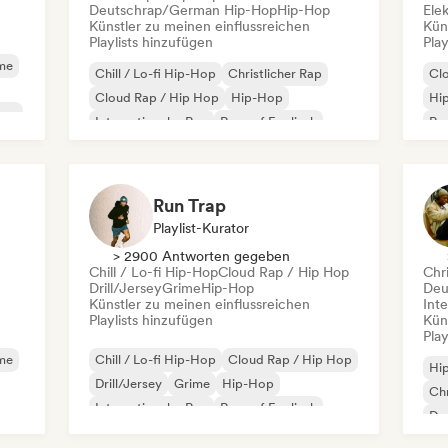
Deutschrap/German Hip-Hop
Hip-Hop
Ele
Künstler zu meinen einflussreichen
Kün
Playlists hinzufügen
Play
me
Chill / Lo-fi Hip-Hop
Christlicher Rap
Cl
Cloud Rap / Hip Hop
Hip-Hop
Hi
rap
Internationaler Rap
Rap auf Englisch
Rap
Französischer Rap
Chi
Deutschrap/German Hip-Hop
Ins
Run Trap
Playlist-Kurator
> 2900 Antworten gegeben
Chill / Lo-fi Hip-Hop
Cloud Rap / Hip Hop
Chri
Drill/Jersey
Grime
Hip-Hop
Deu
Künstler zu meinen einflussreichen
Inte
Playlists hinzufügen
Kün
Play
me
Chill / Lo-fi Hip-Hop
Cloud Rap / Hip Hop
Hi
Drill/Jersey
Grime
Hip-Hop
Chr
Internationaler Rap
Rap auf Englisch
De
Trap
Int