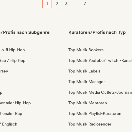
1
2
3
...
7
/Profis nach Subgenre
Kuratoren/Profis nach Typ
 Lo-fi Hip-Hop
Top Musik Bookers
Rap / Hip Hop
Top Musik YouTube/Twitch -Kanäl
ersey
Top Musik Labels
Top Musik Manager
op
Top Musik Media Outlets/Journali
mentaler Hip-Hop
Top Musik Mentoren
tionaler Rap
Top Musik Playlist-Kuratoren
f Englisch
Top Musik Radiosender