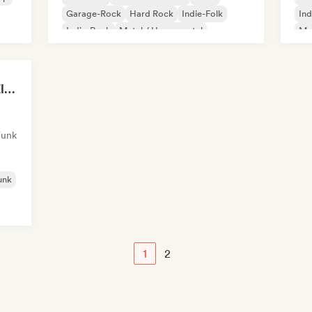
Garage-Rock
Hard Rock
Indie-Folk
Ind
Indie-Rock
Metal / Heavy metal
Met
Juanjo Montesano / El Reverendo
Funk
unk
1
2