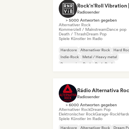
Radiosender
> 5000 Antworten gegeben
Alternativer Rock
Kommerziell / Mainstream
Dance pop
Death / Thrash
Dream Pop
Spiele Künstler im Radio
Hardcore
Alternativer Rock
Hard Ro
Indie-Rock
Metal / Heavy metal
Progressiver Rock
Punk-Rock
Rock & Roll / Klassischer Rock
Rádio Alternativa Ro
Radiosender
> 6000 Antworten gegeben
Alternativer Rock
Dream Pop
Elektronischer Rock
Garage-Rock
Hard
Spiele Künstler im Radio
Hardcore
Alternativer Rock
Dream P