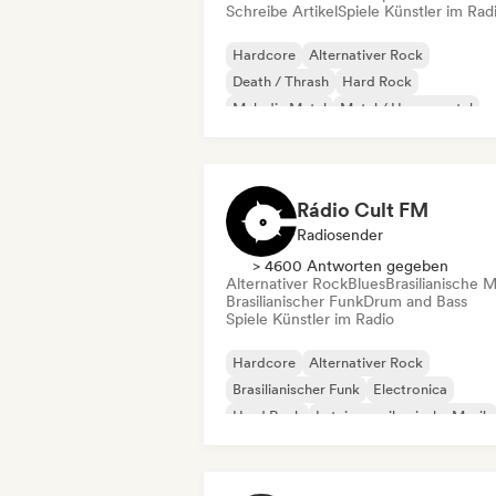
Schreibe Artikel
Spiele Künstler im Rad
Hardcore
Alternativer Rock
Death / Thrash
Hard Rock
Melodic Metal
Metal / Heavy metal
Noise
Progressiver Rock
Rádio Cult FM
Radiosender
> 4600 Antworten gegeben
Alternativer Rock
Blues
Brasilianische M
Brasilianischer Funk
Drum and Bass
Spiele Künstler im Radio
Hardcore
Alternativer Rock
Brasilianischer Funk
Electronica
Hard Rock
Lateinamerikanische Musik
Metal / Heavy metal
Post-Punk