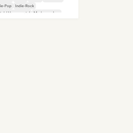
ie-Pop
Indie-Rock
al / Heavy metal
Moderner Jazz