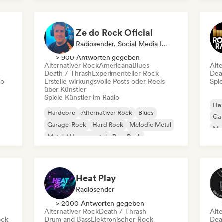
Melodic Metal
Ze do Rock Oficial
Radiosender, Social Media Influencer
> 900 Antworten gegeben
Alternativer Rock
Americana
Blues
Alt
Death / Thrash
Experimenteller Rock
Dea
io
Erstelle wirkungsvolle Posts oder Reels
Spie
über Künstler
Spiele Künstler im Radio
Ha
Hardcore
Alternativer Rock
Blues
Ga
Garage-Rock
Hard Rock
Melodic Metal
Met
Metal / Heavy metal
Pop-Punk
Heat Play
Radiosender
> 2000 Antworten gegeben
Alternativer Rock
Death / Thrash
Alt
ock
Drum and Bass
Elektronischer Rock
Dea