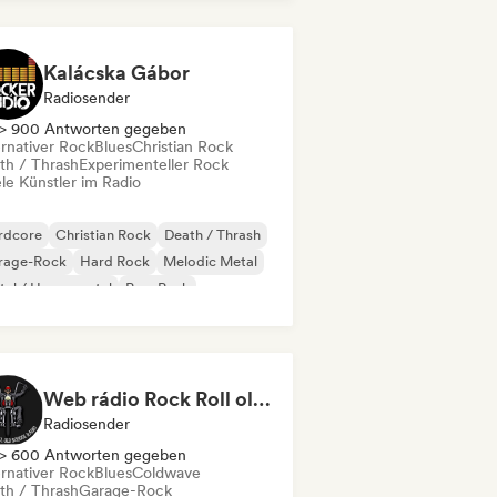
Kalácska Gábor
Radiosender
> 900 Antworten gegeben
ernativer Rock
Blues
Christian Rock
th / Thrash
Experimenteller Rock
le Künstler im Radio
rdcore
Christian Rock
Death / Thrash
rage-Rock
Hard Rock
Melodic Metal
al / Heavy metal
Pop-Punk
Web rádio Rock Roll old School
Radiosender
> 600 Antworten gegeben
ernativer Rock
Blues
Coldwave
th / Thrash
Garage-Rock