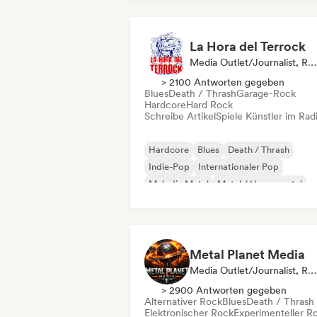
La Hora del Terrock
Media Outlet/Journalist, Radiosender
> 2100 Antworten gegeben
Blues
Death / Thrash
Garage-Rock
Hardcore
Hard Rock
Schreibe Artikel
Spiele Künstler im Rad
Hardcore
Blues
Death / Thrash
Indie-Pop
Internationaler Pop
Melodic Metal
Metal / Heavy metal
Noise
Metal Planet Media
Media Outlet/Journalist, Radiosender
> 2900 Antworten gegeben
Alternativer Rock
Blues
Death / Thrash
Elektronischer Rock
Experimenteller R