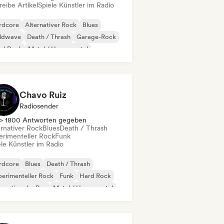
eibe Artikel
Spiele Künstler im Radio
rdcore
Alternativer Rock
Blues
ldwave
Death / Thrash
Garage-Rock
rd Rock
Metal / Heavy metal
Chavo Ruiz
Radiosender
> 1800 Antworten gegeben
ernativer Rock
Blues
Death / Thrash
erimenteller Rock
Funk
le Künstler im Radio
rdcore
Blues
Death / Thrash
erimenteller Rock
Funk
Hard Rock
ernationaler Rap
Metal / Heavy metal