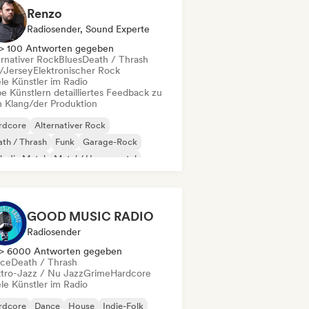
Renzo
Radiosender, Sound Experte
> 100 Antworten gegeben
ernativer Rock
Blues
Death / Thrash
l/Jersey
Elektronischer Rock
le Künstler im Radio
e Künstlern detailliertes Feedback zu
 Klang/der Produktion
rdcore
Alternativer Rock
th / Thrash
Funk
Garage-Rock
lodic Metal
Metal / Heavy metal
ise
GOOD MUSIC RADIO
Radiosender
> 6000 Antworten gegeben
ce
Death / Thrash
ktro-Jazz / Nu Jazz
Grime
Hardcore
le Künstler im Radio
rdcore
Dance
House
Indie-Folk