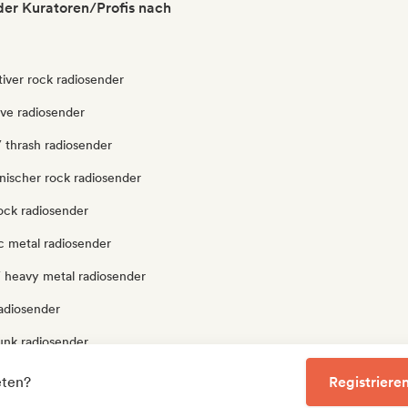
er Kuratoren/Profis nach
tiver rock radiosender
ve radiosender
 thrash radiosender
nischer rock radiosender
ock radiosender
c metal radiosender
/ heavy metal radiosender
radiosender
unk radiosender
ock radiosender
eten?
Registrieren