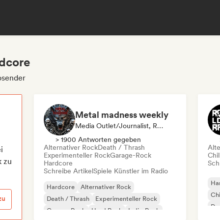
rdcore
osender
Metal madness weekly
Media Outlet/Journalist, Radiosender
> 1900 Antworten gegeben
Alternativer Rock
Death / Thrash
Alt
i
Experimenteller Rock
Garage-Rock
Chi
k zu
Hardcore
Schr
Schreibe Artikel
Spiele Künstler im Radio
Ha
Hardcore
Alternativer Rock
Chi
zu
Death / Thrash
Experimenteller Rock
Dr
Garage-Rock
Hard Rock
Indie-Rock