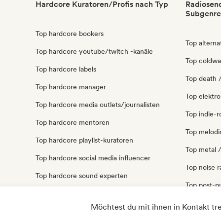
Hardcore Kuratoren/Profis nach Typ
Radiosend
Subgenre
Top hardcore bookers
Top alterna
Top hardcore youtube/twitch -kanäle
Top coldwa
Top hardcore labels
Top death /
Top hardcore manager
Top elektro
Top hardcore media outlets/journalisten
Top indie-r
Top hardcore mentoren
Top melodi
Top hardcore playlist-kuratoren
Top metal 
Top hardcore social media influencer
Top noise 
Top hardcore sound experten
Top post-p
Top punk-r
Möchtest du mit ihnen in Kontakt tr