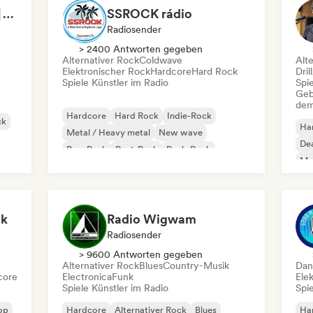
Rock'n'Roll Vibration | Alternativa Rock
SSROCK rádio
Radiosender
> 2400 Antworten gegeben
Alternativer Rock
Coldwave
Alt
Elektronischer Rock
Hardcore
Hard Rock
Dril
Spiele Künstler im Radio
Spie
Geb
dem
Hardcore
Hard Rock
Indie-Rock
ck
Ha
Metal / Heavy metal
New wave
Dea
Pop-Punk
Post-Punk
Punk-Rock
Me
No
ck
Radio Wigwam
Radiosender
> 9600 Antworten gegeben
Alternativer Rock
Blues
Country-Musik
Dan
core
Electronica
Funk
Ele
Spiele Künstler im Radio
Spie
op
Hardcore
Alternativer Rock
Blues
Ha