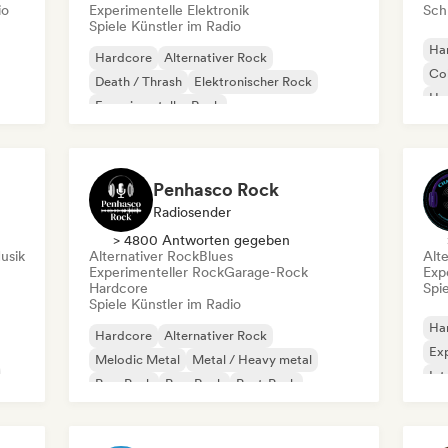
io
Experimentelle Elektronik
Schr
Spiele Künstler im Radio
Ha
Hardcore
Alternativer Rock
Co
Death / Thrash
Elektronischer Rock
Ha
Experimenteller Rock
Metal / Heavy metal
Post-Punk
Progressiver Rock
Penhasco Rock
Radiosender
> 4800 Antworten gegeben
usik
Alternativer Rock
Blues
Alt
Experimenteller Rock
Garage-Rock
Exp
Hardcore
Spie
Spiele Künstler im Radio
Ha
Hardcore
Alternativer Rock
Exp
Melodic Metal
Metal / Heavy metal
Int
Pop-Punk
Pop-Rock
Post-Punk
Progressiver Rock