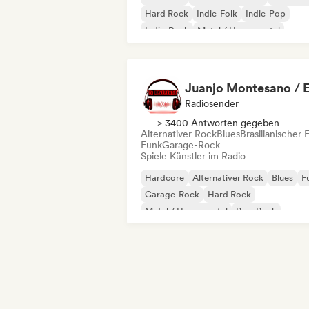
Hard Rock
Indie-Folk
Indie-Pop
Indie-Rock
Metal / Heavy metal
Radiosender
> 3400 Antworten gegeben
Alternativer Rock
Blues
Brasilianischer 
Funk
Garage-Rock
Spiele Künstler im Radio
Hardcore
Alternativer Rock
Blues
F
Garage-Rock
Hard Rock
Metal / Heavy metal
Pop-Rock