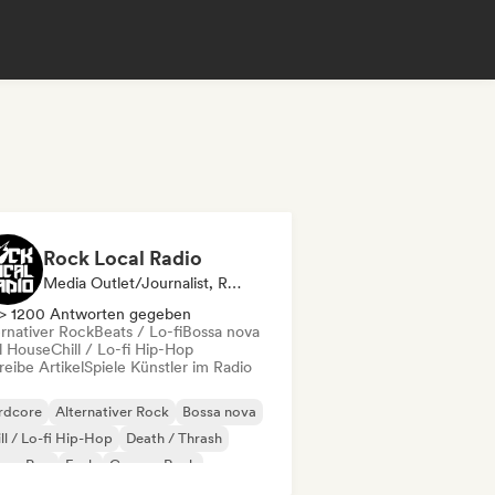
Rock Local Radio
Media Outlet/Journalist, Radiosender
> 1200 Antworten gegeben
ernativer Rock
Beats / Lo-fi
Bossa nova
ll House
Chill / Lo-fi Hip-Hop
eibe Artikel
Spiele Künstler im Radio
rdcore
Alternativer Rock
Bossa nova
ll / Lo-fi Hip-Hop
Death / Thrash
eam Pop
Funk
Garage-Rock