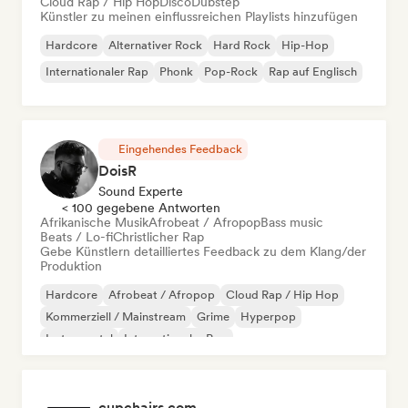
Cloud Rap / Hip Hop
Disco
Dubstep
Künstler zu meinen einflussreichen Playlists hinzufügen
Hardcore
Alternativer Rock
Hard Rock
Hip-Hop
Internationaler Rap
Phonk
Pop-Rock
Rap auf Englisch
Eingehendes Feedback
DoisR
Sound Experte
< 100 gegebene Antworten
Afrikanische Musik
Afrobeat / Afropop
Bass music
Beats / Lo-fi
Christlicher Rap
Gebe Künstlern detailliertes Feedback zu dem Klang/der
Produktion
Hardcore
Afrobeat / Afropop
Cloud Rap / Hip Hop
Kommerziell / Mainstream
Grime
Hyperpop
Instrumental
Internationaler Pop
cupchairs.com