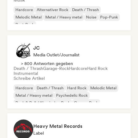
Musik
Hardcore
Alternativer Rock
Death / Thrash
Melodic Metal
Metal / Heavy metal
Noise
Pop-Punk
Post-Punk
JC
Media Outlet/Journalist
> 800 Antworten gegeben
Death / Thrash
Garage-Rock
Hardcore
Hard Rock
Instrumental
Schreibe Artikel
Hardcore
Death / Thrash
Hard Rock
Melodic Metal
Metal / Heavy metal
Psychedelic Rock
Rock & Roll / Klassischer Rock
Garage-Rock
Heavy Metal Records
Label