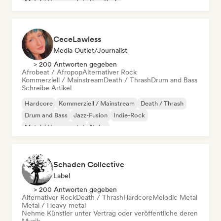
Metal / Heavy metal
Pop-Punk
CeceLawless
Media Outlet/Journalist
> 200 Antworten gegeben
Afrobeat / Afropop
Alternativer Rock
Kommerziell / Mainstream
Death / Thrash
Drum and Bass
Schreibe Artikel
Hardcore
Kommerziell / Mainstream
Death / Thrash
Drum and Bass
Jazz-Fusion
Indie-Rock
Metal / Heavy metal
Noise
Schaden Collective
Label
> 200 Antworten gegeben
Alternativer Rock
Death / Thrash
Hardcore
Melodic Metal
Metal / Heavy metal
Nehme Künstler unter Vertrag oder veröffentliche deren