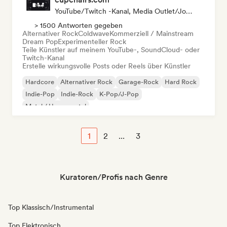
YouTube/Twitch -Kanal, Media Outlet/Journalist
> 1500 Antworten gegeben
Alternativer Rock
Coldwave
Kommerziell / Mainstream
Dream Pop
Experimenteller Rock
Teile Künstler auf meinem YouTube-, SoundCloud- oder
Twitch-Kanal
Erstelle wirkungsvolle Posts oder Reels über Künstler
Hardcore
Alternativer Rock
Garage-Rock
Hard Rock
Indie-Pop
Indie-Rock
K-Pop/J-Pop
Metal / Heavy metal
1
2
...
3
Kuratoren/Profis nach Genre
Top Klassisch/Instrumental
Top Elektronisch