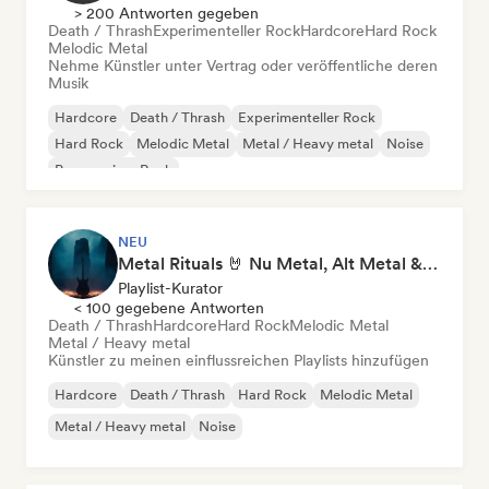
> 200 Antworten gegeben
Death / Thrash
Experimenteller Rock
Hardcore
Hard Rock
Melodic Metal
Nehme Künstler unter Vertrag oder veröffentliche deren
Musik
Hardcore
Death / Thrash
Experimenteller Rock
Hard Rock
Melodic Metal
Metal / Heavy metal
Noise
Progressiver Rock
NEU
Metal Rituals 🤘 Nu Metal, Alt Metal & Progressive Metal
Playlist-Kurator
< 100 gegebene Antworten
Death / Thrash
Hardcore
Hard Rock
Melodic Metal
Metal / Heavy metal
Künstler zu meinen einflussreichen Playlists hinzufügen
Hardcore
Death / Thrash
Hard Rock
Melodic Metal
Metal / Heavy metal
Noise