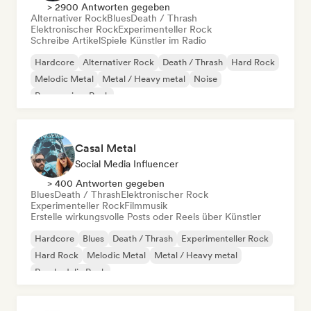
> 2900 Antworten gegeben
Alternativer Rock
Blues
Death / Thrash
Elektronischer Rock
Experimenteller Rock
Schreibe Artikel
Spiele Künstler im Radio
Hardcore
Alternativer Rock
Death / Thrash
Hard Rock
Melodic Metal
Metal / Heavy metal
Noise
Progressiver Rock
Casal Metal
Social Media Influencer
> 400 Antworten gegeben
Blues
Death / Thrash
Elektronischer Rock
Experimenteller Rock
Filmmusik
Erstelle wirkungsvolle Posts oder Reels über Künstler
Hardcore
Blues
Death / Thrash
Experimenteller Rock
Hard Rock
Melodic Metal
Metal / Heavy metal
Psychedelic Rock