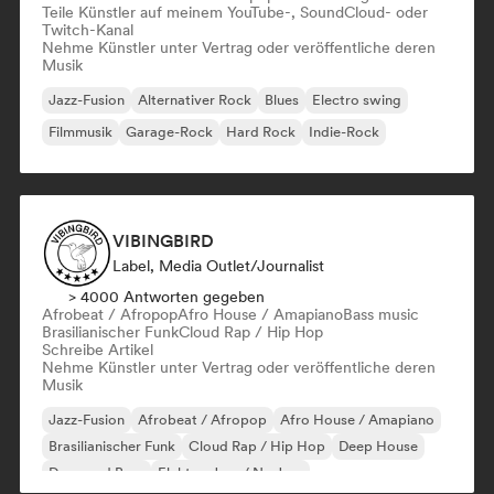
Teile Künstler auf meinem YouTube-, SoundCloud- oder
Twitch-Kanal
Nehme Künstler unter Vertrag oder veröffentliche deren
Musik
Jazz-Fusion
Alternativer Rock
Blues
Electro swing
Filmmusik
Garage-Rock
Hard Rock
Indie-Rock
VIBINGBIRD
Label, Media Outlet/Journalist
> 4000 Antworten gegeben
Afrobeat / Afropop
Afro House / Amapiano
Bass music
Brasilianischer Funk
Cloud Rap / Hip Hop
Schreibe Artikel
Nehme Künstler unter Vertrag oder veröffentliche deren
Musik
Jazz-Fusion
Afrobeat / Afropop
Afro House / Amapiano
Brasilianischer Funk
Cloud Rap / Hip Hop
Deep House
Drum and Bass
Elektro-Jazz / Nu Jazz