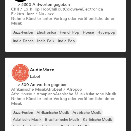
> 5300 Antworten gegeben
Chill / Lo-fi Hip-Hop
Chill out
Coldwave
Electronica
Elektro-Jazz / Nu Jazz
Nehme Künstler unter Vertrag oder veröffentliche deren
Musik
Jazz-Fusion
Electronica
French Pop
House
Hyperpop
Indie-Dance
Indie-Folk
Indie-Pop
AudioMaze
Label
> 500 Antworten gegeben
Afrikanische Musik
Afrobeat / Afropop
Afro House / Amapiano
Arabische Musik
Asiatische Musik
Nehme Künstler unter Vertrag oder veröffentliche deren
Musik
Jazz-Fusion
Afrikanische Musik
Arabische Musik
Asiatische Musik
Brasilianische Musik
Karibische Musik
Indisches Indie
Lateinamerikanische Musik