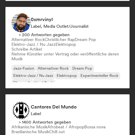
0xmrvinyl
Label, Media Outlet/Journalist
> 200 Antworten gegeben
Alternativer Rock
Christlicher Rap
Dream Pop
Elektro-Jazz / Nu Jazz
Elektropop
Schreibe Artikel
Nehme Künstler unter Vertrag oder veröffentliche deren
Musik
Jazz-Fusion
Alternativer Rock
Dream Pop
Elektro-Jazz / Nu Jazz
Elektropop
Experimenteller Rock
Filmmusik
Hard Rock
Cantores Del Mundo
Label
> 1400 Antworten gegeben
Afrikanische Musik
Afrobeat / Afropop
Bossa nova
Brasilianische Musik
Chill out