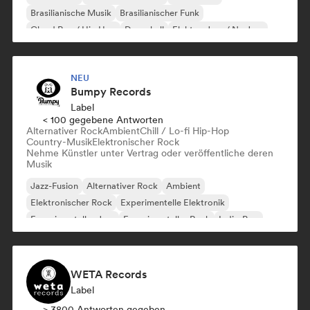
Brasilianische Musik
Brasilianischer Funk
Cloud Rap / Hip Hop
Dancehall
Elektro-Jazz / Nu Jazz
NEU
Bumpy Records
Label
< 100 gegebene Antworten
Alternativer Rock
Ambient
Chill / Lo-fi Hip-Hop
Country-Musik
Elektronischer Rock
Nehme Künstler unter Vertrag oder veröffentliche deren
Musik
Jazz-Fusion
Alternativer Rock
Ambient
Elektronischer Rock
Experimentelle Elektronik
Experimenteller Jazz
Experimenteller Rock
Indie-Pop
WETA Records
Label
> 3800 Antworten gegeben