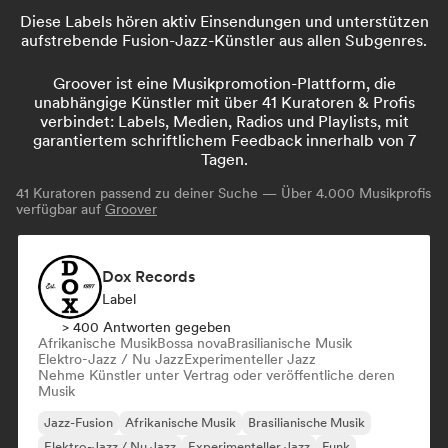
Diese Labels hören aktiv Einsendungen und unterstützen
aufstrebende Fusion-Jazz-Künstler aus allen Subgenres.
Groover ist eine Musikpromotion-Plattform, die
unabhängige Künstler mit über 41 Kuratoren & Profis
verbindet: Labels, Medien, Radios und Playlists, mit
garantiertem schriftlichem Feedback innerhalb von 7
Tagen.
41
Kuratoren passend zu deiner Suche — Über 4.000 Musikprofis
verfügbar auf
Groover
Dox Records
Label
> 400 Antworten gegeben
Afrikanische Musik
Bossa nova
Brasilianische Musik
Elektro-Jazz / Nu Jazz
Experimenteller Jazz
Nehme Künstler unter Vertrag oder veröffentliche deren
Musik
Jazz-Fusion
Afrikanische Musik
Brasilianische Musik
Elektro-Jazz / Nu Jazz
Experimenteller Jazz
Funk