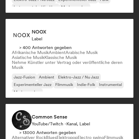
Instrumentaler Hip-Hop
Moderner Jazz
NOOX
Label
> 400 Antworten gegeben
Afrikanische Musik
Ambient
Arabische Musik
Asiatische Musik
Klassische Musik
Nehme Künstler unter Vertrag oder veröffentliche deren
Musik
Jazz-Fusion
Ambient
Elektro-Jazz / Nu Jazz
Experimenteller Jazz
Filmmusik
Indie-Folk
Instrumental
Moderner Jazz
Common Sense
YouTube/Twitch -Kanal, Label
> 13000 Antworten gegeben
Alternativer Rock
Blues
Elektropop
Electro swing
Filmmusik