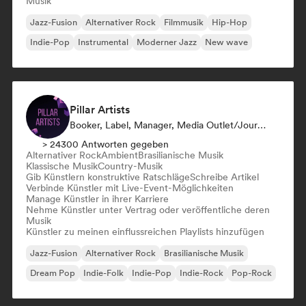
Musik
Jazz-Fusion
Alternativer Rock
Filmmusik
Hip-Hop
Indie-Pop
Instrumental
Moderner Jazz
New wave
Pillar Artists
Booker, Label, Manager, Media Outlet/Journalist, Mentorin, Playlist-Kurator
> 24300 Antworten gegeben
Alternativer Rock
Ambient
Brasilianische Musik
Klassische Musik
Country-Musik
Gib Künstlern konstruktive Ratschläge
Schreibe Artikel
Verbinde Künstler mit Live-Event-Möglichkeiten
Manage Künstler in ihrer Karriere
Nehme Künstler unter Vertrag oder veröffentliche deren
Musik
Künstler zu meinen einflussreichen Playlists hinzufügen
Jazz-Fusion
Alternativer Rock
Brasilianische Musik
Dream Pop
Indie-Folk
Indie-Pop
Indie-Rock
Pop-Rock