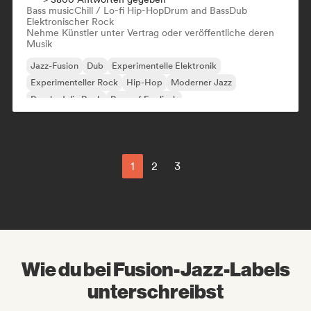
Bass music
Chill / Lo-fi Hip-Hop
Drum and Bass
Dub
Elektronischer Rock
Nehme Künstler unter Vertrag oder veröffentliche deren
Musik
Jazz-Fusion
Dub
Experimentelle Elektronik
Experimenteller Rock
Hip-Hop
Moderner Jazz
Psychedelic Rock
Rap auf Englisch
1
2
3
Wie du bei Fusion-Jazz-Labels
unterschreibst