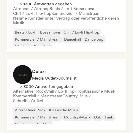
> 1300 Antworten gegeben
Afrobeat / Afropop
Beats / Lo-fi
Bossa nova
Chill / Lo-fi Hip-Hop
Kommerziell / Mainstream
Nehme Künstler unter Vertrag oder veröffentliche deren
Musik
Beats / Lo-fi
Bossa nova
Chill / Lo-fi Hip-Hop
Kommerziell / Mainstream
Dancehall
Dance pop
Hip-Hop
Pop-Soul
Dulaxi
Media Outlet/Journalist
> 3000 Antworten gegeben
Alternativer Rock
Chill / Lo-fi Hip-Hop
Klassische Musik
Kommerziell / Mainstream
Country-Musik
Schreibe Artikel
Alternativer Rock
Klassische Musik
Kommerziell / Mainstream
Country-Musik
Dub
Funk
Hardcore
Hip-Hop