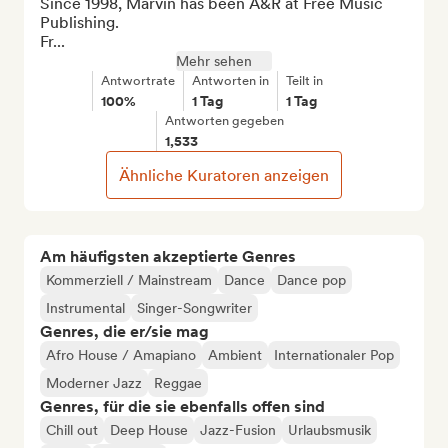
Since 1998, Marvin has been A&R at Free Music 
Publishing.

Fr...
Mehr sehen
Antwortrate
Antworten in
Teilt in
100%
1 Tag
1 Tag
Antworten gegeben
1,533
Ähnliche Kuratoren anzeigen
Am häufigsten akzeptierte Genres
Kommerziell / Mainstream
Dance
Dance pop
Instrumental
Singer-Songwriter
Genres, die er/sie mag
Afro House / Amapiano
Ambient
Internationaler Pop
Moderner Jazz
Reggae
Genres, für die sie ebenfalls offen sind
Chill out
Deep House
Jazz-Fusion
Urlaubsmusik