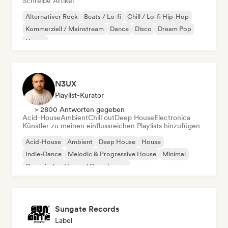
Schreibe Artikel
Alternativer Rock
Beats / Lo-fi
Chill / Lo-fi Hip-Hop
Kommerziell / Mainstream
Dance
Disco
Dream Pop
House
N3UX
Playlist-Kurator
> 2800 Antworten gegeben
Acid-House
Ambient
Chill out
Deep House
Electronica
Künstler zu meinen einflussreichen Playlists hinzufügen
Acid-House
Ambient
Deep House
House
Indie-Dance
Melodic & Progressive House
Minimal
Organischer House / Downtempo
Sungate Records
Label