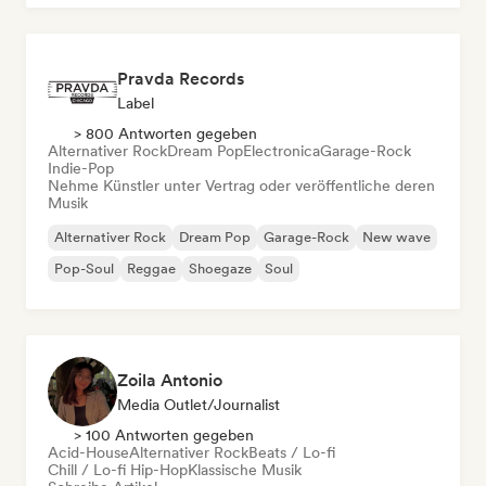
Pravda Records
Label
> 800 Antworten gegeben
Alternativer Rock
Dream Pop
Electronica
Garage-Rock
Indie-Pop
Nehme Künstler unter Vertrag oder veröffentliche deren
Musik
Alternativer Rock
Dream Pop
Garage-Rock
New wave
Pop-Soul
Reggae
Shoegaze
Soul
Zoila Antonio
Media Outlet/Journalist
> 100 Antworten gegeben
Acid-House
Alternativer Rock
Beats / Lo-fi
Chill / Lo-fi Hip-Hop
Klassische Musik