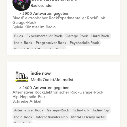
Radiosender
> 2900 Antworten gegeben
Blues
Elektronischer Rock
Experimenteller Rock
Funk
Garage-Rock
Spiele Künstler im Radio
Blues
Experimenteller Rock
Garage-Rock
Hard Rock
Indie-Rock
Progressiver Rock
Psychedelic Rock
Rock & Roll / Klassischer Rock
indie now
Media Outlet/Journalist
> 2400 Antworten gegeben
Alternativer Rock
Elektronischer Rock
Garage-Rock
Hip-Hop
Indie-Folk
Schreibe Artikel
Alternativer Rock
Garage-Rock
Indie-Folk
Indie-Pop
Indie-Rock
Internationaler Rap
Metal / Heavy metal
Pop-Rock