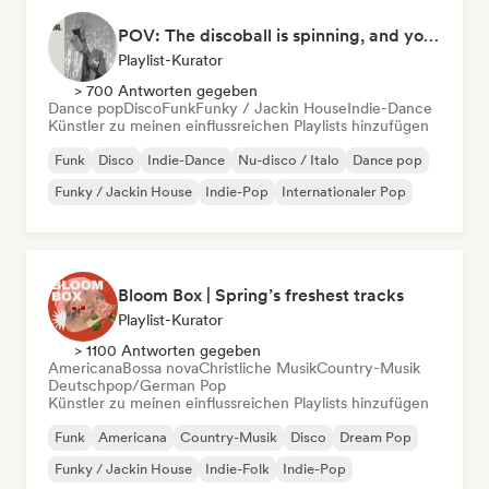
POV: The discoball is spinning, and you’re the star
Playlist-Kurator
> 700 Antworten gegeben
Dance pop
Disco
Funk
Funky / Jackin House
Indie-Dance
Künstler zu meinen einflussreichen Playlists hinzufügen
Funk
Disco
Indie-Dance
Nu-disco / Italo
Dance pop
Funky / Jackin House
Indie-Pop
Internationaler Pop
Bloom Box | Spring’s freshest tracks
Playlist-Kurator
> 1100 Antworten gegeben
Americana
Bossa nova
Christliche Musik
Country-Musik
Deutschpop/German Pop
Künstler zu meinen einflussreichen Playlists hinzufügen
Funk
Americana
Country-Musik
Disco
Dream Pop
Funky / Jackin House
Indie-Folk
Indie-Pop