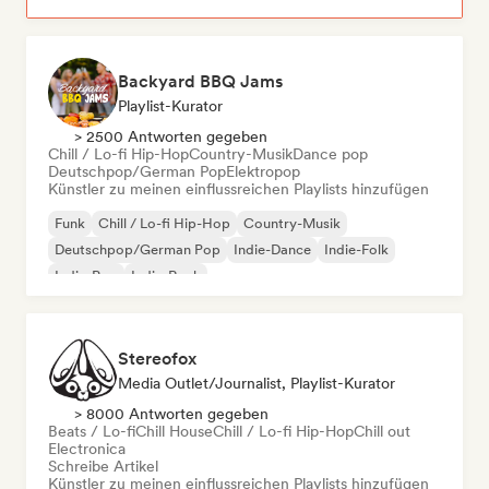
Backyard BBQ Jams
Playlist-Kurator
> 2500 Antworten gegeben
Chill / Lo-fi Hip-Hop
Country-Musik
Dance pop
Deutschpop/German Pop
Elektropop
Künstler zu meinen einflussreichen Playlists hinzufügen
Funk
Chill / Lo-fi Hip-Hop
Country-Musik
Deutschpop/German Pop
Indie-Dance
Indie-Folk
Indie-Pop
Indie-Rock
Stereofox
Media Outlet/Journalist, Playlist-Kurator
> 8000 Antworten gegeben
Beats / Lo-fi
Chill House
Chill / Lo-fi Hip-Hop
Chill out
Electronica
Schreibe Artikel
Künstler zu meinen einflussreichen Playlists hinzufügen