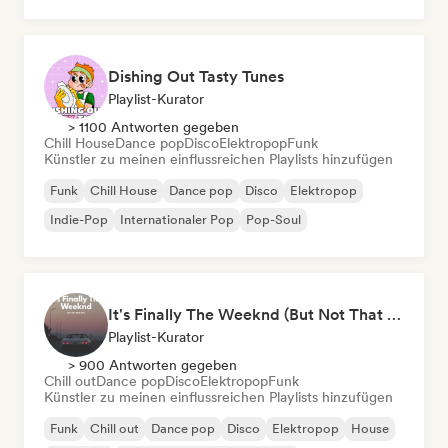
Dishing Out Tasty Tunes
Playlist-Kurator
> 1100 Antworten gegeben
Chill House
Dance pop
Disco
Elektropop
Funk
Künstler zu meinen einflussreichen Playlists hinzufügen
Funk
Chill House
Dance pop
Disco
Elektropop
Indie-Pop
Internationaler Pop
Pop-Soul
It's Finally The Weeknd (But Not That One)
Playlist-Kurator
> 900 Antworten gegeben
Chill out
Dance pop
Disco
Elektropop
Funk
Künstler zu meinen einflussreichen Playlists hinzufügen
Funk
Chill out
Dance pop
Disco
Elektropop
House