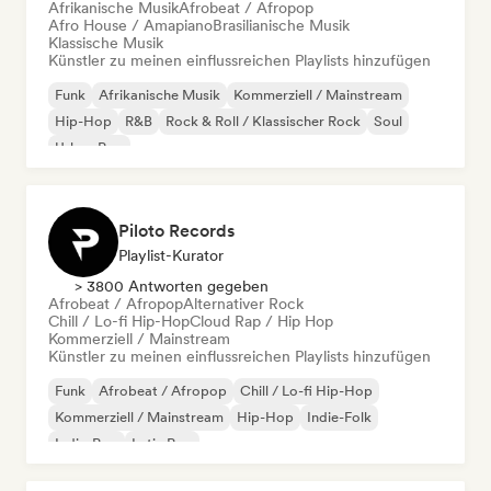
Afrikanische Musik
Afrobeat / Afropop
Afro House / Amapiano
Brasilianische Musik
Klassische Musik
Künstler zu meinen einflussreichen Playlists hinzufügen
Funk
Afrikanische Musik
Kommerziell / Mainstream
Hip-Hop
R&B
Rock & Roll / Klassischer Rock
Soul
Urban Pop
Piloto Records
Playlist-Kurator
> 3800 Antworten gegeben
Afrobeat / Afropop
Alternativer Rock
Chill / Lo-fi Hip-Hop
Cloud Rap / Hip Hop
Kommerziell / Mainstream
Künstler zu meinen einflussreichen Playlists hinzufügen
Funk
Afrobeat / Afropop
Chill / Lo-fi Hip-Hop
Kommerziell / Mainstream
Hip-Hop
Indie-Folk
Indie-Pop
Latin Pop