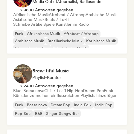
Media Outlet/Journalist, Radiosender
> 9600 Antworten gegeben
Afrikanische Musik
Afrobeat / Afropop
Arabische Musik
Asiatische Musik
Beats / Lo-fi
Schreibe Artikel
Spiele Künstler im Radio
Funk
Afrikanische Musik
Afrobeat / Afropop
Arabische Musik
Brasilianische Musik
Karibische Musik
Internationaler Rap
Orientalische Musik
Brew-tiful Music
Playlist-Kurator
> 2400 Antworten gegeben
Blues
Bossa nova
Chill / Lo-fi Hip-Hop
Dream Pop
Funk
Künstler zu meinen einflussreichen Playlists hinzufügen
Funk
Bossa nova
Dream Pop
Indie-Folk
Indie-Pop
Pop-Soul
R&B
Singer-Songwriter