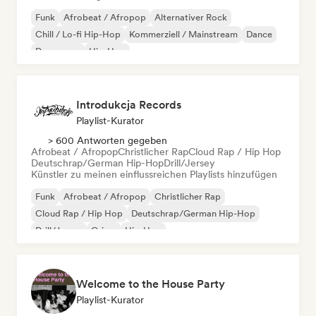
Funk
Afrobeat / Afropop
Alternativer Rock
Chill / Lo-fi Hip-Hop
Kommerziell / Mainstream
Dance
Dance pop
Hip-Hop
Introdukcja Records
Playlist-Kurator
> 600 Antworten gegeben
Afrobeat / Afropop
Christlicher Rap
Cloud Rap / Hip Hop
Deutschrap/German Hip-Hop
Drill/Jersey
Künstler zu meinen einflussreichen Playlists hinzufügen
Funk
Afrobeat / Afropop
Christlicher Rap
Cloud Rap / Hip Hop
Deutschrap/German Hip-Hop
Drill/Jersey
Grime
Hip-Hop
Welcome to the House Party
Playlist-Kurator