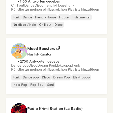
> 1100 Antworten gegeben
Chill out
Dance
Disco
French-House
Funk
Künstler zu meinen einflussreichen Playlists hinzufügen
Funk
Dance
French-House
House
Instrumental
Nu-disco / Italo
Chill out
Disco
Mood Boosters 🌈
Playlist-Kurator
> 2700 Antworten gegeben
Dance pop
Disco
Dream Pop
Elektropop
Funk
Künstler zu meinen einflussreichen Playlists hinzufügen
Funk
Dance pop
Disco
Dream Pop
Elektropop
Indie-Pop
Pop-Soul
Soul
Radio Krimi Station (La Radio)