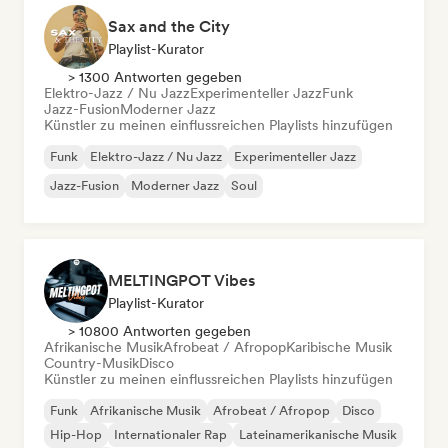
Sax and the City
Playlist-Kurator
> 1300 Antworten gegeben
Elektro-Jazz / Nu Jazz
Experimenteller Jazz
Funk
Jazz-Fusion
Moderner Jazz
Künstler zu meinen einflussreichen Playlists hinzufügen
Funk
Elektro-Jazz / Nu Jazz
Experimenteller Jazz
Jazz-Fusion
Moderner Jazz
Soul
MELTINGPOT Vibes
Playlist-Kurator
> 10800 Antworten gegeben
Afrikanische Musik
Afrobeat / Afropop
Karibische Musik
Country-Musik
Disco
Künstler zu meinen einflussreichen Playlists hinzufügen
Funk
Afrikanische Musik
Afrobeat / Afropop
Disco
Hip-Hop
Internationaler Rap
Lateinamerikanische Musik