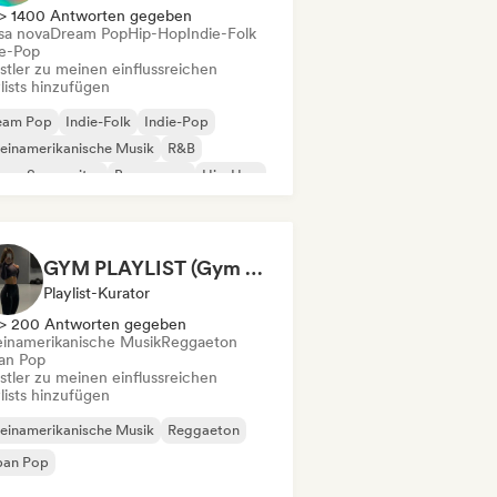
> 1400 Antworten gegeben
sa nova
Dream Pop
Hip-Hop
Indie-Folk
ie-Pop
stler zu meinen einflussreichen
lists hinzufügen
eam Pop
Indie-Folk
Indie-Pop
einamerikanische Musik
R&B
nger-Songwriter
Bossa nova
Hip-Hop
GYM PLAYLIST (Gym Mujeres)
Playlist-Kurator
> 200 Antworten gegeben
einamerikanische Musik
Reggaeton
an Pop
stler zu meinen einflussreichen
lists hinzufügen
einamerikanische Musik
Reggaeton
ban Pop