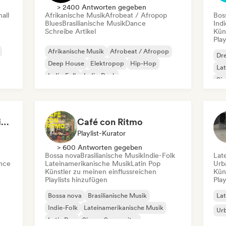
> 2400 Antworten gegeben
all
Afrikanische Musik
Afrobeat / Afropop
Bos
Blues
Brasilianische Musik
Dance
Ind
Schreibe Artikel
Kün
Play
Afrikanische Musik
Afrobeat / Afropop
Dr
Deep House
Elektropop
Hip-Hop
Lat
Indie-Folk
Indie-Rock
Si
Lateinamerikanische Musik
Longwave Music Radio LMR
Café con Ritmo
Playlist-Kurator
> 600 Antworten gegeben
Bossa nova
Brasilianische Musik
Indie-Folk
Lat
nce
Lateinamerikanische Musik
Latin Pop
Urb
Künstler zu meinen einflussreichen
Kün
Playlists hinzufügen
Play
Bossa nova
Brasilianische Musik
Lat
Indie-Folk
Lateinamerikanische Musik
Ur
Latin Pop
Singer-Songwriter