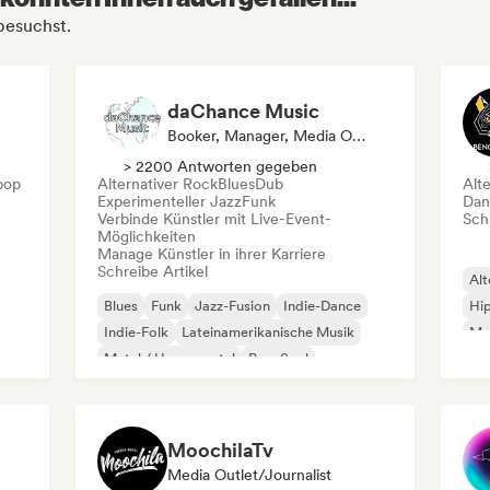
besuchst.
daChance Music
Booker, Manager, Media Outlet/Journalist
> 2200 Antworten gegeben
pop
Alternativer Rock
Blues
Dub
Alt
Experimenteller Jazz
Funk
Dan
Verbinde Künstler mit Live-Event-
Schr
Möglichkeiten
Manage Künstler in ihrer Karriere
Schreibe Artikel
Alt
Blues
Funk
Jazz-Fusion
Indie-Dance
Hi
Indie-Folk
Lateinamerikanische Musik
Mo
Metal / Heavy metal
Pop-Soul
MoochilaTv
Media Outlet/Journalist