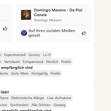
Domingo Moreno - De Piel
Canela
Domingo Moreno
Auf ihren sozialen Medien
geteilt
h
Experimentell
Groovy
Lo-fi
h
Verträumt
Entspannend
Sinnlich
Positiv
s empfänglich sind
ische
Gute Vibes
Einzigartig
Positiv
 liebt
itarre
Elektronische Klänge
Live-Aufnahme
icher
Synthesizer
Alle Stützen
Gesang
ie ebenfalls empfänglich sind