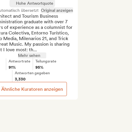
Hohe Antwortquote
utomatisch übersetzt
Original anzeigen
itect and Tourism Business 
nistration graduate with over 7 
s of experience as a columnist for 
ura Colectiva, Entorno Turístico, 
o Media, Milenarios 21, and Trick 
reat Music. My passion is sharing 
 I love most: th...
Mehr sehen
Antwortrate
Teilungsrate
91%
95%
Antworten gegeben
3,330
Ähnliche Kuratoren anzeigen