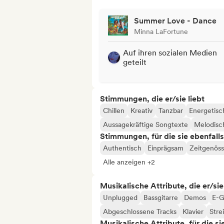
Summer Love - Dance
Minna LaFortune
Auf ihren sozialen Medien
geteilt
Stimmungen, die er/sie liebt
Chillen
Kreativ
Tanzbar
Energetisc
Aussagekräftige Songtexte
Melodisc
Stimmungen, für die sie ebenfall
Authentisch
Einprägsam
Zeitgenöss
Alle anzeigen +2
Musikalische Attribute, die er/sie
Unplugged
Bassgitarre
Demos
E-G
Abgeschlossene Tracks
Klavier
Stre
Musikalische Attribute, für die s