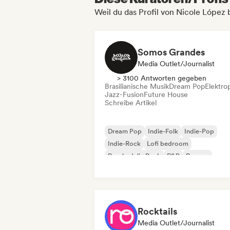
Weil du das Profil von Nicole López 
Somos Grandes
Media Outlet/Journalist
> 3100 Antworten gegeben
Brasilianische Musik
Dream Pop
Elektro
Jazz-Fusion
Future House
Schreibe Artikel
Dream Pop
Indie-Folk
Indie-Pop
Indie-Rock
Lofi bedroom
Psychedelic Rock
R&B
Reggae
Rocktails
Media Outlet/Journalist