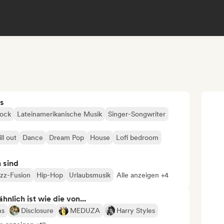
s
Rock
Lateinamerikanische Musik
Singer-Songwriter
ll out
Dance
Dream Pop
House
Lofi bedroom
n sind
zz-Fusion
Hip-Hop
Urlaubsmusik
Alle anzeigen +4
nlich ist wie die von...
ns
Disclosure
MEDUZA
Harry Styles