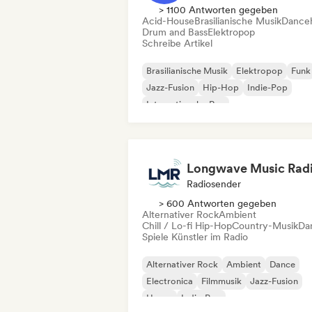
> 1100 Antworten gegeben
Acid-House
Brasilianische Musik
Danceh
Drum and Bass
Elektropop
Schreibe Artikel
Brasilianische Musik
Elektropop
Funk
Jazz-Fusion
Hip-Hop
Indie-Pop
Internationaler Rap
Lateinamerikanische Musik
Radiosender
> 600 Antworten gegeben
Alternativer Rock
Ambient
Chill / Lo-fi Hip-Hop
Country-Musik
Da
Spiele Künstler im Radio
Alternativer Rock
Ambient
Dance
Electronica
Filmmusik
Jazz-Fusion
House
Indie-Pop