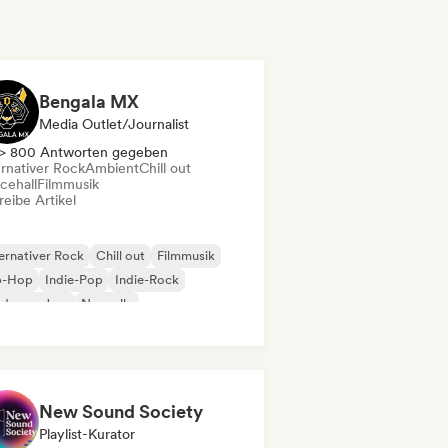
Bengala MX
Media Outlet/Journalist
> 800 Antworten gegeben
ernativer Rock
Ambient
Chill out
cehall
Filmmusik
eibe Artikel
ernativer Rock
Chill out
Filmmusik
p-Hop
Indie-Pop
Indie-Rock
derner Jazz
Nouvelle
New Sound Society
Playlist-Kurator