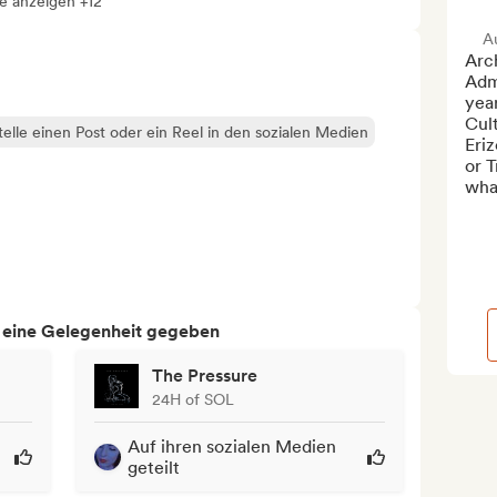
le anzeigen +12
A
Arch
Admi
year
Cult
telle einen Post oder ein Reel in den sozialen Medien
Eriz
or T
what
h eine Gelegenheit gegeben
The Pressure
24H of SOL
Auf ihren sozialen Medien
geteilt