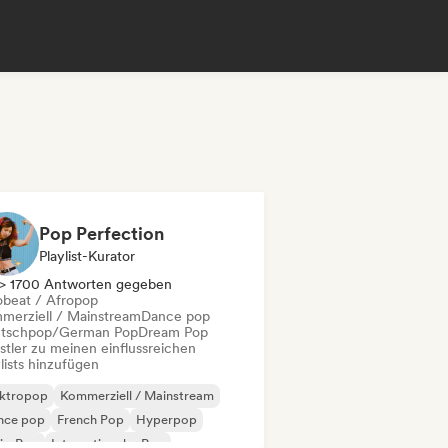
Pop Perfection
Playlist-Kurator
> 1700 Antworten gegeben
obeat / Afropop
merziell / Mainstream
Dance pop
tschpop/German Pop
Dream Pop
stler zu meinen einflussreichen
lists hinzufügen
ektropop
Kommerziell / Mainstream
nce pop
French Pop
Hyperpop
ie-Pop
Internationaler Pop