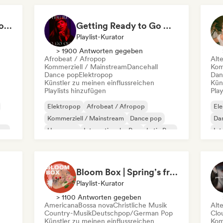
Sweat & Pop: Gym Mode 💦
Getting Ready to Go Out 🍒💋
Playlist-Kurator
> 1900 Antworten gegeben
Afrobeat / Afropop
Alt
Kommerziell / Mainstream
Dancehall
Kom
Dance pop
Elektropop
Dan
Künstler zu meinen einflussreichen
Kün
Playlists hinzufügen
Play
Elektropop
Afrobeat / Afropop
El
Kommerziell / Mainstream
Dance pop
Da
op
Hyperpop
Internationaler Pop
Latin Pop
Int
Pop-Soul
Sy
Bloom Box | Spring’s freshest tracks
Playlist-Kurator
> 1100 Antworten gegeben
Americana
Bossa nova
Christliche Musik
Alt
Country-Musik
Deutschpop/German Pop
Clo
Künstler zu meinen einflussreichen
Kom