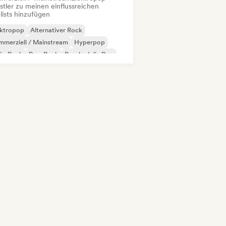
stler zu meinen einflussreichen
lists hinzufügen
ektropop
Alternativer Rock
merziell / Mainstream
Hyperpop
ie-Rock
Pop-Rock
Psychedelic Pop
B