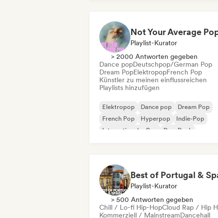
Playlist-Kurator
> 2000 Antworten gegeben
Dance pop
Deutschpop/German Pop
Dream Pop
Elektropop
French Pop
Künstler zu meinen einflussreichen
Playlists hinzufügen
Elektropop
Dance pop
Dream Pop
French Pop
Hyperpop
Indie-Pop
Internationaler Pop
Pop-Rock
Best of Portugal & Sp
Playlist-Kurator
> 500 Antworten gegeben
Chill / Lo-fi Hip-Hop
Cloud Rap / Hip 
Kommerziell / Mainstream
Dancehall