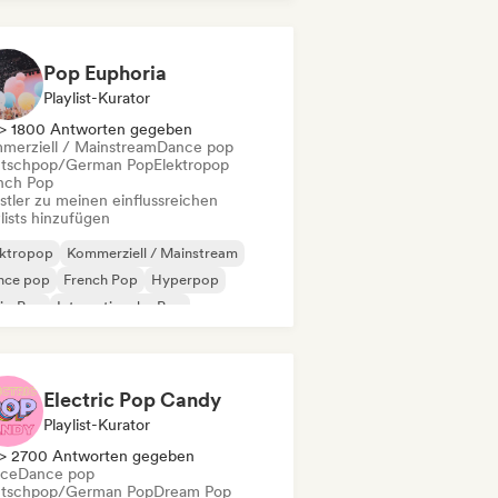
Pop/J-Pop
Pop Euphoria
Playlist-Kurator
> 1800 Antworten gegeben
merziell / Mainstream
Dance pop
tschpop/German Pop
Elektropop
nch Pop
stler zu meinen einflussreichen
lists hinzufügen
ektropop
Kommerziell / Mainstream
nce pop
French Pop
Hyperpop
ie-Pop
Internationaler Pop
Pop/J-Pop
Electric Pop Candy
Playlist-Kurator
> 2700 Antworten gegeben
ce
Dance pop
tschpop/German Pop
Dream Pop