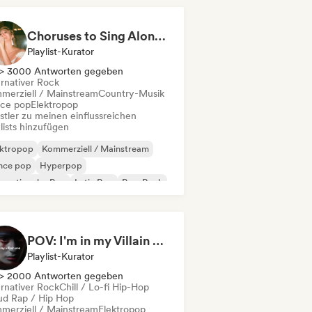
Choruses to Sing Along To
Playlist-Kurator
> 3000 Antworten gegeben
ernativer Rock
merziell / Mainstream
Country-Musik
ce pop
Elektropop
stler zu meinen einflussreichen
lists hinzufügen
ektropop
Kommerziell / Mainstream
nce pop
Hyperpop
ernationaler Pop
Latin Pop
Pop-Rock
nthpop
POV: I'm in my Villain Era
Playlist-Kurator
> 2000 Antworten gegeben
ernativer Rock
Chill / Lo-fi Hip-Hop
ud Rap / Hip Hop
merziell / Mainstream
Elektropop