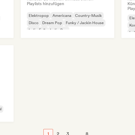
Playlists hinzufügen
Kün
Play
Elektropop
Americana
Country-Musik
El
Disco
Dream Pop
Funky / Jackin House
Kom
Indie-Folk
Indie-Pop
Ind
R&
l
1
2
3
...
8