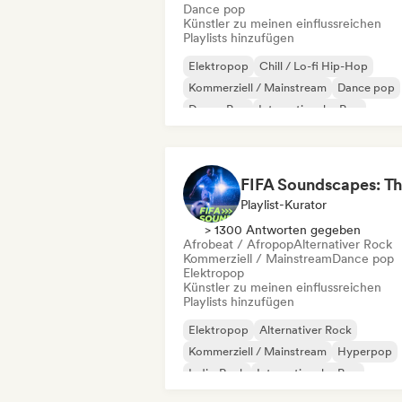
Dance pop
Künstler zu meinen einflussreichen
Playlists hinzufügen
Elektropop
Chill / Lo-fi Hip-Hop
Kommerziell / Mainstream
Dance pop
Dream Pop
Internationaler Pop
Lateinamerikanische Musik
Latin Pop
Playlist-Kurator
> 1300 Antworten gegeben
Afrobeat / Afropop
Alternativer Rock
Kommerziell / Mainstream
Dance pop
Elektropop
Künstler zu meinen einflussreichen
Playlists hinzufügen
Elektropop
Alternativer Rock
Kommerziell / Mainstream
Hyperpop
Indie-Rock
Internationaler Pop
Pop-Rock
Psychedelic Pop