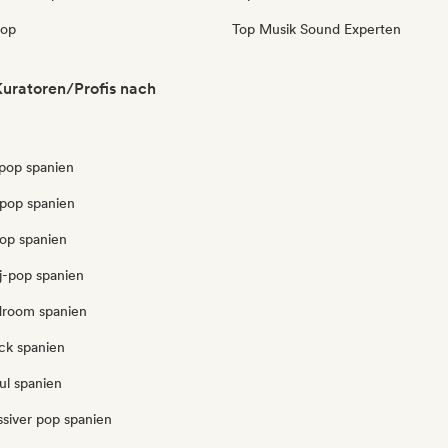
pop
Top Musik Sound Experten
uratoren/Profis nach
pop spanien
pop spanien
pop spanien
j-pop spanien
edroom spanien
ck spanien
ul spanien
ssiver pop spanien