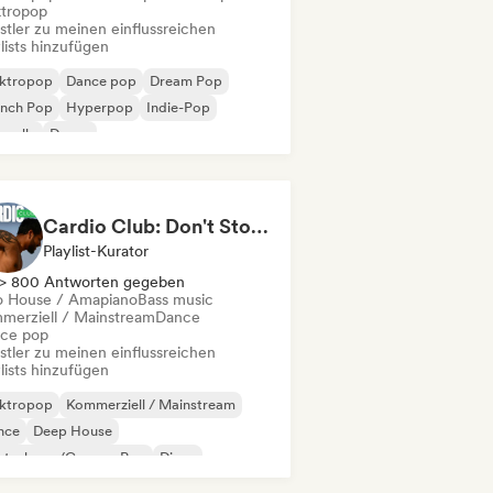
ktropop
stler zu meinen einflussreichen
lists hinzufügen
ektropop
Dance pop
Dream Pop
ench Pop
Hyperpop
Indie-Pop
uvelle
Dance
Cardio Club: Don't Stop! 💦
Playlist-Kurator
> 800 Antworten gegeben
o House / Amapiano
Bass music
merziell / Mainstream
Dance
ce pop
stler zu meinen einflussreichen
lists hinzufügen
ektropop
Kommerziell / Mainstream
nce
Deep House
utschpop/German Pop
Disco
ench Pop
House