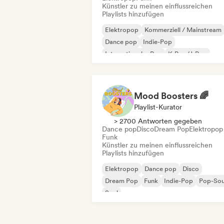
Künstler zu meinen einflussreichen
Playlists hinzufügen
Elektropop
Kommerziell / Mainstream
Dance pop
Indie-Pop
Internationaler Pop
K-Pop/J-Pop
Pop-Rock
Psychedelic Pop
Mood Boosters 🌈
Playlist-Kurator
> 2700 Antworten gegeben
Dance pop
Disco
Dream Pop
Elektropop
Funk
Künstler zu meinen einflussreichen
Playlists hinzufügen
Elektropop
Dance pop
Disco
Dream Pop
Funk
Indie-Pop
Pop-Sou
Soul