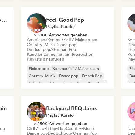
Internationaler Pop
K-
Not Your Average Pop 🛸 Art Pop, Alt-Pop & Indie Pop
Feel-Good Pop
Playlist-Kurator
> 3300 Antworten gegeben
Americana
Kommerziell / Mainstream
Kom
Country-Musik
Dance pop
Deu
Deutschpop/German Pop
Fre
Künstler zu meinen einflussreichen
Kün
Playlists hinzufügen
Play
Elektropop
Kommerziell / Mainstream
El
Country-Musik
Dance pop
French Pop
Da
Indie-Pop
Internationaler Pop
Pop-Rock
Ind
K-
ain
Backyard BBQ Jams
Playlist-Kurator
> 2500 Antworten gegeben
Hop
Chill / Lo-fi Hip-Hop
Country-Musik
Dan
Dance pop
Deutschpop/German Pop
Deu