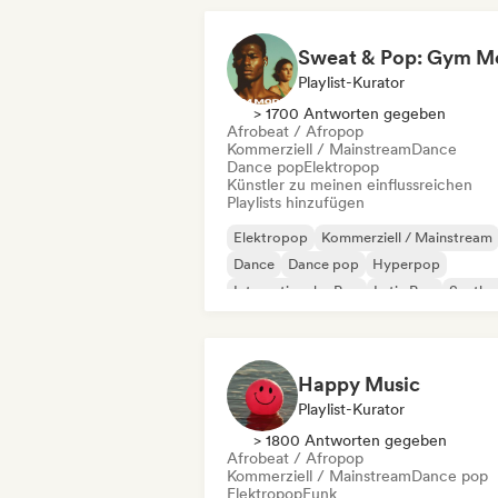
Playlist-Kurator
> 1700 Antworten gegeben
Afrobeat / Afropop
Kommerziell / Mainstream
Dance
Dance pop
Elektropop
Künstler zu meinen einflussreichen
Playlists hinzufügen
Elektropop
Kommerziell / Mainstream
Dance
Dance pop
Hyperpop
Internationaler Pop
Latin Pop
Synthp
Happy Music
Playlist-Kurator
> 1800 Antworten gegeben
Afrobeat / Afropop
Kommerziell / Mainstream
Dance pop
Elektropop
Funk