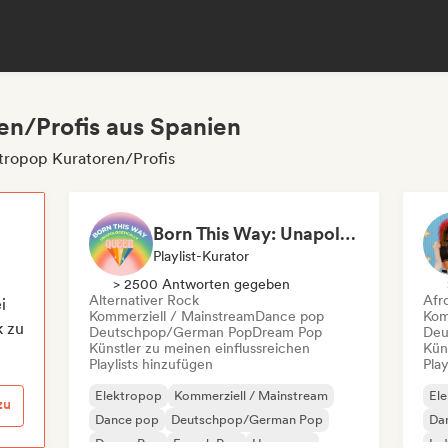
en/Profis aus Spanien
tropop Kuratoren/Profis
Born This Way: Unapologetically Queer
Playlist-Kurator
> 2500 Antworten gegeben
Alternativer Rock
Afr
i
Kommerziell / Mainstream
Dance pop
Kom
k zu
Deutschpop/German Pop
Dream Pop
Deu
Künstler zu meinen einflussreichen
Kün
Playlists hinzufügen
Play
Elektropop
Kommerziell / Mainstream
El
zu
Dance pop
Deutschpop/German Pop
Da
Dream Pop
French Pop
Hyperpop
Ind