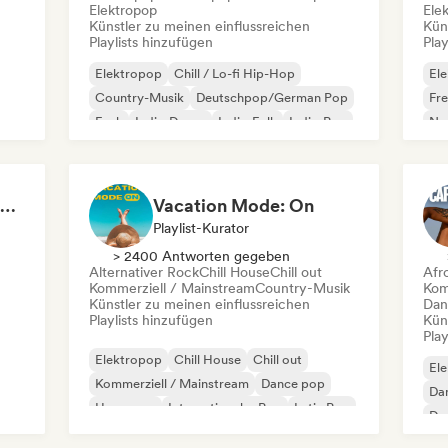
Elektropop
Ele
Künstler zu meinen einflussreichen
Kün
Playlists hinzufügen
Play
Elektropop
Chill / Lo-fi Hip-Hop
El
Country-Musik
Deutschpop/German Pop
Fr
Funk
Indie-Dance
Indie-Folk
Indie-Pop
No
FIFA Soundscapes: The Ultimate Soundtrack ⚽️ Festival Indie, Electropop & Dance Anthems
Vacation Mode: On
Playlist-Kurator
> 2400 Antworten gegeben
Alternativer Rock
Chill House
Chill out
Afr
Kommerziell / Mainstream
Country-Musik
Kom
Künstler zu meinen einflussreichen
Dan
Playlists hinzufügen
Kün
Play
Elektropop
Chill House
Chill out
El
Kommerziell / Mainstream
Dance pop
Da
Hyperpop
Internationaler Pop
Latin Pop
De
Fr