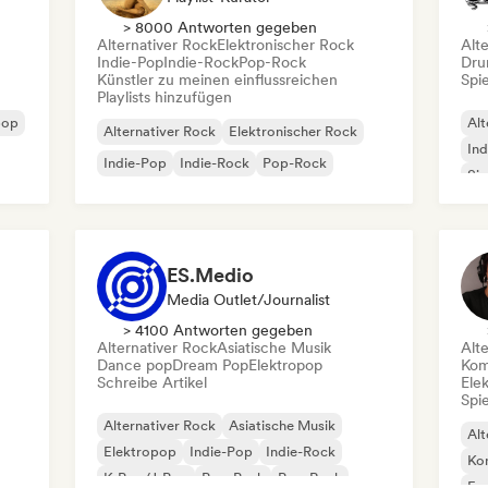
> 8000 Antworten gegeben
Alternativer Rock
Elektronischer Rock
Alt
Indie-Pop
Indie-Rock
Pop-Rock
Dru
Künstler zu meinen einflussreichen
Spie
Playlists hinzufügen
pop
Alt
Alternativer Rock
Elektronischer Rock
Ind
Indie-Pop
Indie-Rock
Pop-Rock
Si
ES.Medio
Media Outlet/Journalist
> 4100 Antworten gegeben
Alternativer Rock
Asiatische Musik
Alt
Dance pop
Dream Pop
Elektropop
Kom
Schreibe Artikel
Ele
Spie
Alternativer Rock
Asiatische Musik
Alt
Elektropop
Indie-Pop
Indie-Rock
Kom
K-Pop/J-Pop
Pop-Punk
Pop-Rock
Fr