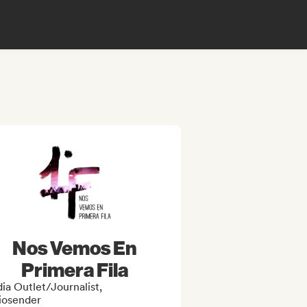
Nos Vemos En
Primera Fila
ia Outlet/Journalist,
iosender