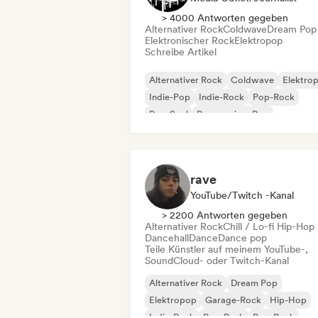
> 4000 Antworten gegeben
Alternativer Rock
Coldwave
Dream Pop
Elektronischer Rock
Elektropop
Schreibe Artikel
Alternativer Rock
Coldwave
Elektro
Indie-Pop
Indie-Rock
Pop-Rock
Pop-Soul
Progressiver Pop
rave
YouTube/Twitch -Kanal
> 2200 Antworten gegeben
Alternativer Rock
Chill / Lo-fi Hip-Hop
Dancehall
Dance
Dance pop
Teile Künstler auf meinem YouTube-,
SoundCloud- oder Twitch-Kanal
Alternativer Rock
Dream Pop
Elektropop
Garage-Rock
Hip-Hop
Indie-Rock
Pop-Punk
Pop-Rock