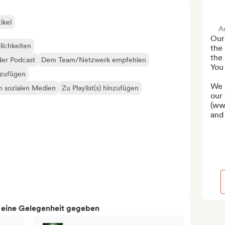
ikel
A
Our 
lichkeiten
the
the 
der Podcast
Dem Team/Netzwerk empfehlen
You 
nzufügen
We 
en sozialen Medien
Zu Playlist(s) hinzufügen
our 
(ww
and 
h eine Gelegenheit gegeben