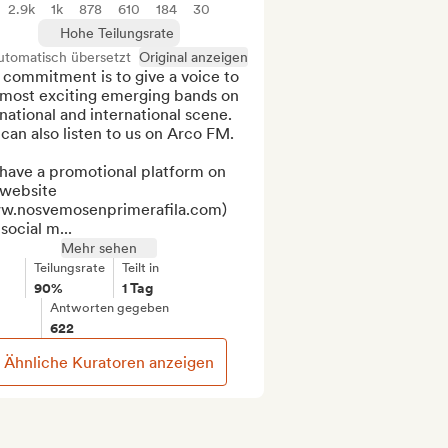
2.9k
1k
878
610
184
30
Hohe Teilungsrate
utomatisch übersetzt
Original anzeigen
commitment is to give a voice to 
 most exciting emerging bands on 
national and international scene. 
can also listen to us on Arco FM.

have a promotional platform on 
website 
w.nosvemosenprimerafila.com) 
social m...
Mehr sehen
Teilungsrate
Teilt in
90%
1 Tag
Antworten gegeben
622
Ähnliche Kuratoren anzeigen