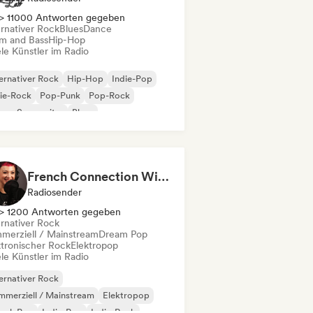
> 11000 Antworten gegeben
ernativer Rock
Blues
Dance
m and Bass
Hip-Hop
le Künstler im Radio
ernativer Rock
Hip-Hop
Indie-Pop
ie-Rock
Pop-Punk
Pop-Rock
nger-Songwriter
Blues
French Connection With Emma
Radiosender
> 1200 Antworten gegeben
ernativer Rock
merziell / Mainstream
Dream Pop
ktronischer Rock
Elektropop
le Künstler im Radio
ernativer Rock
merziell / Mainstream
Elektropop
ench Pop
Indie-Pop
Indie-Rock