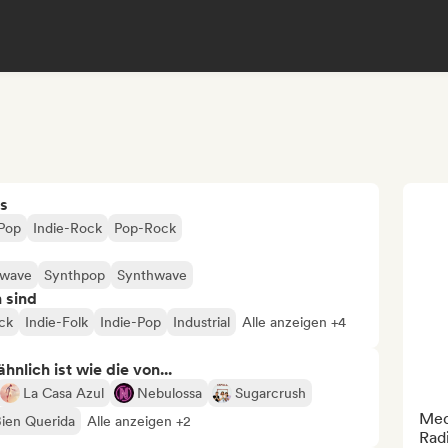
s
-Pop
Indie-Rock
Pop-Rock
wave
Synthpop
Synthwave
n sind
ck
Indie-Folk
Indie-Pop
Industrial
Alle anzeigen +4
nlich ist wie die von...
La Casa Azul
Nebulossa
Sugarcrush
Med
Bien Querida
Alle anzeigen +2
Rad