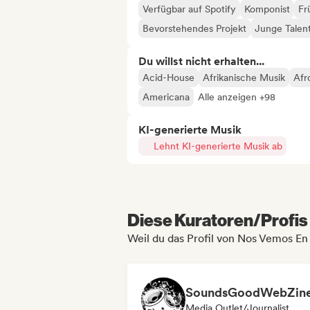
Verfügbar auf Spotify
Komponist
Fr
Bevorstehendes Projekt
Junge Talen
Du willst nicht erhalten...
Acid-House
Afrikanische Musik
Afr
Americana
Alle anzeigen +98
KI-generierte Musik
Lehnt KI-generierte Musik ab
Diese Kuratoren/Profis 
Weil du das Profil von Nos Vemos En 
SoundsGoodWebZin
Media Outlet/Journalist