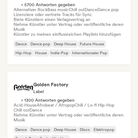
> 5700 Antworten gegeben
Alternativer Rock
Bass music
Chill out
Dance
Dance pop
Lizenziere oder vertrete Tracks für Sync
Biete Künstlern einen Verlagsvertrag an
Nehme Künstler unter Vertrag oder veröffentliche deren
Musik
Künstler zu meinen einflussreichen Playlists hinzufügen
Dance
Dance pop
Deep House
Future House
Hip-Hop
House
Indie-Pop
Internationaler Pop
Golden Factory
Label
> 1300 Antworten gegeben
Acid-House
Afrobeat / Afropop
Chill / Lo-fi Hip-Hop
Chill out
Dance
Nehme Künstler unter Vertrag oder veröffentliche deren
Musik
Dance
Dance pop
Deep House
Disco
Elektropop