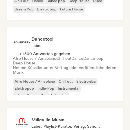
Chill out
Dance
Dance pop
Deep House
Disco
Dream Pop
Elektropop
Future House
Dancetool
Label
> 1500 Antworten gegeben
Afro House / Amapiano
Chill out
Dance
Dance pop
Deep House
Nehme Künstler unter Vertrag oder veröffentliche deren
Musik
Afro House / Amapiano
Chill out
Electronica
Elektropop
Indie-Pop
Instrumental
Internationaler Pop
Latin Pop
Milleville Music
Label, Playlist-Kurator, Verlag, Sync Supervisor