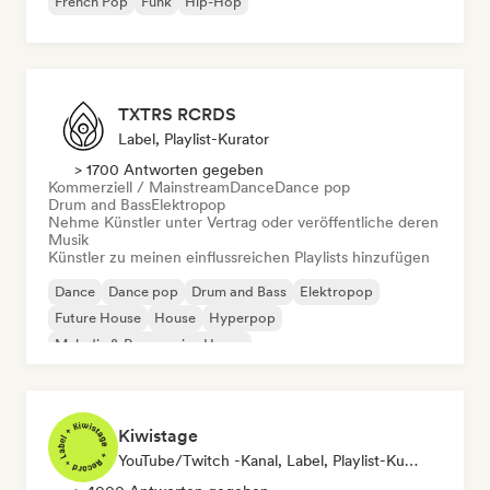
French Pop
Funk
Hip-Hop
TXTRS RCRDS
Label, Playlist-Kurator
> 1700 Antworten gegeben
Kommerziell / Mainstream
Dance
Dance pop
Drum and Bass
Elektropop
Nehme Künstler unter Vertrag oder veröffentliche deren
Musik
Künstler zu meinen einflussreichen Playlists hinzufügen
Dance
Dance pop
Drum and Bass
Elektropop
Future House
House
Hyperpop
Melodic & Progressive House
Kiwistage
YouTube/Twitch -Kanal, Label, Playlist-Kurator, Radiosender