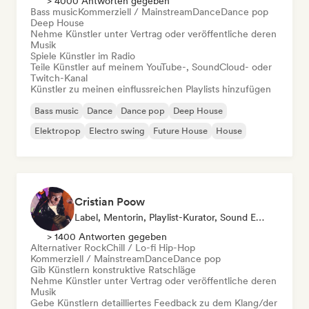
> 4000 Antworten gegeben
Bass music
Kommerziell / Mainstream
Dance
Dance pop
Deep House
Nehme Künstler unter Vertrag oder veröffentliche deren
Musik
Spiele Künstler im Radio
Teile Künstler auf meinem YouTube-, SoundCloud- oder
Twitch-Kanal
Künstler zu meinen einflussreichen Playlists hinzufügen
Bass music
Dance
Dance pop
Deep House
Elektropop
Electro swing
Future House
House
Cristian Poow
Label, Mentorin, Playlist-Kurator, Sound Experte
> 1400 Antworten gegeben
Alternativer Rock
Chill / Lo-fi Hip-Hop
Kommerziell / Mainstream
Dance
Dance pop
Gib Künstlern konstruktive Ratschläge
Nehme Künstler unter Vertrag oder veröffentliche deren
Musik
Gebe Künstlern detailliertes Feedback zu dem Klang/der