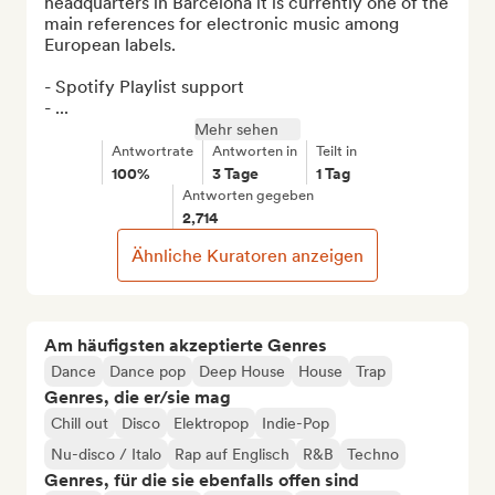
headquarters in Barcelona it is currently one of the 
main references for electronic music among 
European labels.

- Spotify Playlist support

- ...
Mehr sehen
Antwortrate
Antworten in
Teilt in
100%
3 Tage
1 Tag
Antworten gegeben
2,714
Ähnliche Kuratoren anzeigen
Am häufigsten akzeptierte Genres
Dance
Dance pop
Deep House
House
Trap
Genres, die er/sie mag
Chill out
Disco
Elektropop
Indie-Pop
Nu-disco / Italo
Rap auf Englisch
R&B
Techno
Genres, für die sie ebenfalls offen sind