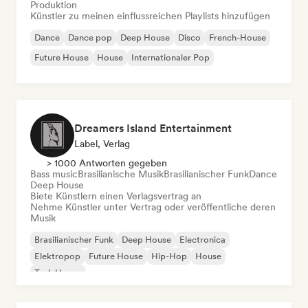
Produktion
Künstler zu meinen einflussreichen Playlists hinzufügen
Dance
Dance pop
Deep House
Disco
French-House
Future House
House
Internationaler Pop
Dreamers Island Entertainment
Label, Verlag
> 1000 Antworten gegeben
Bass music
Brasilianische Musik
Brasilianischer Funk
Dance
Deep House
Biete Künstlern einen Verlagsvertrag an
Nehme Künstler unter Vertrag oder veröffentliche deren
Musik
Brasilianischer Funk
Deep House
Electronica
Elektropop
Future House
Hip-Hop
House
Tech House