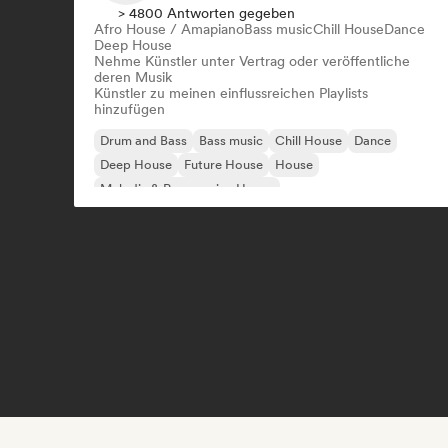
> 4800 Antworten gegeben
Afro House / Amapiano
Bass music
Chill House
Dance
Deep House
Nehme Künstler unter Vertrag oder veröffentliche
deren Musik
Künstler zu meinen einflussreichen Playlists
hinzufügen
Drum and Bass
Bass music
Chill House
Dance
Deep House
Future House
House
Melodic & Progressive House