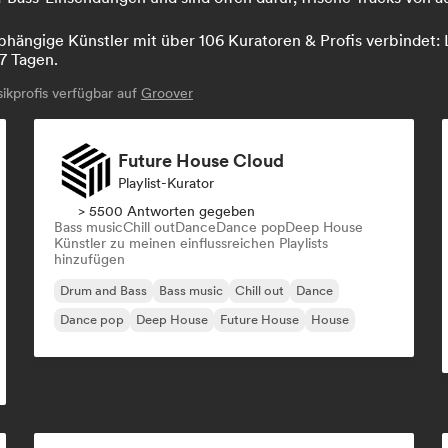
hängige Künstler mit über 106 Kuratoren & Profis verbindet: L
7 Tagen.
kprofis verfügbar auf
Groover
Future House Cloud
Playlist-Kurator
> 5500 Antworten gegeben
Bass music
Chill out
Dance
Dance pop
Deep House
Künstler zu meinen einflussreichen Playlists
hinzufügen
Drum and Bass
Bass music
Chill out
Dance
Dance pop
Deep House
Future House
House