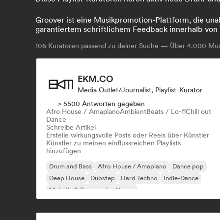
Groover ist eine Musikpromotion-Plattform, die unab
garantiertem schriftlichem Feedback innerhalb von 
106
Kuratoren passend zu deiner Suche — Über 4.000 Musi
EKM.CO
Media Outlet/Journalist, Playlist-Kurator
> 5500 Antworten gegeben
Afro House / Amapiano
Ambient
Beats / Lo-fi
Chill out
Dance
Schreibe Artikel
Erstelle wirkungsvolle Posts oder Reels über Künstler
Künstler zu meinen einflussreichen Playlists
hinzufügen
Drum and Bass
Afro House / Amapiano
Dance pop
Deep House
Dubstep
Hard Techno
Indie-Dance
Melodic & Progressive House