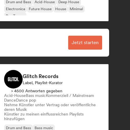
Drum and Bass
Acid-House
Deep House
Electronica
Future House
House
Minimal
Psy-Trance
Jetzt starten
Glitch Records
Label, Playlist-Kurator
> 4500 Antworten gegeben
Acid-House
Bass music
Kommerziell / Mainstream
Dance
Dance pop
Nehme Künstler unter Vertrag oder veröffentliche
deren Musik
Künstler zu meinen einflussreichen Playlists
hinzufügen
Drum and Bass
Bass music