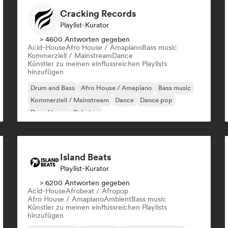
Cracking Records
Playlist-Kurator
> 4600 Antworten gegeben
Acid-House
Afro House / Amapiano
Bass music
Kommerziell / Mainstream
Dance
Künstler zu meinen einflussreichen Playlists
hinzufügen
Drum and Bass
Afro House / Amapiano
Bass music
Kommerziell / Mainstream
Dance
Dance pop
Deep House
Dubstep
Island Beats
Playlist-Kurator
> 6200 Antworten gegeben
Acid-House
Afrobeat / Afropop
Afro House / Amapiano
Ambient
Bass music
Künstler zu meinen einflussreichen Playlists
hinzufügen