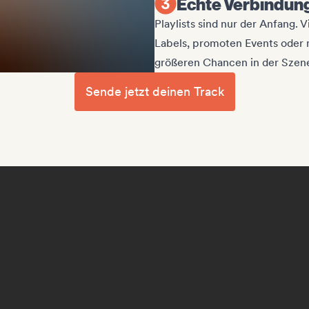
Echte Verbindun
Playlists sind nur der Anfang.
Labels, promoten Events oder 
größeren Chancen in der Szene
Sende jetzt deinen Track