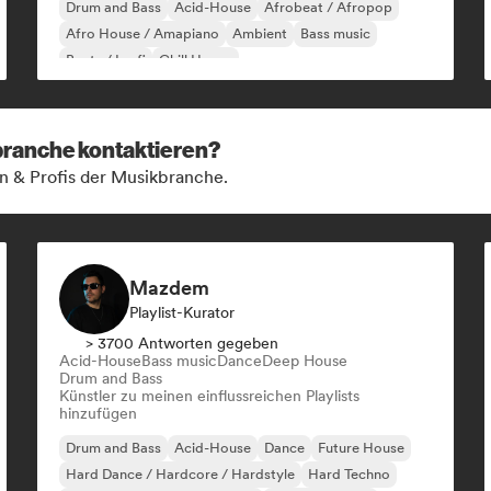
Drum and Bass
Acid-House
Afrobeat / Afropop
Afro House / Amapiano
Ambient
Bass music
Beats / Lo-fi
Chill House
kbranche kontaktieren?
n & Profis der Musikbranche.
Mazdem
Playlist-Kurator
> 3700 Antworten gegeben
Acid-House
Bass music
Dance
Deep House
Drum and Bass
Künstler zu meinen einflussreichen Playlists
hinzufügen
Drum and Bass
Acid-House
Dance
Future House
Hard Dance / Hardcore / Hardstyle
Hard Techno