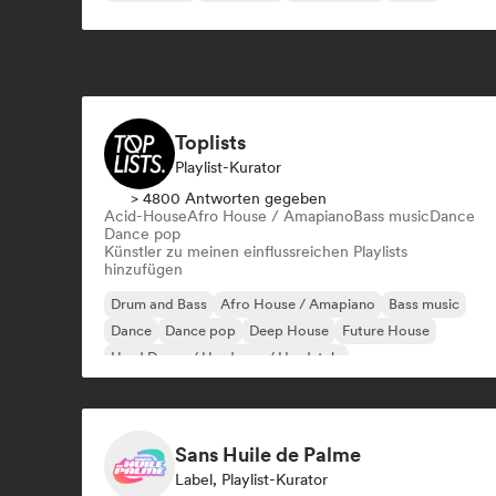
Toplists
Playlist-Kurator
> 4800 Antworten gegeben
Acid-House
Afro House / Amapiano
Bass music
Dance
Dance pop
Künstler zu meinen einflussreichen Playlists
hinzufügen
Drum and Bass
Afro House / Amapiano
Bass music
Dance
Dance pop
Deep House
Future House
Hard Dance / Hardcore / Hardstyle
Sans Huile de Palme
Label, Playlist-Kurator