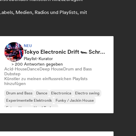
abels, Medien, Radios und Playlists, mit
NEU
Tokyo Electronic Drift 🏎️ Schranz, Hard Techno & Anime EDM
Playlist-Kurator
> 200 Antworten gegeben
Acid-House
Dance
Deep House
Drum and Bass
Dubstep
Künstler zu meinen einflussreichen Playlists
hinzufügen
Drum and Bass
Dance
Electronica
Electro swing
Experimentelle Elektronik
Funky / Jackin House
Future House
Hard Techno