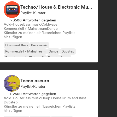
Techno/House & Electronic Music for Svea Playlists
Playlist-Kurator
> 3500 Antworten gegeben
Acid-House
Bass music
Coldwave
Kommerziell / Mainstream
Dance
Künstler zu meinen einflussreichen Playlists
hinzufügen
Drum and Bass
Bass music
Kommerziell / Mainstream
Dance
Dubstep
Experimentelle Elektronik
French-House
Hard Techno
Tecno oscuro
Playlist-Kurator
> 2500 Antworten gegeben
Acid-House
Bass music
Deep House
Drum and Bass
Dubstep
Künstler zu meinen einflussreichen Playlists
hinzufügen