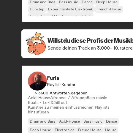
Drum and Bass
Bass music
Dance
Deep House
Dubstep
Experimentelle Elektronik
French-House
Hard Dance / Hardcore / Hardstyle
Willst du diese Profis der Musi
Sende deinen Track an 3.000+ Kuratore
Furia
Playlist-Kurator
> 3600 Antworten gegeben
Acid-House
Afrobeat / Afropop
Bass music
Beats / Lo-fi
Chill out
Künstler zu meinen einflussreichen Playlists
hinzufügen
Drum and Bass
Acid-House
Bass music
Dance
Deep House
Electronica
Future House
House