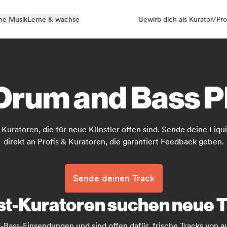
ne Musik
Lerne & wachse
Bewirb dich als Kurator/Pro
Drum and Bass Pl
-Kuratoren, die für neue Künstler offen sind. Sende deine Li
direkt an Profis & Kuratoren, die garantiert Feedback geben.
Sende deinen Track
st-Kuratoren suchen neue 
-Bass-Einsendungen und sind offen dafür, frische Tracks von 