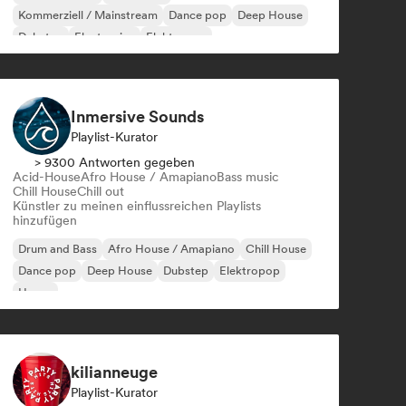
Kommerziell / Mainstream
Dance pop
Deep House
Dubstep
Electronica
Elektropop
Inmersive Sounds
Playlist-Kurator
> 9300 Antworten gegeben
Acid-House
Afro House / Amapiano
Bass music
Chill House
Chill out
Künstler zu meinen einflussreichen Playlists
hinzufügen
Drum and Bass
Afro House / Amapiano
Chill House
Dance pop
Deep House
Dubstep
Elektropop
House
kilianneuge
Playlist-Kurator