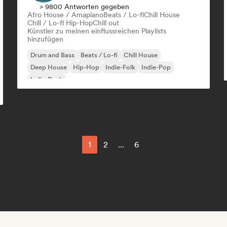
> 9800 Antworten gegeben
Afro House / Amapiano
Beats / Lo-fi
Chill House
Chill / Lo-fi Hip-Hop
Chill out
Künstler zu meinen einflussreichen Playlists
hinzufügen
Drum and Bass
Beats / Lo-fi
Chill House
Deep House
Hip-Hop
Indie-Folk
Indie-Pop
Indie-Rock
1
2
...
6