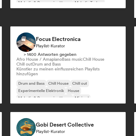
Melodic & Progressive House
Melodic Techno
Focus Electronica
Playlist-Kurator
> 1400 Antworten gegeben
Afro House / Amapiano
Bass music
Chill House
Chill out
Drum and Bass
Künstler zu meinen einflussreichen Playlists
hinzufügen
Drum and Bass
Chill House
Chill out
Experimentelle Elektronik
House
Melodic & Progressive House
Minimal
Organischer House / Downtempo
Gobi Desert Collective
Playlist-Kurator