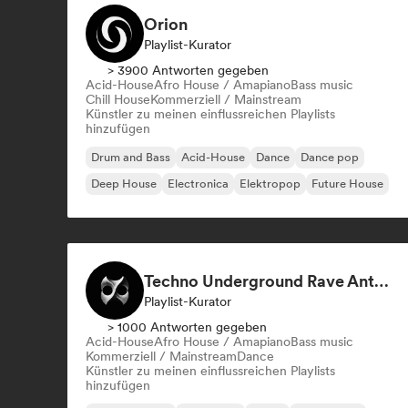
Orion
Playlist-Kurator
> 3900 Antworten gegeben
Acid-House
Afro House / Amapiano
Bass music
Chill House
Kommerziell / Mainstream
Künstler zu meinen einflussreichen Playlists
hinzufügen
Drum and Bass
Acid-House
Dance
Dance pop
Deep House
Electronica
Elektropop
Future House
Techno Underground Rave Anthems by Orphium
Playlist-Kurator
> 1000 Antworten gegeben
Acid-House
Afro House / Amapiano
Bass music
Kommerziell / Mainstream
Dance
Künstler zu meinen einflussreichen Playlists
hinzufügen