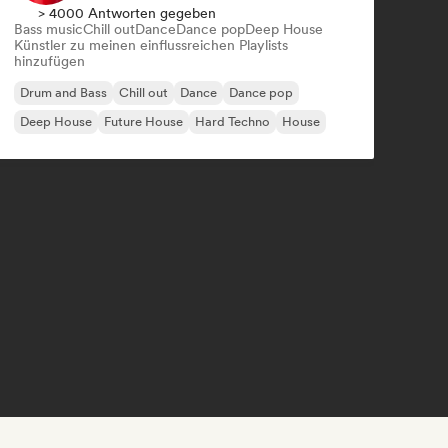
> 4000 Antworten gegeben
Bass music
Chill out
Dance
Dance pop
Deep House
Künstler zu meinen einflussreichen Playlists
hinzufügen
Drum and Bass
Chill out
Dance
Dance pop
Deep House
Future House
Hard Techno
House