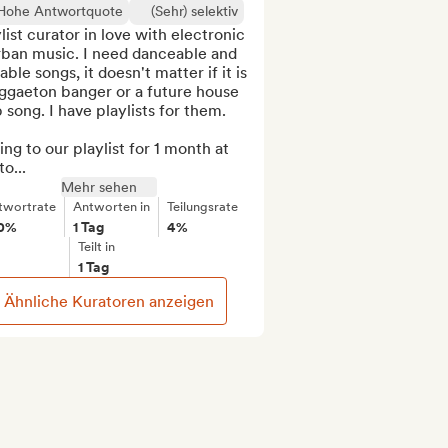
Hohe Antwortquote
(Sehr) selektiv
list curator in love with electronic 
rban music. I need danceable and 
able songs, it doesn't matter if it is 
ggaeton banger or a future house 
 song. I have playlists for them.

ng to our playlist for 1 month at 
to...
Mehr sehen
twortrate
Antworten in
Teilungsrate
0%
1 Tag
4%
Teilt in
1 Tag
Ähnliche Kuratoren anzeigen