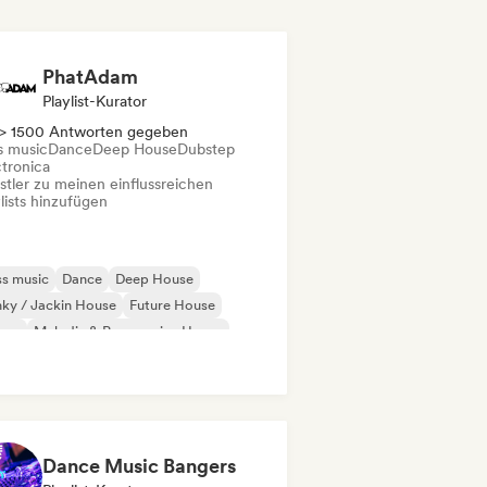
PhatAdam
Playlist-Kurator
> 1500 Antworten gegeben
s music
Dance
Deep House
Dubstep
ctronica
stler zu meinen einflussreichen
lists hinzufügen
s music
Dance
Deep House
ky / Jackin House
Future House
use
Melodic & Progressive House
ch House
Dance Music Bangers