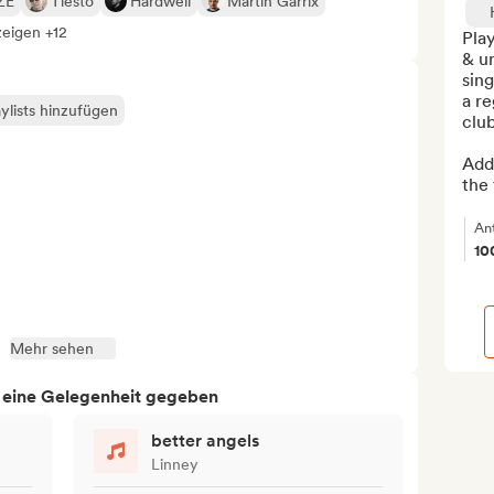
ZE
Tiësto
Hardwell
Martin Garrix
zeigen +12
Play
& u
sing
a re
ylists hinzufügen
club
Addi
the 
An
10
Mehr sehen
h eine Gelegenheit gegeben
better angels
Linney