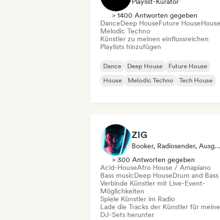
Playlist-Kurator
> 1400 Antworten gegeben
Dance
Deep House
Future House
Hous
Melodic Techno
Künstler zu meinen einflussreichen
Playlists hinzufügen
Dance
Deep House
Future House
House
Melodic Techno
Tech House
ZIG
Booker, Radiosender, Ausgewählte 
> 300 Antworten gegeben
Acid-House
Afro House / Amapiano
Bass music
Deep House
Drum and Bass
Verbinde Künstler mit Live-Event-
Möglichkeiten
Spiele Künstler im Radio
Lade die Tracks der Künstler für meine
DJ-Sets herunter