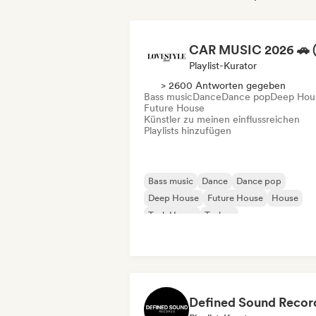
Playlist-Kurator
> 2600 Antworten gegeben
Bass music
Dance
Dance pop
Deep Hou
Future House
Künstler zu meinen einflussreichen
Playlists hinzufügen
Bass music
Dance
Dance pop
Deep House
Future House
House
Tech House
Techno