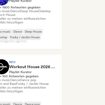
Playlist-Kurator
> 1900 Antworten gegeben
s music
Dance
Deep House
Dubstep
nch-House
stler zu meinen einflussreichen
lists hinzufügen
s music
Dance
Deep House
bstep
Funky / Jackin House
ture House
House
odic & Progressive House
NEU
Workout House 2026 💪 by Cyclout Records
Playlist-Kurator
> 100 Antworten gegeben
s music
Dance
Dance pop
m and Bass
Funky / Jackin House
stler zu meinen einflussreichen
lists hinzufügen
s music
Dance
Dance pop