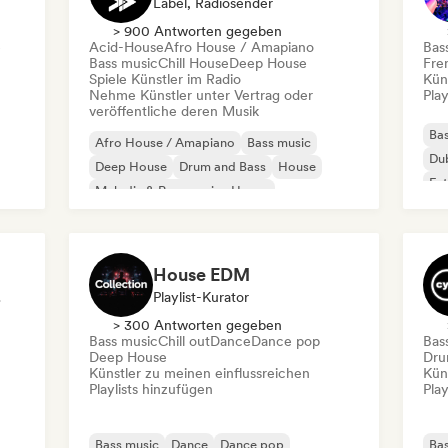
Label, Radiosender
> 900 Antworten gegeben
e
Acid-House
Afro House / Amapiano
Bas
Bass music
Chill House
Deep House
Fre
Spiele Künstler im Radio
Kün
Nehme Künstler unter Vertrag oder
Play
veröffentliche deren Musik
Bas
Afro House / Amapiano
Bass music
Du
Deep House
Drum and Bass
House
Fu
Melodic & Progressive House
Mel
Melodic Techno
Tech House
House EDM
DJs
Playlist-Kurator
> 300 Antworten gegeben
Bass music
Chill out
Dance
Dance pop
Bas
Deep House
Dru
Künstler zu meinen einflussreichen
Kün
Playlists hinzufügen
Play
Bass music
Dance
Dance pop
Bas