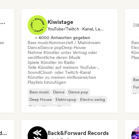
CAR MUSIC 2026 🚗 (by Lovestyle Records)
Kiwistage
YouTube/Twitch -Kanal, Label, Playlist-Kurator, Radiosender
> 4000 Antworten gegeben
se
Bass music
Kommerziell / Mainstream
Bas
Dance
Dance pop
Deep House
Ele
Nehme Künstler unter Vertrag oder
Kün
veröffentliche deren Musik
Play
Spiele Künstler im Radio
Teile Künstler auf meinem YouTube-,
SoundCloud- oder Twitch-Kanal
Künstler zu meinen einflussreichen
Bas
Playlists hinzufügen
Fun
Bass music
Dance
Dance pop
Ho
Deep House
Elektropop
Electro swing
Te
Future House
House
Defined Sound Records: House, Melodic Techno and EDM - Playlists Curated by DJ Nick Proof
Back&Forward Records