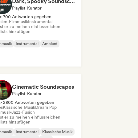
Dark, Spooky Soundscapes
Playlist-Kurator
> 700 Antworten gegeben
ient
Filmmusik
Instrumental
stler zu meinen einflussreichen
lists hinzufügen
mmusik
Instrumental
Ambient
Cinematic Soundscapes
Playlist-Kurator
> 2800 Antworten gegeben
es
Klassische Musik
Dream Pop
mmusik
Jazz-Fusion
stler zu meinen einflussreichen
lists hinzufügen
mmusik
Instrumental
Klassische Musik