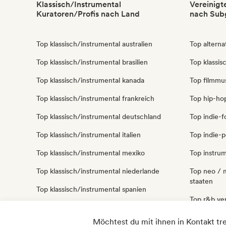
Klassisch/Instrumental
Vereinigt
Kuratoren/Profis nach Land
nach Sub
Top klassisch/instrumental australien
Top alterna
Top klassisch/instrumental brasilien
Top klassis
Top klassisch/instrumental kanada
Top filmmus
Top klassisch/instrumental frankreich
Top hip-hop
Top klassisch/instrumental deutschland
Top indie-f
Top klassisch/instrumental italien
Top indie-p
Top klassisch/instrumental mexiko
Top instrum
Top klassisch/instrumental niederlande
Top neo / m
staaten
Top klassisch/instrumental spanien
Top r&b ver
Top klassisch/instrumental vereinigtes
königreich
Top solo-kl
Möchtest du mit ihnen in Kontakt tr