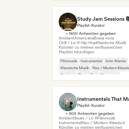
Playlist-Kurator
> 1600 Antworten gegeben
Ambient
Americana
Bossa nova
Chill / Lo-fi Hip-Hop
Klassische Musik
Künstler zu meinen einflussreichen
Playlists hinzufügen
Filmmusik
Instrumental
Solo-Klavier
Klassische Musik
Neo / Modern Klassi
Ambient
Dream Pop
Hyperpop
Playlist-Kurator
> 900 Antworten gegeben
Ambient
Beats / Lo-fi
Filmmusik
Instrumental
Neo / Modern Klassisch
Künstler zu meinen einflussreichen