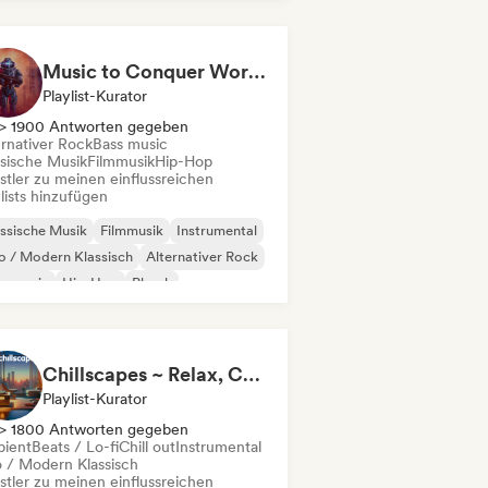
Music to Conquer Worlds To ⚔️ Epic Orchestral, Cinematic & Trailer Music
Playlist-Kurator
> 1900 Antworten gegeben
ernativer Rock
Bass music
ssische Musik
Filmmusik
Hip-Hop
stler zu meinen einflussreichen
lists hinzufügen
ssische Musik
Filmmusik
Instrumental
 / Modern Klassisch
Alternativer Rock
s music
Hip-Hop
Phonk
Chillscapes ~ Relax, Concentrate, Meditate, Sleep, Dream
Playlist-Kurator
> 1800 Antworten gegeben
ient
Beats / Lo-fi
Chill out
Instrumental
 / Modern Klassisch
stler zu meinen einflussreichen