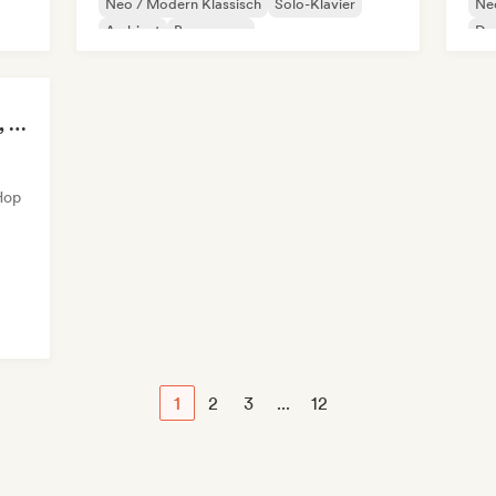
Neo / Modern Klassisch
Solo-Klavier
Neo
Ambient
Bossa nova
Dr
Chill / Lo-fi Hip-Hop
Chill out
Lofi Music, Lofi Beats, Lofi HipHop & Study Beats
-Hop
1
2
3
...
12