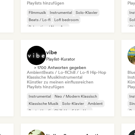
Playlists hinzufügen
Play
Filmmusik
Instrumental
Solo-Klavier
Ins
Beats / Lo-fi
Lofi bedroom
Sol
Relaxation / New Age
Chi
vibe
Playlist-Kurator
> 1700 Antworten gegeben
Ambient
Beats / Lo-fi
Chill / Lo-fi Hip-Hop
Blu
Klassische Musik
Instrumental
Ins
Künstler zu meinen einflussreichen
Kün
Playlists hinzufügen
Play
Instrumental
Neo / Modern Klassisch
Ins
Klassische Musik
Solo-Klavier
Ambient
Si
Beats / Lo-fi
Chill / Lo-fi Hip-Hop
Po
Synthwave