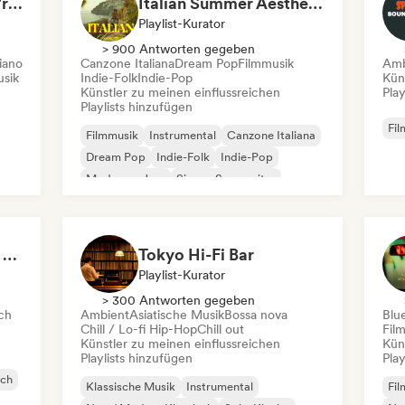
Songs to pretend you're in The White Lotus
Italian Summer Aesthetic
Playlist-Kurator
> 900 Antworten gegeben
iano
Canzone Italiana
Dream Pop
Filmmusik
Amb
usik
Indie-Folk
Indie-Pop
Kün
Künstler zu meinen einflussreichen
Play
Playlists hinzufügen
Fil
Filmmusik
Instrumental
Canzone Italiana
Dream Pop
Indie-Folk
Indie-Pop
Moderner Jazz
Singer-Songwriter
Classical, but Make It Epic
Tokyo Hi-Fi Bar
Playlist-Kurator
> 300 Antworten gegeben
ch
Ambient
Asiatische Musik
Bossa nova
Blu
Chill / Lo-fi Hip-Hop
Chill out
Fil
Künstler zu meinen einflussreichen
Kün
Playlists hinzufügen
Play
sch
Klassische Musik
Instrumental
Fil