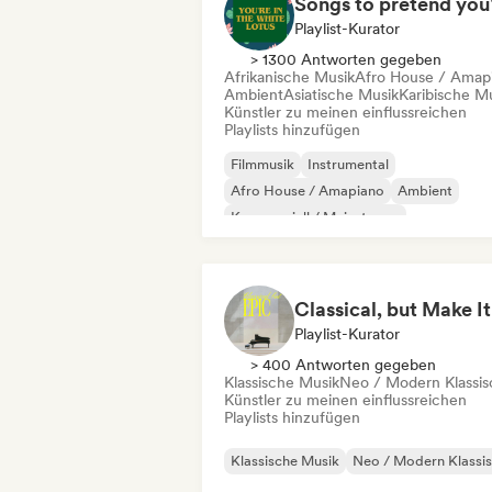
Playlist-Kurator
> 1300 Antworten gegeben
Afrikanische Musik
Afro House / Amap
Ambient
Asiatische Musik
Karibische M
Künstler zu meinen einflussreichen
Playlists hinzufügen
Filmmusik
Instrumental
Afro House / Amapiano
Ambient
Kommerziell / Mainstream
Elektro-Jazz / Nu Jazz
Experimentelle Elektronik
Jazz-Fusion
Playlist-Kurator
> 400 Antworten gegeben
Klassische Musik
Neo / Modern Klassis
Künstler zu meinen einflussreichen
Playlists hinzufügen
Klassische Musik
Neo / Modern Klassi