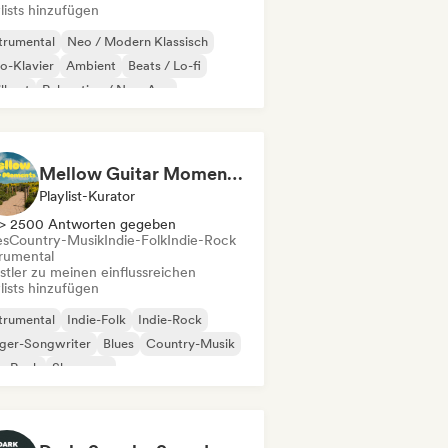
lists hinzufügen
trumental
Neo / Modern Klassisch
o-Klavier
Ambient
Beats / Lo-fi
ll out
Relaxation / New Age
Mellow Guitar Moments 🎸 Acoustic Indie Folk & Singer-Songwriter
Playlist-Kurator
> 2500 Antworten gegeben
es
Country-Musik
Indie-Folk
Indie-Rock
trumental
stler zu meinen einflussreichen
lists hinzufügen
trumental
Indie-Folk
Indie-Rock
nger-Songwriter
Blues
Country-Musik
p-Rock
Shoegaze