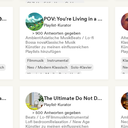
Chill / Lo-fi Hip-Hop
Coldwave
Electronica
Experimenteller Jazz
Study Jam Sessions 📚 Indie Folk, Dream Pop & Singer-Songwriter
POV: You're Living in a Studio Ghibli Movie 🌱 Neo-Classical Piano & Dream Pop
Playlist-Kurator
> 900 Antworten gegeben
Ambient
Asiatische Musik
Beats / Lo-fi
Alt
Bossa nova
Klassische Musik
Kla
Künstler zu meinen einflussreichen
Kün
Playlists hinzufügen
Play
Filmmusik
Instrumental
Kla
sch
Neo / Modern Klassisch
Solo-Klavier
Neo
Klassische Musik
Beats / Lo-fi
Bas
Dream Pop
Indie-Folk
Instrumentals That Make You Feel Like Floating
The Ultimate Do Not Disturb Playlist 🔕 Neo-Classical & Ambient Piano
Playlist-Kurator
> 500 Antworten gegeben
Beats / Lo-fi
Filmmusik
Instrumental
Amb
Lofi bedroom
Relaxation / New Age
Neo
Künstler zu meinen einflussreichen
Kün