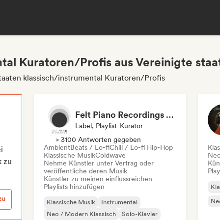
tal Kuratoren/Profis aus Vereinigte staa
aaten klassisch/instrumental Kuratoren/Profis
Felt Piano Recordings (label, playlists)
Label, Playlist-Kurator
> 3100 Antworten gegeben
Ambient
Beats / Lo-fi
Chill / Lo-fi Hip-Hop
Kla
i
Klassische Musik
Coldwave
Neo
k zu
Nehme Künstler unter Vertrag oder
Kün
veröffentliche deren Musik
Play
Künstler zu meinen einflussreichen
Playlists hinzufügen
Kla
zu
Neo
Klassische Musik
Instrumental
Neo / Modern Klassisch
Solo-Klavier