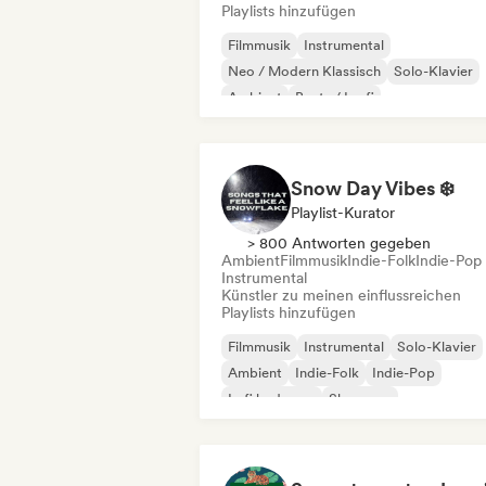
Playlists hinzufügen
Filmmusik
Instrumental
Neo / Modern Klassisch
Solo-Klavier
Ambient
Beats / Lo-fi
Snow Day Vibes ❄️
Playlist-Kurator
> 800 Antworten gegeben
Ambient
Filmmusik
Indie-Folk
Indie-Pop
Instrumental
Künstler zu meinen einflussreichen
Playlists hinzufügen
Filmmusik
Instrumental
Solo-Klavier
Ambient
Indie-Folk
Indie-Pop
Lofi bedroom
Shoegaze