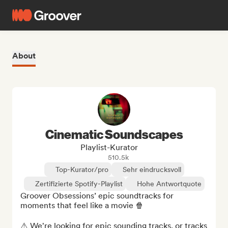
About
Cinematic Soundscapes
Playlist-Kurator
510.5k
Top-Kurator/pro
Sehr eindrucksvoll
Zertifizierte Spotify-Playlist
Hohe Antwortquote
Groover Obsessions’ epic soundtracks for 
moments that feel like a movie 🍿

⚠️ We're looking for epic sounding tracks, or tracks 