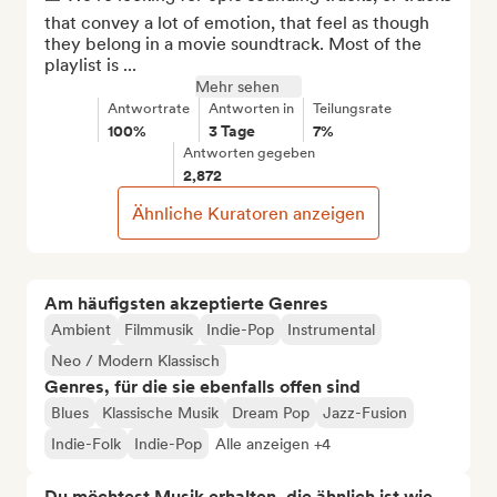
that convey a lot of emotion, that feel as though 
they belong in a movie soundtrack. Most of the 
playlist is ...
Mehr sehen
Antwortrate
Antworten in
Teilungsrate
100%
3 Tage
7%
Antworten gegeben
2,872
Ähnliche Kuratoren anzeigen
Am häufigsten akzeptierte Genres
Ambient
Filmmusik
Indie-Pop
Instrumental
Neo / Modern Klassisch
Genres, für die sie ebenfalls offen sind
Blues
Klassische Musik
Dream Pop
Jazz-Fusion
Indie-Folk
Indie-Pop
Alle anzeigen +4
Du möchtest Musik erhalten, die ähnlich ist wie