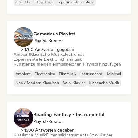
Chill / Lo-fi Hip-Hop
Experimenteller Jazz
Gamadeus Playlist
Playlist-Kurator
> 1700 Antworten gegeben
Ambient
Klassische Musik
Electronica
Experimentelle Elektronik
Filmmusik
Künstler zu meinen einflussreichen Playlists hinzufügen
Ambient
Electronica
Filmmusik
Instrumental
Minimal
Neo / Modern Klassisch
Solo-Klavier
Klassische Musik
Reading Fantasy - Instrumental
Playlist-Kurator
> 1500 Antworten gegeben
Klassische Musik
Filmmusik
Instrumental
Solo-Klavier