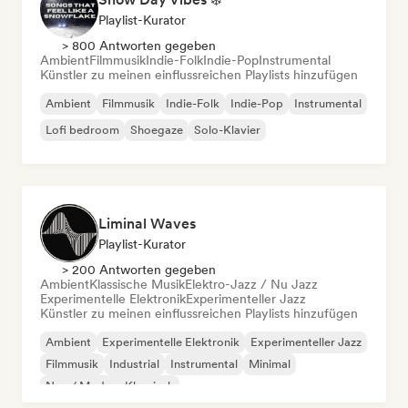
Playlist-Kurator
> 800 Antworten gegeben
Ambient
Filmmusik
Indie-Folk
Indie-Pop
Instrumental
Künstler zu meinen einflussreichen Playlists hinzufügen
Ambient
Filmmusik
Indie-Folk
Indie-Pop
Instrumental
Lofi bedroom
Shoegaze
Solo-Klavier
Liminal Waves
Playlist-Kurator
> 200 Antworten gegeben
Ambient
Klassische Musik
Elektro-Jazz / Nu Jazz
Experimentelle Elektronik
Experimenteller Jazz
Künstler zu meinen einflussreichen Playlists hinzufügen
Ambient
Experimentelle Elektronik
Experimenteller Jazz
Filmmusik
Industrial
Instrumental
Minimal
Neo / Modern Klassisch