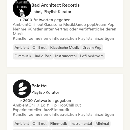
Bad Architect Records
Label, Playlist-Kurator
> 7400 Antworten gegeben
Ambient
Chill out
Klassische Musik
Dance pop
Dream Pop
Nehme Künstler unter Vertrag oder veröffentliche deren
Musik
Künstler zu meinen einflussreichen Playlists hinzufügen
Ambient
Chill out
Klassische Musik
Dream Pop
Filmmusik
Indie-Pop
Instrumental
Lofi bedroom
Palette
Playlist-Kurator
> 2600 Antworten gegeben
Ambient
Chill / Lo-fi Hip-Hop
Chill out
Experimenteller Jazz
Filmmusik
Künstler zu meinen einflussreichen Playlists hinzufügen
Ambient
Chill out
Filmmusik
Instrumental
Minimal