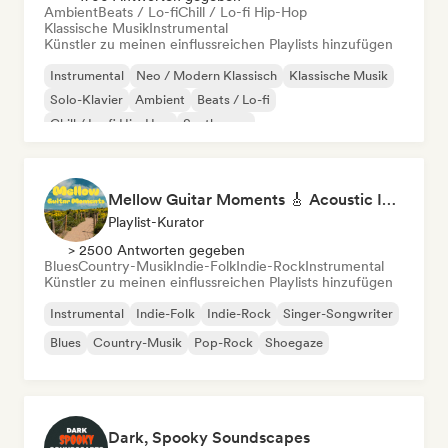
Ambient
Beats / Lo-fi
Chill / Lo-fi Hip-Hop
Klassische Musik
Instrumental
Künstler zu meinen einflussreichen Playlists hinzufügen
Instrumental
Neo / Modern Klassisch
Klassische Musik
Solo-Klavier
Ambient
Beats / Lo-fi
Chill / Lo-fi Hip-Hop
Synthwave
Mellow Guitar Moments 🎸 Acoustic Indie Folk & Singer-Songwriter
Playlist-Kurator
> 2500 Antworten gegeben
Blues
Country-Musik
Indie-Folk
Indie-Rock
Instrumental
Künstler zu meinen einflussreichen Playlists hinzufügen
Instrumental
Indie-Folk
Indie-Rock
Singer-Songwriter
Blues
Country-Musik
Pop-Rock
Shoegaze
Dark, Spooky Soundscapes