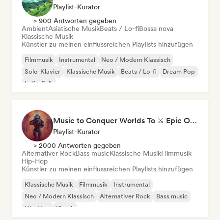
Playlist-Kurator
> 900 Antworten gegeben
Ambient
Asiatische Musik
Beats / Lo-fi
Bossa nova
Klassische Musik
Künstler zu meinen einflussreichen Playlists hinzufügen
Filmmusik
Instrumental
Neo / Modern Klassisch
Solo-Klavier
Klassische Musik
Beats / Lo-fi
Dream Pop
Indie-Folk
Music to Conquer Worlds To ⚔️ Epic Orchestral, Cinematic & Trailer Music
Playlist-Kurator
> 2000 Antworten gegeben
Alternativer Rock
Bass music
Klassische Musik
Filmmusik
Hip-Hop
Künstler zu meinen einflussreichen Playlists hinzufügen
Klassische Musik
Filmmusik
Instrumental
Neo / Modern Klassisch
Alternativer Rock
Bass music
Hip-Hop
Phonk