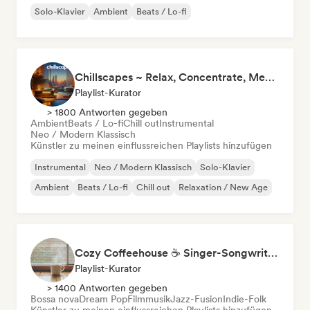
Solo-Klavier
Ambient
Beats / Lo-fi
Chillscapes ~ Relax, Concentrate, Meditate, Sleep, Dream
Playlist-Kurator
> 1800 Antworten gegeben
Ambient
Beats / Lo-fi
Chill out
Instrumental
Neo / Modern Klassisch
Künstler zu meinen einflussreichen Playlists hinzufügen
Instrumental
Neo / Modern Klassisch
Solo-Klavier
Ambient
Beats / Lo-fi
Chill out
Relaxation / New Age
Cozy Coffeehouse ☕ Singer-Songwriter, Indie Folk & Acoustic
Playlist-Kurator
> 1400 Antworten gegeben
Bossa nova
Dream Pop
Filmmusik
Jazz-Fusion
Indie-Folk