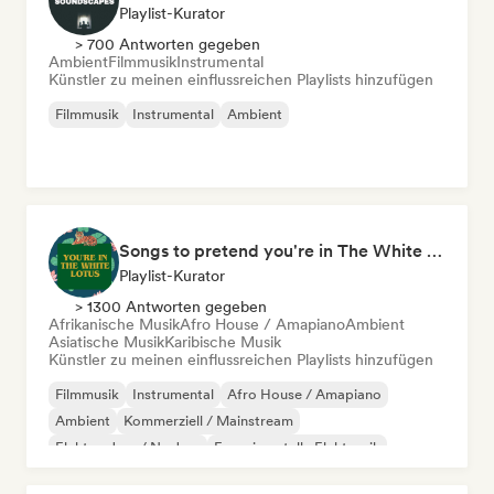
Playlist-Kurator
> 700 Antworten gegeben
Ambient
Filmmusik
Instrumental
Künstler zu meinen einflussreichen Playlists hinzufügen
Filmmusik
Instrumental
Ambient
Songs to pretend you're in The White Lotus
Playlist-Kurator
> 1300 Antworten gegeben
Afrikanische Musik
Afro House / Amapiano
Ambient
Asiatische Musik
Karibische Musik
Künstler zu meinen einflussreichen Playlists hinzufügen
Filmmusik
Instrumental
Afro House / Amapiano
Ambient
Kommerziell / Mainstream
Elektro-Jazz / Nu Jazz
Experimentelle Elektronik
Jazz-Fusion