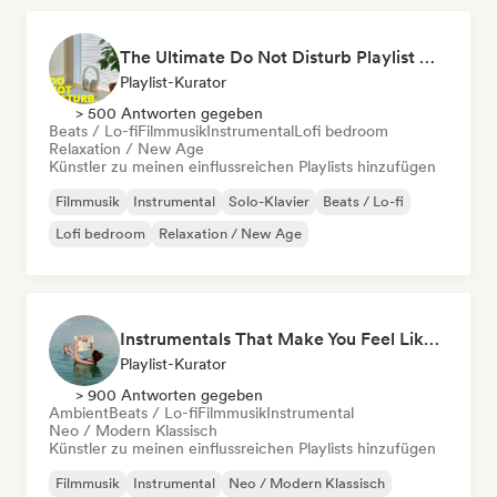
The Ultimate Do Not Disturb Playlist 🔕 Neo-Classical & Ambient Piano
Playlist-Kurator
> 500 Antworten gegeben
Beats / Lo-fi
Filmmusik
Instrumental
Lofi bedroom
Relaxation / New Age
Künstler zu meinen einflussreichen Playlists hinzufügen
Filmmusik
Instrumental
Solo-Klavier
Beats / Lo-fi
Lofi bedroom
Relaxation / New Age
Instrumentals That Make You Feel Like Floating
Playlist-Kurator
> 900 Antworten gegeben
Ambient
Beats / Lo-fi
Filmmusik
Instrumental
Neo / Modern Klassisch
Künstler zu meinen einflussreichen Playlists hinzufügen
Filmmusik
Instrumental
Neo / Modern Klassisch