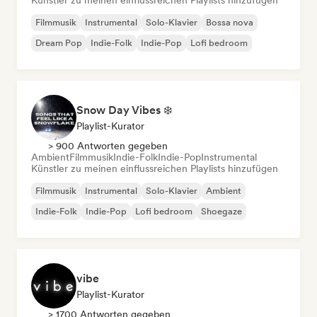
Künstler zu meinen einflussreichen Playlists hinzufügen
Filmmusik
Instrumental
Solo-Klavier
Bossa nova
Dream Pop
Indie-Folk
Indie-Pop
Lofi bedroom
Snow Day Vibes ❄️
Playlist-Kurator
> 900 Antworten gegeben
Ambient
Filmmusik
Indie-Folk
Indie-Pop
Instrumental
Künstler zu meinen einflussreichen Playlists hinzufügen
Filmmusik
Instrumental
Solo-Klavier
Ambient
Indie-Folk
Indie-Pop
Lofi bedroom
Shoegaze
vibe
Playlist-Kurator
> 1700 Antworten gegeben