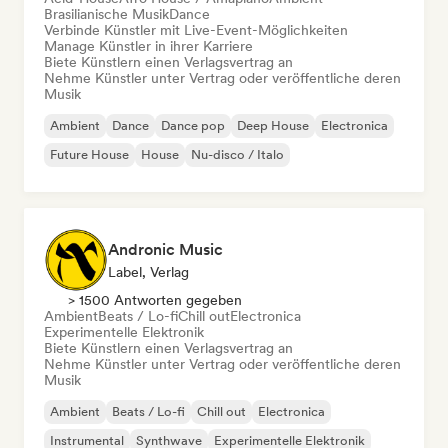
Brasilianische Musik
Dance
Verbinde Künstler mit Live-Event-Möglichkeiten
Manage Künstler in ihrer Karriere
Biete Künstlern einen Verlagsvertrag an
Nehme Künstler unter Vertrag oder veröffentliche deren
Musik
Ambient
Dance
Dance pop
Deep House
Electronica
Future House
House
Nu-disco / Italo
Andronic Music
Label, Verlag
> 1500 Antworten gegeben
Ambient
Beats / Lo-fi
Chill out
Electronica
Experimentelle Elektronik
Biete Künstlern einen Verlagsvertrag an
Nehme Künstler unter Vertrag oder veröffentliche deren
Musik
Ambient
Beats / Lo-fi
Chill out
Electronica
Instrumental
Synthwave
Experimentelle Elektronik