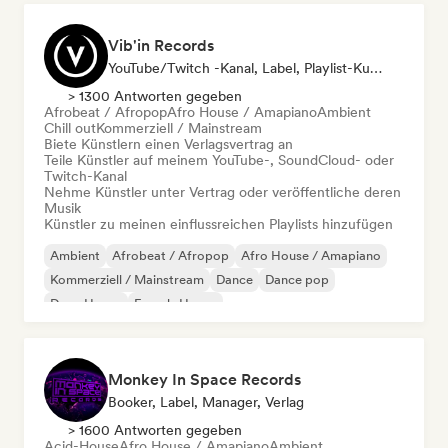
Vib'in Records
YouTube/Twitch -Kanal, Label, Playlist-Kurator, Verlag
> 1300 Antworten gegeben
Afrobeat / Afropop
Afro House / Amapiano
Ambient
Chill out
Kommerziell / Mainstream
Biete Künstlern einen Verlagsvertrag an
Teile Künstler auf meinem YouTube-, SoundCloud- oder
Twitch-Kanal
Nehme Künstler unter Vertrag oder veröffentliche deren
Musik
Künstler zu meinen einflussreichen Playlists hinzufügen
Ambient
Afrobeat / Afropop
Afro House / Amapiano
Kommerziell / Mainstream
Dance
Dance pop
Deep House
French-House
Monkey In Space Records
Booker, Label, Manager, Verlag
> 1600 Antworten gegeben
Acid-House
Afro House / Amapiano
Ambient