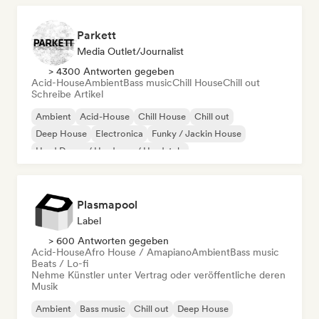
Parkett
Media Outlet/Journalist
> 4300 Antworten gegeben
Acid-House
Ambient
Bass music
Chill House
Chill out
Schreibe Artikel
Ambient
Acid-House
Chill House
Chill out
Deep House
Electronica
Funky / Jackin House
Hard Dance / Hardcore / Hardstyle
Plasmapool
Label
> 600 Antworten gegeben
Acid-House
Afro House / Amapiano
Ambient
Bass music
Beats / Lo-fi
Nehme Künstler unter Vertrag oder veröffentliche deren
Musik
Ambient
Bass music
Chill out
Deep House