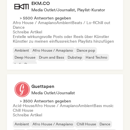
EKM.CO
Media Outlet/Journalist, Playlist-Kurator
> 5500 Antworten gegeben
Afro House / Amapiano
Ambient
Beats / Lo-fi
Chill out
Dance
Schreibe Artikel
Erstelle wirkungsvolle Posts oder Reels über Künstler
Künstler zu meinen einflussreichen Playlists hinzufügen
Ambient
Afro House / Amapiano
Dance pop
Deep House
Drum and Bass
Dubstep
Hard Techno
Indie-Dance
Guettapen
Media Outlet/Journalist
> 3500 Antworten gegeben
Acid-House
Afro House / Amapiano
Ambient
Bass music
Chill House
Schreibe Artikel
Ambient
Afro House / Amapiano
Chill House
Dance