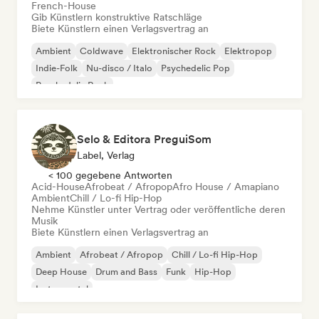
French-House
Gib Künstlern konstruktive Ratschläge
Biete Künstlern einen Verlagsvertrag an
Ambient
Coldwave
Elektronischer Rock
Elektropop
Indie-Folk
Nu-disco / Italo
Psychedelic Pop
Psychedelic Rock
Selo & Editora PreguiSom
Label, Verlag
< 100 gegebene Antworten
Acid-House
Afrobeat / Afropop
Afro House / Amapiano
Ambient
Chill / Lo-fi Hip-Hop
Nehme Künstler unter Vertrag oder veröffentliche deren
Musik
Biete Künstlern einen Verlagsvertrag an
Ambient
Afrobeat / Afropop
Chill / Lo-fi Hip-Hop
Deep House
Drum and Bass
Funk
Hip-Hop
Instrumental