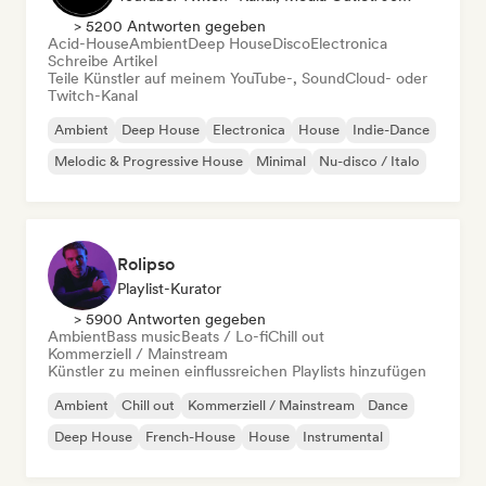
> 5200 Antworten gegeben
Acid-House
Ambient
Deep House
Disco
Electronica
Schreibe Artikel
Teile Künstler auf meinem YouTube-, SoundCloud- oder
Twitch-Kanal
Ambient
Deep House
Electronica
House
Indie-Dance
Melodic & Progressive House
Minimal
Nu-disco / Italo
Rolipso
Playlist-Kurator
> 5900 Antworten gegeben
Ambient
Bass music
Beats / Lo-fi
Chill out
Kommerziell / Mainstream
Künstler zu meinen einflussreichen Playlists hinzufügen
Ambient
Chill out
Kommerziell / Mainstream
Dance
Deep House
French-House
House
Instrumental