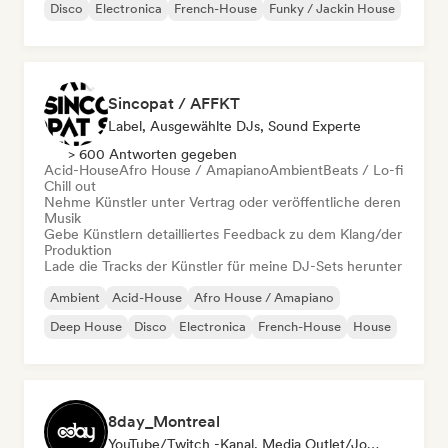
Disco
Electronica
French-House
Funky / Jackin House
Sincopat / AFFKT
Label, Ausgewählte DJs, Sound Experte
> 600 Antworten gegeben
Acid-House
Afro House / Amapiano
Ambient
Beats / Lo-fi
Chill out
Nehme Künstler unter Vertrag oder veröffentliche deren
Musik
Gebe Künstlern detailliertes Feedback zu dem Klang/der
Produktion
Lade die Tracks der Künstler für meine DJ-Sets herunter
Ambient
Acid-House
Afro House / Amapiano
Deep House
Disco
Electronica
French-House
House
8day_Montreal
YouTube/Twitch -Kanal, Media Outlet/Journalist