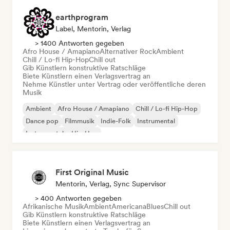
earthprogram
Label, Mentorin, Verlag
> 1400 Antworten gegeben
Afro House / Amapiano
Alternativer Rock
Ambient
Chill / Lo-fi Hip-Hop
Chill out
Gib Künstlern konstruktive Ratschläge
Biete Künstlern einen Verlagsvertrag an
Nehme Künstler unter Vertrag oder veröffentliche deren
Musik
Ambient
Afro House / Amapiano
Chill / Lo-fi Hip-Hop
Dance pop
Filmmusik
Indie-Folk
Instrumental
Instrumentaler Hip-Hop
First Original Music
Mentorin, Verlag, Sync Supervisor
> 400 Antworten gegeben
Afrikanische Musik
Ambient
Americana
Blues
Chill out
Gib Künstlern konstruktive Ratschläge
Biete Künstlern einen Verlagsvertrag an