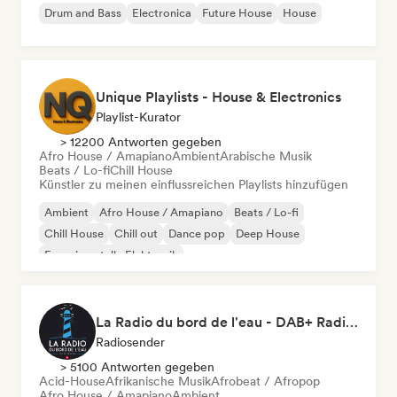
Drum and Bass
Electronica
Future House
House
Unique Playlists - House & Electronics
Playlist-Kurator
> 12200 Antworten gegeben
Afro House / Amapiano
Ambient
Arabische Musik
Beats / Lo-fi
Chill House
Künstler zu meinen einflussreichen Playlists hinzufügen
Ambient
Afro House / Amapiano
Beats / Lo-fi
Chill House
Chill out
Dance pop
Deep House
Experimentelle Elektronik
La Radio du bord de l'eau - DAB+ Radio Station (Switzerland)
Radiosender
> 5100 Antworten gegeben
Acid-House
Afrikanische Musik
Afrobeat / Afropop
Afro House / Amapiano
Ambient