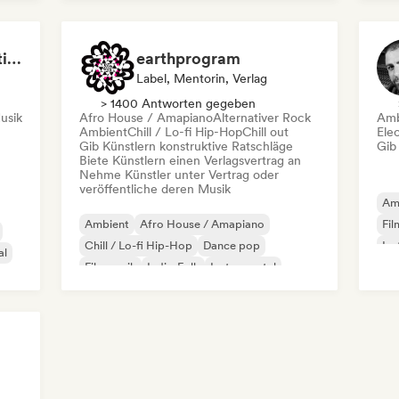
Po
MANAGARM Productions
earthprogram
Label, Mentorin, Verlag
> 1400 Antworten gegeben
usik
Afro House / Amapiano
Alternativer Rock
Amb
Ambient
Chill / Lo-fi Hip-Hop
Chill out
Ele
Gib Künstlern konstruktive Ratschläge
Gib
Biete Künstlern einen Verlagsvertrag an
Nehme Künstler unter Vertrag oder
veröffentliche deren Musik
Am
Ambient
Afro House / Amapiano
Fil
Chill / Lo-fi Hip-Hop
Dance pop
Ins
al
Filmmusik
Indie-Folk
Instrumental
Instrumentaler Hip-Hop