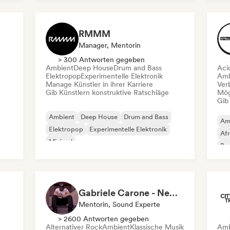
Tech House
Nu-
Or
RMMM
Manager, Mentorin
> 300 Antworten gegeben
Ambient
Deep House
Drum and Bass
Aci
Elektropop
Experimentelle Elektronik
Amb
Manage Künstler in ihrer Karriere
Ver
Gib Künstlern konstruktive Ratschläge
Mög
Gib
Ambient
Deep House
Drum and Bass
Am
Elektropop
Experimentelle Elektronik
Af
Minimal
Bea
Organischer House / Downtempo
Dr
Synthwave
Gabriele Carone - NewAir Studio
Mentorin, Sound Experte
> 2600 Antworten gegeben
Alternativer Rock
Ambient
Klassische Musik
Amb