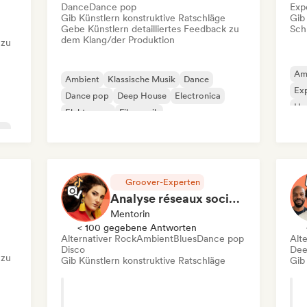
Dance
Dance pop
Exp
Gib Künstlern konstruktive Ratschläge
Gib
Gebe Künstlern detailliertes Feedback zu
Schr
dem Klang/der Produktion
 zu
Am
Ambient
Klassische Musik
Dance
Exp
Dance pop
Deep House
Electronica
Ho
Elektropop
Filmmusik
Neo
co
Groover-Experten
Analyse réseaux sociaux et présence en ligne
Mentorin
< 100 gegebene Antworten
Alternativer Rock
Ambient
Blues
Dance pop
Alt
Disco
Dee
 zu
Gib Künstlern konstruktive Ratschläge
Gib