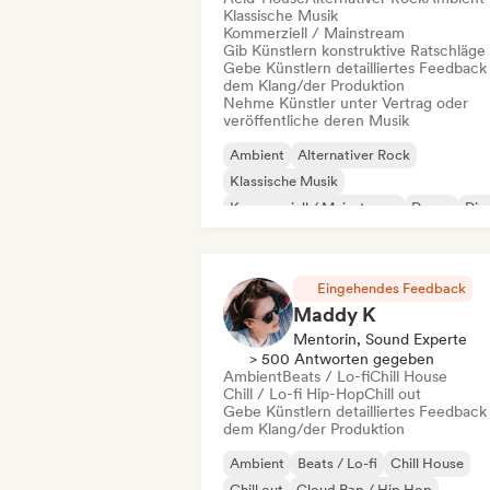
Klassische Musik
Kommerziell / Mainstream
Gib Künstlern konstruktive Ratschläge
Gebe Künstlern detailliertes Feedback
dem Klang/der Produktion
Nehme Künstler unter Vertrag oder
veröffentliche deren Musik
Ambient
Alternativer Rock
Klassische Musik
Kommerziell / Mainstream
Dance
Dis
Electronica
Elektronischer Rock
Eingehendes Feedback
Maddy K
Mentorin, Sound Experte
> 500 Antworten gegeben
Ambient
Beats / Lo-fi
Chill House
Chill / Lo-fi Hip-Hop
Chill out
Gebe Künstlern detailliertes Feedback
dem Klang/der Produktion
Ambient
Beats / Lo-fi
Chill House
Chill out
Cloud Rap / Hip Hop