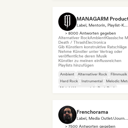
Label, Mentorin, Playlist-Kurator
> 8000 Antworten gegeben
Alternativer Rock
Ambient
Klassische M
Death / Thrash
Electronica
Gib Künstlern konstruktive Ratschläge
Nehme Künstler unter Vertrag oder
veröffentliche deren Musik
Künstler zu meinen einflussreichen
Playlists hinzufügen
Ambient
Alternativer Rock
Filmmusik
Hard Rock
Instrumental
Melodic Met
Metal / Heavy metal
Post-Rock
Frenchorama
Label, Media Outlet/Journalist, Mentorin
> 7500 Antworten gegeben