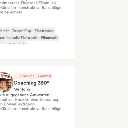
erimentelle Elektronik
Filmmusik
 Künstlern konstruktive Ratschläge
eibe Artikel
bient
Dream Pop
Electronica
erimentelle Elektronik
Filmmusik
use
Indie-Folk
 / Modern Klassisch
Groover-Experten
Coaching 360°
Mentorin
< 100 gegebene Antworten
ernativer Rock
Ambient
Dance pop
p House
Elektropop
 Künstlern konstruktive Ratschläge