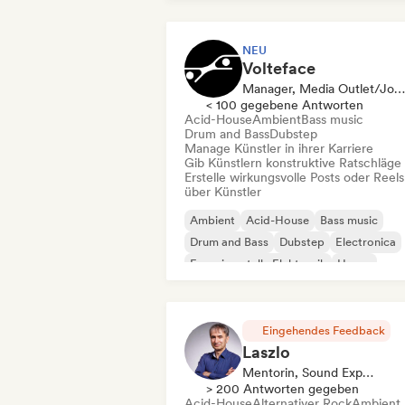
NEU
Volteface
Manager, Media Outlet/Journalist, Mentorin
< 100 gegebene Antworten
Acid-House
Ambient
Bass music
Drum and Bass
Dubstep
Manage Künstler in ihrer Karriere
Gib Künstlern konstruktive Ratschläge
Erstelle wirkungsvolle Posts oder Reels
über Künstler
Ambient
Acid-House
Bass music
Drum and Bass
Dubstep
Electronica
Experimentelle Elektronik
House
Eingehendes Feedback
Laszlo
Mentorin, Sound Experte
> 200 Antworten gegeben
Acid-House
Alternativer Rock
Ambient