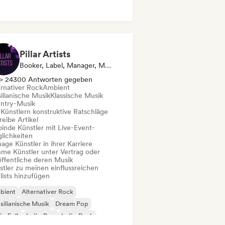
Pillar Artists
Booker, Label, Manager, Media Outlet/Journalist, Mentorin, Playlist-Kurator
> 24300 Antworten gegeben
ernativer Rock
Ambient
ilianische Musik
Klassische Musik
ntry-Musik
 Künstlern konstruktive Ratschläge
eibe Artikel
binde Künstler mit Live-Event-
lichkeiten
ge Künstler in ihrer Karriere
me Künstler unter Vertrag oder
öffentliche deren Musik
stler zu meinen einflussreichen
lists hinzufügen
bient
Alternativer Rock
silianische Musik
Dream Pop
ie-Folk
Indie-Pop
Indie-Rock