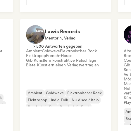
Lawis Records
Mentorin, Verlag
> 500 Antworten gegeben
nt
Ambient
Coldwave
Elektronischer Rock
Alt
Elektropop
French-House
Bras
Gib Künstlern konstruktive Ratschläge
Cou
Biete Künstlern einen Verlagsvertrag an
Gib
Schr
Ver
Mög
Mana
Neh
Ambient
Coldwave
Elektronischer Rock
ver
nk
Kün
Elektropop
Indie-Folk
Nu-disco / Italo
Play
unk
Psychedelic Pop
Psychedelic Rock
Am
Bra
Ind