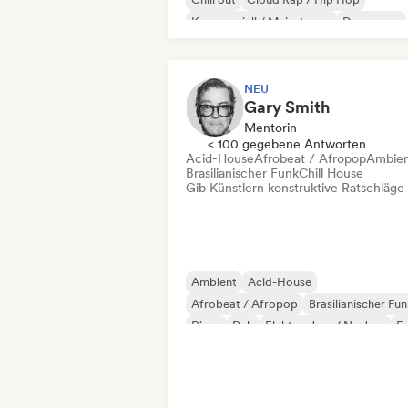
Kommerziell / Mainstream
Dance pop
Dream Pop
NEU
Gary Smith
Mentorin
< 100 gegebene Antworten
Acid-House
Afrobeat / Afropop
Ambie
Brasilianischer Funk
Chill House
Gib Künstlern konstruktive Ratschläge
Ambient
Acid-House
Afrobeat / Afropop
Brasilianischer Fu
Disco
Dub
Elektro-Jazz / Nu Jazz
F