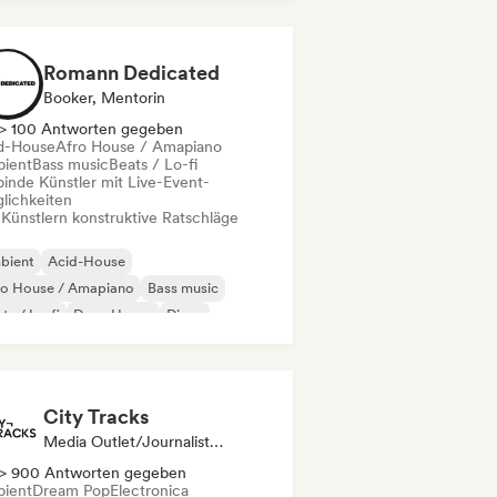
disco / Italo
ganischer House / Downtempo
Romann Dedicated
Booker, Mentorin
> 100 Antworten gegeben
d-House
Afro House / Amapiano
ient
Bass music
Beats / Lo-fi
binde Künstler mit Live-Event-
lichkeiten
 Künstlern konstruktive Ratschläge
bient
Acid-House
ro House / Amapiano
Bass music
ts / Lo-fi
Deep House
Disco
um and Bass
City Tracks
Media Outlet/Journalist, Mentorin
> 900 Antworten gegeben
ient
Dream Pop
Electronica