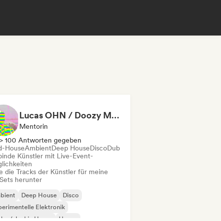
Lucas OHN / Doozy Magazine
Mentorin
> 100 Antworten gegeben
d-House
Ambient
Deep House
Disco
Dub
binde Künstler mit Live-Event-
lichkeiten
e die Tracks der Künstler für meine
Sets herunter
bient
Deep House
Disco
erimentelle Elektronik
ky / Jackin House
House