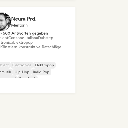
p-Rock
Neura Prd.
Mentorin
> 500 Antworten gegeben
ient
Canzone Italiana
Dubstep
ctronica
Elektropop
 Künstlern konstruktive Ratschläge
bient
Electronica
Elektropop
mmusik
Hip-Hop
Indie-Pop
trumental
Pop-Rock