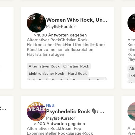
Po
Women Who Rock, Unapologetically
Playlist-Kurator
> 1000 Antworten gegeben
Alternativer Rock
Christian Rock
Alt
Elektronischer Rock
Hard Rock
Indie-Rock
Kom
Künstler zu meinen einflussreichen
Fil
Playlists hinzufügen
Kün
Play
Alternativer Rock
Christian Rock
Alt
Elektronischer Rock
Hard Rock
Ind
Indie-Rock
Pop-Rock
Progressiver Rock
Psy
Psychedelic Rock
NEU
Milo Vinyl - Content Creator
Psychedelic Rock 🌀: Modern Psych & Turkish Vibes
Playlist-Kurator
> 200 Antworten gegeben
Alternativer Rock
Dream Pop
Alt
Experimenteller Rock
Garage-Rock
Psy