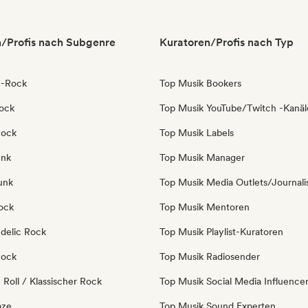
/Profis nach Subgenre
Kuratoren/Profis nach Typ
e-Rock
Top Musik Bookers
ock
Top Musik YouTube/Twitch -Kanäl
Rock
Top Musik Labels
unk
Top Musik Manager
unk
Top Musik Media Outlets/Journali
ock
Top Musik Mentoren
delic Rock
Top Musik Playlist-Kuratoren
Rock
Top Musik Radiosender
Roll / Klassischer Rock
Top Musik Social Media Influence
aze
Top Musik Sound Experten