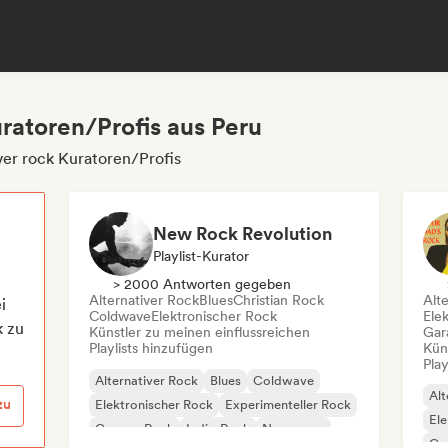
uratoren/Profis aus Peru
ver rock Kuratoren/Profis
New Rock Revolution
Playlist-Kurator
> 2000 Antworten gegeben
Alternativer Rock
Blues
Christian Rock
Alt
i
Coldwave
Elektronischer Rock
Ele
k zu
Künstler zu meinen einflussreichen
Gar
Playlists hinzufügen
Kün
Play
Alternativer Rock
Blues
Coldwave
Alt
zu
Elektronischer Rock
Experimenteller Rock
Ele
Garage-Rock
Indie-Rock
New wave
Ga