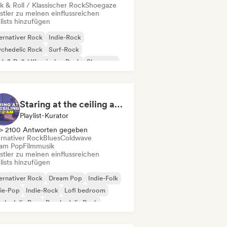
k & Roll / Klassischer Rock
Shoegaze
stler zu meinen einflussreichen
lists hinzufügen
ernativer Rock
Indie-Rock
chedelic Rock
Surf-Rock
k & Roll / Klassischer Rock
Shoegaze
Staring at the ceiling at 2am
Playlist-Kurator
> 2100 Antworten gegeben
ernativer Rock
Blues
Coldwave
am Pop
Filmmusik
stler zu meinen einflussreichen
lists hinzufügen
ernativer Rock
Dream Pop
Indie-Folk
ie-Pop
Indie-Rock
Lofi bedroom
ychedelic Pop
Psychedelic Rock