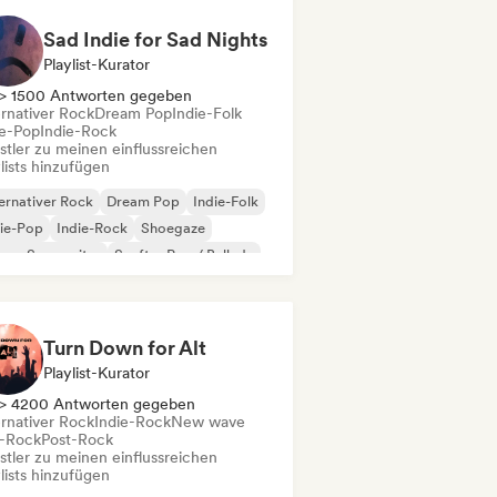
Sad Indie for Sad Nights
Playlist-Kurator
> 1500 Antworten gegeben
ernativer Rock
Dream Pop
Indie-Folk
ie-Pop
Indie-Rock
stler zu meinen einflussreichen
lists hinzufügen
ernativer Rock
Dream Pop
Indie-Folk
ie-Pop
Indie-Rock
Shoegaze
nger-Songwriter
Sanfter Pop / Ballade
Turn Down for Alt
Playlist-Kurator
> 4200 Antworten gegeben
ernativer Rock
Indie-Rock
New wave
-Rock
Post-Rock
stler zu meinen einflussreichen
lists hinzufügen