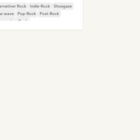
ernativer Rock
Indie-Rock
Shoegaze
w wave
Pop-Rock
Post-Rock
gressiver Rock