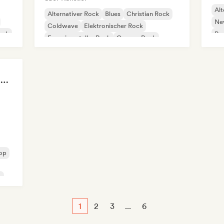
Alt
Alternativer Rock
Blues
Christian Rock
Ne
Coldwave
Elektronischer Rock
ock
Pro
Experimenteller Rock
Garage-Rock
Hard Rock
You're in a Coming of Age Movie
Pop
k
1
2
3
...
6