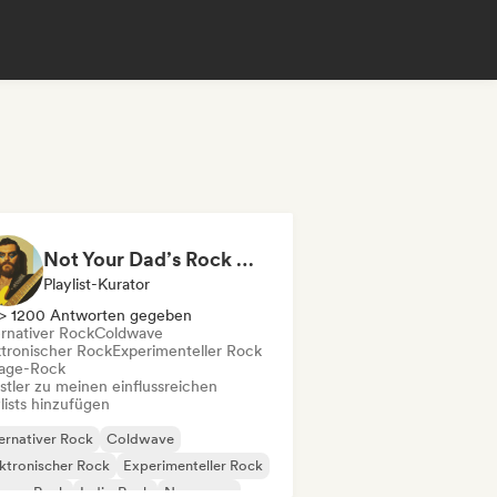
Not Your Dad’s Rock 🤘 Garage Rock, Alt-Rock & Indie Anthems
Playlist-Kurator
> 1200 Antworten gegeben
ernativer Rock
Coldwave
ktronischer Rock
Experimenteller Rock
age-Rock
stler zu meinen einflussreichen
lists hinzufügen
ernativer Rock
Coldwave
ktronischer Rock
Experimenteller Rock
rage-Rock
Indie-Rock
New wave