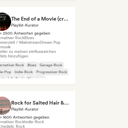
p-Rock
The End of a Movie (credit scenes) 🎞️ Cinematic Dream Pop & Bedroom Indie
Playlist-Kurator
> 2500 Antworten gegeben
ernativer Rock
Blues
merziell / Mainstream
Dream Pop
mmusik
stler zu meinen einflussreichen
lists hinzufügen
ernativer Rock
Blues
Garage-Rock
ie-Pop
Indie-Rock
Progressiver Rock
chedelic Rock
Shoegaze
Rock for Salted Hair & Sandy Toes
Playlist-Kurator
> 1600 Antworten gegeben
ernativer Rock
Indie-Rock
chedelic Rock