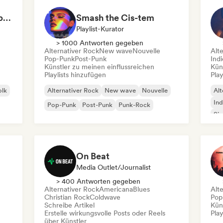
Witchy Whispers & Spells 🔮 Ethereal Art Pop & Dream Pop
Smash the Cis-tem
Playlist-Kurator
> 1000 Antworten gegeben
Alternativer Rock
New wave
Nouvelle
Alt
Pop-Punk
Post-Punk
Ind
Künstler zu meinen einflussreichen
Kün
Playlists hinzufügen
Play
olk
Alternativer Rock
New wave
Nouvelle
Alt
Ind
Pop-Punk
Post-Punk
Punk-Rock
Si
On Beat
Media Outlet/Journalist
> 400 Antworten gegeben
Alternativer Rock
Americana
Blues
Alt
Christian Rock
Coldwave
Pop
Schreibe Artikel
Kün
Erstelle wirkungsvolle Posts oder Reels
Play
über Künstler