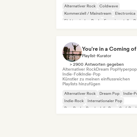
Alternativer Rock
Coldwave
Kommerziell / Mainstream
Electronica
Elektronischer Rock
Experimenteller R
Garage-Rock
Hip-Hop
Playlist-Kurator
> 2900 Antworten gegeben
Alternativer Rock
Dream Pop
Hyperpop
Indie-Folk
Indie-Pop
Künstler zu meinen einflussreichen
Playlists hinzufügen
Alternativer Rock
Dream Pop
Indie-
Indie-Rock
Internationaler Pop
Pop-Rock
Psychedelic Pop
Surf-Roc