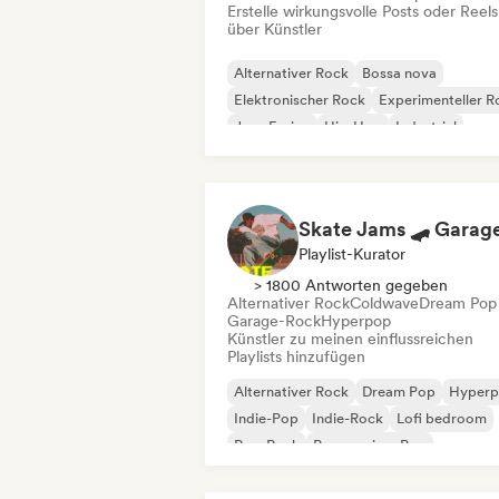
Erstelle wirkungsvolle Posts oder Reels
über Künstler
Alternativer Rock
Bossa nova
Elektronischer Rock
Experimenteller R
Jazz-Fusion
Hip-Hop
Industrial
Instrumental
Playlist-Kurator
> 1800 Antworten gegeben
Alternativer Rock
Coldwave
Dream Pop
Garage-Rock
Hyperpop
Künstler zu meinen einflussreichen
Playlists hinzufügen
Alternativer Rock
Dream Pop
Hyper
Indie-Pop
Indie-Rock
Lofi bedroom
Pop-Rock
Progressiver Pop