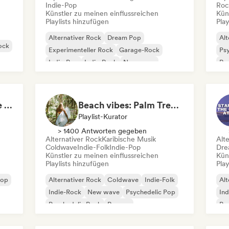
Indie-Pop
Roc
Künstler zu meinen einflussreichen
Kün
Playlists hinzufügen
Play
Alternativer Rock
Dream Pop
Alt
ock
Experimenteller Rock
Garage-Rock
Psy
Indie-Pop
Indie-Rock
New wave
Roc
Psychedelic Pop
Skate Jams 🛹 Garage Rock, Surf Rock & Neo-Psych
Beach vibes: Palm Tree Breezes 🌴 Indie Folk, Acoustic & Singer-Songwriter
Playlist-Kurator
> 1400 Antworten gegeben
Alternativer Rock
Karibische Musik
Alt
Coldwave
Indie-Folk
Indie-Pop
Dre
Künstler zu meinen einflussreichen
Kün
Playlists hinzufügen
Play
pop
Alternativer Rock
Coldwave
Indie-Folk
Alt
Indie-Rock
New wave
Psychedelic Pop
Ind
Psychedelic Rock
Reggae
Ps