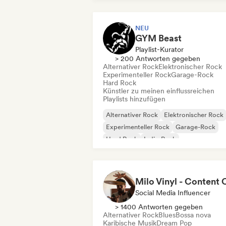
NEU
GYM Beast
Playlist-Kurator
> 200 Antworten gegeben
Alternativer Rock
Elektronischer Rock
Experimenteller Rock
Garage-Rock
Hard Rock
Künstler zu meinen einflussreichen
Playlists hinzufügen
Alternativer Rock
Elektronischer Rock
Experimenteller Rock
Garage-Rock
Hard Rock
Indie-Rock
Metal / Heavy metal
New wave
Social Media Influencer
> 1400 Antworten gegeben
Alternativer Rock
Blues
Bossa nova
Karibische Musik
Dream Pop