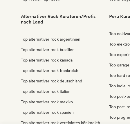
Alternativer Rock Kuratoren/Profis
Peru Kura
nach Land
Top coldwa
Top alternativer rock argentinien
Top elektro
Top alternativer rock brasilien
Top experi
Top alternativer rock kanada
Top garage
Top alternativer rock frankreich
Top hard r
Top alternativer rock deutschland
Top indie-r
Top alternativer rock italien
Top post-p
Top alternativer rock mexiko
Top post-r
Top alternativer rock spanien
Top progres
Top alternativer rock vereinigtes königreich
Top punk-r