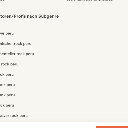
toren/Profis nach Subgenre
ve peru
nischer rock peru
menteller rock peru
-rock peru
ock peru
ock peru
unk peru
ock peru
siver rock peru
ock peru