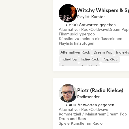
Playlist-Kurator
> 1900 Antworten gegeben
Alternativer Rock
Coldwave
Dream Pop
Filmmusik
Hyperpop
Künstler zu meinen einflussreichen
Playlists hinzufügen
Alternativer Rock
Dream Pop
Indie-F
Indie-Pop
Indie-Rock
Pop-Soul
Shoegaze
Surf-Rock
Piotr (Radio Kielce)
Radiosender
> 400 Antworten gegeben
Alternativer Rock
Coldwave
Kommerziell / Mainstream
Dream Pop
Drum and Bass
Spiele Künstler im Radio