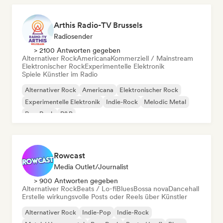
Arthis Radio-TV Brussels
Radiosender
> 2100 Antworten gegeben
Alternativer Rock
Americana
Kommerziell / Mainstream
Elektronischer Rock
Experimentelle Elektronik
Spiele Künstler im Radio
Alternativer Rock
Americana
Elektronischer Rock
Experimentelle Elektronik
Indie-Rock
Melodic Metal
Pop-Rock
R&B
Rowcast
Media Outlet/Journalist
> 900 Antworten gegeben
Alternativer Rock
Beats / Lo-fi
Blues
Bossa nova
Dancehall
Erstelle wirkungsvolle Posts oder Reels über Künstler
Alternativer Rock
Indie-Pop
Indie-Rock