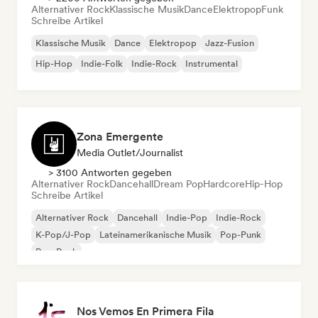
Alternativer Rock
Klassische Musik
Dance
Elektropop
Funk
Schreibe Artikel
Klassische Musik
Dance
Elektropop
Jazz-Fusion
Hip-Hop
Indie-Folk
Indie-Rock
Instrumental
Zona Emergente
Media Outlet/Journalist
> 3100 Antworten gegeben
Alternativer Rock
Dancehall
Dream Pop
Hardcore
Hip-Hop
Schreibe Artikel
Alternativer Rock
Dancehall
Indie-Pop
Indie-Rock
K-Pop/J-Pop
Lateinamerikanische Musik
Pop-Punk
Pop-Rock
Nos Vemos En Primera Fila