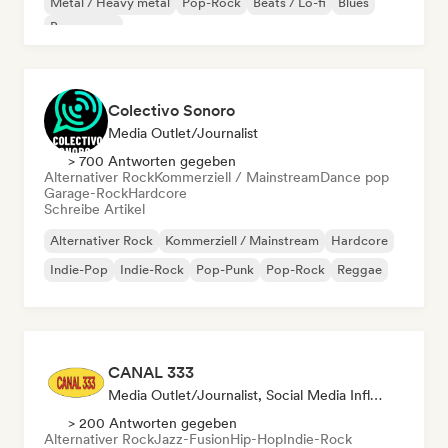
Metal / Heavy metal
Pop-Rock
Beats / Lo-fi
Blues
Bossa nova
Colectivo Sonoro
Media Outlet/Journalist
> 700 Antworten gegeben
Alternativer Rock
Kommerziell / Mainstream
Dance pop
Garage-Rock
Hardcore
Schreibe Artikel
Alternativer Rock
Kommerziell / Mainstream
Hardcore
Indie-Pop
Indie-Rock
Pop-Punk
Pop-Rock
Reggae
CANAL 333
Media Outlet/Journalist, Social Media Influencer, Sound Experte
> 200 Antworten gegeben
Alternativer Rock
Jazz-Fusion
Hip-Hop
Indie-Rock