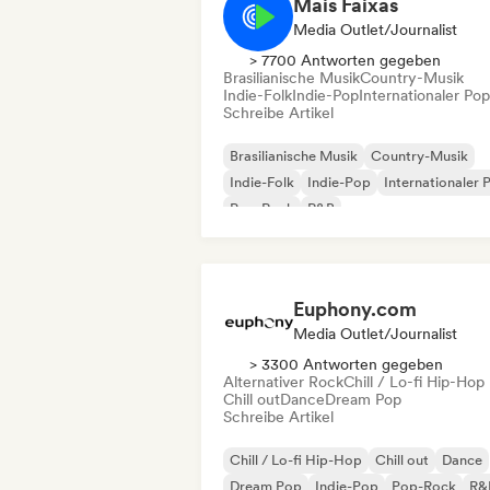
Mais Faixas
Media Outlet/Journalist
> 7700 Antworten gegeben
Brasilianische Musik
Country-Musik
Indie-Folk
Indie-Pop
Internationaler Pop
Schreibe Artikel
Brasilianische Musik
Country-Musik
Indie-Folk
Indie-Pop
Internationaler 
Pop-Rock
R&B
Rock & Roll / Klassischer Rock
Euphony.com
Media Outlet/Journalist
> 3300 Antworten gegeben
Alternativer Rock
Chill / Lo-fi Hip-Hop
Chill out
Dance
Dream Pop
Schreibe Artikel
Chill / Lo-fi Hip-Hop
Chill out
Dance
Dream Pop
Indie-Pop
Pop-Rock
R&