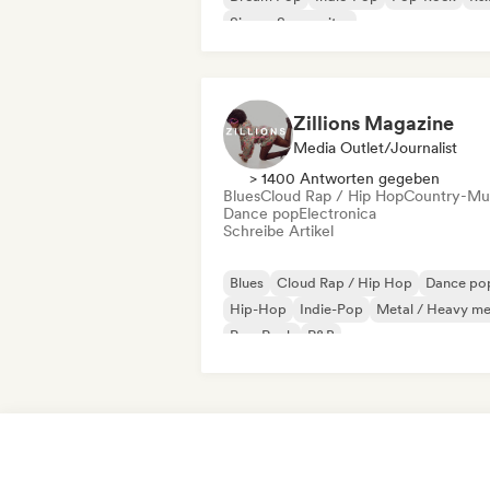
Singer-Songwriter
Zillions Magazine
Media Outlet/Journalist
> 1400 Antworten gegeben
Blues
Cloud Rap / Hip Hop
Country-Mu
Dance pop
Electronica
Schreibe Artikel
Blues
Cloud Rap / Hip Hop
Dance po
Hip-Hop
Indie-Pop
Metal / Heavy me
Pop-Rock
R&B