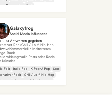
nger-Songwriter
Soul
Galaxyfrog
Social Media Influencer
> 200 Antworten gegeben
ernativer Rock
Chill / Lo-fi Hip-Hop
dwave
Kommerziell / Mainstream
age-Rock
elle wirkungsvolle Posts oder Reels
r Künstler
ie-Folk
Indie-Pop
K-Pop/J-Pop
Soul
ernativer Rock
Chill / Lo-fi Hip-Hop
ldwave
Kommerziell / Mainstream