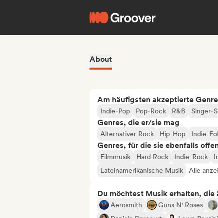
About
Am häufigsten akzeptierte Genre
Indie-Pop
Pop-Rock
R&B
Singer-S
Genres, die er/sie mag
Alternativer Rock
Hip-Hop
Indie-Fo
Genres, für die sie ebenfalls offe
Filmmusik
Hard Rock
Indie-Rock
I
Lateinamerikanische Musik
Alle anze
Du möchtest Musik erhalten, die äh
Aerosmith
Guns N' Roses