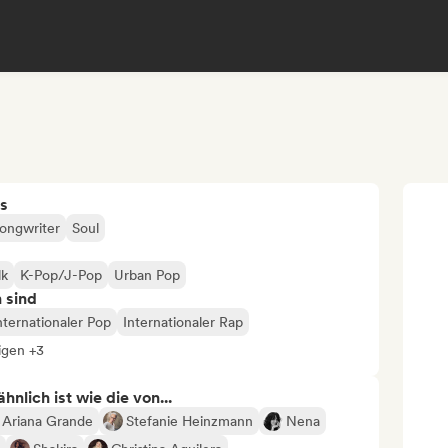
s
ongwriter
Soul
lk
K-Pop/J-Pop
Urban Pop
n sind
nternationaler Pop
Internationaler Rap
igen +3
nlich ist wie die von...
Ariana Grande
Stefanie Heinzmann
Nena