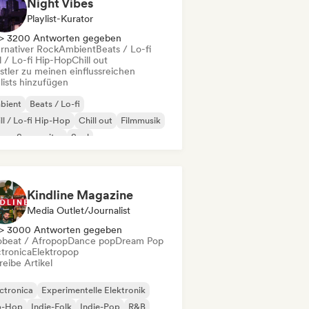
Night Vibes
Playlist-Kurator
> 3200 Antworten gegeben
ernativer Rock
Ambient
Beats / Lo-fi
l / Lo-fi Hip-Hop
Chill out
stler zu meinen einflussreichen
lists hinzufügen
bient
Beats / Lo-fi
ll / Lo-fi Hip-Hop
Chill out
Filmmusik
nger-Songwriter
Soul
ernativer Rock
Kindline Magazine
Media Outlet/Journalist
> 3000 Antworten gegeben
obeat / Afropop
Dance pop
Dream Pop
ctronica
Elektropop
eibe Artikel
ctronica
Experimentelle Elektronik
p-Hop
Indie-Folk
Indie-Pop
R&B