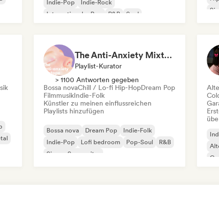
Indie-Pop
Indie-Rock
Si
Internationaler Pop
R&B
Soul
The Anti-Anxiety Mixtape
Playlist-Kurator
> 1100 Antworten gegeben
sik
Bossa nova
Chill / Lo-fi Hip-Hop
Dream Pop
Alt
Filmmusik
Indie-Folk
Col
Künstler zu meinen einflussreichen
Gar
Playlists hinzufügen
Erst
übe
p
Bossa nova
Dream Pop
Indie-Folk
Ind
tal
Indie-Pop
Lofi bedroom
Pop-Soul
R&B
Alt
Singer-Songwriter
Co