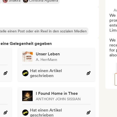
Shakira
Christina Aguilera
A
We a
prom
ente
Lima
telle einen Post oder ein Reel in den sozialen Medien
We 
h eine Gelegenheit gegeben
rece
for 
Unser Leben
also
A. HerrMann
Hat einen Artikel
geschrieben
I Found Home in Thee
ANTHONY JOHN SISSIAN
Hat einen Artikel
geschrieben