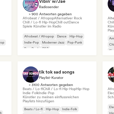
Vibin' w/Jae
Radiosender
> 900 Antworten gegeben
Afrobeat / Afropop
Alternativer Rock
Alt
Chill / Lo-fi Hip-Hop
Chill out
Dance
Chil
Spiele Künstler im Radio
Kün
Play
Afrobeat / Afropop
Dance
Hip-Hop
Am
Pop
Indie-Pop
Moderner Jazz
Pop-Punk
Chi
Pop-Rock
R&B
Si
Alt
tik tok sad songs
Playlist-Kurator
> 3100 Antworten gegeben
Beats / Lo-fi
Chill / Lo-fi Hip-Hop
Hip-Hop
Afr
Indie-Folk
Indie-Pop
Ele
Künstler zu meinen einflussreichen
Schr
Playlists hinzufügen
Ele
Beats / Lo-fi
Hip-Hop
Indie-Folk
B
Hi