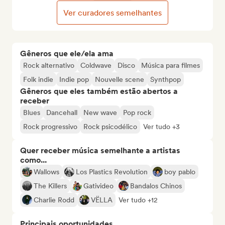
Ver curadores semelhantes
Gêneros que ele/ela ama
Rock alternativo
Coldwave
Disco
Música para filmes
Folk indie
Indie pop
Nouvelle scene
Synthpop
Gêneros que eles também estão abertos a
receber
Blues
Dancehall
New wave
Pop rock
Rock progressivo
Rock psicodélico
Ver tudo +3
Quer receber música semelhante a artistas
como...
Wallows
Los Plastics Revolution
boy pablo
The Killers
Gativideo
Bandalos Chinos
Charlie Rodd
VËLLA
Ver tudo +12
Principais oportunidades