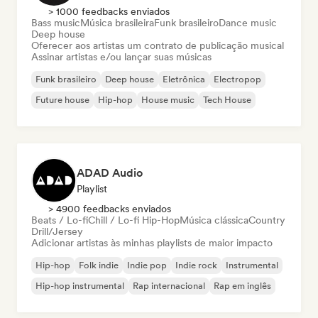
> 1000 feedbacks enviados
Bass music
Música brasileira
Funk brasileiro
Dance music
Deep house
Oferecer aos artistas um contrato de publicação musical
Assinar artistas e/ou lançar suas músicas
Funk brasileiro
Deep house
Eletrônica
Electropop
Future house
Hip-hop
House music
Tech House
ADAD Audio
Playlist
> 4900 feedbacks enviados
Beats / Lo-fi
Chill / Lo-fi Hip-Hop
Música clássica
Country
Drill/Jersey
Adicionar artistas às minhas playlists de maior impacto
Hip-hop
Folk indie
Indie pop
Indie rock
Instrumental
Hip-hop instrumental
Rap internacional
Rap em inglês