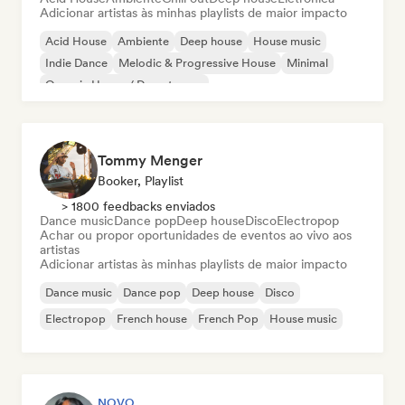
Adicionar artistas às minhas playlists de maior impacto
Acid House
Ambiente
Deep house
House music
Indie Dance
Melodic & Progressive House
Minimal
Organic House / Downtempo
Tommy Menger
Booker, Playlist
> 1800 feedbacks enviados
Dance music
Dance pop
Deep house
Disco
Electropop
Achar ou propor oportunidades de eventos ao vivo aos
artistas
Adicionar artistas às minhas playlists de maior impacto
Dance music
Dance pop
Deep house
Disco
Electropop
French house
French Pop
House music
NOVO