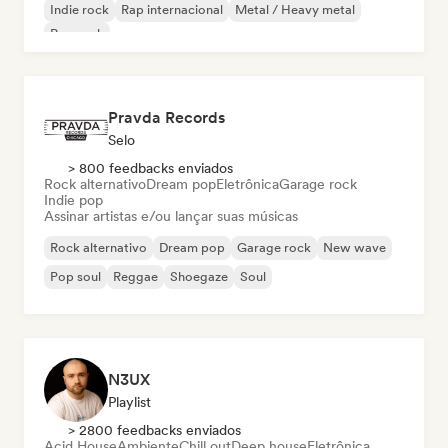
Indie rock
Rap internacional
Metal / Heavy metal
Pop rock
Pravda Records
Selo
> 800 feedbacks enviados
Rock alternativo
Dream pop
Eletrônica
Garage rock
Indie pop
Assinar artistas e/ou lançar suas músicas
Rock alternativo
Dream pop
Garage rock
New wave
Pop soul
Reggae
Shoegaze
Soul
N3UX
Playlist
> 2800 feedbacks enviados
Acid House
Ambiente
Chill out
Deep house
Eletrônica