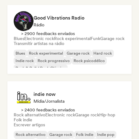
Good Vibrations Radio
Rádio
> 2900 feedbacks enviados
Blues
Electronic rock
Rock experimental
Funk
Garage rock
Transmitir artistas na rádio
Blues
Rock experimental
Garage rock
Hard rock
Indie rock
Rock progressivo
Rock psicodélico
Rock & Roll / Rock Clássico
indie now
Mídia/Jornalista
> 2400 feedbacks enviados
Rock alternativo
Electronic rock
Garage rock
Hip-hop
Folk indie
Escrever artigos
Rock alternativo
Garage rock
Folk indie
Indie pop