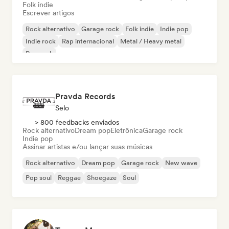
Folk indie
Escrever artigos
Rock alternativo
Garage rock
Folk indie
Indie pop
Indie rock
Rap internacional
Metal / Heavy metal
Pop rock
Pravda Records
Selo
> 800 feedbacks enviados
Rock alternativo
Dream pop
Eletrônica
Garage rock
Indie pop
Assinar artistas e/ou lançar suas músicas
Rock alternativo
Dream pop
Garage rock
New wave
Pop soul
Reggae
Shoegaze
Soul