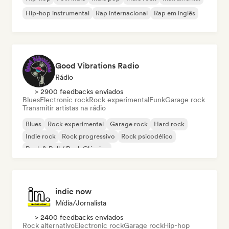
Hip-hop instrumental
Rap internacional
Rap em inglês
Good Vibrations Radio
Rádio
> 2900 feedbacks enviados
Blues
Electronic rock
Rock experimental
Funk
Garage rock
Transmitir artistas na rádio
Blues
Rock experimental
Garage rock
Hard rock
Indie rock
Rock progressivo
Rock psicodélico
Rock & Roll / Rock Clássico
indie now
Mídia/Jornalista
> 2400 feedbacks enviados
Rock alternativo
Electronic rock
Garage rock
Hip-hop