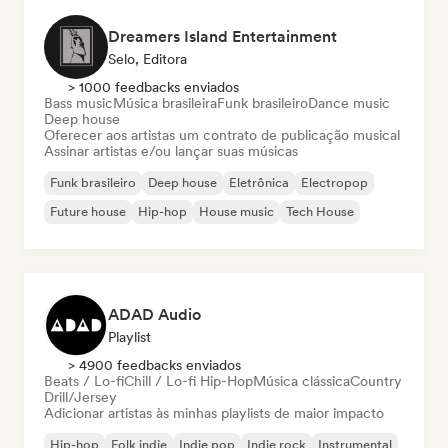
Dreamers Island Entertainment
Selo, Editora
> 1000 feedbacks enviados
Bass music
Música brasileira
Funk brasileiro
Dance music
Deep house
Oferecer aos artistas um contrato de publicação musical
Assinar artistas e/ou lançar suas músicas
Funk brasileiro
Deep house
Eletrônica
Electropop
Future house
Hip-hop
House music
Tech House
ADAD Audio
Playlist
> 4900 feedbacks enviados
Beats / Lo-fi
Chill / Lo-fi Hip-Hop
Música clássica
Country
Drill/Jersey
Adicionar artistas às minhas playlists de maior impacto
Hip-hop
Folk indie
Indie pop
Indie rock
Instrumental