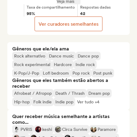
Veja mais
Taxa de compartilhamento
Respostas dadas
95%
42
Ver curadores semelhantes
Gêneros que ele/ela ama
Rock alternativo
Dance music
Dance pop
Rock experimental
Hardcore
Indie rock
K-Pop/J-Pop
Lofi bedroom
Pop rock
Post punk
Gêneros que eles também estão abertos a
receber
Afrobeat / Afropop
Death / Thrash
Dream pop
Hip-hop
Folk indie
Indie pop
Ver tudo +4
Quer receber música semelhante a artistas
como...
PVRIS
keshi
Circa Survive
Paramore