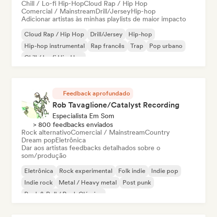
Chill / Lo-fi Hip-Hop
Cloud Rap / Hip Hop
Comercial / Mainstream
Drill/Jersey
Hip-hop
Adicionar artistas às minhas playlists de maior impacto
Cloud Rap / Hip Hop
Drill/Jersey
Hip-hop
Hip-hop instrumental
Rap francês
Trap
Pop urbano
Chill / Lo-fi Hip-Hop
Feedback aprofundado
Rob Tavaglione/Catalyst Recording
Especialista Em Som
> 800 feedbacks enviados
Rock alternativo
Comercial / Mainstream
Country
Dream pop
Eletrônica
Dar aos artistas feedbacks detalhados sobre o
som/produção
Eletrônica
Rock experimental
Folk indie
Indie pop
Indie rock
Metal / Heavy metal
Post punk
Rock & Roll / Rock Clássico