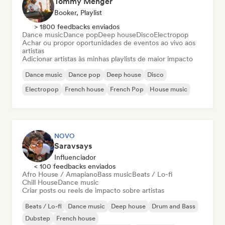
Tommy Menger
Booker, Playlist
> 1800 feedbacks enviados
Dance music
Dance pop
Deep house
Disco
Electropop
Achar ou propor oportunidades de eventos ao vivo aos
artistas
Adicionar artistas às minhas playlists de maior impacto
Dance music
Dance pop
Deep house
Disco
Electropop
French house
French Pop
House music
NOVO
Saravsays
Influenciador
< 100 feedbacks enviados
Afro House / Amapiano
Bass music
Beats / Lo-fi
Chill House
Dance music
Criar posts ou reels de impacto sobre artistas
Beats / Lo-fi
Dance music
Deep house
Drum and Bass
Dubstep
French house