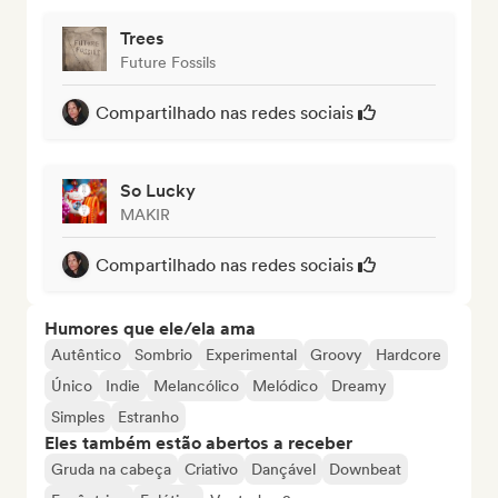
Trees
Future Fossils
Compartilhado nas redes sociais
So Lucky
MAKIR
Compartilhado nas redes sociais
Humores que ele/ela ama
Autêntico
Sombrio
Experimental
Groovy
Hardcore
Único
Indie
Melancólico
Melódico
Dreamy
Simples
Estranho
Eles também estão abertos a receber
Gruda na cabeça
Criativo
Dançável
Downbeat