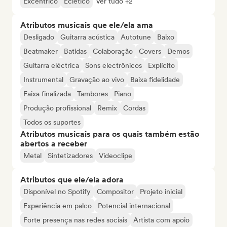
Excêntrico
Eclético
Ver tudo +2
Atributos musicais que ele/ela ama
Desligado
Guitarra acústica
Autotune
Baixo
Beatmaker
Batidas
Colaboração
Covers
Demos
Guitarra eléctrica
Sons electrônicos
Explícito
Instrumental
Gravação ao vivo
Baixa fidelidade
Faixa finalizada
Tambores
Piano
Produção profissional
Remix
Cordas
Todos os suportes
Atributos musicais para os quais também estão
abertos a receber
Metal
Sintetizadores
Videoclipe
Atributos que ele/ela adora
Disponível no Spotify
Compositor
Projeto inicial
Experiência em palco
Potencial internacional
Forte presença nas redes sociais
Artista com apoio