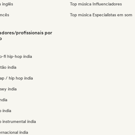
 inglês
Top música Influenciadores
ancês
Top música Especialistas em som
adores/profissionais por
o
lo-fi hip-hop índia
tão índia
ap / hip hop índia
rsey índia
ndia
 índia
 instrumental índia
ernacional índia