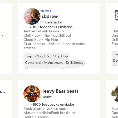
NOVO
lsbdraw
Influenciador
> 100 feedbacks enviados
Ambiente
Funk brasileiro
Chil
nk
Chill / Lo-fi Hip-Hop
Chill out
Dan
e
Cloud Rap / Hip Hop
Dril
Criar posts ou reels de impacto sobre
Escr
artistas
Tr
Trap
Cloud Rap / Hip Hop
De
Comercial / Mainstream
Drill/Jersey
Ele
Electropop
Hip-hop
Hyperpop
Rap
Hip-hop instrumental
Sigma training (by Mastery Gallery)
Heavy Bass beats
Playlist
> 1800 feedbacks enviados
Rock alternativo
Bass music
Bas
Música brasileira
Funk brasileiro
Dan
Death / Thrash
Adic