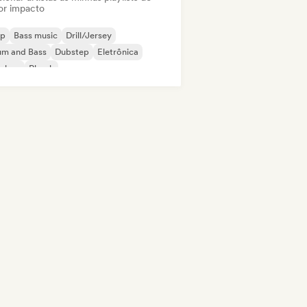
or impacto
ap
Bass music
Drill/Jersey
um and Bass
Dubstep
Eletrônica
p-hop
Phonk