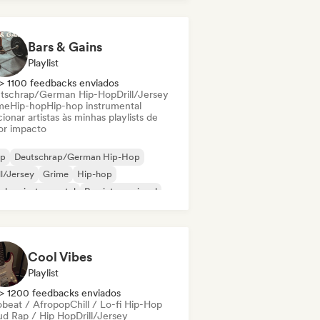
derhop/Dutch Hip-Hop
Bars & Gains
Playlist
> 1100 feedbacks enviados
tschrap/German Hip-Hop
Drill/Jersey
me
Hip-hop
Hip-hop instrumental
ionar artistas às minhas playlists de
or impacto
ap
Deutschrap/German Hip-Hop
ll/Jersey
Grime
Hip-hop
-hop instrumental
Rap internacional
derhop/Dutch Hip-Hop
Cool Vibes
Playlist
> 1200 feedbacks enviados
obeat / Afropop
Chill / Lo-fi Hip-Hop
ud Rap / Hip Hop
Drill/Jersey