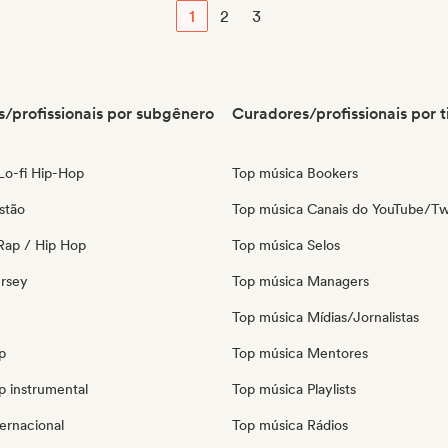
1
2
3
/profissionais por subgênero
Curadores/profissionais por t
 Lo-fi Hip-Hop
Top música Bookers
stão
Top música Canais do YouTube/Tw
Rap / Hip Hop
Top música Selos
ersey
Top música Managers
Top música Mídias/Jornalistas
p
Top música Mentores
p instrumental
Top música Playlists
ernacional
Top música Rádios