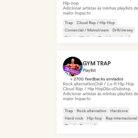
Hip-hop
Adicionar artistas às minhas playlists d
maior impacto
Trap
Cloud Rap / Hip Hop
Comercial / Mainstream
Drill/Jersey
Grime
Hip-hop
Rap internacional
Rap em inglês
GYM TRAP
Playlist
> 2700 feedbacks enviados
Rock alternativo
Chill / Lo-fi Hip-Hop
Cloud Rap / Hip Hop
Disco
Dubstep
Adicionar artistas às minhas playlists d
maior impacto
Trap
Rock alternativo
Hardcore
Hard rock
Hip-hop
Rap internacional
Phonk
Pop rock