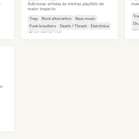
e
Adicionar artistas às minhas playlists de
mai
maior impacto
Tr
Trap
Rock alternativo
Bass music
Dr
Funk brasileiro
Death / Thrash
Eletrônica
Hi
Funk
Hard rock
vo