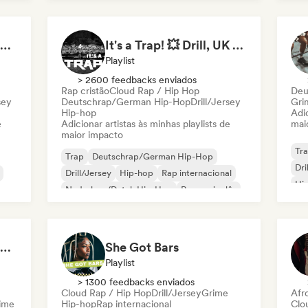
Ne
Hip Hop Hooray 💥 Trap, Hype & Party Rap Bangers
It's a Trap! 💥 Drill, UK Drill & Hard-Hitting Trap
Playlist
> 2600 feedbacks enviados
Rap cristão
Cloud Rap / Hip Hop
Deu
sey
Deutschrap/German Hip-Hop
Drill/Jersey
Gri
Hip-hop
Adic
e
Adicionar artistas às minhas playlists de
mai
maior impacto
Tr
Trap
Deutschrap/German Hip-Hop
Dri
Drill/Jersey
Hip-hop
Rap internacional
Hip
Nederhop/Dutch Hip-Hop
Rap em inglês
Ne
ês
Rap francês
Flow 2.0 | Next Gen Hustle
She Got Bars
Playlist
> 1300 feedbacks enviados
Cloud Rap / Hip Hop
Drill/Jersey
Grime
Afr
ime
Hip-hop
Rap internacional
Clo