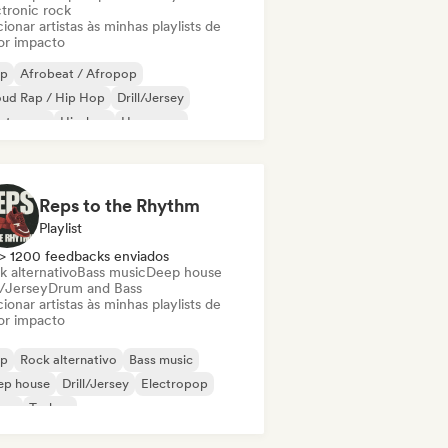
ctronic rock
ionar artistas às minhas playlists de
or impacto
ap
Afrobeat / Afropop
oud Rap / Hip Hop
Drill/Jersey
ectropop
Hip-hop
Hyperpop
 internacional
Reps to the Rhythm
Playlist
> 1200 feedbacks enviados
k alternativo
Bass music
Deep house
l/Jersey
Drum and Bass
ionar artistas às minhas playlists de
or impacto
ap
Rock alternativo
Bass music
ep house
Drill/Jersey
Electropop
ime
Techno