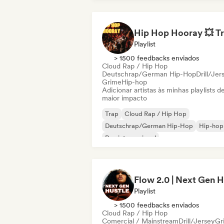
Playlist
> 1500 feedbacks enviados
Cloud Rap / Hip Hop
Deutschrap/German Hip-Hop
Drill/Jer
Grime
Hip-hop
Adicionar artistas às minhas playlists d
maior impacto
Trap
Cloud Rap / Hip Hop
Deutschrap/German Hip-Hop
Hip-hop
Rap internacional
Nederhop/Dutch Hip-Hop
Rap em ingl
Rap francês
Playlist
> 1500 feedbacks enviados
Cloud Rap / Hip Hop
Comercial / Mainstream
Drill/Jersey
Gr