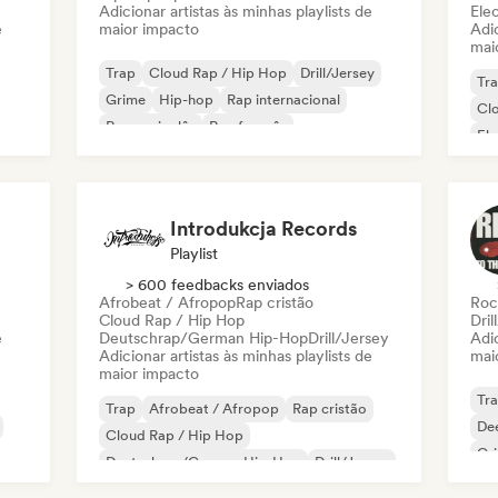
Adicionar artistas às minhas playlists de
Ele
e
maior impacto
Adic
mai
Trap
Cloud Rap / Hip Hop
Drill/Jersey
Tr
Grime
Hip-hop
Rap internacional
Cl
Rap em inglês
Rap francês
El
Rap
Introdukcja Records
Playlist
> 600 feedbacks enviados
Afrobeat / Afropop
Rap cristão
Roc
Cloud Rap / Hip Hop
Dril
e
Deutschrap/German Hip-Hop
Drill/Jersey
Adic
Adicionar artistas às minhas playlists de
mai
maior impacto
Tr
Trap
Afrobeat / Afropop
Rap cristão
De
Cloud Rap / Hip Hop
Gr
Deutschrap/German Hip-Hop
Drill/Jersey
Funk
Grime