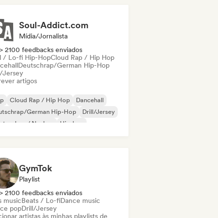
Soul-Addict.com
Mídia/Jornalista
> 2100 feedbacks enviados
l / Lo-fi Hip-Hop
Cloud Rap / Hip Hop
cehall
Deutschrap/German Hip-Hop
l/Jersey
ever artigos
ap
Cloud Rap / Hip Hop
Dancehall
utschrap/German Hip-Hop
Drill/Jersey
ctro Jazz / Nu Jazz
Hip-hop
 internacional
GymTok
Playlist
> 2100 feedbacks enviados
s music
Beats / Lo-fi
Dance music
ce pop
Drill/Jersey
ionar artistas às minhas playlists de