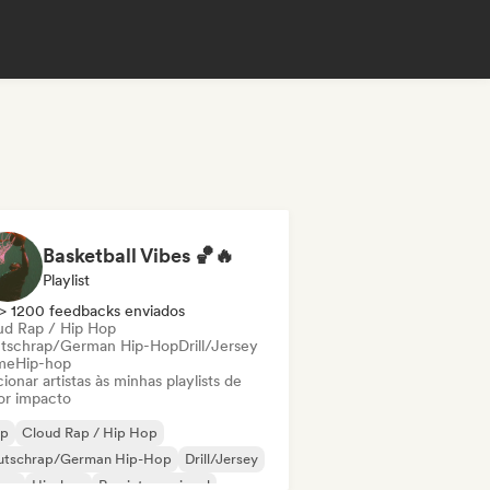
Basketball Vibes 🏀🔥
Playlist
> 1200 feedbacks enviados
ud Rap / Hip Hop
tschrap/German Hip-Hop
Drill/Jersey
me
Hip-hop
ionar artistas às minhas playlists de
or impacto
ap
Cloud Rap / Hip Hop
utschrap/German Hip-Hop
Drill/Jersey
ime
Hip-hop
Rap internacional