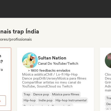
nais trap Índia
ores/profissionais
m
Sultan Nation
s?
Canal Do YouTube/Twitch
ra
> 1800 feedbacks enviados
Música asiática
Chill / Lo-fi Hip-Hop
Clo
Dance pop
Drill/Jersey
Música para filmes
Deu
Compartilhar artistas no meu canal do
Gri
YouTube, SoundCloud ou Twitch
Adic
mai
Trap
Dance pop
Música para filmes
Tr
Hip-hop
Indie pop
Hip-hop instrumental
o
De
Rap internacional
Rap em inglês
Gr