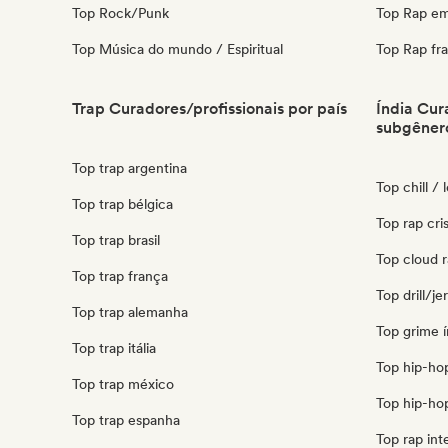
Top Rock/Punk
Top Rap em
Top Música do mundo / Espiritual
Top Rap fr
Trap Curadores/profissionais por país
Índia Cur
subgêner
Top trap argentina
Top chill / 
Top trap bélgica
Top rap cris
Top trap brasil
Top cloud r
Top trap frança
Top drill/je
Top trap alemanha
Top grime í
Top trap itália
Top hip-hop
Top trap méxico
Top hip-hop
Top trap espanha
Top rap int