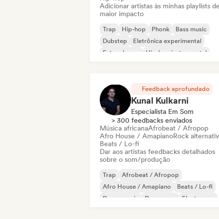
Adicionar artistas às minhas playlists d
maior impacto
Trap
Hip-hop
Phonk
Bass music
Dubstep
Eletrônica experimental
Future house
Hip-hop instrumental
Feedback aprofundado
Kunal Kulkarni
Especialista Em Som
> 300 feedbacks enviados
Música africana
Afrobeat / Afropop
Afro House / Amapiano
Rock alternati
Beats / Lo-fi
Dar aos artistas feedbacks detalhados
sobre o som/produção
Trap
Afrobeat / Afropop
Afro House / Amapiano
Beats / Lo-fi
Dance music
Dance pop
Electropop
Future house