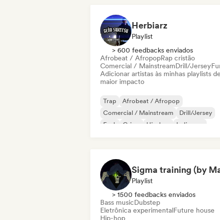
Herbiarz
Playlist
> 600 feedbacks enviados
Afrobeat / Afropop
Rap cristão
Comercial / Mainstream
Drill/Jersey
Fu
Adicionar artistas às minhas playlists d
maior impacto
Trap
Afrobeat / Afropop
Comercial / Mainstream
Drill/Jersey
Funk
Grime
Hip-hop
Indie pop
Playlist
> 1500 feedbacks enviados
Bass music
Dubstep
Eletrônica experimental
Future house
Hip-hop