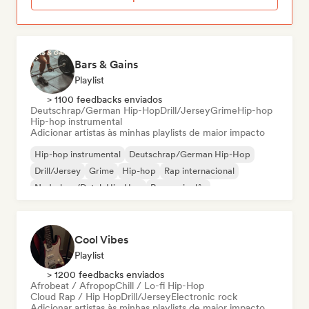
Bars & Gains
Playlist
> 1100 feedbacks enviados
Deutschrap/German Hip-Hop
Drill/Jersey
Grime
Hip-hop
Hip-hop instrumental
Adicionar artistas às minhas playlists de maior impacto
Hip-hop instrumental
Deutschrap/German Hip-Hop
Drill/Jersey
Grime
Hip-hop
Rap internacional
Nederhop/Dutch Hip-Hop
Rap em inglês
Cool Vibes
Playlist
> 1200 feedbacks enviados
Afrobeat / Afropop
Chill / Lo-fi Hip-Hop
Cloud Rap / Hip Hop
Drill/Jersey
Electronic rock
Adicionar artistas às minhas playlists de maior impacto