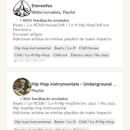
Stereofox
Mídia/Jornalista, Playlist
> 8100 feedbacks enviados
Beats / Lo-fi
Chill House
Chill / Lo-fi Hip-Hop
Chill out
Eletrônica
Escrever artigos
Adicionar artistas às minhas playlists de maior impacto
Hip-hop instrumental
Beats / Lo-fi
Chill House
Chill / Lo-fi Hip-Hop
Chill out
Electro Jazz / Nu Jazz
Funk
Jazz fusion
Hip Hop instrumentals - Underground boombap & Lo Fi Hip Hop (by Snaap)
Playlist
> 900 feedbacks enviados
Beats / Lo-fi
Chill / Lo-fi Hip-Hop
Electro Jazz / Nu Jazz
Hip-hop
Hip-hop instrumental
Adicionar artistas às minhas playlists de maior impacto
Hip-hop instrumental
Beats / Lo-fi
Chill / Lo-fi Hip-Hop