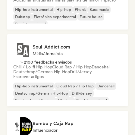
Adicionar artistas às minhas playlists de maior impacto
Hip-hop instrumental
Hip-hop
Phonk
Bass music
Dubstep
Eletrônica experimental
Future house
Rap internacional
Soul-Addict.com
Mídia/Jornalista
> 2100 feedbacks enviados
Chill / Lo-fi Hip-Hop
Cloud Rap / Hip Hop
Dancehall
Deutschrap/German Hip-Hop
Drill/Jersey
Escrever artigos
Hip-hop instrumental
Cloud Rap / Hip Hop
Dancehall
Deutschrap/German Hip-Hop
Drill/Jersey
Electro Jazz / Nu Jazz
Hip-hop
Rap internacional
Bombo y Caja Rap
Influenciador