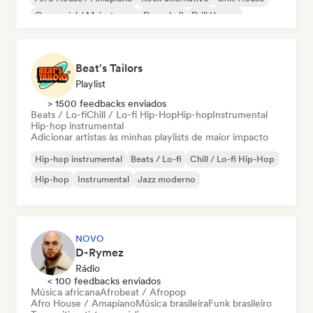
Comercial / Mainstream
Dancehall
Drill/Jersey
Beat's Tailors
Playlist
> 1500 feedbacks enviados
Beats / Lo-fi
Chill / Lo-fi Hip-Hop
Hip-hop
Instrumental
Hip-hop instrumental
Adicionar artistas às minhas playlists de maior impacto
Hip-hop instrumental
Beats / Lo-fi
Chill / Lo-fi Hip-Hop
Hip-hop
Instrumental
Jazz moderno
NOVO
D-Rymez
Rádio
< 100 feedbacks enviados
Música africana
Afrobeat / Afropop
Afro House / Amapiano
Música brasileira
Funk brasileiro