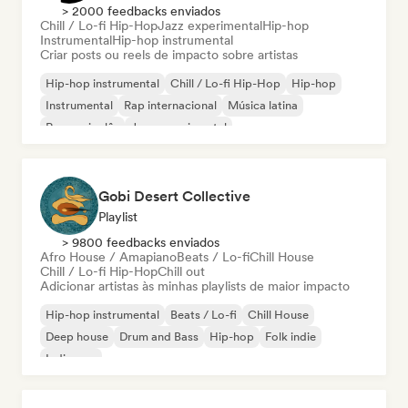
> 2000 feedbacks enviados
Chill / Lo-fi Hip-Hop
Jazz experimental
Hip-hop
Instrumental
Hip-hop instrumental
Criar posts ou reels de impacto sobre artistas
Hip-hop instrumental
Chill / Lo-fi Hip-Hop
Hip-hop
Instrumental
Rap internacional
Música latina
Rap em inglês
Jazz experimental
Gobi Desert Collective
Playlist
> 9800 feedbacks enviados
Afro House / Amapiano
Beats / Lo-fi
Chill House
Chill / Lo-fi Hip-Hop
Chill out
Adicionar artistas às minhas playlists de maior impacto
Hip-hop instrumental
Beats / Lo-fi
Chill House
Deep house
Drum and Bass
Hip-hop
Folk indie
Indie pop