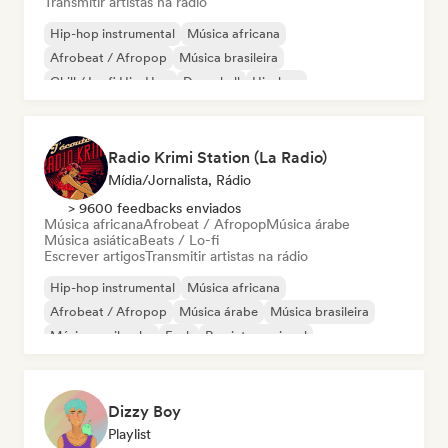
Transmitir artistas na rádio
Hip-hop instrumental
Música africana
Afrobeat / Afropop
Música brasileira
Chill / Lo-fi Hip-Hop
Dancehall
Hip-hop
Rap internacional
Radio Krimi Station (La Radio)
Mídia/Jornalista, Rádio
> 9600 feedbacks enviados
Música africana
Afrobeat / Afropop
Música árabe
Música asiática
Beats / Lo-fi
Escrever artigos
Transmitir artistas na rádio
Hip-hop instrumental
Música africana
Afrobeat / Afropop
Música árabe
Música brasileira
Música caribenha
Funk
Rap internacional
Dizzy Boy
Playlist