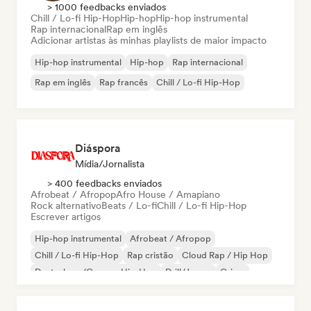
> 1000 feedbacks enviados
Chill / Lo-fi Hip-Hop
Hip-hop
Hip-hop instrumental
Rap internacional
Rap em inglês
Adicionar artistas às minhas playlists de maior impacto
Hip-hop instrumental
Hip-hop
Rap internacional
Rap em inglês
Rap francês
Chill / Lo-fi Hip-Hop
Diáspora
Mídia/Jornalista
> 400 feedbacks enviados
Afrobeat / Afropop
Afro House / Amapiano
Rock alternativo
Beats / Lo-fi
Chill / Lo-fi Hip-Hop
Escrever artigos
Hip-hop instrumental
Afrobeat / Afropop
Chill / Lo-fi Hip-Hop
Rap cristão
Cloud Rap / Hip Hop
Deutschrap/German Hip-Hop
Drill/Jersey
Grime