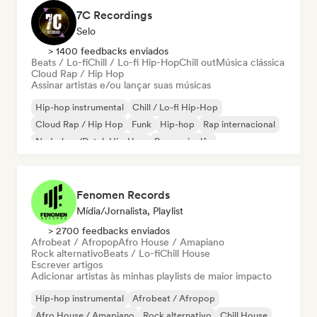
7C Recordings
Selo
> 1400 feedbacks enviados
Beats / Lo-fi
Chill / Lo-fi Hip-Hop
Chill out
Música clássica
Cloud Rap / Hip Hop
Assinar artistas e/ou lançar suas músicas
Hip-hop instrumental
Chill / Lo-fi Hip-Hop
Cloud Rap / Hip Hop
Funk
Hip-hop
Rap internacional
Nederhop/Dutch Hip-Hop
Rap em inglês
Fenomen Records
Mídia/Jornalista, Playlist
> 2700 feedbacks enviados
Afrobeat / Afropop
Afro House / Amapiano
Rock alternativo
Beats / Lo-fi
Chill House
Escrever artigos
Adicionar artistas às minhas playlists de maior impacto
Hip-hop instrumental
Afrobeat / Afropop
Afro House / Amapiano
Rock alternativo
Chill House