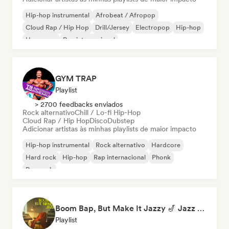
Hip-hop instrumental
Afrobeat / Afropop
Cloud Rap / Hip Hop
Drill/Jersey
Electropop
Hip-hop
Hyperpop
Rap internacional
GYM TRAP
Playlist
> 2700 feedbacks enviados
Rock alternativo
Chill / Lo-fi Hip-Hop
Cloud Rap / Hip Hop
Disco
Dubstep
Adicionar artistas às minhas playlists de maior impacto
Hip-hop instrumental
Rock alternativo
Hardcore
Hard rock
Hip-hop
Rap internacional
Phonk
Pop rock
Boom Bap, But Make It Jazzy 🎷 Jazz Rap, Underground & Conscious Hip-Hop
Playlist