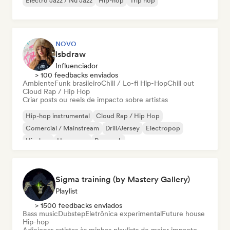
Electro Jazz / Nu Jazz
Hip-hop
Trip hop
NOVO
lsbdraw
Influenciador
> 100 feedbacks enviados
Ambiente
Funk brasileiro
Chill / Lo-fi Hip-Hop
Chill out
Cloud Rap / Hip Hop
Criar posts ou reels de impacto sobre artistas
Hip-hop instrumental
Cloud Rap / Hip Hop
Comercial / Mainstream
Drill/Jersey
Electropop
Hip-hop
Hyperpop
Pop rock
Sigma training (by Mastery Gallery)
Playlist
> 1500 feedbacks enviados
Bass music
Dubstep
Eletrônica experimental
Future house
Hip-hop