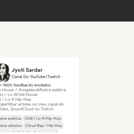
Jyoti Sardar
Canal Do YouTube/Twitch
> 1600 feedbacks enviados
o House / Amapiano
Música asiática
s / Lo-fi
Chill House
l / Lo-fi Hip-Hop
partilhar artistas no meu canal do
Tube, SoundCloud ou Twitch
ica asiática
Chill / Lo-fi Hip-Hop
ica clássica
Cloud Rap / Hip Hop
p-hop
Indie India
Instrumental