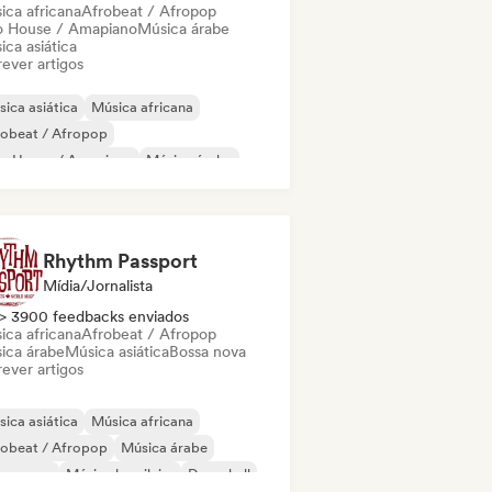
ica africana
Afrobeat / Afropop
o House / Amapiano
Música árabe
ca asiática
ever artigos
ica asiática
Música africana
robeat / Afropop
ro House / Amapiano
Música árabe
ica brasileira
Funk brasileiro
z fusion
Rhythm Passport
Mídia/Jornalista
> 3900 feedbacks enviados
ica africana
Afrobeat / Afropop
ica árabe
Música asiática
Bossa nova
ever artigos
ica asiática
Música africana
robeat / Afropop
Música árabe
ssa nova
Música brasileira
Dancehall