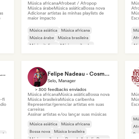
Música africana
Afrobeat / Afropop
Mús
Música árabe
Música asiática
Bossa nova
Afr
as
Adicionar artistas às minhas playlists de
Músi
e
maior impacto
Escr
Música asiática
Música africana
Mús
Música árabe
Música brasileira
Af
Música italiana
Música caribenha
Af
Dancehall
Música latina
Mús
Jaz
Radio Krimi Station (La Radio)
Felipe Nadeau - Cosmovision Records & Ritmos del Sur
Selo, Manager
> 300 feedbacks enviados
Música africana
Música asiática
Bossa nova
Mús
-fi
Música brasileira
Música caribenha
Mús
ádio
Representar/gerenciar artistas em suas
Escr
carreiras
Assinar artistas e/ou lançar suas músicas
Mús
Música asiática
Música africana
Af
Bossa nova
Música brasileira
unk
Bo
Música caribenha
Dancehall
Indie Dance