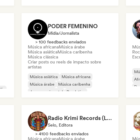
Mús
Folk indie
PODER FEMENINO
Mídia/Jornalista
> 100 feedbacks enviados
Música africana
Música árabe
Mús
Música asiática
Música caribenha
Roc
Música clássica
Escr
Criar posts ou reels de impacto sobre
artistas
Mús
Música asiática
Música africana
Af
Música árabe
Música caribenha
Dr
dia
Jazz experimental
Pop latino
Mús
Metal / Heavy metal
Neo / Clássico moderno
Radio Krimi Records (Le Label)
Selo, Editora
> 4100 feedbacks enviados
Música africana
Música árabe
Mús