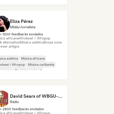
ica latina
Eliza Pérez
Mídia/Jornalista
> 1200 feedbacks enviados
ica africana
Afrobeat / Afropop
k alternativo
Música asiática
Bossa nova
ever artigos
ica asiática
Música africana
robeat / Afropop
Música caribenha
eam pop
Pop internacional
ica latina
Pop latino
David Sears of WBGU-fm: World & Folk Music DJ
Rádio
> 2800 feedbacks enviados
ica africana
Afrobeat / Afropop