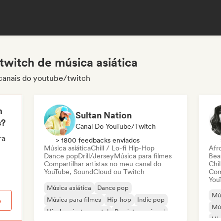
twitch de música asiática
 canais do youtube/twitch
m
Sultan Nation
s?
Canal Do YouTube/Twitch
ra
> 1800 feedbacks enviados
Música asiática
Chill / Lo-fi Hip-Hop
Afr
Dance pop
Drill/Jersey
Música para filmes
Beat
Compartilhar artistas no meu canal do
Chil
YouTube, SoundCloud ou Twitch
Com
You
Música asiática
Dance pop
Mús
Música para filmes
Hip-hop
Indie pop
o
Mús
Hip-hop instrumental
Rap internacional
Hi