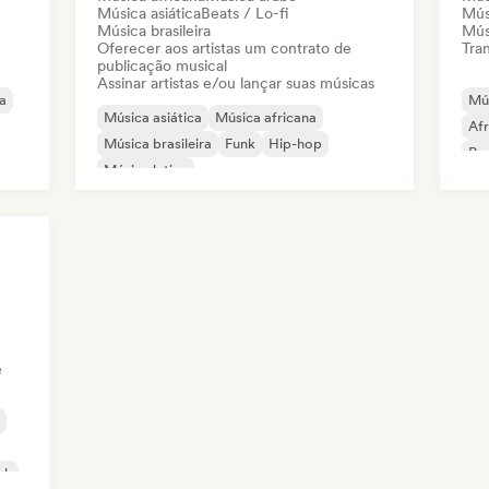
Música asiática
Beats / Lo-fi
Músi
Música brasileira
Músi
Oferecer aos artistas um contrato de
Tran
publicação musical
Assinar artistas e/ou lançar suas músicas
a
Mús
Música asiática
Música africana
Af
Música brasileira
Funk
Hip-hop
Rap
Música latina
Rap
Organic House / Downtempo
Música oriental
e
nk