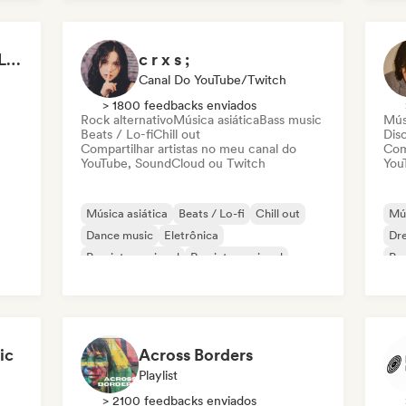
Rap em inglês
Pop
Music es un Voyage - Luis Reys
c r x s ;
Canal Do YouTube/Twitch
> 1800 feedbacks enviados
Rock alternativo
Música asiática
Bass music
Músi
Beats / Lo-fi
Chill out
Dis
Compartilhar artistas no meu canal do
Com
YouTube, SoundCloud ou Twitch
You
Música asiática
Beats / Lo-fi
Chill out
Mús
Dance music
Eletrônica
Dr
Pop internacional
Rap internacional
Pop
K-Pop/J-Pop
ic
Across Borders
Playlist
> 2100 feedbacks enviados