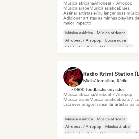
Música africana
Afrobeat / Afropop
Música árabe
Música asiática
Blues
Assinar artistas e/ou lançar suas músic
Adicionar artistas às minhas playlists d
maior impacto
Música asiática
Música africana
Afrobeat / Afropop
Bossa nova
Música brasileira
Música caribenha
Música latina
Nouvelle scene
Mídia/Jornalista, Rádio
> 9600 feedbacks enviados
Música africana
Afrobeat / Afropop
Música árabe
Música asiática
Beats / Lo
Escrever artigos
Transmitir artistas na r
Música asiática
Música africana
Afrobeat / Afropop
Música árabe
Música brasileira
Música caribenha
F