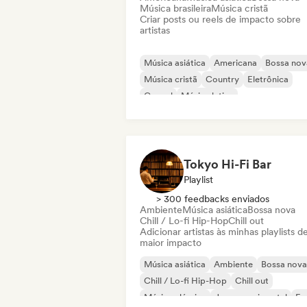
Música brasileira
Música cristã
Criar posts ou reels de impacto sobre
artistas
Música asiática
Americana
Bossa nov
Música cristã
Country
Eletrônica
Gospel
Música latina
Tokyo Hi-Fi Bar
Playlist
> 300 feedbacks enviados
Ambiente
Música asiática
Bossa nova
Chill / Lo-fi Hip-Hop
Chill out
Adicionar artistas às minhas playlists d
maior impacto
Música asiática
Ambiente
Bossa nova
Chill / Lo-fi Hip-Hop
Chill out
Música clássica
Jazz experimental
Fu