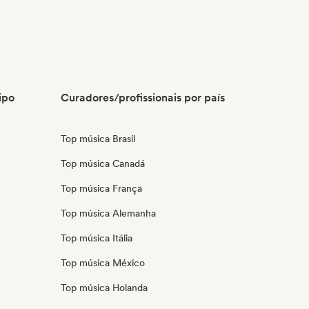
ipo
Curadores/profissionais por país
Top música Brasil
Top música Canadá
Top música França
Top música Alemanha
Top música Itália
Top música México
Top música Holanda