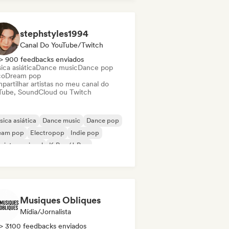
 internacional
stephstyles1994
Canal Do YouTube/Twitch
> 900 feedbacks enviados
ca asiática
Dance music
Dance pop
co
Dream pop
partilhar artistas no meu canal do
Tube, SoundCloud ou Twitch
ica asiática
Dance music
Dance pop
eam pop
Electropop
Indie pop
 internacional
K-Pop/J-Pop
Musiques Obliques
Mídia/Jornalista
> 3100 feedbacks enviados