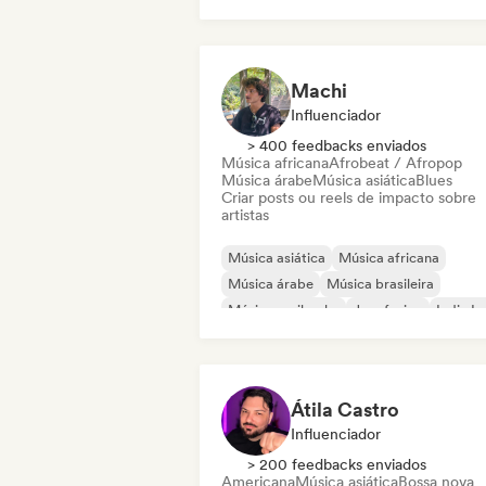
Rap internacional
Machi
Influenciador
> 400 feedbacks enviados
Música africana
Afrobeat / Afropop
Música árabe
Música asiática
Blues
Criar posts ou reels de impacto sobre
artistas
Música asiática
Música africana
Música árabe
Música brasileira
Música caribenha
Jazz fusion
Indie In
Pop internacional
Átila Castro
Influenciador
> 200 feedbacks enviados
Americana
Música asiática
Bossa nova