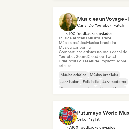
Canal Do YouTube/Twitch
< 100 feedbacks enviados
Música africana
Música árabe
Música asiática
Música brasileira
Música caribenha
Compartilhar artistas no meu canal do
YouTube, SoundCloud ou Twitch
Criar posts ou reels de impacto sobre
artistas
Música asiática
Música brasileira
Jazz fusion
Folk indie
Jazz moderno
Cantor-compositor
Música africana
Música árabe
Putumayo World Mus
Selo, Playlist
> 7300 feedbacks enviados