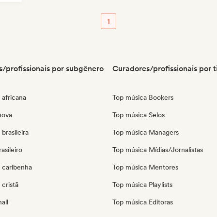
1
/profissionais por subgênero
Curadores/profissionais por t
 africana
Top música Bookers
nova
Top música Selos
brasileira
Top música Managers
asileiro
Top música Mídias/Jornalistas
 caribenha
Top música Mentores
cristã
Top música Playlists
all
Top música Editoras