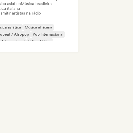
ca asiática
Música brasileira
ca italiana
smitir artistas na rádio
ica asiática
Música africana
robeat / Afropop
Pop internacional
 internacional
K-Pop/J-Pop
 francês
Reggae