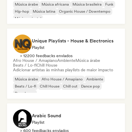
Música árabe
Música africana
Música brasileira
Funk
Hip-hop
Música latina
Organic House / Downtempo
Música oriental
Unique Playlists - House & Electronics
Playlist
> 12200 feedbacks enviados
Afro House / Amapiano
Ambiente
Música árabe
Beats / Lo-fi
Chill House
Adicionar artistas às minhas playlists de maior impacto
Música árabe
Afro House / Amapiano
Ambiente
Beats / Lo-fi
Chill House
Chill out
Dance pop
Deep house
Arabic Sound
Playlist
> 600 feedbacks enviados