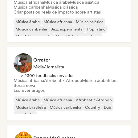
Música africana
Música árabe
Música asiática
Música caribenha
Música clássica
Criar posts ou reels de impacto sobre artistas
Música árabe
Música africana
Música asiática
Música caribenha
Jazz experimental
Pop latino
Metal / Heavy metal
Neo / Clássico moderno
Orrator
Mídia/Jornalista
> 2300 feedbacks enviados
Música africana
Afrobeat / Afropop
Música árabe
Blues
Bossa nova
Escrever artigos
Música árabe
Música africana
Afrobeat / Afropop
Música brasileira
Música caribenha
Country
Dub
Jazz fusion