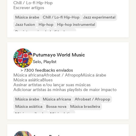
Chill / Lo-fi Hip-Hop
Escrever artigos
Música árabe
Chill / Lo-fi Hip-Hop
Jazz experimental
Jazz fusion
Hip-hop
Hip-hop instrumental
Rap internacional
Lofi bedroom
Putumayo World Music
Selo, Playlist
> 7300 feedbacks enviados
Música africana
Afrobeat / Afropop
Música árabe
Música asiática
Blues
Assinar artistas e/ou lançar suas músicas
Adicionar artistas às minhas playlists de maior impacto
Música árabe
Música africana
Afrobeat / Afropop
Música asiática
Bossa nova
Música brasileira
Música caribenha
Música latina