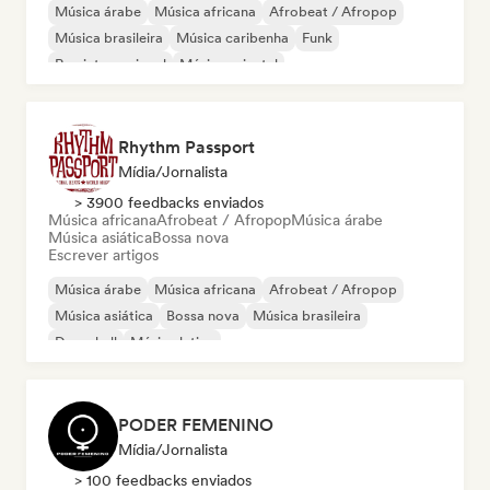
Música árabe
Música africana
Afrobeat / Afropop
Música brasileira
Música caribenha
Funk
Rap internacional
Música oriental
Rhythm Passport
Mídia/Jornalista
> 3900 feedbacks enviados
Música africana
Afrobeat / Afropop
Música árabe
Música asiática
Bossa nova
Escrever artigos
Música árabe
Música africana
Afrobeat / Afropop
Música asiática
Bossa nova
Música brasileira
Dancehall
Música latina
PODER FEMENINO
Mídia/Jornalista
> 100 feedbacks enviados