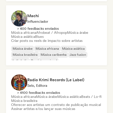
Machi
Influenciador
> 400 feedbacks enviados
Música africana
Afrobeat / Afropop
Música árabe
Música asiática
Blues
Criar posts ou reels de impacto sobre artistas
Música árabe
Música africana
Música asiática
Música brasileira
Música caribenha
Jazz fusion
Indie India
Pop internacional
Radio Krimi Records (Le Label)
Selo, Editora
> 4100 feedbacks enviados
Música africana
Música árabe
Música asiática
Beats / Lo-fi
Música brasileira
Oferecer aos artistas um contrato de publicação musical
Assinar artistas e/ou lançar suas músicas