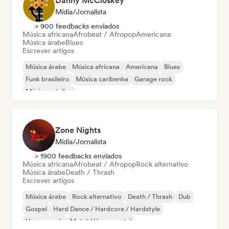
Danny McCloskey
Mídia/Jornalista
> 900 feedbacks enviados
Música africana
Afrobeat / Afropop
Americana
Música árabe
Blues
Escrever artigos
Música árabe
Música africana
Americana
Blues
Funk brasileiro
Música caribenha
Garage rock
Música natalina
Zone Nights
Mídia/Jornalista
> 1900 feedbacks enviados
Música africana
Afrobeat / Afropop
Rock alternativo
Música árabe
Death / Thrash
Escrever artigos
Música árabe
Rock alternativo
Death / Thrash
Dub
Gospel
Hard Dance / Hardcore / Hardstyle
House music
Metal / Heavy metal