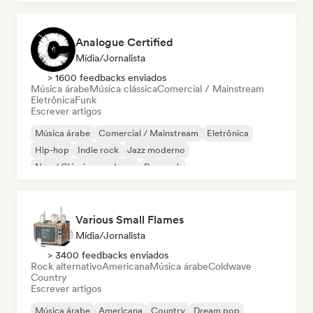
Analogue Certified
Mídia/Jornalista
> 1600 feedbacks enviados
Música árabe
Música clássica
Comercial / Mainstream
Eletrônica
Funk
Escrever artigos
Música árabe
Comercial / Mainstream
Eletrônica
Hip-hop
Indie rock
Jazz moderno
Neo / Clássico moderno
Pop rock
Various Small Flames
Mídia/Jornalista
> 3400 feedbacks enviados
Rock alternativo
Americana
Música árabe
Coldwave
Country
Escrever artigos
Música árabe
Americana
Country
Dream pop