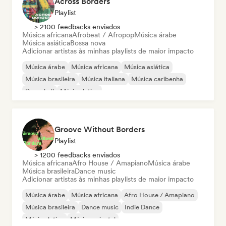
Across Borders
Playlist
> 2100 feedbacks enviados
Música africana
Afrobeat / Afropop
Música árabe
Música asiática
Bossa nova
Adicionar artistas às minhas playlists de maior impacto
Música árabe
Música africana
Música asiática
Música brasileira
Música italiana
Música caribenha
Dancehall
Música latina
Groove Without Borders
Playlist
> 1200 feedbacks enviados
Música africana
Afro House / Amapiano
Música árabe
Música brasileira
Dance music
Adicionar artistas às minhas playlists de maior impacto
Música árabe
Música africana
Afro House / Amapiano
Música brasileira
Dance music
Indie Dance
Música latina
Música oriental