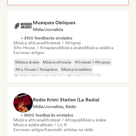
Musiques Obliques
Mídia/Jornalista
> 3100 feedbacks enviados
Música africana
Afrobeat / Afropop
Afro House / Amapiano
Música árabe
Música asiática
Escrever artigos
Música árabe
Música africana
Afrobeat / Afropop
Afro House / Amapiano
Música brasileira
Funk brasileiro
Jazz fusion
Rap internacional
Radio Krimi Station (La Radio)
Mídia/Jornalista, Rádio
> 9600 feedbacks enviados
Música africana
Afrobeat / Afropop
Música árabe
Música asiática
Beats / Lo-fi
Escrever artigos
Transmitir artistas na rádio