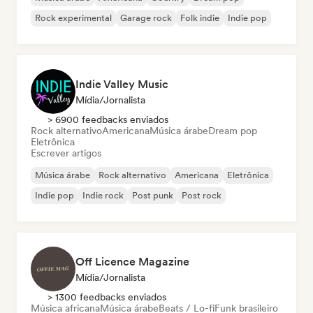
Rock experimental
Garage rock
Folk indie
Indie pop
Indie Valley Music
Mídia/Jornalista
> 6900 feedbacks enviados
Rock alternativo
Americana
Música árabe
Dream pop
Eletrônica
Escrever artigos
Música árabe
Rock alternativo
Americana
Eletrônica
Indie pop
Indie rock
Post punk
Post rock
Off Licence Magazine
Mídia/Jornalista
> 1300 feedbacks enviados
Música africana
Música árabe
Beats / Lo-fi
Funk brasileiro