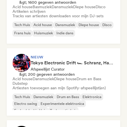
&gt; 1600 gegeven antwoorden
Acid house
Basmuziek
Dansmuziek
Diepe house
Disco
Artikelen schrijven
Tracks van artiesten downloaden voor mijn DJ-sets
Tech Huis
Acid house
Dansmuziek
Diepe house
Disco
Frans huis
Huismuziek
Indie dans
NIEUW
Tokyo Electronic Drift 🏎️ Schranz, Hard Techno & Anime EDM
Afspeellijst Curator
&gt; 200 gegeven antwoorden
Acid house
Dansmuziek
Diepe house
Drum en Bass
Dubstep
Artiesten toevoegen aan mijn Spotify-afspeellijst(en)
Tech Huis
Dansmuziek
Drum en Bass
Elektronica
Electro swing
Experimentele elektronica
Funky / Jackin Huis
Toekomstig huis