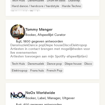
Tech Huis
Dansmuziek
Drum en Bass
Dubstep
Hard dance / hardcore / hardstyle
Harde Techno
Huismuziek
Phonk
Tommy Menger
Booker, Afspeellijst Curator
&gt; 1800 gegeven antwoorden
Dansmuziek
Dance pop
Diepe house
Disco
Elektropop
Artiesten in contact brengen met mogelijkheden voor
live evenementen
Artiesten toevoegen aan mijn Spotify-afspeellijst(en)
Tech Huis
Dansmuziek
Dance pop
Diepe house
Disco
Elektropop
Frans huis
French Pop
NoOx Worldwide
Booker, Label, Manager, Uitgever
&gt; 400 gegeven antwoorden