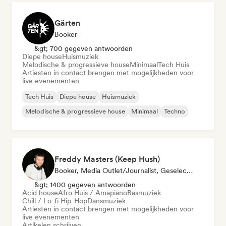
Gärten
Booker
&gt; 700 gegeven antwoorden
Diepe house
Huismuziek
Melodische & progressieve house
Minimaal
Tech Huis
Artiesten in contact brengen met mogelijkheden voor
live evenementen
Tech Huis
Diepe house
Huismuziek
Melodische & progressieve house
Minimaal
Techno
Freddy Masters (Keep Hush)
Booker, Media Outlet/Journalist, Geselecteerde DJ
&gt; 1400 gegeven antwoorden
Acid house
Afro Huis / Amapiano
Basmuziek
Chill / Lo-fi Hip-Hop
Dansmuziek
Artiesten in contact brengen met mogelijkheden voor
live evenementen
Artikelen schrijven