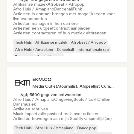
Afrikaanse muziek
Afrobeat / Afropop
Afro Huis / Amapiano
Dancehall
Funk
Artiesten in contact brengen met mogelijkheden voor
live evenementen
Artiesten managen in hun carrière
Artiesten een uitgeefcontract aanbieden
Artiesten contracteren of hun muziek uitbrengen
Tech Huis
Afrikaanse muziek
Afrobeat / Afropop
Afro Huis / Amapiano
Dancehall
Internationale rap
Franse rap
Stedelijke pop
EKM.CO
Media Outlet/Journalist, Afspeellijst Curator
&gt; 5500 gegeven antwoorden
Afro Huis / Amapiano
Omgeving
Beats / Lo-fi
Chillen
Dansmuziek
Artikelen schrijven
Maak impactvolle posts of reels over artiesten
Artiesten toevoegen aan mijn Spotify-afspeellijst(en)
Tech Huis
Afro Huis / Amapiano
Dance pop