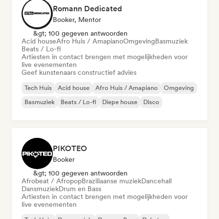
Romann Dedicated
Booker, Mentor
&gt; 100 gegeven antwoorden
Acid house
Afro Huis / Amapiano
Omgeving
Basmuziek
Beats / Lo-fi
Artiesten in contact brengen met mogelijkheden voor
live evenementen
Geef kunstenaars constructief advies
Tech Huis
Acid house
Afro Huis / Amapiano
Omgeving
Basmuziek
Beats / Lo-fi
Diepe house
Disco
PIKOTEO
Booker
&gt; 100 gegeven antwoorden
Afrobeat / Afropop
Braziliaanse muziek
Dancehall
Dansmuziek
Drum en Bass
Artiesten in contact brengen met mogelijkheden voor
live evenementen