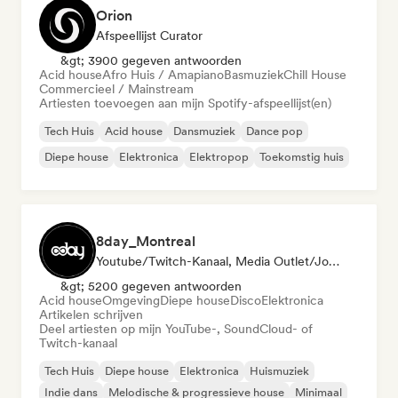
Orion
Afspeellijst Curator
&gt; 3900 gegeven antwoorden
Acid house
Afro Huis / Amapiano
Basmuziek
Chill House
Commercieel / Mainstream
Artiesten toevoegen aan mijn Spotify-afspeellijst(en)
Tech Huis
Acid house
Dansmuziek
Dance pop
Diepe house
Elektronica
Elektropop
Toekomstig huis
8day_Montreal
Youtube/Twitch-Kanaal, Media Outlet/Journalist
&gt; 5200 gegeven antwoorden
Acid house
Omgeving
Diepe house
Disco
Elektronica
Artikelen schrijven
Deel artiesten op mijn YouTube-, SoundCloud- of
Twitch-kanaal
Tech Huis
Diepe house
Elektronica
Huismuziek
Indie dans
Melodische & progressieve house
Minimaal