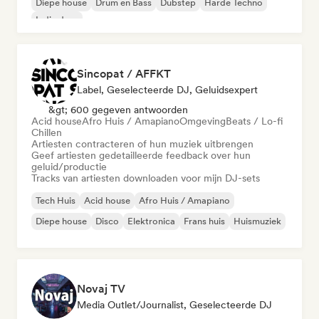
Diepe house
Drum en Bass
Dubstep
Harde Techno
Indie dans
Sincopat / AFFKT
Label, Geselecteerde DJ, Geluidsexpert
&gt; 600 gegeven antwoorden
Acid house
Afro Huis / Amapiano
Omgeving
Beats / Lo-fi
Chillen
Artiesten contracteren of hun muziek uitbrengen
Geef artiesten gedetailleerde feedback over hun
geluid/productie
Tracks van artiesten downloaden voor mijn DJ-sets
Tech Huis
Acid house
Afro Huis / Amapiano
Diepe house
Disco
Elektronica
Frans huis
Huismuziek
Novaj TV
Media Outlet/Journalist, Geselecteerde DJ