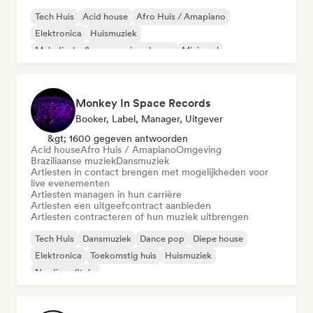
Tech Huis
Acid house
Afro Huis / Amapiano
Elektronica
Huismuziek
Melodische & progressieve house
Minimaal
Nu-disco/Italo
Monkey In Space Records
Booker, Label, Manager, Uitgever
&gt; 1600 gegeven antwoorden
Acid house
Afro Huis / Amapiano
Omgeving
Braziliaanse muziek
Dansmuziek
Artiesten in contact brengen met mogelijkheden voor
live evenementen
Artiesten managen in hun carrière
Artiesten een uitgeefcontract aanbieden
Artiesten contracteren of hun muziek uitbrengen
Tech Huis
Dansmuziek
Dance pop
Diepe house
Elektronica
Toekomstig huis
Huismuziek
Nu-disco/Italo