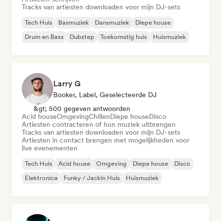
Tracks van artiesten downloaden voor mijn DJ-sets
Tech Huis
Basmuziek
Dansmuziek
Diepe house
Drum en Bass
Dubstep
Toekomstig huis
Huismuziek
Larry G
Booker, Label, Geselecteerde DJ
&gt; 500 gegeven antwoorden
Acid house
Omgeving
Chillen
Diepe house
Disco
Artiesten contracteren of hun muziek uitbrengen
Tracks van artiesten downloaden voor mijn DJ-sets
Artiesten in contact brengen met mogelijkheden voor
live evenementen
Tech Huis
Acid house
Omgeving
Diepe house
Disco
Elektronica
Funky / Jackin Huis
Huismuziek