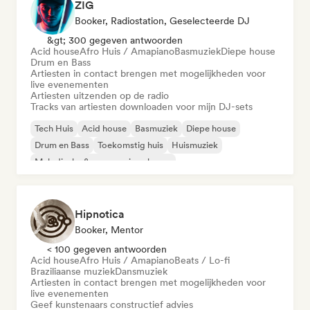
ZIG
Booker, Radiostation, Geselecteerde DJ
&gt; 300 gegeven antwoorden
Acid house
Afro Huis / Amapiano
Basmuziek
Diepe house
Drum en Bass
Artiesten in contact brengen met mogelijkheden voor
live evenementen
Artiesten uitzenden op de radio
Tracks van artiesten downloaden voor mijn DJ-sets
Tech Huis
Acid house
Basmuziek
Diepe house
Drum en Bass
Toekomstig huis
Huismuziek
Melodische & progressieve house
Hipnotica
Booker, Mentor
< 100 gegeven antwoorden
Acid house
Afro Huis / Amapiano
Beats / Lo-fi
Braziliaanse muziek
Dansmuziek
Artiesten in contact brengen met mogelijkheden voor
live evenementen
Geef kunstenaars constructief advies