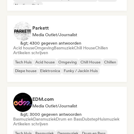
Nu-disco/Italo
Parkett
Media Outlet/Journalist
&gt; 4300 gegeven antwoorden
Acid house
Omgeving
Basmuziek
Chill House
Chillen
Artikelen schrijven
Tech Huis
Acid house
Omgeving
Chill House
Chillen
Diepe house
Elektronica
Funky / Jackin Huis
EDM.com
Media Outlet/Journalist
&gt; 3000 gegeven antwoorden
Basmuziek
Dansmuziek
Drum en Bass
Dubstep
Huismuziek
Artikelen schrijven
Tech Huis
Basmuziek
Dansmuziek
Drum en Bass