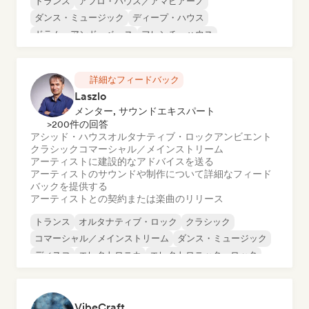
トランス
アフロ・ハウス／アマピアーノ
ダンス・ミュージック
ディープ・ハウス
ドラム・アンド・ベース
フレンチ・ハウス
ファンキー／ジャッキン・ハウス
ヒップホップ
詳細なフィードバック
Laszlo
メンター, サウンドエキスパート
>200件の回答
アシッド・ハウス
オルタナティブ・ロック
アンビエント
クラシック
コマーシャル／メインストリーム
アーティストに建設的なアドバイスを送る
アーティストのサウンドや制作について詳細なフィード
バックを提供する
アーティストとの契約または楽曲のリリース
トランス
オルタナティブ・ロック
クラシック
コマーシャル／メインストリーム
ダンス・ミュージック
ディスコ
エレクトロニカ
エレクトロニック・ロック
VibeCraft