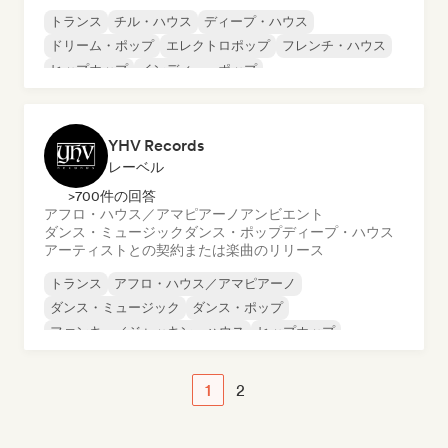
トランス
チル・ハウス
ディープ・ハウス
ドリーム・ポップ
エレクトロポップ
フレンチ・ハウス
ヒップホップ
インディー・ポップ
YHV Records
レーベル
>700件の回答
アフロ・ハウス／アマピアーノ
アンビエント
ダンス・ミュージック
ダンス・ポップ
ディープ・ハウス
アーティストとの契約または楽曲のリリース
トランス
アフロ・ハウス／アマピアーノ
ダンス・ミュージック
ダンス・ポップ
ファンキー／ジャッキン・ハウス
ヒップホップ
ワールド・ポップ
メロディック・プログレッシブ・ハウス
1
2