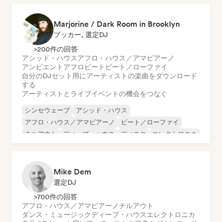
Marjorine / Dark Room in Brooklyn
ブッカー, 選定DJ
>200件の回答
アシッド・ハウス
アフロ・ハウス／アマピアーノ
アンビエント
アフロビート
ビート／ローファイ
自分のDJセット用にアーティストの楽曲をダウンロード
する
アーティストとライブイベントの機会をつなぐ
シンセウェーブ
アシッド・ハウス
アフロ・ハウス／アマピアーノ
ビート／ローファイ
チルアウト
ディープ・ハウス
ディスコ
エレクトロニカ
Mike Dem
選定DJ
>700件の回答
アフロ・ハウス／アマピアーノ
チルアウト
ダンス・ミュージック
ディープ・ハウス
エレクトロニカ