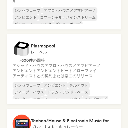
加
シンセウェーブ
アフロ・ハウス／アマピアーノ
アンビエント
コマーシャル／メインストリーム
ダンス・ミュージック
ダンス・ポップ
ディープ・ハウス
ダブステップ
Plasmapool
レーベル
>600件の回答
アシッド・ハウス
アフロ・ハウス／アマピアーノ
アンビエント
アンビエント
ビート／ローファイ
アーティストとの契約または楽曲のリリース
シンセウェーブ
アンビエント
チルアウト
ディープ・ハウス
ドラム・アンド・ベース
エレクトロニカ
フューチャー・ハウス
ヒップホップ
Techno/House & Electronic Music for Svea Playlists
プレイリスト・キュレーター