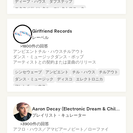
ディープ・ハウス
ダブステップ
エクスペリメンタル・エレクトロニック
フレンチ・ハウス
ハード・ダンス／ハードコア／ハードスタイル
Girlfriend Records
レーベル
>1800件の回答
アンビエント
チル・ハウス
チルアウト
ダンス・ミュージック
ダンス・ポップ
アーティストとの契約または楽曲のリリース
シンセウェーブ
アンビエント
チル・ハウス
チルアウト
ダンス・ミュージック
ディスコ
エレクトロニカ
フレンチ・ハウス
Aaron Decay (Electronic Dream & Chill Electronic Dream playlists)
プレイリスト・キュレーター
>3900件の回答
アフロ・ハウス／アマピアーノ
ビート／ローファイ