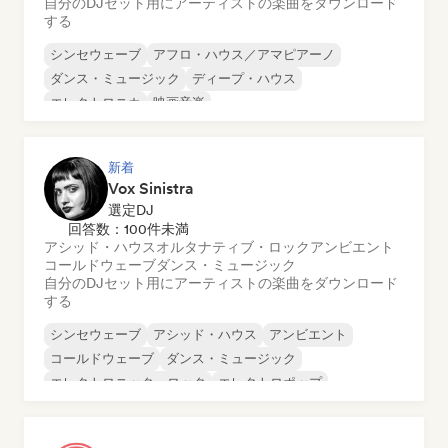
自分のDJセット用にアーティストの楽曲をダウンロード
する
シンセウェーブ
アフロ・ハウス／アマピアーノ
ダンス・ミュージック
ディープ・ハウス
エレクトロニカ
映画音楽
オルガニック・ハウス／ダウンテンポ
チルアウト
新着
Vox Sinistra
選定DJ
回答数：100件未満
アシッド・ハウス
オルタナティブ・ロック
アンビエント
コールドウェーブ
ダンス・ミュージック
自分のDJセット用にアーティストの楽曲をダウンロード
する
シンセウェーブ
アシッド・ハウス
アンビエント
コールドウェーブ
ダンス・ミュージック
エレクトロニック・ロック
エレクトロポップ
ハード・テクノ