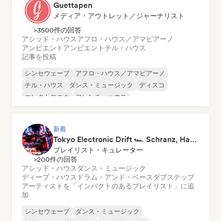
Guettapen
メディア・アウトレット／ジャーナリスト
>3500件の回答
アシッド・ハウス
アフロ・ハウス／アマピアーノ
アンビエント
アンビエント
チル・ハウス
記事を投稿
シンセウェーブ
アフロ・ハウス／アマピアーノ
チル・ハウス
ダンス・ミュージック
ディスコ
エレクトロニカ
フレンチ・ハウス
ファンキー／ジャッキン・ハウス
新着
Tokyo Electronic Drift 🏎️ Schranz, Hard Techno & Anime EDM
プレイリスト・キュレーター
>200件の回答
アシッド・ハウス
ダンス・ミュージック
ディープ・ハウス
ドラム・アンド・ベース
ダブステップ
アーティストを「インパクトのあるプレイリスト」に追
加
シンセウェーブ
ダンス・ミュージック