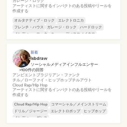
ガレージ・ロック
アーティストに関するインパクトのある投稿やリールを
作成する
オルタナティブ・ロック
エレクトロニカ
フレンチ・ハウス
ガレージ・ロック
ハードロック
インディー・ロック
ニュー・ディスコ／イタロ
ポスト・パンク
新着
lsbdraw
ソーシャルメディアインフルエンサー
>100件の回答
アンビエント
ブラジリアン・ファンク
チル／ローファイ・ヒップホップ
チルアウト
Cloud Rap/Hip Hop
アーティストに関するインパクトのある投稿やリールを
作成する
Cloud Rap/Hip Hop
コマーシャル／メインストリーム
ドリル／ジャージー
エレクトロポップ
ヒップホップ
インディー・ダンス
インストゥルメンタル・ヒップホップ
ポップ・ロック