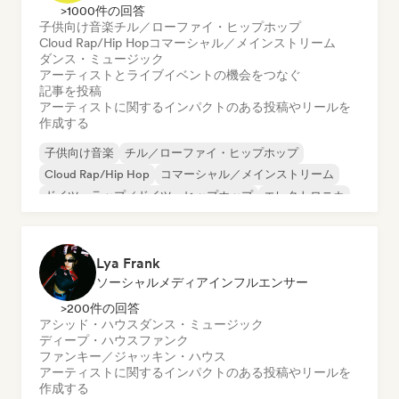
>1000件の回答
子供向け音楽
チル／ローファイ・ヒップホップ
Cloud Rap/Hip Hop
コマーシャル／メインストリーム
ダンス・ミュージック
アーティストとライブイベントの機会をつなぐ
記事を投稿
アーティストに関するインパクトのある投稿やリールを
作成する
子供向け音楽
チル／ローファイ・ヒップホップ
Cloud Rap/Hip Hop
コマーシャル／メインストリーム
ドイツ・ラップ／ドイツ・ヒップホップ
エレクトロニカ
エクスペリメンタル・ロック
ヒップホップ
Lya Frank
ソーシャルメディアインフルエンサー
>200件の回答
アシッド・ハウス
ダンス・ミュージック
ディープ・ハウス
ファンク
ファンキー／ジャッキン・ハウス
アーティストに関するインパクトのある投稿やリールを
作成する