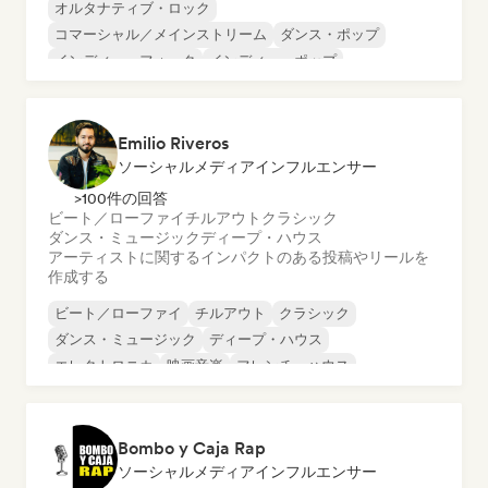
オルタナティブ・ロック
コマーシャル／メインストリーム
ダンス・ポップ
インディー・フォーク
インディー・ポップ
ワールド・ポップ
ラテン・ポップ
メロディック・メタル
Emilio Riveros
ソーシャルメディアインフルエンサー
>100件の回答
ビート／ローファイ
チルアウト
クラシック
ダンス・ミュージック
ディープ・ハウス
アーティストに関するインパクトのある投稿やリールを
作成する
ビート／ローファイ
チルアウト
クラシック
ダンス・ミュージック
ディープ・ハウス
エレクトロニカ
映画音楽
フレンチ・ハウス
Bombo y Caja Rap
ソーシャルメディアインフルエンサー