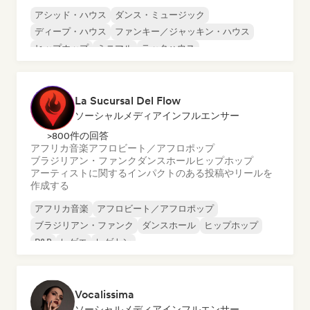
アシッド・ハウス
ダンス・ミュージック
ディープ・ハウス
ファンキー／ジャッキン・ハウス
ヒップホップ
ミニマル
テックハウス
UKガレージ／ベースライン
La Sucursal Del Flow
ソーシャルメディアインフルエンサー
>800件の回答
アフリカ音楽
アフロビート／アフロポップ
ブラジリアン・ファンク
ダンスホール
ヒップホップ
アーティストに関するインパクトのある投稿やリールを
作成する
アフリカ音楽
アフロビート／アフロポップ
ブラジリアン・ファンク
ダンスホール
ヒップホップ
R&B
レゲエ
レゲトン
Vocalissima
ソーシャルメディアインフルエンサー