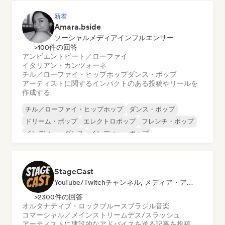
新着
Amara.bside
ソーシャルメディアインフルエンサー
>100件の回答
アンビエント
ビート／ローファイ
イタリアン・カンツォーネ
チル／ローファイ・ヒップホップ
ダンス・ポップ
アーティストに関するインパクトのある投稿やリールを
作成する
チル／ローファイ・ヒップホップ
ダンス・ポップ
ドリーム・ポップ
エレクトロポップ
フレンチ・ポップ
インディー・ダンス
インディー・ポップ
インディー・ロック
StageCast
YouTube/Twitchチャンネル, メディア・アウトレット／ジャーナリスト, メンター, ソーシャルメディアインフルエンサー, サウンドエキスパート
>2300件の回答
オルタナティブ・ロック
ブルース
ブラジル音楽
コマーシャル／メインストリーム
デス/スラッシュ
アーティストに建設的なアドバイスを送る
記事を投稿