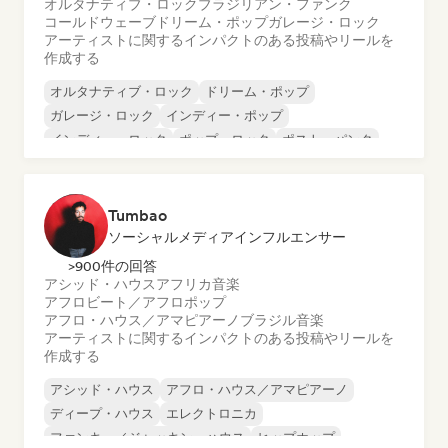
オルタナティブ・ロック
ブラジリアン・ファンク
コールドウェーブ
ドリーム・ポップ
ガレージ・ロック
アーティストに関するインパクトのある投稿やリールを
作成する
オルタナティブ・ロック
ドリーム・ポップ
ガレージ・ロック
インディー・ポップ
インディー・ロック
ポップ・ロック
ポスト・パンク
プログレッシブ・ロック
Tumbao
ソーシャルメディアインフルエンサー
>900件の回答
アシッド・ハウス
アフリカ音楽
アフロビート／アフロポップ
アフロ・ハウス／アマピアーノ
ブラジル音楽
アーティストに関するインパクトのある投稿やリールを
作成する
アシッド・ハウス
アフロ・ハウス／アマピアーノ
ディープ・ハウス
エレクトロニカ
ファンキー／ジャッキン・ハウス
ヒップホップ