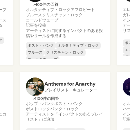
>400件の回答
ーブ
オルタナティブ・ロック
アフロビート
エ
ブルース
クリスチャン・ロック
ガ
ース
コールドウェーブ
イ
る
記事を投稿
ア
アーティストに関するインパクトのある投
リ
稿やリールを作成する
ク
ポ
ポスト・パンク
オルタナティブ・ロック
エ
ブルース
クリスチャン・ロック
ガ
コールドウェーブ
ハ
エレクトロニック・ロック
メ
エレクトロニカ
ガレージ・ロック
メ
Anthems for Anarchy
プレイリスト・キュレーター
>1100件の回答
ポップ・パンク
ポスト・パンク
オ
ポストロック
パンク・ロック
ハ
ニカ
アーティストを「インパクトのあるプレイ
イ
リスト」に追加
記