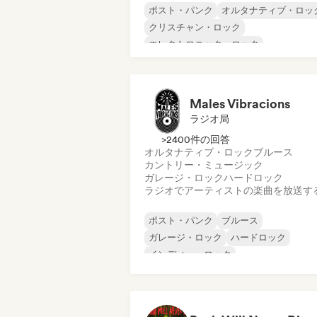
ポスト・パンク
オルタナティブ・ロッ
クリスチャン・ロック
エレクトロニック・ロック
エレクトロニカ
ガレージ・ロック
ハードロック
インディー・ロック
Males Vibracions
ラジオ局
>2400件の回答
オルタナティブ・ロック
ブルース
カントリー・ミュージック
ガレージ・ロック
ハードロック
ラジオでアーティストの楽曲を放送す
ポスト・パンク
ブルース
ガレージ・ロック
ハードロック
インディー・ロック
プログレッシブ・ロック
サイケデリック・ロック
パンク・ロッ