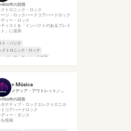
>400件の回答
レクトロニック・ロック
レージ・ロック
ハードコア
ハードロック
ンディー・ロック
ーティストを「インパクトのあるプレイ
スト」に追加
スト・パンク
レクトロニック・ロック
レージ・ロック
ハードコア
ードロック
インディー・ロック
ロディック・メタル
タル／ヘヴィメタル
+ Música
メディア・アウトレット／ジャーナリスト
>700件の回答
ルタナティブ・ロック
エレクトロニカ
ードコア
ハードロック
ンディー・ダンス
事を投稿