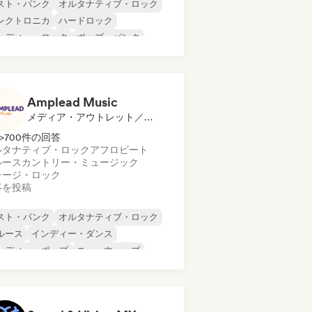
スト・パンク
オルタナティブ・ロック
レクトロニカ
ハードロック
ンディー・ロック
ポップ・パンク
ストロック
プログレッシブ・ロック
Amplead Music
メディア・アウトレット／ジャーナリスト
>700件の回答
ルタナティブ・ロック
アフロビート
ルース
カントリー・ミュージック
レージ・ロック
事を投稿
スト・パンク
オルタナティブ・ロック
ルース
インディー・ダンス
ンディー・ポップ
ニューウェーブ
ップ・パンク
ポップ・ロック