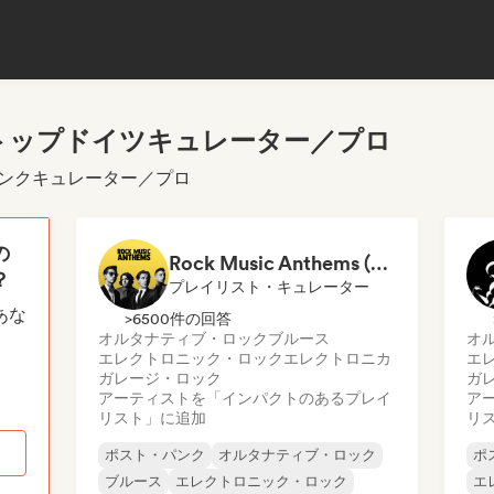
トップドイツキュレーター／プロ
パンクキュレーター／プロ
の
Rock Music Anthems (MonkeyPlaylists)
？
プレイリスト・キュレーター
あな
>6500件の回答
オルタナティブ・ロック
ブルース
オ
エレクトロニック・ロック
エレクトロニカ
エ
ガレージ・ロック
ガ
アーティストを「インパクトのあるプレイ
ア
リスト」に追加
リ
ポスト・パンク
オルタナティブ・ロック
ポ
ブルース
エレクトロニック・ロック
エ