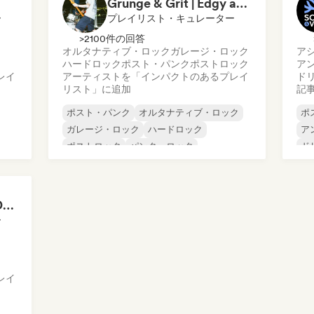
Grunge & Grit | Edgy and Raw Rock Tracks
ー
プレイリスト・キュレーター
>2100件の回答
オルタナティブ・ロック
ガレージ・ロック
ア
ハードロック
ポスト・パンク
ポストロック
ア
レイ
アーティストを「インパクトのあるプレイ
ド
リスト」に追加
記
ポスト・パンク
オルタナティブ・ロック
ポ
ガレージ・ロック
ハードロック
ア
ポストロック
パンク・ロック
ド
エ
イ
The Darkest Hour 🌘 Darkwave, Post-Punk & Coldwave
ー
レイ