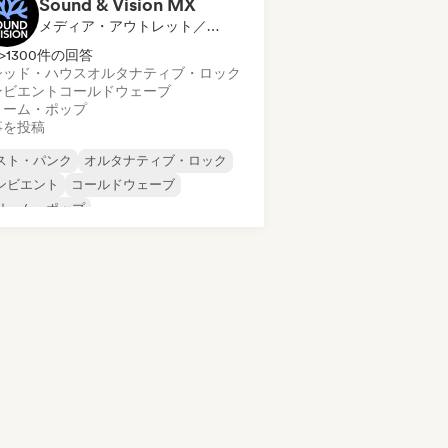
Sound & Vision MX
メディア・アウトレット／ジャーナリスト
>1300件の回答
シッド・ハウス
オルタナティブ・ロック
ンビエント
コールドウェーブ
リーム・ポップ
事を投稿
スト・パンク
オルタナティブ・ロック
ンビエント
コールドウェーブ
リーム・ポップ
クスペリメンタル・エレクトロニック
ンディー・ポップ
インディー・ロック