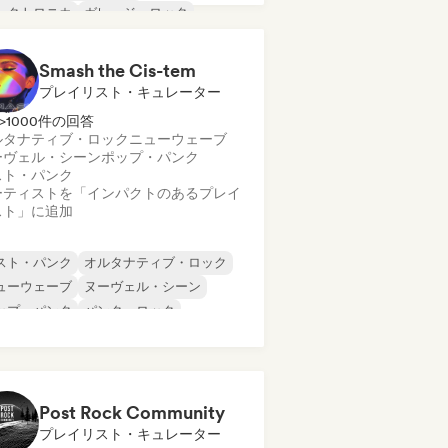
レクトロニカ
ガレージ・ロック
ードロック
インディー・ロック
タル／ヘヴィメタル
Smash the Cis-tem
プレイリスト・キュレーター
>1000件の回答
ルタナティブ・ロック
ニューウェーブ
ーヴェル・シーン
ポップ・パンク
スト・パンク
ーティストを「インパクトのあるプレイ
スト」に追加
スト・パンク
オルタナティブ・ロック
ューウェーブ
ヌーヴェル・シーン
ップ・パンク
パンク・ロック
Post Rock Community
プレイリスト・キュレーター