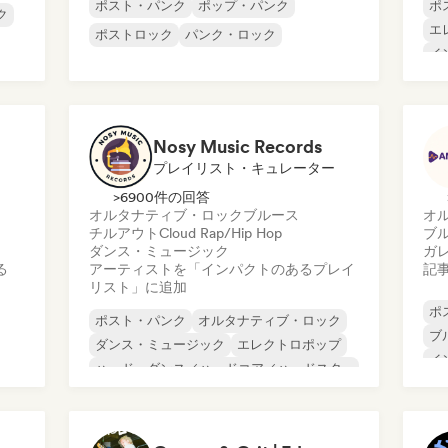
ポスト・パンク
ポップ・パンク
ポ
ク
エ
ポストロック
パンク・ロック
イ
ポ
Nosy Music Records
プレイリスト・キュレーター
>6900件の回答
オルタナティブ・ロック
ブルース
オ
チルアウト
Cloud Rap/Hip Hop
ブ
ダンス・ミュージック
ガ
る
アーティストを「インパクトのあるプレイ
記
リスト」に追加
ポ
ポスト・パンク
オルタナティブ・ロック
ブ
ダンス・ミュージック
エレクトロポップ
イ
ハード・ダンス／ハードコア／ハードスタ
ポ
イル
ク
ヒップホップ
ヒップホップ
ファンク