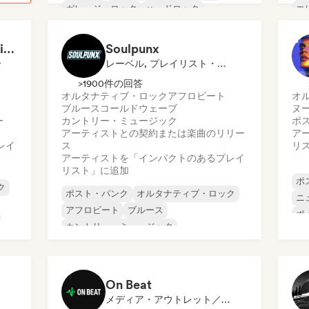
ガレージ・ロック
ハードロック
エ
インディー・ロック
ハ
プログレッシブ・ロック
メ
NeverGrownUp-Playlists
Soulpunx
ー
レーベル, プレイリスト・キュレーター
>1900件の回答
オルタナティブ・ロック
アフロビート
オ
ブルース
コールドウェーブ
ヌ
ー
カントリー・ミュージック
ポ
アーティストとの契約または楽曲のリリー
ア
レイ
ス
リ
アーティストを「インパクトのあるプレイ
リスト」に追加
ポ
ク
ポスト・パンク
オルタナティブ・ロック
ニ
アフロビート
ブルース
ポ
カントリー・ミュージック
デス/スラッシュ
エレクトロニック・ロック
ハードコア
On Beat
メディア・アウトレット／ジャーナリスト