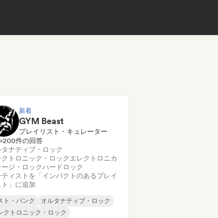
新着
GYM Beast
プレイリスト・キュレーター
>200件の回答
ルタナティブ・ロック
レクトロニック・ロック
エレクトロニカ
レージ・ロック
ハードロック
ーティストを「インパクトのあるプレイ
スト」に追加
スト・パンク
オルタナティブ・ロック
レクトロニック・ロック