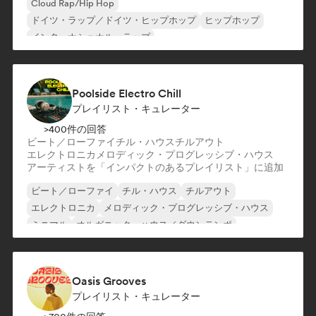
Cloud Rap/Hip Hop
ドイツ・ラップ／ドイツ・ヒップホップ
ヒップホップ
インターナショナル・ラップ
ネダーポップ／ダッチ・ポップ
英語ラップ
フレンチ・ラップ
ラップ／トラップイタリア語
Poolside Electro Chill
プレイリスト・キュレーター
>400件の回答
ビート／ローファイ
チル・ハウス
チルアウト
エレクトロニカ
メロディック・プログレッシブ・ハウス
アーティストを「インパクトのあるプレイリスト」に追加
ビート／ローファイ
チル・ハウス
チルアウト
エレクトロニカ
メロディック・プログレッシブ・ハウス
ミニマル
オルガニック・ハウス／ダウンテンポ
トリップホップ
Oasis Grooves
プレイリスト・キュレーター