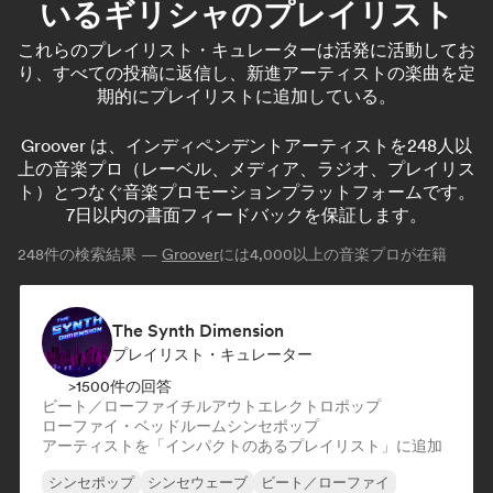
いるギリシャのプレイリスト
これらのプレイリスト・キュレーターは活発に活動してお
り、すべての投稿に返信し、新進アーティストの楽曲を定
期的にプレイリストに追加している。
Groover は、インディペンデントアーティストを248人以
上の音楽プロ（レーベル、メディア、ラジオ、プレイリス
ト）とつなぐ音楽プロモーションプラットフォームです。
7日以内の書面フィードバックを保証します。
248
件の検索結果 —
Groover
には4,000以上の音楽プロが在籍
The Synth Dimension
プレイリスト・キュレーター
>1500件の回答
ビート／ローファイ
チルアウト
エレクトロポップ
ローファイ・ベッドルーム
シンセポップ
アーティストを「インパクトのあるプレイリスト」に追加
シンセポップ
シンセウェーブ
ビート／ローファイ