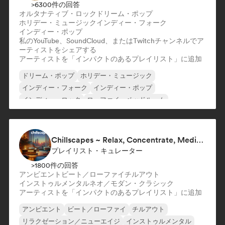
>6300件の回答
オルタナティブ・ロック
ドリーム・ポップ
ホリデー・ミュージック
インディー・フォーク
インディー・ポップ
私のYouTube、SoundCloud、またはTwitchチャンネルでア
ーティストをシェアする
アーティストを「インパクトのあるプレイリスト」に追加
ドリーム・ポップ
ホリデー・ミュージック
インディー・フォーク
インディー・ポップ
インディー・ロック
ローファイ・ベッドルーム
シンガーソングライター
オルタナティブ・ロック
Chillscapes ~ Relax, Concentrate, Meditate, Sleep, Dream
プレイリスト・キュレーター
>1800件の回答
アンビエント
ビート／ローファイ
チルアウト
インストゥルメンタル
ネオ／モダン・クラシック
アーティストを「インパクトのあるプレイリスト」に追加
アンビエント
ビート／ローファイ
チルアウト
リラクゼーション／ニューエイジ
インストゥルメンタル