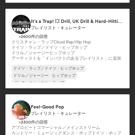
インディー・ダンス
It's a Trap! 💥 Drill, UK Drill & Hard-Hitting Trap
プレイリスト・キュレーター
>2600件の回答
クリスチャン・ラップ
Cloud Rap/Hip Hop
ドイツ・ラップ／ドイツ・ヒップホップ
ドリル／ジャージー
ヒップホップ
アーティストを「インパクトのあるプレイリスト」に追加
ドイツ・ラップ／ドイツ・ヒップホップ
ドリル／ジャージー
ヒップホップ
インターナショナル・ラップ
ネダーポップ／ダッチ・ポップ
英語ラップ
フレンチ・ラップ
ラップ／トラップイタリア語
Feel-Good Pop
プレイリスト・キュレーター
>3300件の回答
アフロビート
コマーシャル／メインストリーム
カントリー・ミュージック
ダンス・ポップ
ドイツ・ポップ