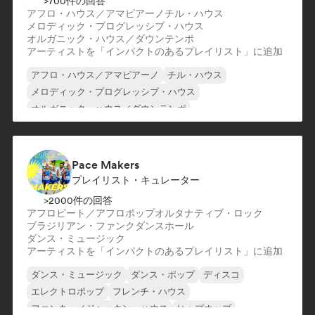
>700件の回答
アフロ・ハウス／アマピアーノ
チル・ハウス
メロディック・プログレッシブ・ハウス
オルガニック・ハウス／ダウンテンポ
アーティストを「インパクトのあるプレイリスト」に追加
アフロ・ハウス／アマピアーノ
チル・ハウス
メロディック・プログレッシブ・ハウス
オルガニック・ハウス／ダウンテンポ
Pace Makers
プレイリスト・キュレーター
>2000件の回答
アフロビート／アフロポップ
オルタナティブ・ロック
ブラジリアン・ファンク
ダンスホール
ダンス・ミュージック
アーティストを「インパクトのあるプレイリスト」に追加
ダンス・ミュージック
ダンス・ポップ
ディスコ
エレクトロポップ
フレンチ・ハウス
ファンキー／ジャッキン・ハウス
ヒップホップ