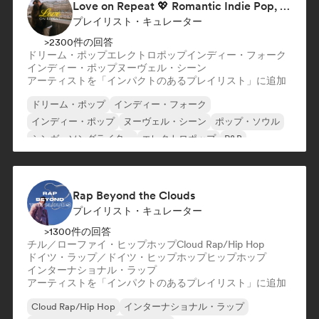
Love on Repeat 💖 Romantic Indie Pop, Neo Soul & Singer-Songwriter
プレイリスト・キュレーター
>2300件の回答
ドリーム・ポップ
エレクトロポップ
インディー・フォーク
インディー・ポップ
ヌーヴェル・シーン
アーティストを「インパクトのあるプレイリスト」に追加
ドリーム・ポップ
インディー・フォーク
インディー・ポップ
ヌーヴェル・シーン
ポップ・ソウル
シンガーソングライター
エレクトロポップ
R&B
Rap Beyond the Clouds
プレイリスト・キュレーター
>1300件の回答
チル／ローファイ・ヒップホップ
Cloud Rap/Hip Hop
ドイツ・ラップ／ドイツ・ヒップホップ
ヒップホップ
インターナショナル・ラップ
アーティストを「インパクトのあるプレイリスト」に追加
Cloud Rap/Hip Hop
インターナショナル・ラップ