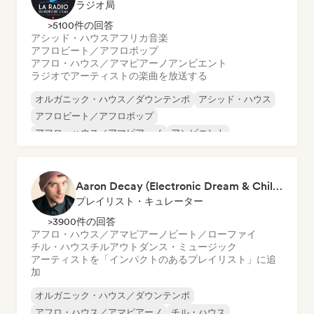
ラジオ局
>5100件の回答
アシッド・ハウス
アフリカ音楽
アフロビート／アフロポップ
アフロ・ハウス／アマピアーノ
アンビエント
ラジオでアーティストの楽曲を放送する
オルガニック・ハウス／ダウンテンポ
アシッド・ハウス
アフロビート／アフロポップ
アフロ・ハウス／アマピアーノ
アンビエント
チルアウト
ディープ・ハウス
エレクトロニカ
Aaron Decay (Electronic Dream & Chill Electronic Dream playlists)
プレイリスト・キュレーター
>3900件の回答
アフロ・ハウス／アマピアーノ
ビート／ローファイ
チル・ハウス
チルアウト
ダンス・ミュージック
アーティストを「インパクトのあるプレイリスト」に追
加
オルガニック・ハウス／ダウンテンポ
アフロ・ハウス／アマピアーノ
チル・ハウス