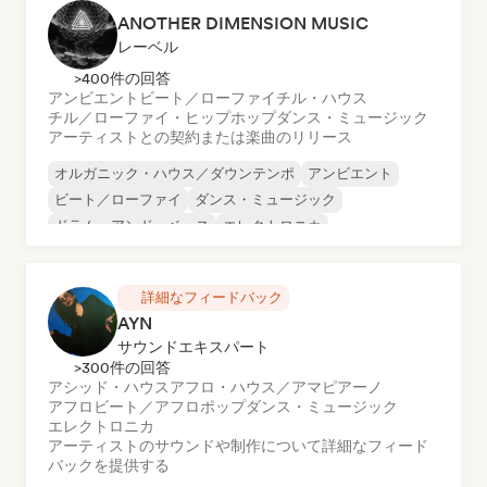
ANOTHER DIMENSION MUSIC
レーベル
>400件の回答
アンビエント
ビート／ローファイ
チル・ハウス
チル／ローファイ・ヒップホップ
ダンス・ミュージック
アーティストとの契約または楽曲のリリース
オルガニック・ハウス／ダウンテンポ
アンビエント
ビート／ローファイ
ダンス・ミュージック
ドラム・アンド・ベース
エレクトロニカ
エクスペリメンタル・エレクトロニック
エクスペリメンタル・ロック
詳細なフィードバック
AYN
サウンドエキスパート
>300件の回答
アシッド・ハウス
アフロ・ハウス／アマピアーノ
アフロビート／アフロポップ
ダンス・ミュージック
エレクトロニカ
アーティストのサウンドや制作について詳細なフィード
バックを提供する