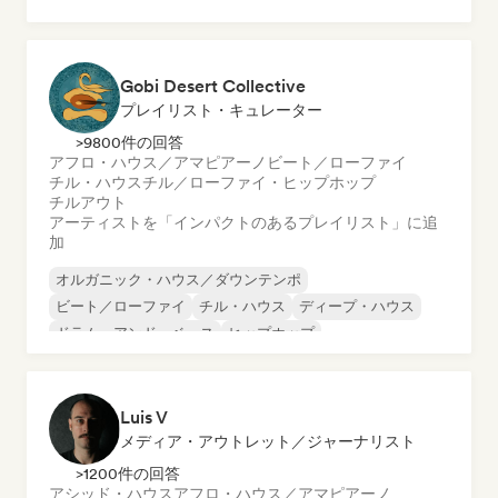
ヒップホップ
メロディック・プログレッシブ・ハウス
ミニマル
アフロ・ハウス／アマピアーノ
Gobi Desert Collective
プレイリスト・キュレーター
>9800件の回答
アフロ・ハウス／アマピアーノ
ビート／ローファイ
チル・ハウス
チル／ローファイ・ヒップホップ
チルアウト
アーティストを「インパクトのあるプレイリスト」に追
加
オルガニック・ハウス／ダウンテンポ
ビート／ローファイ
チル・ハウス
ディープ・ハウス
ドラム・アンド・ベース
ヒップホップ
インディー・フォーク
インディー・ポップ
Luis V
メディア・アウトレット／ジャーナリスト
>1200件の回答
アシッド・ハウス
アフロ・ハウス／アマピアーノ