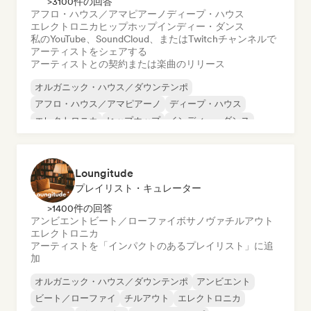
>3100件の回答
アフロ・ハウス／アマピアーノ
ディープ・ハウス
エレクトロニカ
ヒップホップ
インディー・ダンス
私のYouTube、SoundCloud、またはTwitchチャンネルで
アーティストをシェアする
アーティストとの契約または楽曲のリリース
オルガニック・ハウス／ダウンテンポ
アフロ・ハウス／アマピアーノ
ディープ・ハウス
エレクトロニカ
ヒップホップ
インディー・ダンス
メロディック・プログレッシブ・ハウス
ミニマル
Loungitude
プレイリスト・キュレーター
>1400件の回答
アンビエント
ビート／ローファイ
ボサノヴァ
チルアウト
エレクトロニカ
アーティストを「インパクトのあるプレイリスト」に追
加
オルガニック・ハウス／ダウンテンポ
アンビエント
ビート／ローファイ
チルアウト
エレクトロニカ