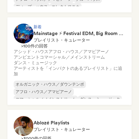
ディープ・ハウス
エレクトロニカ
エクスペリメンタル・エレクトロニック
フレンチ・ハウス
フューチャー・ハウス
新着
Mainstage ⚡ Festival EDM, Big Room & House Anthems
プレイリスト・キュレーター
>100件の回答
アシッド・ハウス
アフロ・ハウス／アマピアーノ
アンビエント
コマーシャル／メインストリーム
ダンス・ミュージック
アーティストを「インパクトのあるプレイリスト」に追
加
オルガニック・ハウス／ダウンテンポ
アフロ・ハウス／アマピアーノ
コマーシャル／メインストリーム
ダンス・ミュージック
ダンス・ポップ
ディスコ
エレクトロニカ
エレクトロ・スウィング
Ablozé Playlists
プレイリスト・キュレーター
>3000件の回答