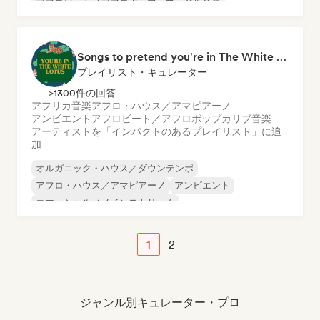
アフロビート／アフロポップ
ブラジル音楽
ダンス・ミュージック
インディー・ダンス
ラテン音楽
Songs to pretend you're in The White Lotus
プレイリスト・キュレーター
>1300件の回答
アフリカ音楽
アフロ・ハウス／アマピアーノ
アンビエント
アフロビート／アフロポップ
カリブ音楽
アーティストを「インパクトのあるプレイリスト」に追
加
オルガニック・ハウス／ダウンテンポ
アフロ・ハウス／アマピアーノ
アンビエント
コマーシャル／メインストリーム
エレクトロ・ジャズ／ニュー・ジャズ
エクスペリメンタル・エレクトロニック
映画音楽
1
2
ジャズ・フュージョン
ジャンル別キュレーター・プロ