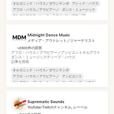
オルガニック・ハウス／ダウンテンポ
アシッド・ハウス
アフロ・ハウス／アマピアーノ
ダンス・ミュージック
エレクトロニカ
ハード・テクノ
ヒップホップ
インディー・ダンス
Midnight Dance Music
メディア・アウトレット／ジャーナリスト
>2300件の回答
アフロ・ハウス／アマピアーノ
アンビエント
チルアウト
ダンス・ミュージック
ディープ・ハウス
記事を投稿
オルガニック・ハウス／ダウンテンポ
アフロ・ハウス／アマピアーノ
アンビエント
チルアウト
ダンス・ミュージック
ディープ・ハウス
ドラム・アンド・ベース
ヒップホップ
Suprematic Sounds
YouTube/Twitchチャンネル, レーベル